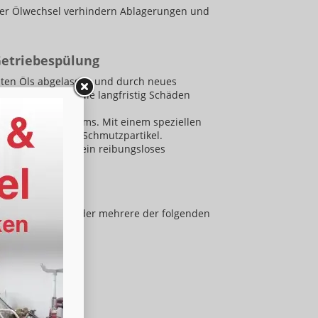
er Ölwechsel verhindern Ablagerungen und
Getriebespülung
lten Öls abgelassen und durch neues
en im Getriebe, die langfristig Schäden
es gesamten Systems. Mit einem speziellen
r Ablagerungen und Schmutzpartikel.
e Schmierung und ein reibungsloses
ung
n. Wenn du eines oder mehrere der folgenden
f“)
 der Gänge