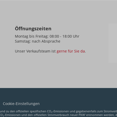
Öffnungszeiten
Montag bis Freitag: 08:00 - 18:00 Uhr
Samstag: nach Absprache
Unser Verkaufsteam ist
gerne für Sie da
.
Cookie-Einstellungen
und zu den offiziellen spezifischen CO
-Emissionen und gegebenenfalls zum Stromver
2
 CO
-Emissionen und den offiziellen Stromverbrauch neuer PKW' entnommen werden, der
2