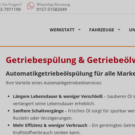
 Sie Fragen?
WhatsApp Beratung
3-7971190
0157-51582049
WERKSTATT
FAHRZEUGE
UN
Getriebespülung & Getriebeöl
Automatikgetriebeölspülung für alle Mark
Ihre Vorteile eines Automatikgetriebeölservices:
Längere Lebensdauer & weniger Verschleiß
– Sauberes Öl s
verlängert seine Lebensdauer erheblich.
Sanftere Schaltvorgänge
– Frisches Öl sorgt für spürbar w
Ruckeln oder Verzögerungen.
Mehr Effizienz & weniger Verbrauch
– Ein gereinigtes Getri
Kraftstoffverbrauch senken kann.