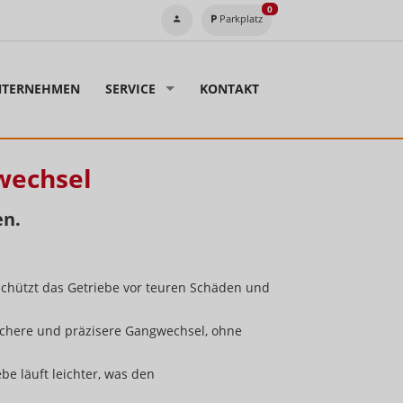
0
Parkplatz
TERNEHMEN
SERVICE
KONTAKT
wechsel
en.
chützt das Getriebe vor teuren Schäden und
eichere und präzisere Gangwechsel, ohne
ebe läuft leichter, was den