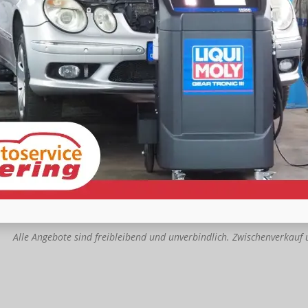
Ein verbrannter oder unangenehmer Geruch des Getriebeöl
Werden diese Warnsignale ignoriert, kann es zu schwerwiege
kommen.
Wann muss das Getriebeöl gewechselt werden
Die Wechselintervalle für Getriebeöl sind je nach Fahrzeugmodel
Automatikgetriebe haben keine offiziellen Wechselvorgaben, d
alle 60.000 bis 100.000 Kilometer zu wechseln.
Besonders bei häufigem Stadtverkehr, Anhängerbetrieb oder sp
schneller. Eine regelmäßige Kontrolle des Getriebeöls – insbe
unangenehmen Geruch – hilft, teure Schäden zu vermeiden. W
Automatikgetriebe haben möchte, sollte sich frühzeitig um den
kümmern.
Alle Angebote sind freibleibend und unverbindlich. Zwischenverkauf