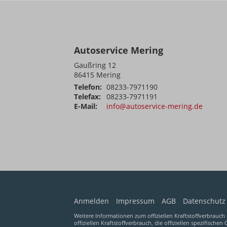
Autoservice Mering
Gaußring 12
86415
Mering
Telefon:
08233-7971190
Telefax:
08233-7971191
E-Mail:
info@autoservice-mering.de
Anmelden
Impressum
AGB
Datenschutz
Weitere Informationen zum offiziellen Kraftstoffverbrauch 
offiziellen Kraftstoffverbrauch, die offiziellen spezifischen