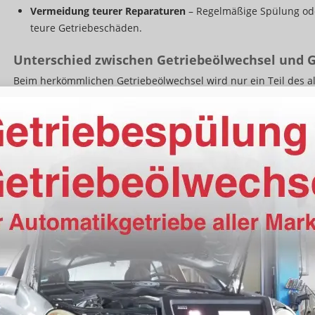
Vermeidung teurer Reparaturen
– Regelmäßige Spülung od
teure Getriebeschäden.
Unterschied zwischen Getriebeölwechsel und 
Beim herkömmlichen Getriebeölwechsel wird nur ein Teil des a
ersetzt. Dabei verbleiben jedoch oft Rückstände und Ablagerung
verursachen können.
Die Getriebespülung hingegen ist eine gründliche Reinigung d
Spülgerät wird das alte Öl vollständig entfernt, inklusive alle
Anschließend wird frisches Öl eingefüllt, was für eine optimal
Schaltverhalten sorgt.
Anzeichen für eine notwendige Getriebeölspül
Ein Automatikgetriebe sollte immer sanft und präzise schalte
Symptome bemerkst, ist es Zeit für eine Getriebeölspülung:
Verzögerte oder ruckartige Schaltvorgänge
Erhöhte Drehzahlen ohne spürbare Beschleunigung („Schlup
Vibrationen oder ungewöhnliche Geräusche beim Schalten
Plötzliche Gangwechsel oder Schwierigkeiten beim Einlegen