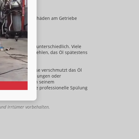
s
nden und teuren Schäden am Getriebe
?
l und Hersteller unterschiedlich. Viele
och Experten empfehlen, das Öl spätestens
ortlicher Fahrweise verschmutzt das Öl
sondere auf Verfärbungen oder
er lange Freude an seinem
 Wechsel oder eine professionelle Spülung
 und Irrtümer vorbehalten.