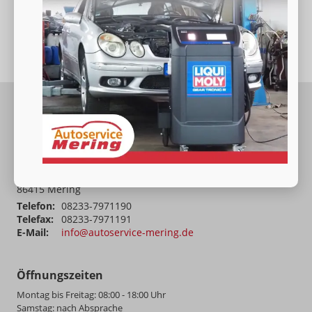
Autoservice Mering – Ihre freie Autowerkstatt für Sicherheit
und Qualität
Autoservice Mering
Gaußring 12
86415
Mering
Telefon:
08233-7971190
Telefax:
08233-7971191
E-Mail:
info@autoservice-mering.de
Öffnungszeiten
Montag bis Freitag: 08:00 - 18:00 Uhr
Samstag: nach Absprache