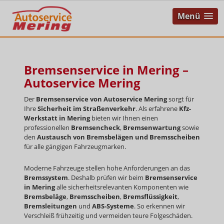
Menü
Bremsenservice in Mering –
Autoservice Mering
Der
Bremsenservice von Autoservice Mering
sorgt für
Ihre
Sicherheit im Straßenverkehr
. Als erfahrene
Kfz-
Werkstatt in Mering
bieten wir Ihnen einen
professionellen
Bremsencheck
,
Bremsenwartung
sowie
den
Austausch von Bremsbelägen und Bremsscheiben
für alle gängigen Fahrzeugmarken.
Moderne Fahrzeuge stellen hohe Anforderungen an das
Bremssystem
. Deshalb prüfen wir beim
Bremsenservice
in Mering
alle sicherheitsrelevanten Komponenten wie
Bremsbeläge
,
Bremsscheiben
,
Bremsflüssigkeit
,
Bremsleitungen
und
ABS-Systeme
. So erkennen wir
Verschleiß frühzeitig und vermeiden teure Folgeschäden.