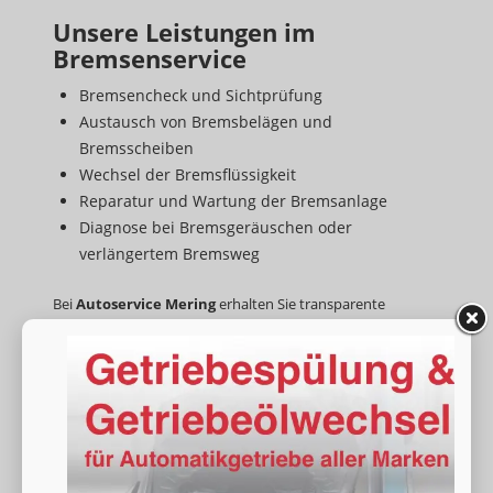
Unsere Leistungen im
Bremsenservice
Bremsencheck und Sichtprüfung
Austausch von Bremsbelägen und
Bremsscheiben
Wechsel der Bremsflüssigkeit
Reparatur und Wartung der Bremsanlage
Diagnose bei Bremsgeräuschen oder
verlängertem Bremsweg
Bei
Autoservice Mering
erhalten Sie transparente
Beratung, faire Preise und fachgerechte Reparaturen nach
Herstellervorgaben. Ob
PKW
,
Transporter
oder
Firmenfahrzeug
– wir sind Ihr zuverlässiger Partner für
Bremsenservice in Mering und Umgebung
.
👉 Jetzt Termin für Ihren Bremsenservice in Mering
vereinbaren!