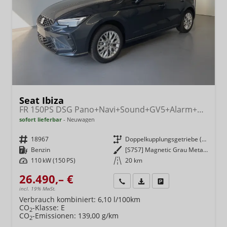
Seat Ibiza
FR 150PS DSG Pano+Navi+Sound+GV5+Alarm+Kessy+Voll-LED+Sitzheizung
sofort lieferbar
Neuwagen
Fahrzeugnr.
18967
Getriebe
Doppelkupplungsgetriebe (DSG)
Kraftstoff
Benzin
Außenfarbe
[S7S7] Magnetic Grau Metallic
Leistung
110 kW (150 PS)
Kilometerstand
20 km
26.490,– €
Wir rufen Sie an
Fahrzeugexposé (PDF)
Fahrzeug parken
incl. 19% MwSt.
Verbrauch kombiniert:
6,10 l/100km
CO
-Klasse:
E
2
CO
-Emissionen:
139,00 g/km
2