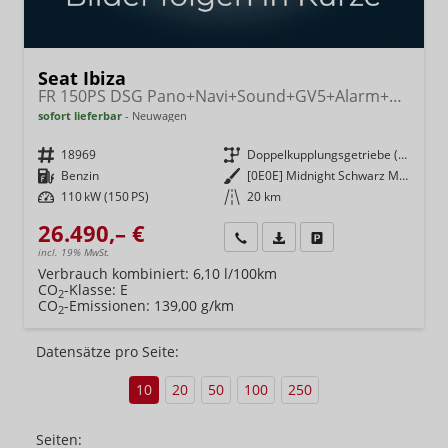
Seat Ibiza
FR 150PS DSG Pano+Navi+Sound+GV5+Alarm+Kessy+Voll-LED+Sitzheizung
sofort lieferbar
Neuwagen
Fahrzeugnr.
18969
Getriebe
Doppelkupplungsgetriebe (DSG)
Kraftstoff
Benzin
Außenfarbe
[0E0E] Midnight Schwarz Metallic
Leistung
110 kW (150 PS)
Kilometerstand
20 km
26.490,– €
Wir rufen Sie an
Fahrzeugexposé (PDF)
Fahrzeug parken
incl. 19% MwSt.
Verbrauch kombiniert:
6,10 l/100km
CO
-Klasse:
E
2
CO
-Emissionen:
139,00 g/km
2
Datensätze pro Seite:
10
20
50
100
250
Seiten: