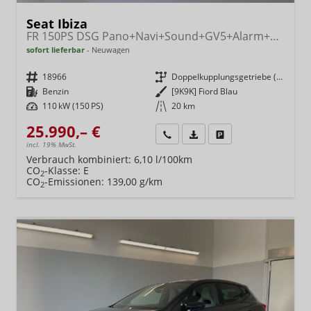
Seat Ibiza
FR 150PS DSG Pano+Navi+Sound+GV5+Alarm+Kessy+Voll-LED+Sitzheizung
sofort lieferbar
Neuwagen
Fahrzeugnr.
18966
Getriebe
Doppelkupplungsgetriebe (DSG)
Kraftstoff
Benzin
Außenfarbe
[9K9K] Fiord Blau
Leistung
110 kW (150 PS)
Kilometerstand
20 km
25.990,– €
Wir rufen Sie an
Fahrzeugexposé (PDF)
Fahrzeug parken
incl. 19% MwSt.
Verbrauch kombiniert:
6,10 l/100km
CO
-Klasse:
E
2
CO
-Emissionen:
139,00 g/km
2