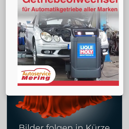
Kraftstoff
Benzin
Außenfarbe
[0E0E] Midnight Schwarz Metallic
Leistung
110 kW (150 PS)
Kilometerstand
20 km
26.490,– €
Wir rufen Sie an
Fahrzeugexposé (PDF)
Fahrzeug parken
incl. 19% MwSt.
Verbrauch kombiniert:
6,10 l/100km
CO
-Klasse:
E
2
CO
-Emissionen:
139,00 g/km
2