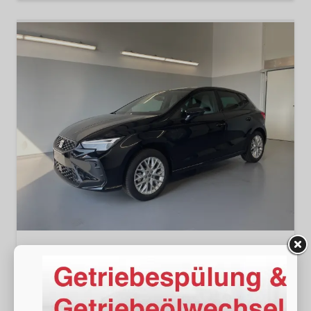
Seat Ibiza
FR 150PS DSG Pano+Navi+Sound+GV5+Alarm+Kessy+Voll-LED+Sitzheizung
sofort lieferbar
Neuwagen
Fahrzeugnr.
18968
Getriebe
Doppelkupplungsgetriebe (DSG)