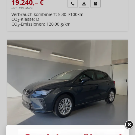
19.240,– €
Wir rufen Sie an
Fahrzeugexposé (PDF)
Fahrzeug parken
incl. 19% MwSt.
Verbrauch kombiniert:
5,30 l/100km
CO
-Klasse:
D
2
CO
-Emissionen:
120,00 g/km
2