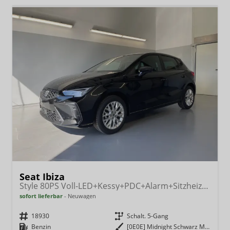
Seat Ibiza
Style 80PS Voll-LED+Kessy+PDC+Alarm+Sitzheizung+Kamera+App-Connect
sofort lieferbar
Neuwagen
Fahrzeugnr.
18930
Getriebe
Schalt. 5-Gang
Kraftstoff
Benzin
Außenfarbe
[0E0E] Midnight Schwarz Metallic