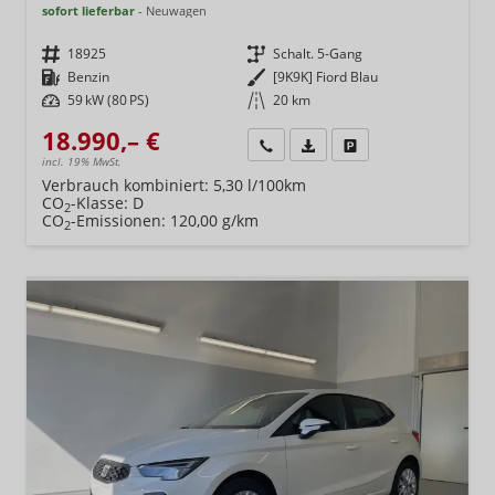
sofort lieferbar
Neuwagen
Fahrzeugnr.
18925
Getriebe
Schalt. 5-Gang
Kraftstoff
Benzin
Außenfarbe
[9K9K] Fiord Blau
Leistung
59 kW (80 PS)
Kilometerstand
20 km
18.990,– €
Wir rufen Sie an
Fahrzeugexposé (PDF)
Fahrzeug parken
incl. 19% MwSt.
Verbrauch kombiniert:
5,30 l/100km
CO
-Klasse:
D
2
CO
-Emissionen:
120,00 g/km
2