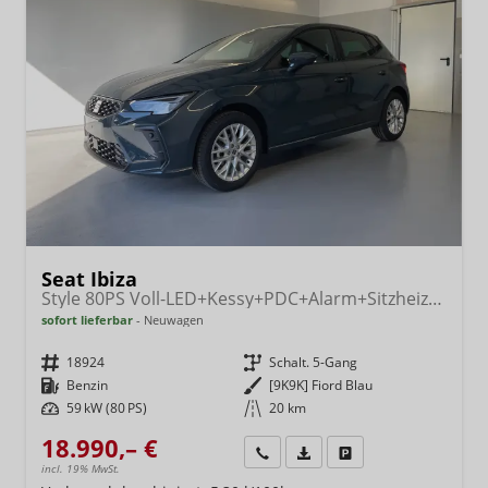
Seat Ibiza
Style 80PS Voll-LED+Kessy+PDC+Alarm+Sitzheizung+Kamera+App-Connect
sofort lieferbar
Neuwagen
Fahrzeugnr.
18924
Getriebe
Schalt. 5-Gang
Kraftstoff
Benzin
Außenfarbe
[9K9K] Fiord Blau
Leistung
59 kW (80 PS)
Kilometerstand
20 km
18.990,– €
Wir rufen Sie an
Fahrzeugexposé (PDF)
Fahrzeug parken
incl. 19% MwSt.