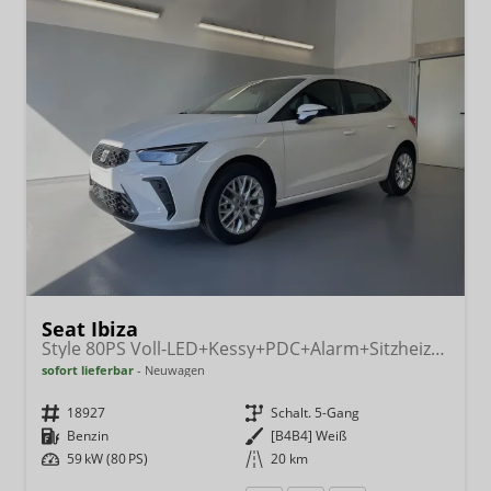
Seat Ibiza
Style 80PS Voll-LED+Kessy+PDC+Alarm+Sitzheizung+Kamera+App-Connect
sofort lieferbar
Neuwagen
Fahrzeugnr.
18927
Getriebe
Schalt. 5-Gang
Kraftstoff
Benzin
Außenfarbe
[B4B4] Weiß
Leistung
59 kW (80 PS)
Kilometerstand
20 km