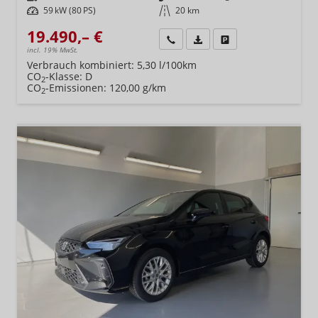
Leistung
59 kW (80 PS)
Kilometerstand
20 km
19.490,– €
Wir rufen Sie an
Fahrzeugexposé (PDF)
Fahrzeug parken
incl. 19% MwSt.
Verbrauch kombiniert:
5,30 l/100km
CO
-Klasse:
D
2
CO
-Emissionen:
120,00 g/km
2