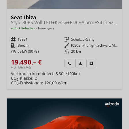
Seat Ibiza
Style 80PS Voll-LED+Kessy+PDC+Alarm+Sitzheizung+Kamera+App-Connect
sofort lieferbar
Neuwagen
Fahrzeugnr.
18931
Getriebe
Schalt. 5-Gang
Kraftstoff
Benzin
Außenfarbe
[0E0E] Midnight Schwarz Metallic
Leistung
59 kW (80 PS)
Kilometerstand
20 km
19.490,– €
Wir rufen Sie an
Fahrzeugexposé (PDF)
Fahrzeug parken
incl. 19% MwSt.
Verbrauch kombiniert:
5,30 l/100km
CO
-Klasse:
D
2
CO
-Emissionen:
120,00 g/km
2