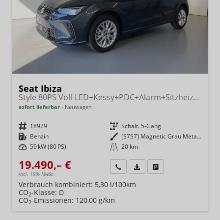
Seat Ibiza
Style 80PS Voll-LED+Kessy+PDC+Alarm+Sitzheizung+Kamera+App-Connect
sofort lieferbar
Neuwagen
Fahrzeugnr.
18929
Getriebe
Schalt. 5-Gang
Kraftstoff
Benzin
Außenfarbe
[S7S7] Magnetic Grau Metallic
Leistung
59 kW (80 PS)
Kilometerstand
20 km
19.490,– €
Wir rufen Sie an
Fahrzeugexposé (PDF)
Fahrzeug parken
incl. 19% MwSt.
Verbrauch kombiniert:
5,30 l/100km
CO
-Klasse:
D
2
CO
-Emissionen:
120,00 g/km
2