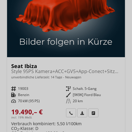
Seat Ibiza
Style 95PS Kamera+ACC+GV5+App-Conect+Sitzheizung+ParkPilot hinten
unverbindliche Lieferzeit:
14 Tage
Neuwagen
Fahrzeugnr.
19003
Getriebe
Schalt. 5-Gang
Kraftstoff
Benzin
Außenfarbe
[9K9K] Fiord Blau
Leistung
70 kW (95 PS)
Kilometerstand
20 km
19.490,– €
Wir rufen Sie an
Fahrzeugexposé (PDF)
Fahrzeug parken
incl. 19% MwSt.
Verbrauch kombiniert:
5,50 l/100km
CO
-Klasse:
D
2