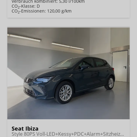
Verbrauch kombiniert:
5,30 l/100km
CO
-Klasse:
D
2
CO
-Emissionen:
120,00 g/km
2
Seat Ibiza
Style 80PS Voll-LED+Kessy+PDC+Alarm+Sitzheizung+Kamera+App-Connect