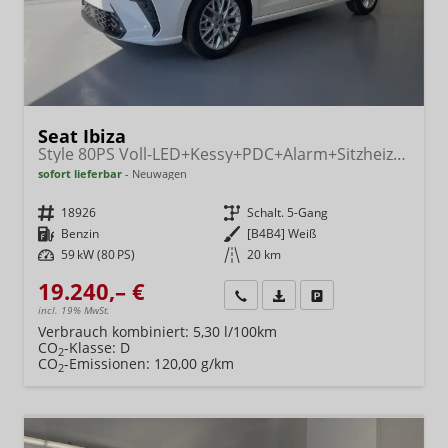
Seat Ibiza
Style 80PS Voll-LED+Kessy+PDC+Alarm+Sitzheizung+Kamera+App-Connect
sofort lieferbar
Neuwagen
Fahrzeugnr.
18926
Getriebe
Schalt. 5-Gang
Kraftstoff
Benzin
Außenfarbe
[B4B4] Weiß
Leistung
59 kW (80 PS)
Kilometerstand
20 km
19.240,– €
Wir rufen Sie an
Fahrzeugexposé (PDF)
Fahrzeug parken
incl. 19% MwSt.
Verbrauch kombiniert:
5,30 l/100km
CO
-Klasse:
D
2
CO
-Emissionen:
120,00 g/km
2