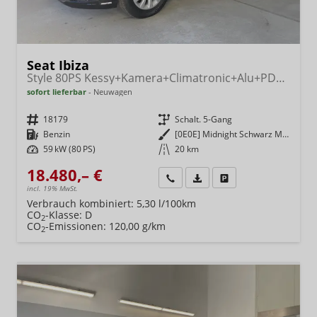
Seat Ibiza
Style 80PS Kessy+Kamera+Climatronic+Alu+PDCvohi+Sitzheiz+App-Connect+DAB
sofort lieferbar
Neuwagen
Fahrzeugnr.
18179
Getriebe
Schalt. 5-Gang
Kraftstoff
Benzin
Außenfarbe
[0E0E] Midnight Schwarz Metallic
Leistung
59 kW (80 PS)
Kilometerstand
20 km
18.480,– €
Wir rufen Sie an
Fahrzeugexposé (PDF)
Fahrzeug parken
incl. 19% MwSt.
Verbrauch kombiniert:
5,30 l/100km
CO
-Klasse:
D
2
CO
-Emissionen:
120,00 g/km
2