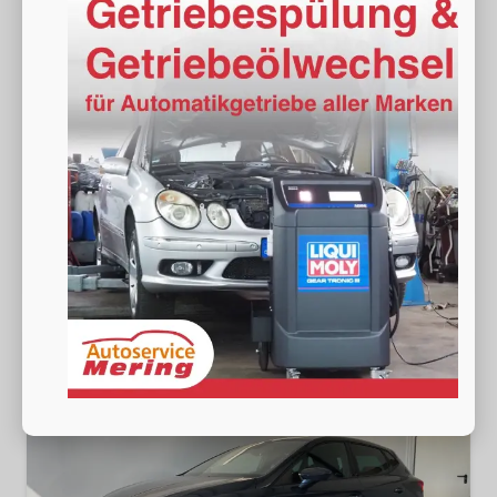
Seat Ibiza
Style 80PS Voll-LED+Kessy+PDC+Alarm+Sitzheizung+Kamera+App-Connect
sofort lieferbar
Neuwagen
Fahrzeugnr.
18928
Getriebe
Schalt. 5-Gang
Kraftstoff
Benzin
Außenfarbe
[S7S7] Magnetic Grau Metallic
Leistung
59 kW (80 PS)
Kilometerstand
20 km
19.490,– €
Wir rufen Sie an
Fahrzeugexposé (PDF)
Fahrzeug parken
incl. 19% MwSt.
Verbrauch kombiniert:
5,30 l/100km
CO
-Klasse:
D
2
CO
-Emissionen:
120,00 g/km
2