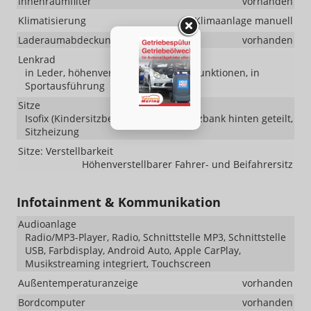
Innenraumfilter
vorhanden
Klimatisierung
Klimaanlage manuell
Laderaumabdeckung
vorhanden
Lenkrad
in Leder, höhenverstellbar, mit Multifunktionen, in
Sportausführung
Sitze
Isofix (Kindersitzbefestigung), Rücksitzbank hinten geteilt,
Sitzheizung
Sitze: Verstellbarkeit
Höhenverstellbarer Fahrer- und Beifahrersitz
Infotainment & Kommunikation
Audioanlage
Radio/MP3-Player, Radio, Schnittstelle MP3, Schnittstelle
USB, Farbdisplay, Android Auto, Apple CarPlay,
Musikstreaming integriert, Touchscreen
Außentemperaturanzeige
vorhanden
Bordcomputer
vorhanden