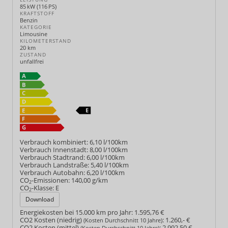
85 kW (116 PS)
KRAFTSTOFF
Benzin
KATEGORIE
Limousine
KILOMETERSTAND
20 km
ZUSTAND
unfallfrei
Verbrauch kombiniert:
6,10 l/100km
Verbrauch Innenstadt:
8,00 l/100km
Verbrauch Stadtrand:
6,00 l/100km
Verbrauch Landstraße:
5,40 l/100km
Verbrauch Autobahn:
6,20 l/100km
CO
-Emissionen:
140,00 g/km
2
CO
-Klasse:
E
2
Download
Energiekosten bei 15.000 km pro Jahr:
1.595,76 €
CO2 Kosten (niedrig)
:
1.260,- €
(Kosten Durchschnitt 10 Jahre)
CO2 Kosten (mittel)
:
2.992,50 €
(Kosten Durchschnitt 10 Jahre)