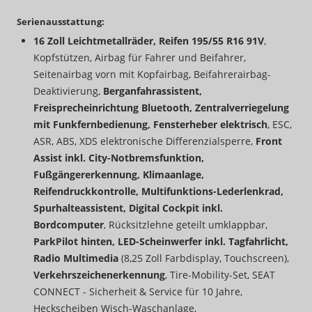
Serienausstattung:
16 Zoll Leichtmetallräder, Reifen 195/55 R16 91V
,
Kopfstützen, Airbag für Fahrer und Beifahrer,
Seitenairbag vorn mit Kopfairbag, Beifahrerairbag-
Deaktivierung,
Berganfahrassistent,
Freisprecheinrichtung Bluetooth, Zentralverriegelung
mit Funkfernbedienung, Fensterheber elektrisch
, ESC,
ASR, ABS, XDS elektronische Differenzialsperre,
Front
Assist inkl. City-Notbremsfunktion,
Fußgängererkennung, Klimaanlage,
Reifendruckkontrolle, Multifunktions-Lederlenkrad,
Spurhalteassistent, Digital Cockpit inkl.
Bordcomputer
, Rücksitzlehne geteilt umklappbar,
ParkPilot hinten, LED-Scheinwerfer inkl. Tagfahrlicht,
Radio Multimedia
(8,25 Zoll Farbdisplay, Touchscreen),
Verkehrszeichenerkennung
, Tire-Mobility-Set, SEAT
CONNECT - Sicherheit & Service für 10 Jahre,
Heckscheiben Wisch-Waschanlage,