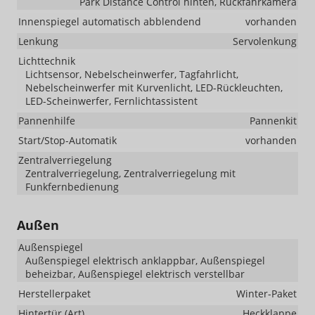
Park Distance Control hinten, Rückfahrkamera
Innenspiegel automatisch abblendend
vorhanden
Lenkung
Servolenkung
Lichttechnik
Lichtsensor, Nebelscheinwerfer, Tagfahrlicht,
Nebelscheinwerfer mit Kurvenlicht, LED-Rückleuchten,
LED-Scheinwerfer, Fernlichtassistent
Pannenhilfe
Pannenkit
Start/Stop-Automatik
vorhanden
Zentralverriegelung
Zentralverriegelung, Zentralverriegelung mit
Funkfernbedienung
Außen
Außenspiegel
Außenspiegel elektrisch anklappbar, Außenspiegel
beheizbar, Außenspiegel elektrisch verstellbar
Herstellerpaket
Winter-Paket
Hintertür (Art)
Heckklappe