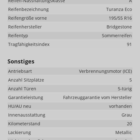
Reifen-Nasshaftungsklasse
A
Reifenbezeichnung
Turanza Eco
Reifengröße vorne
195/55 R16
Reifenhersteller
Bridgestone
Reifentyp
Sommerreifen
Tragfähigkeitsindex
91
Sonstiges
Antriebsart
Verbrennungsmotor (ICE)
Anzahl Sitzplätze
5
Anzahl Türen
5-türig
Garantieleistung
Fahrzeuggarantie vom Hersteller
HU/AU neu
vorhanden
Innenausstattung
Grau
Kilometerstand
20
Lackierung
Metallic