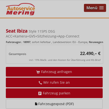
Menü
Seat Ibiza
Style 115PS DSG
ACC+Kamera+GV5+Sitzheizung+App-Connect
Fahrzeugnr.
:
18997
,
sofort lieferbar
, Landesversion: EU - Europa,
Neuwagen
22.490,– €
Gesamtpreis
incl. 19% MwSt. und den Kosten für Überführung und Kfz-Brief
Fahrzeug anfragen
Wir rufen Sie an
Fahrzeug parken
Fahrzeugexposé (PDF)