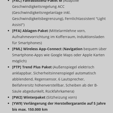
[PAC] Fahrassistenz-Paket M
(Adaptive
Geschwindigkeitsregelung ACC
(Geschwindigkeitsregelanlage inkl.
Geschwindigkeitsbegrenzung), Fernlichtassistent "Light
Assist")
[PFA] Ablagen-Paket
(Mittelarmlehne vorn,
Aufnahmevorrichtung im Kofferraum, Induktionsladen
für Smartphones)
[PML]
Wireless App-Connect
(
Navigation
bequem über
Smartphone-Apps wie Google Maps oder Apple Karten
möglich)
[PTP] Trend Plus Paket
(Außenspiegel elektrisch
anklappbar, Sicherheitsinnenspiegel automatisch
abblendend, Regensensor, 6 Lautsprecher,
Beifahrersitz höhenverstellbar, Scheiben ab der B-
Säule abgedunkelt, Rückfahrkamera)
[PW2] Winterpaket
(Sitzheizung vorn)
[YW9] Verlängerung der Herstellergarantie auf 5 Jahre
bis max. 150.000 km