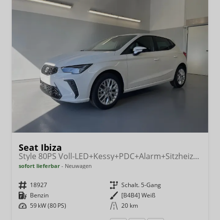
Seat Ibiza
Style 80PS Voll-LED+Kessy+PDC+Alarm+Sitzheizung+Kamera+App-Connect
sofort lieferbar
Neuwagen
Fahrzeugnr.
18927
Getriebe
Schalt. 5-Gang
Kraftstoff
Benzin
Außenfarbe
[B4B4] Weiß
Leistung
59 kW (80 PS)
Kilometerstand
20 km