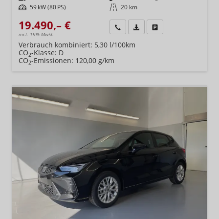
Leistung
59 kW (80 PS)
Kilometerstand
20 km
19.490,– €
Wir rufen Sie an
Fahrzeugexposé (PDF)
Fahrzeug parken
incl. 19% MwSt.
Verbrauch kombiniert:
5,30 l/100km
CO
-Klasse:
D
2
CO
-Emissionen:
120,00 g/km
2