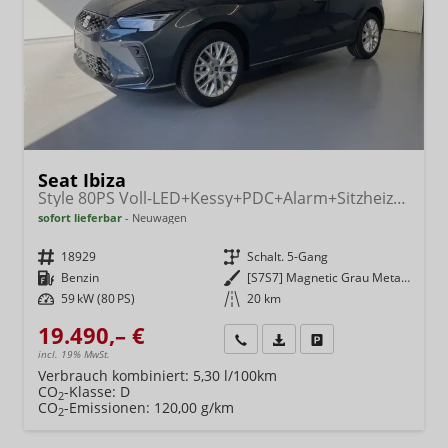
Seat Ibiza
Style 80PS Voll-LED+Kessy+PDC+Alarm+Sitzheizung+Kamera+App-Connect
sofort lieferbar
Neuwagen
Fahrzeugnr.
18929
Getriebe
Schalt. 5-Gang
Kraftstoff
Benzin
Außenfarbe
[S7S7] Magnetic Grau Metallic
Leistung
59 kW (80 PS)
Kilometerstand
20 km
19.490,– €
Wir rufen Sie an
Fahrzeugexposé (PDF)
Fahrzeug parken
incl. 19% MwSt.
Verbrauch kombiniert:
5,30 l/100km
CO
-Klasse:
D
2
CO
-Emissionen:
120,00 g/km
2