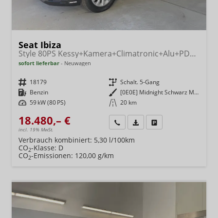
Seat Ibiza
Style 80PS Kessy+Kamera+Climatronic+Alu+PDCvohi+Sitzheiz+App-Connect+DAB
sofort lieferbar
Neuwagen
Fahrzeugnr.
18179
Getriebe
Schalt. 5-Gang
Kraftstoff
Benzin
Außenfarbe
[0E0E] Midnight Schwarz Metallic
Leistung
59 kW (80 PS)
Kilometerstand
20 km
18.480,– €
Wir rufen Sie an
Fahrzeugexposé (PDF)
Fahrzeug parken
incl. 19% MwSt.
Verbrauch kombiniert:
5,30 l/100km
CO
-Klasse:
D
2
CO
-Emissionen:
120,00 g/km
2