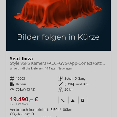
Seat Ibiza
Style 95PS Kamera+ACC+GV5+App-Conect+Sitzheizung+ParkPilot hinten
unverbindliche Lieferzeit:
14 Tage
Neuwagen
Fahrzeugnr.
19003
Getriebe
Schalt. 5-Gang
Kraftstoff
Benzin
Außenfarbe
[9K9K] Fiord Blau
Leistung
70 kW (95 PS)
Kilometerstand
20 km
19.490,– €
Wir rufen Sie an
Fahrzeugexposé (PDF)
Fahrzeug parken
incl. 19% MwSt.
Verbrauch kombiniert:
5,50 l/100km
CO
-Klasse:
D
2