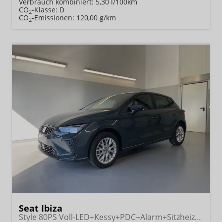
Verbrauch kombiniert:
5,30 l/100km
CO
-Klasse:
D
2
CO
-Emissionen:
120,00 g/km
2
Seat Ibiza
Style 80PS Voll-LED+Kessy+PDC+Alarm+Sitzheizung+Kamera+App-Connect