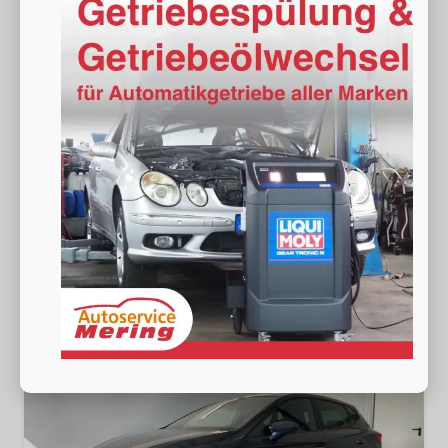
Seat Ibiza
Style 80PS Voll-LED+Kessy+PDC+Alarm+Sitzheizung+Kamera+App-Connect
sofort lieferbar
Neuwagen
Fahrzeugnr.
18928
Getriebe
Schalt. 5-Gang
Kraftstoff
Benzin
Außenfarbe
[S7S7] Magnetic Grau Metallic
Leistung
59 kW (80 PS)
Kilometerstand
20 km
19.490,– €
Wir rufen Sie an
Fahrzeugexposé (PDF)
Fahrzeug parken
incl. 19% MwSt.
Verbrauch kombiniert:
5,30 l/100km
CO
-Klasse:
D
2
CO
-Emissionen:
120,00 g/km
2