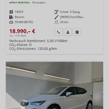
sofort lieferbar
Neuwagen
Fahrzeugnr.
18925
Getriebe
Schalt. 5-Gang
Kraftstoff
Benzin
Außenfarbe
[9K9K] Fiord Blau
Leistung
59 kW (80 PS)
Kilometerstand
20 km
18.990,– €
Wir rufen Sie an
Fahrzeugexposé (PDF)
Fahrzeug parken
incl. 19% MwSt.
Verbrauch kombiniert:
5,30 l/100km
CO
-Klasse:
D
2
CO
-Emissionen:
120,00 g/km
2