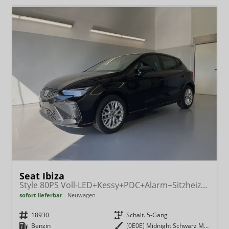
Seat Ibiza
Style 80PS Voll-LED+Kessy+PDC+Alarm+Sitzheizung+Kamera+App-Connect
sofort lieferbar
Neuwagen
Fahrzeugnr.
18930
Getriebe
Schalt. 5-Gang
Kraftstoff
Benzin
Außenfarbe
[0E0E] Midnight Schwarz Metallic