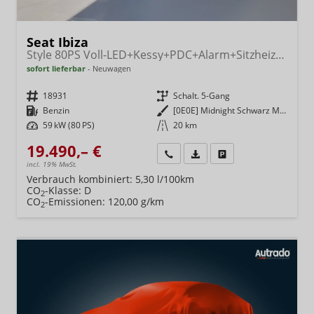
Seat Ibiza
Style 80PS Voll-LED+Kessy+PDC+Alarm+Sitzheizung+Kamera+App-Connect
sofort lieferbar
Neuwagen
Fahrzeugnr.
18931
Getriebe
Schalt. 5-Gang
Kraftstoff
Benzin
Außenfarbe
[0E0E] Midnight Schwarz Metallic
Leistung
59 kW (80 PS)
Kilometerstand
20 km
19.490,– €
Wir rufen Sie an
Fahrzeugexposé (PDF)
Fahrzeug parken
incl. 19% MwSt.
Verbrauch kombiniert:
5,30 l/100km
CO
-Klasse:
D
2
CO
-Emissionen:
120,00 g/km
2