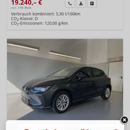
19.240,– €
Wir rufen Sie an
Fahrzeugexposé (PDF)
Fahrzeug parken
incl. 19% MwSt.
Verbrauch kombiniert:
5,30 l/100km
CO
-Klasse:
D
2
CO
-Emissionen:
120,00 g/km
2