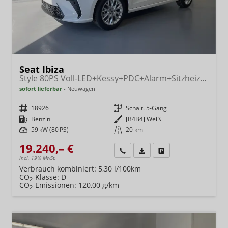
Seat Ibiza
Style 80PS Voll-LED+Kessy+PDC+Alarm+Sitzheizung+Kamera+App-Connect
sofort lieferbar
Neuwagen
Fahrzeugnr.
18926
Getriebe
Schalt. 5-Gang
Kraftstoff
Benzin
Außenfarbe
[B4B4] Weiß
Leistung
59 kW (80 PS)
Kilometerstand
20 km
19.240,– €
Wir rufen Sie an
Fahrzeugexposé (PDF)
Fahrzeug parken
incl. 19% MwSt.
Verbrauch kombiniert:
5,30 l/100km
CO
-Klasse:
D
2
CO
-Emissionen:
120,00 g/km
2