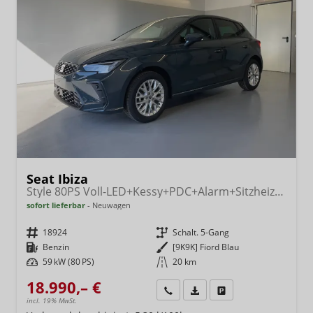
Seat Ibiza
Style 80PS Voll-LED+Kessy+PDC+Alarm+Sitzheizung+Kamera+App-Connect
sofort lieferbar
Neuwagen
Fahrzeugnr.
18924
Getriebe
Schalt. 5-Gang
Kraftstoff
Benzin
Außenfarbe
[9K9K] Fiord Blau
Leistung
59 kW (80 PS)
Kilometerstand
20 km
18.990,– €
Wir rufen Sie an
Fahrzeugexposé (PDF)
Fahrzeug parken
incl. 19% MwSt.