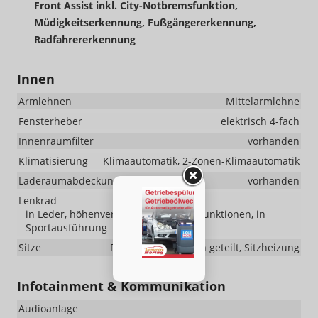
Front Assist inkl. City-Notbremsfunktion,
Müdigkeitserkennung, Fußgängererkennung,
Radfahrererkennung
Innen
Armlehnen
Mittelarmlehne
Fensterheber
elektrisch 4-fach
Innenraumfilter
vorhanden
Klimatisierung
Klimaautomatik, 2-Zonen-Klimaautomatik
Laderaumabdeckung
vorhanden
Lenkrad
in Leder, höhenverstellbar, mit Multifunktionen, in
Sportausführung
Sitze
Rücksitzbank hinten geteilt, Sitzheizung
Infotainment & Kommunikation
Audioanlage