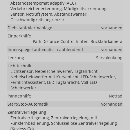
Abstandstempomat adaptiv (ACC),
Verkehrzeichenerkennung, Müdigkeitserkennungs-
Sensor, Notrufsystem, Abstandswarner,
Geschwindigkeitsbegrenzer
Diebstahl-Alarmanlage
vorhanden
Einparkhilfe
Park Distance Control hinten, Rückfahrkamera
Innenspiegel automatisch abblendend
vorhanden
Lenkung
Servolenkung
Lichttechnik
Lichtsensor, Nebelscheinwerfer, Tagfahrlicht,
Nebelscheinwerfer mit Kurvenlicht, LED-Scheinwerfer,
Fernlichtassistent, LED-Tagfahrlicht, Voll-LED
Scheinwerfer
Pannenhilfe
Notrad
Start/Stop-Automatik
vorhanden
Zentralverriegelung
Zentralverriegelung, Zentralverriegelung mit
Funkfernbedienung, Schlüssellose Zentralverriegelung
(Keyless Go)