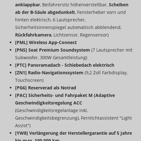
anklappbar
, Beifahrersitz höhenverstellbar,
Scheiben
ab der B-Säule abgedunkelt
, Fensterheber vorn und
hinten elektrisch, 6 Lautsprecher,
Sicherheitsinnenspiegel automatisch abblendend,
Rückfahrkamera
, Lichtsensor, Regensensor)
[PML] Wireless App-Connect
[PNS] Seat Premium Soundsystem
(7 Lautsprecher mit
Subwoofer, 300W Gesamtleistung)
[PTC] Panoramadach - Schiebedach elektrisch
[ZN1] Radio-Navigationssystem
(9,2 Zoll Farbdisplay,
Touchscreen)
[PG6] Reserverad als Notrad
[PAC] Sicherheits- und Fahrpaket M (Adaptive
Geschwindigkeitsregelung ACC
(Geschwindigkeitsregelanlage inkl.
Geschwindigkeitsbegrenzung), Fernlichtassistent "Light
Assist")
[YW8] Verlängerung der Herstellergarantie auf 5 Jahre
bis max. 100.000 km