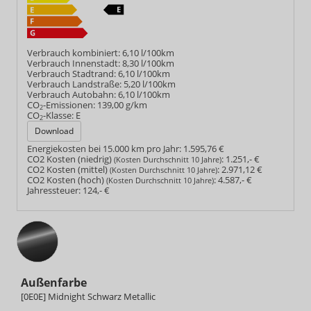
Verbrauch kombiniert:
6,10 l/100km
Verbrauch Innenstadt:
8,30 l/100km
Verbrauch Stadtrand:
6,10 l/100km
Verbrauch Landstraße:
5,20 l/100km
Verbrauch Autobahn:
6,10 l/100km
CO
-Emissionen:
139,00 g/km
2
CO
-Klasse:
E
2
Download
Energiekosten bei 15.000 km pro Jahr:
1.595,76 €
CO2 Kosten (niedrig)
:
1.251,- €
(Kosten Durchschnitt 10 Jahre)
CO2 Kosten (mittel)
:
2.971,12 €
(Kosten Durchschnitt 10 Jahre)
CO2 Kosten (hoch)
:
4.587,- €
(Kosten Durchschnitt 10 Jahre)
Jahressteuer:
124,- €
Außenfarbe
[0E0E] Midnight Schwarz Metallic