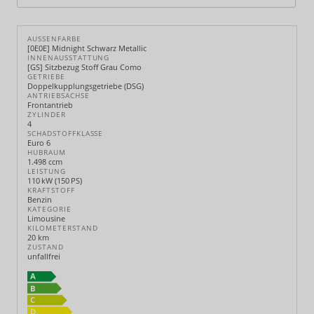
AUSSENFARBE
[0E0E] Midnight Schwarz Metallic
INNENAUSSTATTUNG
[GS] Sitzbezug Stoff Grau Como
GETRIEBE
Doppelkupplungsgetriebe (DSG)
ANTRIEBSACHSE
Frontantrieb
ZYLINDER
4
SCHADSTOFFKLASSE
Euro 6
HUBRAUM
1.498 ccm
LEISTUNG
110 kW (150 PS)
KRAFTSTOFF
Benzin
KATEGORIE
Limousine
KILOMETERSTAND
20 km
ZUSTAND
unfallfrei