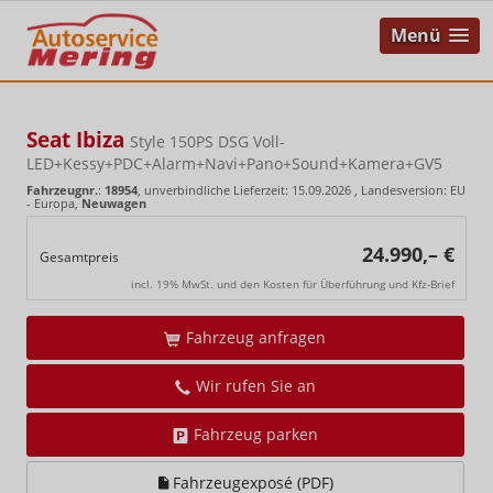
Menü
Seat Ibiza
Style 150PS DSG Voll-
LED+Kessy+PDC+Alarm+Navi+Pano+Sound+Kamera+GV5
Fahrzeugnr.
:
18954
, unverbindliche Lieferzeit:
15.09.2026
, Landesversion: EU
- Europa,
Neuwagen
24.990,– €
Gesamtpreis
incl. 19% MwSt. und den Kosten für Überführung und Kfz-Brief
Fahrzeug anfragen
Wir rufen Sie an
Fahrzeug parken
Fahrzeugexposé (PDF)