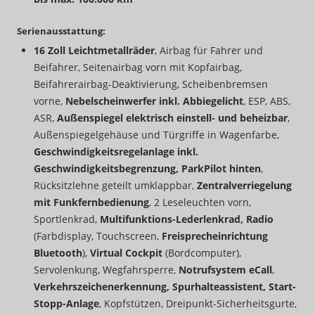
Serienausstattung:
16 Zoll Leichtmetallräder
, Airbag für Fahrer und
Beifahrer, Seitenairbag vorn mit Kopfairbag,
Beifahrerairbag-Deaktivierung, Scheibenbremsen
vorne,
Nebelscheinwerfer inkl. Abbiegelicht
, ESP, ABS,
ASR,
Außenspiegel elektrisch einstell- und beheizbar
,
Außenspiegelgehäuse und Türgriffe in Wagenfarbe,
Geschwindigkeitsregelanlage inkl.
Geschwindigkeitsbegrenzung, ParkPilot hinten
,
Rücksitzlehne geteilt umklappbar,
Zentralverriegelung
mit Funkfernbedienung
, 2 Leseleuchten vorn,
Sportlenkrad,
Multifunktions-Lederlenkrad, Radio
(Farbdisplay, Touchscreen,
Freisprecheinrichtung
Bluetooth
),
Virtual Cockpit
(Bordcomputer),
Servolenkung, Wegfahrsperre,
Notrufsystem eCall
,
Verkehrszeichenerkennung, Spurhalteassistent, Start-
Stopp-Anlage
, Kopfstützen, Dreipunkt-Sicherheitsgurte,