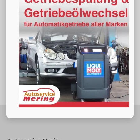
Mercedes Benz
Opel
Seat
Skoda
Volkswagen
Geparkte Fahrzeuge (
0
)
Fahrzeugnr.
Anmelden