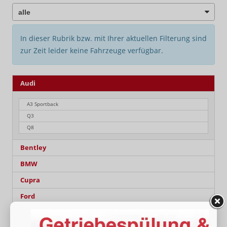
In dieser Rubrik bzw. mit Ihrer aktuellen Filterung sind
zur Zeit leider keine Fahrzeuge verfügbar.
Audi
A3 Sportback
Q3
Q8
Bentley
BMW
Cupra
Ford
Hyundai