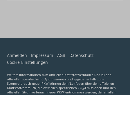
Anmelden
Impressum
AGB
Datenschutz
Cookie-Einstellungen
Weitere Informationen zum offiziellen Kraftstoffverbrauch und zu den
offiziellen spezifischen CO
-Emissionen und gegebenenfalls zum
2
Stromverbrauch neuer PKW können dem 'Leitfaden über den offiziellen
Kraftstoffverbrauch, die offiziellen spezifischen CO
-Emissionen und den
2
offiziellen Stromverbrauch neuer PKW' entnommen werden, der an allen
Verkaufsstellen und bei der 'Deutschen Automobil Treuhand GmbH'
unentgeltlich erhältlich ist unter www.dat.de.
© 2026
Autoservice Mering
,
Gaußring 12
,
86415
Mering,
08233-
7971190
Powered by Autrado