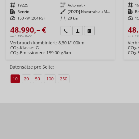
Fahrzeugnr.
19225
Getriebe
Automatik
Fahrzeugnr.
1
Kraftstoff
Benzin
Außenfarbe
[2D2D] Navarrablau Metallic
Kraftstoff
B
Leistung
150 kW (204 PS)
Kilometerstand
20 km
Leistung
15
48.990,– €
48.
Wir rufen Sie an
Fahrzeugexposé (PDF)
Fahrzeug parken
incl. 19% MwSt.
incl. 1
Verbrauch kombiniert:
8,30 l/100km
Verb
CO
-Klasse:
G
CO
-
2
2
CO
-Emissionen:
189,00 g/km
CO
-
2
2
Datensätze pro Seite:
10
20
50
100
250