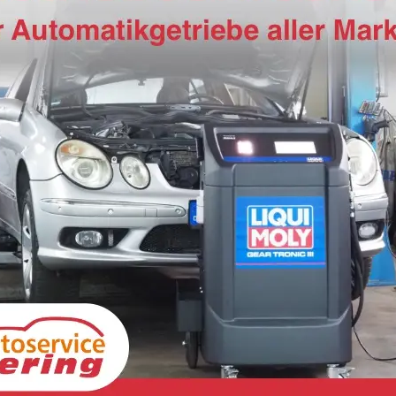
Audi Q3
Aud
NEU TFSI quattro S line Tech+AHK+Alu19+LEDplus+KlimaPlus+ExtSchwarz
unverbindliche Lieferzeit:
15.09.2026
Neuwagen
unverb
Fahrzeugnr.
19216
Getriebe
Automatik
Fahrzeugnr.
1
Kraftstoff
Benzin
Außenfarbe
[1X1X] Pfeilgrau Perleffekt
Kraftstoff
B
Leistung
150 kW (204 PS)
Kilometerstand
20 km
Leistung
15
48.990,– €
48.
Wir rufen Sie an
Fahrzeugexposé (PDF)
Fahrzeug parken
incl. 19% MwSt.
incl. 1
Verbrauch kombiniert:
8,30 l/100km
Verb
CO
-Klasse:
G
CO
-
2
2
CO
-Emissionen:
189,00 g/km
CO
-
2
2