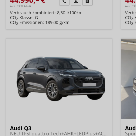
Wir rufen Sie an
Fahrzeugexposé (PDF)
Fahrzeug parken
incl. 19% MwSt.
incl. 1
Verbrauch kombiniert:
8,30 l/100km
Verb
CO
-Klasse:
G
CO
-
2
2
CO
-Emissionen:
189,00 g/km
CO
-
2
2
Audi Q3
Aud
NEU TFSI quattro Tech+AHK+LEDPlus+ACC+Kamera+Alu18+Volllack