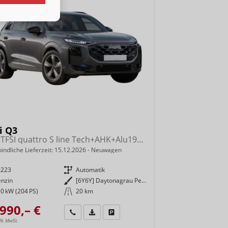
i Q3
NEU TFSI quattro S line Tech+AHK+Alu19+LEDplus+KlimaPlus+ExtSchwarz
indliche Lieferzeit:
15.12.2026
Neuwagen
9223
Getriebe
Automatik
enzin
Außenfarbe
[6Y6Y] Daytonagrau Perleffekt
0 kW (204 PS)
Kilometerstand
20 km
990,– €
Wir rufen Sie an
Fahrzeugexposé (PDF)
Fahrzeug parken
9% MwSt.