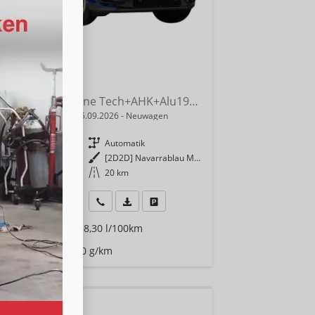
i Q3
NEU TFSI quattro S line Tech+AHK+Alu19+LEDplus+KlimaPlus+ExtSchwarz
indliche Lieferzeit:
15.09.2026
Neuwagen
9219
Getriebe
Automatik
enzin
Außenfarbe
[2D2D] Navarrablau Metallic
0 kW (204 PS)
Kilometerstand
20 km
990,– €
Wir rufen Sie an
Fahrzeugexposé (PDF)
Fahrzeug parken
9% MwSt.
rauch kombiniert:
8,30 l/100km
Klasse:
G
Emissionen:
189,00 g/km