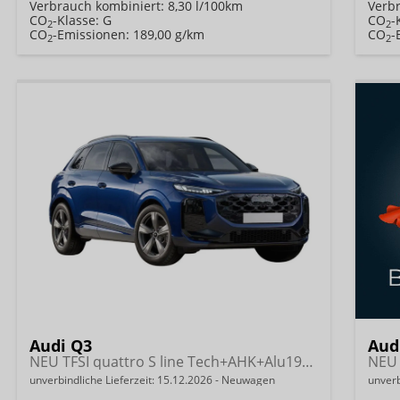
Verbrauch kombiniert:
8,30 l/100km
Verb
CO
-Klasse:
G
CO
-
2
2
CO
-Emissionen:
189,00 g/km
CO
-
2
2
Audi Q3
Aud
NEU TFSI quattro S line Tech+AHK+Alu19+LEDplus+KlimaPlus+ExtSchwarz
unverbindliche Lieferzeit:
15.12.2026
Neuwagen
unverb