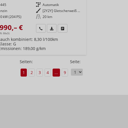
9445
Getriebe
Automatik
enzin
Außenfarbe
[2Y2Y] Gletscherweiß Metallic
0 kW (204 PS)
Kilometerstand
20 km
990,– €
Wir rufen Sie an
Fahrzeugexposé (PDF)
Fahrzeug parken
9% MwSt.
rauch kombiniert:
8,30 l/100km
Klasse:
G
Emissionen:
189,00 g/km
Seiten:
Seite:
1
2
3
4
...
9