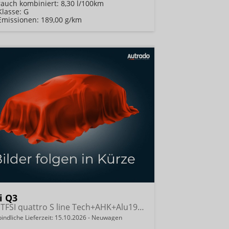
rauch kombiniert:
8,30 l/100km
Klasse:
G
Emissionen:
189,00 g/km
i Q3
NEU TFSI quattro S line Tech+AHK+Alu19+LEDplus+KlimaPlus+ExtSchwarz
indliche Lieferzeit:
15.10.2026
Neuwagen