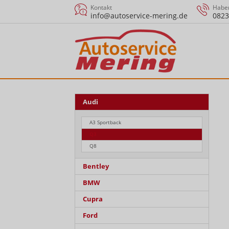
Kontakt
Haben
info@autoservice-mering.de
0823
Audi
A3 Sportback
Q3
Q8
Bentley
BMW
Cupra
Ford