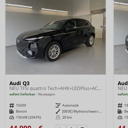
Audi Q3
Aud
NEU TFSI quattro Tech+AHK+LEDPlus+ACC+Kamera+Alu18+Volllack
sofort lieferbar
Neuwagen
sofort
Fahrzeugnr.
19209
Getriebe
Automatik
Fahrzeugnr.
1
Kraftstoff
Benzin
Außenfarbe
[0E0E] Mythosschwarz Metallic
Kraftstoff
B
Leistung
150 kW (204 PS)
Kilometerstand
20 km
Leistung
15
44.990,– €
44.