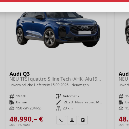
Audi Q3
Aud
NEU TFSI quattro S line Tech+AHK+Alu19+LEDplus+KlimaPlus+ExtSchwarz
unverbindliche Lieferzeit:
15.09.2026
Neuwagen
unverb
Fahrzeugnr.
19220
Getriebe
Automatik
Fahrzeugnr.
1
Kraftstoff
Benzin
Außenfarbe
[2D2D] Navarrablau Metallic
Kraftstoff
B
Leistung
150 kW (204 PS)
Kilometerstand
20 km
Leistung
15
48.990,– €
48.
Wir rufen Sie an
Fahrzeugexposé (PDF)
Fahrzeug parken
incl. 19% MwSt.
incl. 1