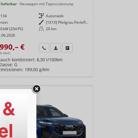
 lieferbar
Neuwagen mit Tageszulassung
9134
Getriebe
Automatik
enzin
Außenfarbe
[1X1X] Pfeilgrau Perleffekt
0 kW (204 PS)
Kilometerstand
20 km
.06.2026
990,– €
Wir rufen Sie an
Fahrzeugexposé (PDF)
Fahrzeug parken
9% MwSt.
rauch kombiniert:
8,30 l/100km
Klasse:
G
Emissionen:
189,00 g/km