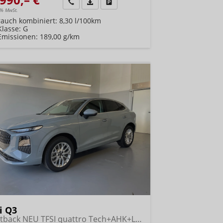
Wir rufen Sie an
Fahrzeugexposé (PDF)
Fahrzeug parken
9% MwSt.
rauch kombiniert:
8,30 l/100km
Klasse:
G
Emissionen:
189,00 g/km
i Q3
Sportback NEU TFSI quattro Tech+AHK+LEDPlus+ACC+Kamera+Alu18+Volllack