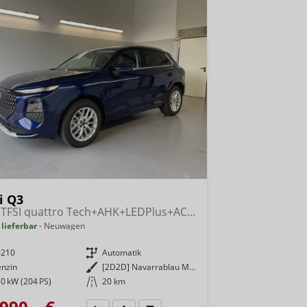
i Q3
NEU TFSI quattro Tech+AHK+LEDPlus+ACC+Kamera+Alu18+Volllack
 lieferbar
Neuwagen
9210
Getriebe
Automatik
enzin
Außenfarbe
[2D2D] Navarrablau Metallic
0 kW (204 PS)
Kilometerstand
20 km
990,– €