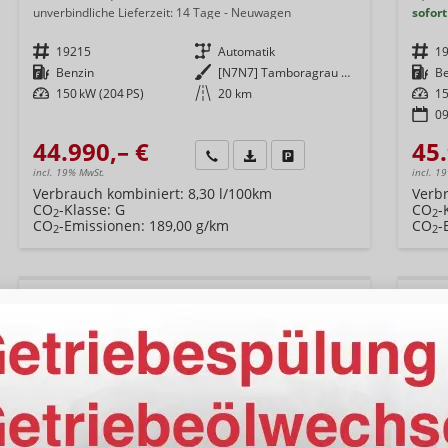
unverbindliche Lieferzeit:
14 Tage
Neuwagen
sofort
Fahrzeugnr.
19215
Getriebe
Automatik
Fahrzeugnr.
1
Kraftstoff
Benzin
Außenfarbe
[N7N7] Tamboragrau Metallic
Kraftstoff
B
Leistung
150 kW (204 PS)
Kilometerstand
20 km
Leistung
15
09
44.990,– €
45.
Wir rufen Sie an
Fahrzeugexposé (PDF)
Fahrzeug parken
incl. 19% MwSt.
incl. 1
Verbrauch kombiniert:
8,30 l/100km
Verb
CO
-Klasse:
G
CO
-
2
2
CO
-Emissionen:
189,00 g/km
CO
-
2
2