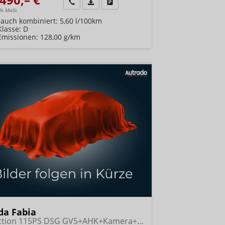
Wir rufen Sie an
Fahrzeugexposé (PDF)
Fahrzeug parken
9% MwSt.
rauch kombiniert:
5,60 l/100km
Klasse:
D
Emissionen:
128,00 g/km
da Fabia
Selection 115PS DSG GV5+AHK+Kamera+Alu+Kessy+Climatronic+Sitzheiz+Sunset+App