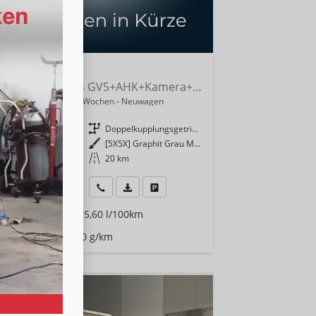
da Fabia
Selection 115PS DSG GV5+AHK+Kamera+Alu+Kessy+Climatronic+Sitzheiz+Sunset+App
indliche Lieferzeit:
6 Wochen
Neuwagen
9649
Getriebe
Doppelkupplungsgetriebe (DSG)
enzin
Außenfarbe
[5X5X] Graphit Grau Metallic
 kW (116 PS)
Kilometerstand
20 km
940,– €
Wir rufen Sie an
Fahrzeugexposé (PDF)
Fahrzeug parken
9% MwSt.
rauch kombiniert:
5,60 l/100km
Klasse:
D
Emissionen:
128,00 g/km