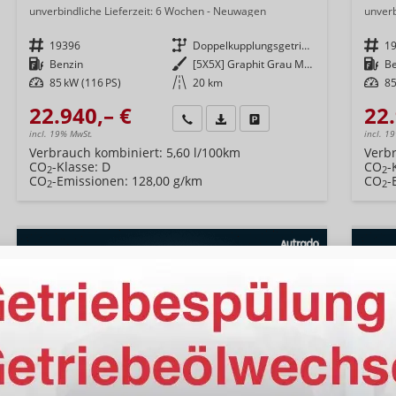
unverbindliche Lieferzeit:
6 Wochen
Neuwagen
unverb
Fahrzeugnr.
19396
Getriebe
Doppelkupplungsgetriebe (DSG)
Fahrzeugnr.
1
Kraftstoff
Benzin
Außenfarbe
[5X5X] Graphit Grau Metallic
Kraftstoff
B
Leistung
85 kW (116 PS)
Kilometerstand
20 km
Leistung
85
22.940,– €
22.
Wir rufen Sie an
Fahrzeugexposé (PDF)
Fahrzeug parken
incl. 19% MwSt.
incl. 1
Verbrauch kombiniert:
5,60 l/100km
Verb
CO
-Klasse:
D
CO
-
2
2
CO
-Emissionen:
128,00 g/km
CO
-
2
2