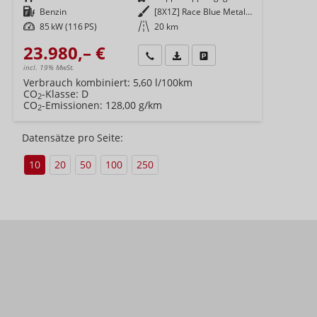
Kraftstoff
Benzin
Außenfarbe
[8X1Z] Race Blue Metallic / Dach Schwarz
Leistung
85 kW (116 PS)
Kilometerstand
20 km
23.980,– €
Wir rufen Sie an
Fahrzeugexposé (PDF)
Fahrzeug parken
incl. 19% MwSt.
Verbrauch kombiniert:
5,60 l/100km
CO
-Klasse:
D
2
CO
-Emissionen:
128,00 g/km
2
Datensätze pro Seite:
10
20
50
100
250