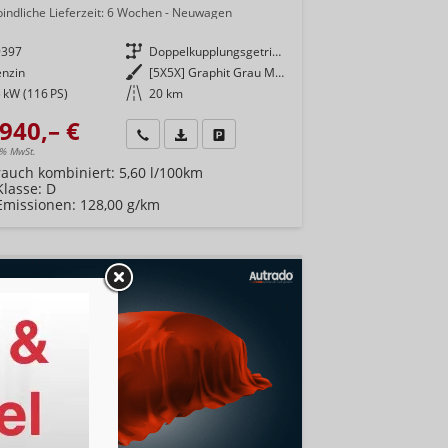
indliche Lieferzeit:
6 Wochen
Neuwagen
9397
Getriebe
Doppelkupplungsgetriebe (DSG)
enzin
Außenfarbe
[5X5X] Graphit Grau Metallic
 kW (116 PS)
Kilometerstand
20 km
940,– €
Wir rufen Sie an
Fahrzeugexposé (PDF)
Fahrzeug parken
9% MwSt.
rauch kombiniert:
5,60 l/100km
Klasse:
D
Emissionen:
128,00 g/km