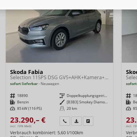
Skoda Fabia
Sko
Selection 115PS DSG GV5+AHK+Kamera+Alu+Kessy+Climatronic+Sitzheiz+Sunset+App
sofort lieferbar
Neuwagen
sofort
Fahrzeugnr.
18890
Getriebe
Doppelkupplungsgetriebe (DSG)
Fahrzeugnr.
1
Kraftstoff
Benzin
Außenfarbe
[B3B3] Smokey Diamond-Silber Metallic
Kraftstoff
B
Leistung
85 kW (116 PS)
Kilometerstand
20 km
Leistung
85
23.290,– €
23.
Wir rufen Sie an
Fahrzeugexposé (PDF)
Fahrzeug parken
incl. 19% MwSt.
incl. 1
Verbrauch kombiniert:
5,60 l/100km
Verb