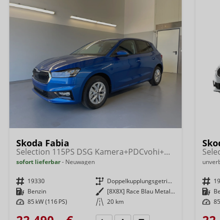
Skoda Fabia
Sko
Selection 115PS DSG Kamera+PDCvohi+Alu15+AppConnect+Sitzheizung+Sunset+LED
sofort lieferbar
Neuwagen
unverb
Fahrzeugnr.
19330
Getriebe
Doppelkupplungsgetriebe (DSG)
Fahrzeugnr.
1
Kraftstoff
Benzin
Außenfarbe
[8X8X] Race Blau Metallic
Kraftstoff
B
Leistung
85 kW (116 PS)
Kilometerstand
20 km
Leistung
85
22.490,– €
22.