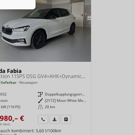
da Fabia
Selection 115PS DSG GV4+AHK+Dynamic+Cam+Kessy+Alu16+Sitzheiz+Climatronic+PDCvohi
 lieferbar
Neuwagen
8652
Getriebe
Doppelkupplungsgetriebe (DSG)
enzin
Außenfarbe
[2Y1Z] Moon White Metallic / Dach Schwarz
 kW (116 PS)
Kilometerstand
20 km
980,– €
Wir rufen Sie an
Fahrzeugexposé (PDF)
Fahrzeug parken
9% MwSt.
rauch kombiniert:
5,60 l/100km