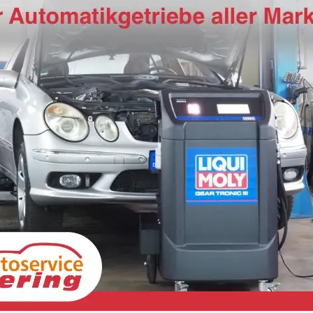
Skoda Fabia
Sko
Selection 115PS DSG GV5+AHK+Kamera+Alu+Kessy+Climatronic+Sitzheiz+Sunset+App
unverbindliche Lieferzeit:
6 Wochen
Neuwagen
unverb
Fahrzeugnr.
19648
Getriebe
Doppelkupplungsgetriebe (DSG)
Fahrzeugnr.
1
Kraftstoff
Benzin
Außenfarbe
[5X5X] Graphit Grau Metallic
Kraftstoff
B
Leistung
85 kW (116 PS)
Kilometerstand
20 km
Leistung
85
22.940,– €
22.
Wir rufen Sie an
Fahrzeugexposé (PDF)
Fahrzeug parken
incl. 19% MwSt.
incl. 1
Verbrauch kombiniert:
5,60 l/100km
Verb
CO
-Klasse:
D
CO
-
2
2
CO
-Emissionen:
128,00 g/km
CO
-
2
2