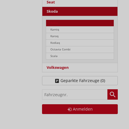
Seat
Skoda
Fabia
Kamiq
Karoq
Kodiaq
Octavia Combi
Scala
Volkswagen
Geparkte Fahrzeuge (
0
)
Fahrzeugnr.
Anmelden