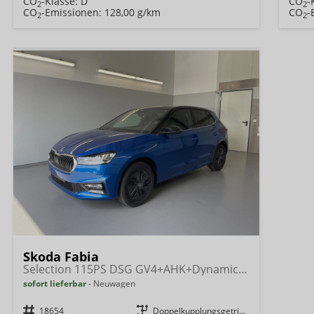
CO
-Klasse:
D
CO
-
2
2
CO
-Emissionen:
128,00 g/km
CO
-
2
2
Skoda Fabia
Selection 115PS DSG GV4+AHK+Dynamic+Cam+Kessy+Alu16+Sitzheiz+Climatronic+PDCvohi
sofort lieferbar
Neuwagen
Fahrzeugnr.
18654
Getriebe
Doppelkupplungsgetriebe (DSG)