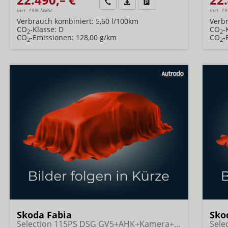
Wir rufen Sie an
Fahrzeugexposé (PDF)
Fahrzeug parken
incl. 19% MwSt.
incl. 1
Verbrauch kombiniert:
5,60 l/100km
Verb
CO
-Klasse:
D
CO
-
2
2
CO
-Emissionen:
128,00 g/km
CO
-
2
2
Skoda Fabia
Sko
Selection 115PS DSG GV5+AHK+Kamera+Alu+Kessy+Climatronic+Sitzheiz+Sunset+App