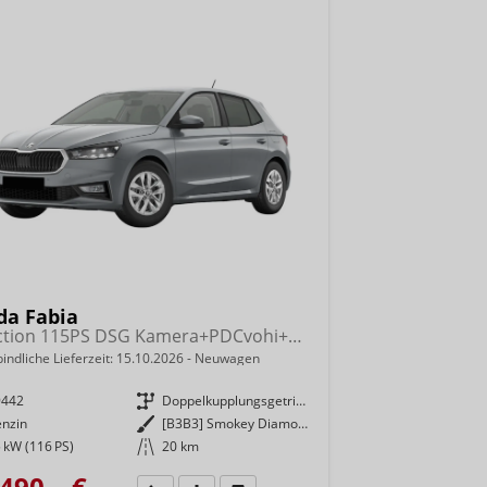
da Fabia
Selection 115PS DSG Kamera+PDCvohi+Alu15+AppConnect+Sitzheizung+Sunset+LED
indliche Lieferzeit:
15.10.2026
Neuwagen
9442
Getriebe
Doppelkupplungsgetriebe (DSG)
enzin
Außenfarbe
[B3B3] Smokey Diamond-Silber Metallic
 kW (116 PS)
Kilometerstand
20 km
490,– €