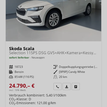
Skoda Scala
Selection 115PS DSG GV5+AHK+Kamera+Kessy+PDC+Sitzheiz+Alu16+Climatronic
sofort lieferbar
Neuwagen
Fahrzeugnr.
18723
Getriebe
Doppelkupplungsgetriebe (DSG)
Kraftstoff
Benzin
Außenfarbe
[9P9P] Candy White
Leistung
85 kW (116 PS)
Kilometerstand
20 km
24.790,– €
Wir rufen Sie an
Fahrzeugexposé (PDF)
Fahrzeug parken
incl. 19% MwSt.
Verbrauch kombiniert:
5,40 l/100km
CO
-Klasse:
D
2
CO
-Emissionen:
121,00 g/km
2