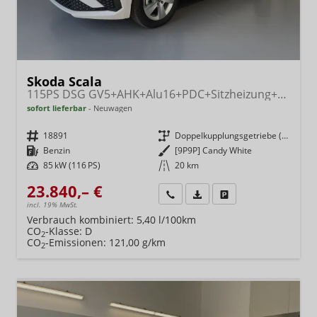
Skoda Scala
115PS DSG GV5+AHK+Alu16+PDC+Sitzheizung+App-Connect
sofort lieferbar
Neuwagen
Fahrzeugnr.
18891
Getriebe
Doppelkupplungsgetriebe (DSG)
Kraftstoff
Benzin
Außenfarbe
[9P9P] Candy White
Leistung
85 kW (116 PS)
Kilometerstand
20 km
23.840,– €
Wir rufen Sie an
Fahrzeugexposé (PDF)
Fahrzeug parken
incl. 19% MwSt.
Verbrauch kombiniert:
5,40 l/100km
CO
-Klasse:
D
2
CO
-Emissionen:
121,00 g/km
2