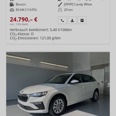
Kraftstoff
Benzin
Außenfarbe
[9P9P] Candy White
Leistung
85 kW (116 PS)
Kilometerstand
20 km
24.790,– €
Wir rufen Sie an
Fahrzeugexposé (PDF)
Fahrzeug parken
incl. 19% MwSt.
Verbrauch kombiniert:
5,40 l/100km
CO
-Klasse:
D
2
CO
-Emissionen:
121,00 g/km
2