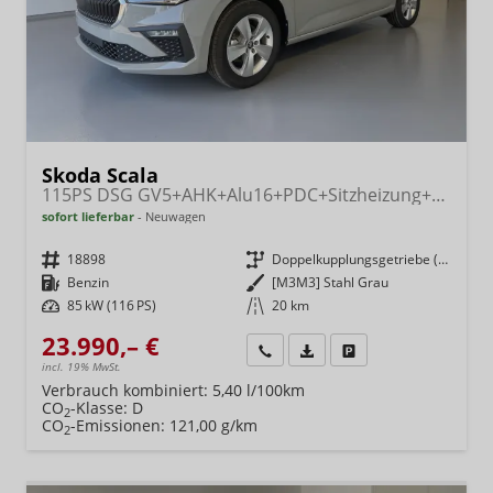
Skoda Scala
115PS DSG GV5+AHK+Alu16+PDC+Sitzheizung+App-Connect
sofort lieferbar
Neuwagen
Fahrzeugnr.
18898
Getriebe
Doppelkupplungsgetriebe (DSG)
Kraftstoff
Benzin
Außenfarbe
[M3M3] Stahl Grau
Leistung
85 kW (116 PS)
Kilometerstand
20 km
23.990,– €
Wir rufen Sie an
Fahrzeugexposé (PDF)
Fahrzeug parken
incl. 19% MwSt.
Verbrauch kombiniert:
5,40 l/100km
CO
-Klasse:
D
2
CO
-Emissionen:
121,00 g/km
2