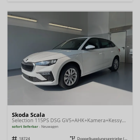
Skoda Scala
Selection 115PS DSG GV5+AHK+Kamera+Kessy+PDC+Sitzheiz+Alu16+Climatronic
sofort lieferbar
Neuwagen
Fahrzeugnr.
18724
Getriebe
Doppelkupplungsgetriebe (DSG)