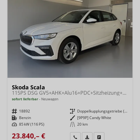
Skoda Scala
115PS DSG GV5+AHK+Alu16+PDC+Sitzheizung+App-Connect
sofort lieferbar
Neuwagen
Fahrzeugnr.
18892
Getriebe
Doppelkupplungsgetriebe (DSG)
Kraftstoff
Benzin
Außenfarbe
[9P9P] Candy White
Leistung
85 kW (116 PS)
Kilometerstand
20 km
23.840,– €
Wir rufen Sie an
Fahrzeugexposé (PDF)
Fahrzeug parken