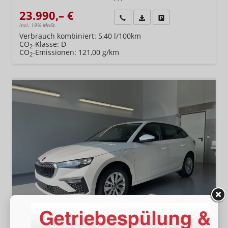
23.990,– €
Wir rufen Sie an
Fahrzeugexposé (PDF)
Fahrzeug parken
incl. 19% MwSt.
Verbrauch kombiniert:
5,40 l/100km
CO
-Klasse:
D
2
CO
-Emissionen:
121,00 g/km
2