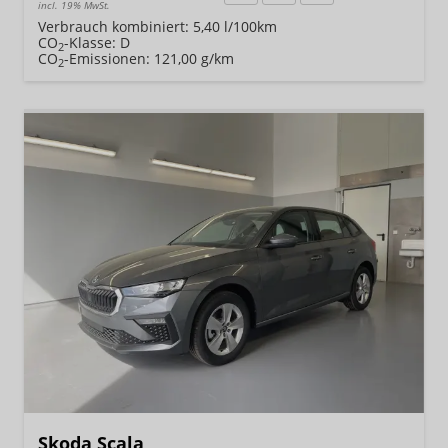
incl. 19% MwSt.
Verbrauch kombiniert:
5,40 l/100km
CO
-Klasse:
D
2
CO
-Emissionen:
121,00 g/km
2
Skoda Scala