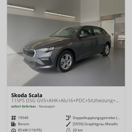
Skoda Scala
115PS DSG GV5+AHK+Alu16+PDC+Sitzheizung+App-Connect
sofort lieferbar
Neuwagen
Fahrzeugnr.
19540
Getriebe
Doppelkupplungsgetriebe (DSG)
Kraftstoff
Benzin
Außenfarbe
[5X5X] Graphitgrau Metallic
Leistung
85 kW (116 PS)
Kilometerstand
20 km