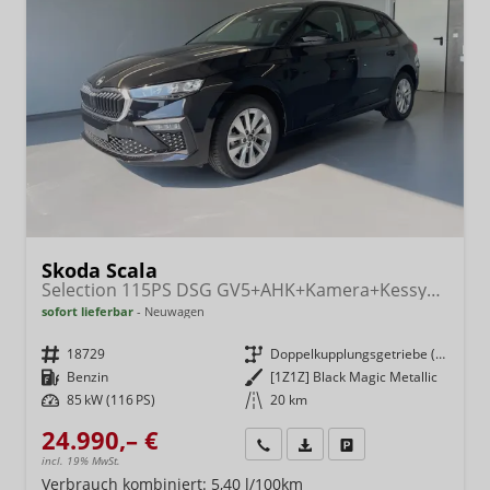
Skoda Scala
Selection 115PS DSG GV5+AHK+Kamera+Kessy+PDC+Sitzheiz+Alu16+Climatronic
sofort lieferbar
Neuwagen
Fahrzeugnr.
18729
Getriebe
Doppelkupplungsgetriebe (DSG)
Kraftstoff
Benzin
Außenfarbe
[1Z1Z] Black Magic Metallic
Leistung
85 kW (116 PS)
Kilometerstand
20 km
24.990,– €
Wir rufen Sie an
Fahrzeugexposé (PDF)
Fahrzeug parken
incl. 19% MwSt.
Verbrauch kombiniert:
5,40 l/100km