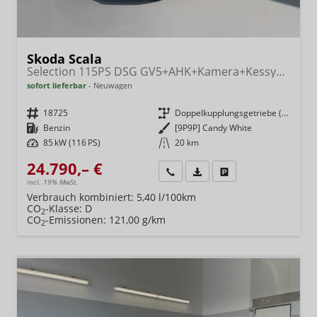
Skoda Scala
Selection 115PS DSG GV5+AHK+Kamera+Kessy+PDC+Sitzheiz+Alu16+Climatronic
sofort lieferbar
Neuwagen
Fahrzeugnr.
18725
Getriebe
Doppelkupplungsgetriebe (DSG)
Kraftstoff
Benzin
Außenfarbe
[9P9P] Candy White
Leistung
85 kW (116 PS)
Kilometerstand
20 km
24.790,– €
Wir rufen Sie an
Fahrzeugexposé (PDF)
Fahrzeug parken
incl. 19% MwSt.
Verbrauch kombiniert:
5,40 l/100km
CO
-Klasse:
D
2
CO
-Emissionen:
121,00 g/km
2