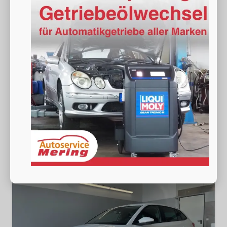
Skoda Scala
Selection 115PS DSG GV5+AHK+Kamera+Kessy+PDC+Sitzheiz+Alu16+Climatronic
sofort lieferbar
Neuwagen
Fahrzeugnr.
18527
Getriebe
Doppelkupplungsgetriebe (DSG)
Kraftstoff
Benzin
Außenfarbe
[9P9P] Candy White
Leistung
85 kW (116 PS)
Kilometerstand
20 km
24.790,– €
Wir rufen Sie an
Fahrzeugexposé (PDF)
Fahrzeug parken
incl. 19% MwSt.
Verbrauch kombiniert:
5,40 l/100km
CO
-Klasse:
D
2
CO
-Emissionen:
121,00 g/km
2