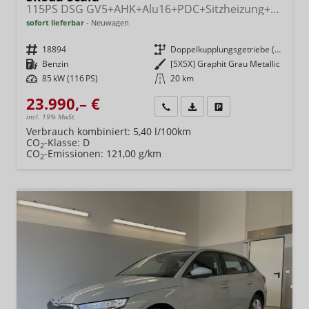
115PS DSG GV5+AHK+Alu16+PDC+Sitzheizung+App-Connect
sofort lieferbar
Neuwagen
Fahrzeugnr.
18894
Getriebe
Doppelkupplungsgetriebe (DSG)
Kraftstoff
Benzin
Außenfarbe
[5X5X] Graphit Grau Metallic
Leistung
85 kW (116 PS)
Kilometerstand
20 km
23.990,– €
Wir rufen Sie an
Fahrzeugexposé (PDF)
Fahrzeug parken
incl. 19% MwSt.
Verbrauch kombiniert:
5,40 l/100km
CO
-Klasse:
D
2
CO
-Emissionen:
121,00 g/km
2