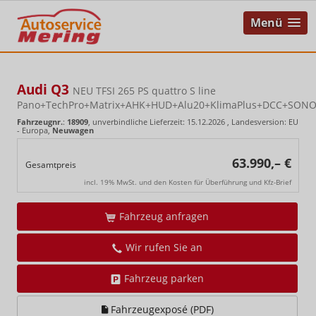
Menü
Audi Q3
NEU TFSI 265 PS quattro S line
Pano+TechPro+Matrix+AHK+HUD+Alu20+KlimaPlus+DCC+SON
Fahrzeugnr.
:
18909
, unverbindliche Lieferzeit:
15.12.2026
, Landesversion: EU
- Europa,
Neuwagen
63.990,– €
Gesamtpreis
incl. 19% MwSt. und den Kosten für Überführung und Kfz-Brief
Fahrzeug anfragen
Wir rufen Sie an
Fahrzeug parken
Fahrzeugexposé (PDF)