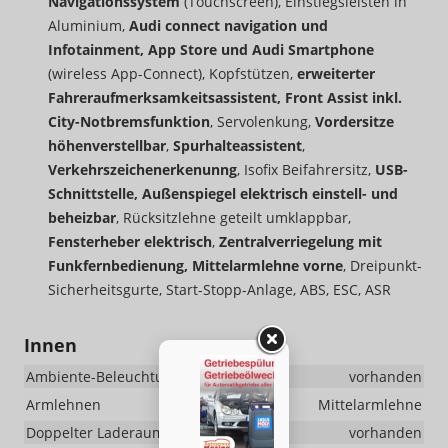
Navigationssystem
(Touchscreen), Einstiegsleisten in
Aluminium,
Audi connect navigation und
Infotainment, App Store und Audi Smartphone
(wireless App-Connect), Kopfstützen,
erweiterter
Fahreraufmerksamkeitsassistent, Front Assist inkl.
City-Notbremsfunktion
, Servolenkung,
Vordersitze
höhenverstellbar
,
Spurhalteassistent
,
Verkehrszeichenerkenunng
, Isofix Beifahrersitz,
USB-
Schnittstelle, Außenspiegel elektrisch einstell- und
beheizbar
, Rücksitzlehne geteilt umklappbar,
Fensterheber elektrisch
,
Zentralverriegelung mit
Funkfernbedienung, Mittelarmlehne vorne
, Dreipunkt-
Sicherheitsgurte, Start-Stopp-Anlage, ABS, ESC, ASR
Innen
Ambiente-Beleuchtung
vorhanden
Armlehnen
Mittelarmlehne
Doppelter Laderaumboden
vorhanden