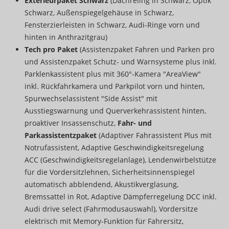
Exterieurpaket Schwarz
(Dachreling in Schwarz, Optik
Schwarz, Außenspiegelgehäuse in Schwarz,
Fensterzierleisten in Schwarz, Audi-Ringe vorn und
hinten in Anthrazitgrau)
Tech pro Paket
(Assistenzpaket Fahren und Parken pro
und Assistenzpaket Schutz- und Warnsysteme plus inkl.
Parklenkassistent plus mit 360°-Kamera "AreaView"
inkl. Rückfahrkamera und Parkpilot vorn und hinten,
Spurwechselassistent "Side Assist" mit
Ausstiegswarnung und Querverkehrassistent hinten,
proaktiver Insassenschutz,
Fahr- und
Parkassistentzpaket
(Adaptiver Fahrassistent Plus mit
Notrufassistent, Adaptive Geschwindigkeitsregelung
ACC (Geschwindigkeitsregelanlage), Lendenwirbelstütze
für die Vordersitzlehnen, Sicherheitsinnenspiegel
automatisch abblendend, Akustikverglasung,
Bremssattel in Rot, Adaptive Dämpferregelung DCC inkl.
Audi drive select (Fahrmodusauswahl), Vordersitze
elektrisch mit Memory-Funktion für Fahrersitz,