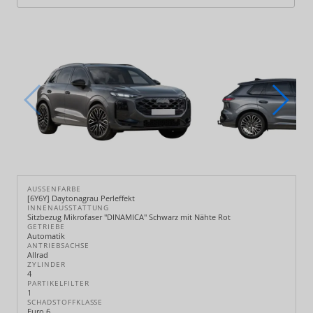
AUSSENFARBE
[6Y6Y] Daytonagrau Perleffekt
INNENAUSSTATTUNG
Sitzbezug Mikrofaser "DINAMICA" Schwarz mit Nähte Rot
GETRIEBE
Automatik
ANTRIEBSACHSE
Allrad
ZYLINDER
4
PARTIKELFILTER
1
SCHADSTOFFKLASSE
Euro 6