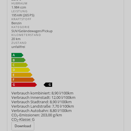
HUBRAUM
1.984 ccm
LEISTUNG
195 kW (265 PS)
KRAFTSTOFF
Benzin
KATEGORIE
SUV/Geländewagen/Pickup
KILOMETERSTAND
20 km
ZUSTAND
unfallfrei
Verbrauch kombiniert:
8,90 l/100km
Verbrauch Innenstadt:
12,00 l/100km
Verbrauch Stadtrand:
8,90 l/100km
Verbrauch Landstraße:
7,70 l/100km
Verbrauch Autobahn:
8,80 l/100km
CO
-Emissionen:
203,00 g/km
2
CO
-Klasse:
G
2
Download