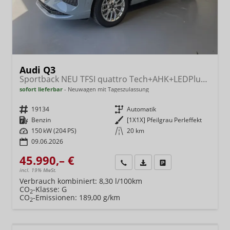
Audi Q3
Sportback NEU TFSI quattro Tech+AHK+LEDPlus+ACC+Kamera+Alu18+Volllack
sofort lieferbar
Neuwagen mit Tageszulassung
Fahrzeugnr.
19134
Getriebe
Automatik
Kraftstoff
Benzin
Außenfarbe
[1X1X] Pfeilgrau Perleffekt
Leistung
150 kW (204 PS)
Kilometerstand
20 km
09.06.2026
45.990,– €
Wir rufen Sie an
Fahrzeugexposé (PDF)
Fahrzeug parken
incl. 19% MwSt.
Verbrauch kombiniert:
8,30 l/100km
CO
-Klasse:
G
2
CO
-Emissionen:
189,00 g/km
2