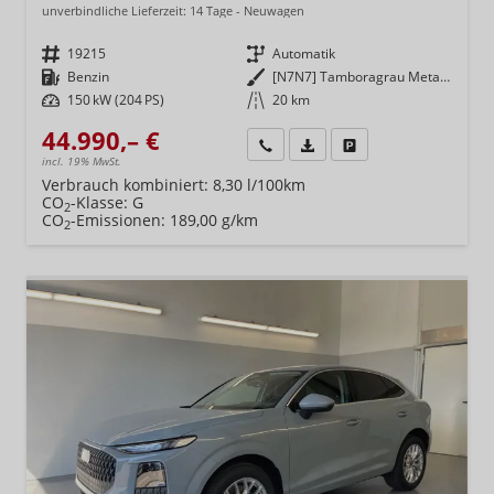
unverbindliche Lieferzeit:
14 Tage
Neuwagen
Fahrzeugnr.
19215
Getriebe
Automatik
Kraftstoff
Benzin
Außenfarbe
[N7N7] Tamboragrau Metallic
Leistung
150 kW (204 PS)
Kilometerstand
20 km
44.990,– €
Wir rufen Sie an
Fahrzeugexposé (PDF)
Fahrzeug parken
incl. 19% MwSt.
Verbrauch kombiniert:
8,30 l/100km
CO
-Klasse:
G
2
CO
-Emissionen:
189,00 g/km
2