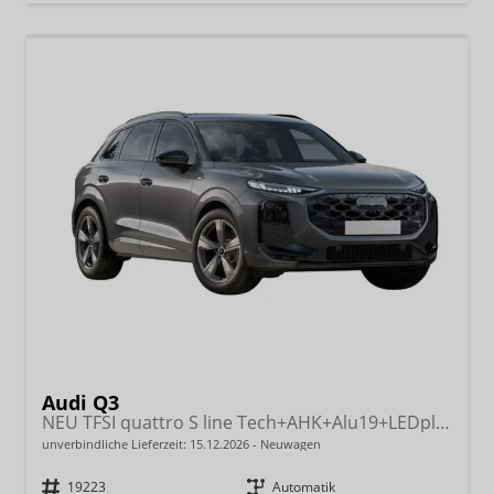
Audi Q3
NEU TFSI quattro S line Tech+AHK+Alu19+LEDplus+KlimaPlus+ExtSchwarz
unverbindliche Lieferzeit:
15.12.2026
Neuwagen
Fahrzeugnr.
19223
Getriebe
Automatik