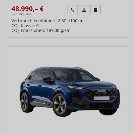
48.990,– €
Wir rufen Sie an
Fahrzeugexposé (PDF)
Fahrzeug parken
incl. 19% MwSt.
Verbrauch kombiniert:
8,30 l/100km
CO
-Klasse:
G
2
CO
-Emissionen:
189,00 g/km
2