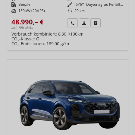
Kraftstoff
Benzin
Außenfarbe
[6Y6Y] Daytonagrau Perleffekt
Leistung
150 kW (204 PS)
Kilometerstand
20 km
48.990,– €
Wir rufen Sie an
Fahrzeugexposé (PDF)
Fahrzeug parken
incl. 19% MwSt.
Verbrauch kombiniert:
8,30 l/100km
CO
-Klasse:
G
2
CO
-Emissionen:
189,00 g/km
2