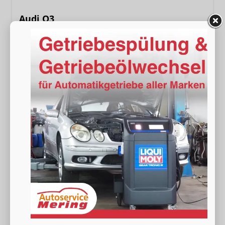
Audi Q3
NEU TFSI quattro S line Tech+AHK+Alu19+LEDplus+KlimaPlus+ExtSchwarz
unverbindliche Lieferzeit:
15.09.2026
Neuwagen
Fahrzeugnr.
19219
Getriebe
Automatik
Kraftstoff
Benzin
Außenfarbe
[2D2D] Navarrablau Metallic
Leistung
150 kW (204 PS)
Kilometerstand
20 km
48.990,– €
Wir rufen Sie an
Fahrzeugexposé (PDF)
Fahrzeug parken
incl. 19% MwSt.
Verbrauch kombiniert:
8,30 l/100km
CO
-Klasse:
G
2
CO
-Emissionen:
189,00 g/km
2