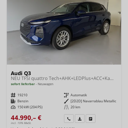
Audi Q3
NEU TFSI quattro Tech+AHK+LEDPlus+ACC+Kamera+Alu18+Volllack
sofort lieferbar
Neuwagen
Fahrzeugnr.
19210
Getriebe
Automatik
Kraftstoff
Benzin
Außenfarbe
[2D2D] Navarrablau Metallic
Leistung
150 kW (204 PS)
Kilometerstand
20 km
44.990,– €
Wir rufen Sie an
Fahrzeugexposé (PDF)
Fahrzeug parken
incl. 19% MwSt.