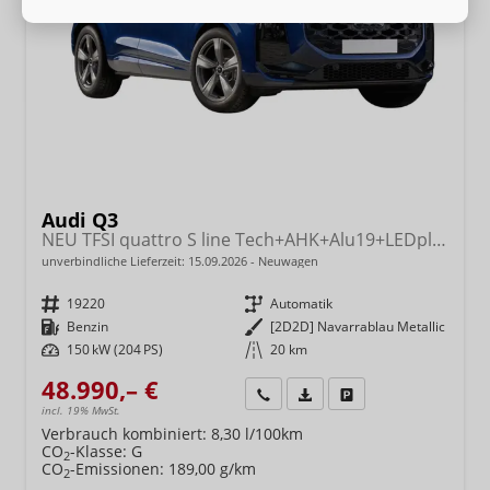
Audi Q3
NEU TFSI quattro S line Tech+AHK+Alu19+LEDplus+KlimaPlus+ExtSchwarz
unverbindliche Lieferzeit:
15.09.2026
Neuwagen
Fahrzeugnr.
19220
Getriebe
Automatik
Kraftstoff
Benzin
Außenfarbe
[2D2D] Navarrablau Metallic
Leistung
150 kW (204 PS)
Kilometerstand
20 km
48.990,– €
Wir rufen Sie an
Fahrzeugexposé (PDF)
Fahrzeug parken
incl. 19% MwSt.
Verbrauch kombiniert:
8,30 l/100km
CO
-Klasse:
G
2
CO
-Emissionen:
189,00 g/km
2