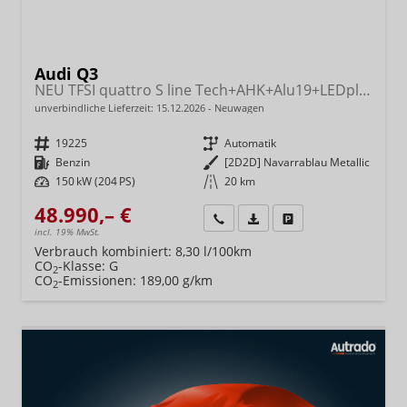
Audi Q3
NEU TFSI quattro S line Tech+AHK+Alu19+LEDplus+KlimaPlus+ExtSchwarz
unverbindliche Lieferzeit:
15.12.2026
Neuwagen
Fahrzeugnr.
19225
Getriebe
Automatik
Kraftstoff
Benzin
Außenfarbe
[2D2D] Navarrablau Metallic
Leistung
150 kW (204 PS)
Kilometerstand
20 km
48.990,– €
Wir rufen Sie an
Fahrzeugexposé (PDF)
Fahrzeug parken
incl. 19% MwSt.
Verbrauch kombiniert:
8,30 l/100km
CO
-Klasse:
G
2
CO
-Emissionen:
189,00 g/km
2