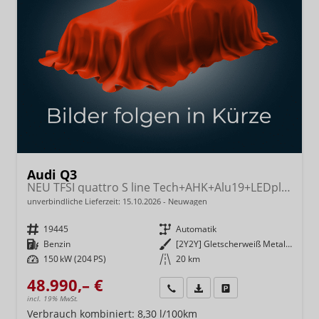
Audi Q3
NEU TFSI quattro S line Tech+AHK+Alu19+LEDplus+KlimaPlus+ExtSchwarz
unverbindliche Lieferzeit:
15.10.2026
Neuwagen
Fahrzeugnr.
19445
Getriebe
Automatik
Kraftstoff
Benzin
Außenfarbe
[2Y2Y] Gletscherweiß Metallic
Leistung
150 kW (204 PS)
Kilometerstand
20 km
48.990,– €
Wir rufen Sie an
Fahrzeugexposé (PDF)
Fahrzeug parken
incl. 19% MwSt.
Verbrauch kombiniert:
8,30 l/100km