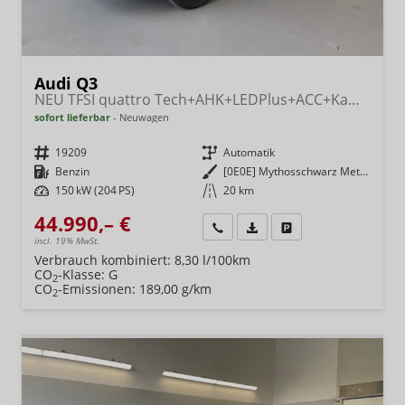
Audi Q3
NEU TFSI quattro Tech+AHK+LEDPlus+ACC+Kamera+Alu18+Volllack
sofort lieferbar
Neuwagen
Fahrzeugnr.
19209
Getriebe
Automatik
Kraftstoff
Benzin
Außenfarbe
[0E0E] Mythosschwarz Metallic
Leistung
150 kW (204 PS)
Kilometerstand
20 km
44.990,– €
Wir rufen Sie an
Fahrzeugexposé (PDF)
Fahrzeug parken
incl. 19% MwSt.
Verbrauch kombiniert:
8,30 l/100km
CO
-Klasse:
G
2
CO
-Emissionen:
189,00 g/km
2