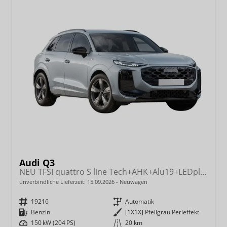
Audi Q3
NEU TFSI quattro S line Tech+AHK+Alu19+LEDplus+KlimaPlus+ExtSchwarz
unverbindliche Lieferzeit:
15.09.2026
Neuwagen
Fahrzeugnr.
19216
Getriebe
Automatik
Kraftstoff
Benzin
Außenfarbe
[1X1X] Pfeilgrau Perleffekt
Leistung
150 kW (204 PS)
Kilometerstand
20 km