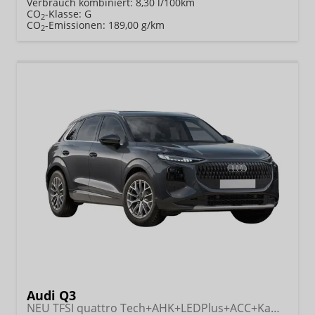
Verbrauch kombiniert:
8,30 l/100km
CO
-Klasse:
G
2
CO
-Emissionen:
189,00 g/km
2
Audi Q3
NEU TFSI quattro Tech+AHK+LEDPlus+ACC+Kamera+Alu18+Volllack