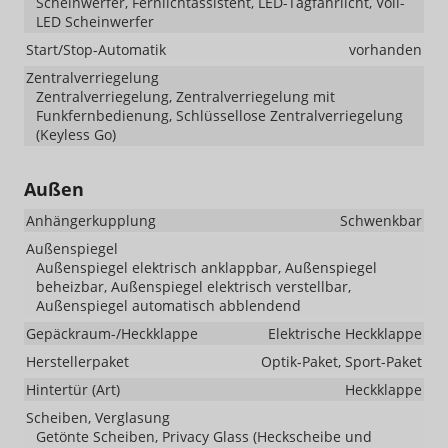
Scheinwerfer, Fernlichtassistent, LED-Tagfahrlicht, Voll-
LED Scheinwerfer
Start/Stop-Automatik
vorhanden
Zentralverriegelung
Zentralverriegelung, Zentralverriegelung mit
Funkfernbedienung, Schlüssellose Zentralverriegelung
(Keyless Go)
Außen
Anhängerkupplung
Schwenkbar
Außenspiegel
Außenspiegel elektrisch anklappbar, Außenspiegel
beheizbar, Außenspiegel elektrisch verstellbar,
Außenspiegel automatisch abblendend
Gepäckraum-/Heckklappe
Elektrische Heckklappe
Herstellerpaket
Optik-Paket, Sport-Paket
Hintertür (Art)
Heckklappe
Scheiben, Verglasung
Getönte Scheiben, Privacy Glass (Heckscheibe und