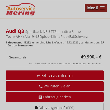
Menü
Audi Q3
Sportback NEU TFSI quattro S line
Tech+AHK+Alu19+LEDplus+KlimaPlus+ExtSchwarz
Fahrzeugnr.
:
19232
, unverbindliche Lieferzeit:
15.12.2026
, Landesversion: EU
- Europa,
Neuwagen
49.990,– €
Gesamtpreis
incl. 19% MwSt. und den Kosten für Überführung und Kfz-Brief
Fahrzeug anfragen
Wir rufen Sie an
Fahrzeug parken
Fahrzeugexposé (PDF)