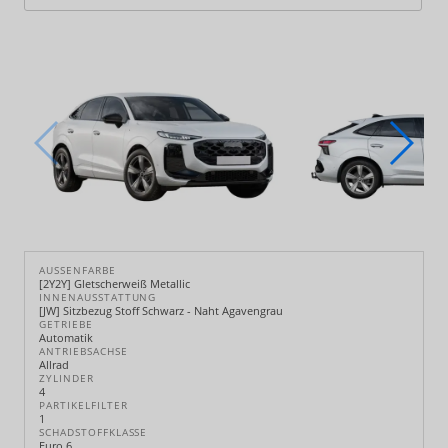
AUSSENFARBE
[2Y2Y] Gletscherweiß Metallic
INNENAUSSTATTUNG
[JW] Sitzbezug Stoff Schwarz - Naht Agavengrau
GETRIEBE
Automatik
ANTRIEBSACHSE
Allrad
ZYLINDER
4
PARTIKELFILTER
1
SCHADSTOFFKLASSE
Euro 6