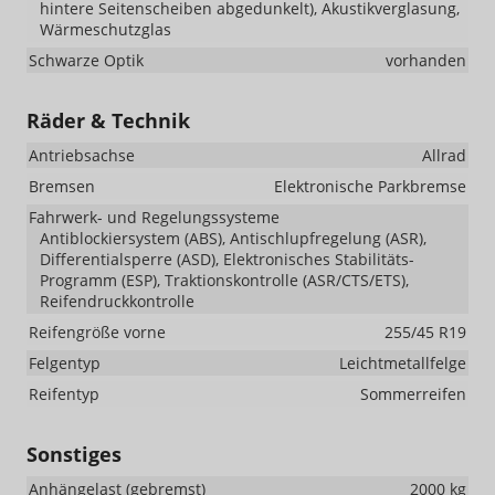
hintere Seitenscheiben abgedunkelt), Akustikverglasung,
Wärmeschutzglas
Schwarze Optik
vorhanden
Räder & Technik
Antriebsachse
Allrad
Bremsen
Elektronische Parkbremse
Fahrwerk- und Regelungssysteme
Antiblockiersystem (ABS), Antischlupfregelung (ASR),
Differentialsperre (ASD), Elektronisches Stabilitäts-
Programm (ESP), Traktionskontrolle (ASR/CTS/ETS),
Reifendruckkontrolle
Reifengröße vorne
255/45 R19
Felgentyp
Leichtmetallfelge
Reifentyp
Sommerreifen
Sonstiges
Anhängelast (gebremst)
2000 kg