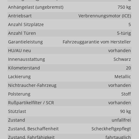
Anhängelast (ungebremst)
750 kg
Antriebsart
Verbrennungsmotor (ICE)
Anzahl Sitzplätze
5
Anzahl Türen
5-türig
Garantieleistung
Fahrzeuggarantie vom Hersteller
HU/AU neu
vorhanden
Innenausstattung
Schwarz
Kilometerstand
20
Lackierung
Metallic
Nichtraucher-Fahrzeug
vorhanden
Polsterung
Stoff
Rußpartikelfilter / SCR
vorhanden
Stützlast
90 kg
Zustand
unfallfrei
Zustand, Beschaffenheit
Scheckheftgepflegt
Zustand, Fahrfähigkeit
fahrtauglich