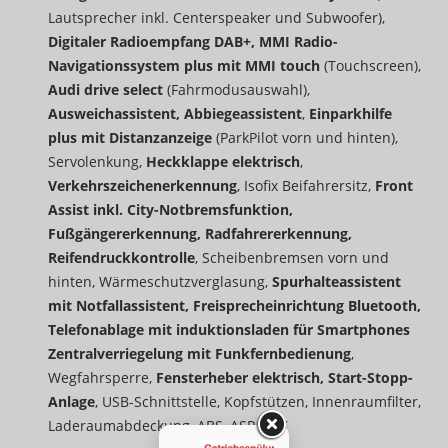
Lautsprecher inkl. Centerspeaker und Subwoofer),
Digitaler Radioempfang DAB+, MMI Radio-
Navigationssystem plus mit MMI touch
(Touchscreen),
Audi drive select
(Fahrmodusauswahl),
Ausweichassistent, Abbiegeassistent
,
Einparkhilfe
plus mit Distanzanzeige
(ParkPilot vorn und hinten),
Servolenkung,
Heckklappe elektrisch
,
Verkehrszeichenerkennung
, Isofix Beifahrersitz,
Front
Assist inkl. City-Notbremsfunktion,
Fußgängererkennung, Radfahrererkennung,
Reifendruckkontrolle
, Scheibenbremsen vorn und
hinten, Wärmeschutzverglasung,
Spurhalteassistent
mit Notfallassistent, Freisprecheinrichtung Bluetooth,
Telefonablage mit induktionsladen für Smartphones
Zentralverriegelung mit Funkfernbedienung
,
Wegfahrsperre,
Fensterheber elektrisch, Start-Stopp-
Anlage
, USB-Schnittstelle, Kopfstützen, Innenraumfilter,
Laderaumabdeckung, ABS, ASR, ESC