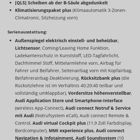
[QL5] Scheiben ab der B-Säule abgedunkelt
Klimatisierungspaket plus
(Klimaautomatik 3-Zonen-
Climatronic, Sitzheizung vorn)
Serienausstattung:
Außenspiegel elektrisch einstell- und beheizbar,
Lichtsensor
, Coming/Leaving Home Funktion,
Ladekantenschutz in Kunststoff, LED-Tagfahrlicht,
Dachhimmel Stoff, Mittelarmlehne vorn, Airbag für
Fahrer und Beifahrer, Seitenairbag vorn mit Kopfairbag,
Beifahrerairbag-Deaktivierung,
Rücksitzbank plus
(die
Rücksitzlehne ist im Verhältnis 40:20:40 teilbar und
vollständig umklappbar),
Vordersitze höhenverstellbar
,
Audi Application Store und Smartphone-Interface
(wireless App-Connect),
Audi connect Notruf & Service
mit Audi
(Notrufsystem eCall), Audi connect Remote &
Control,
Audi virtual Cockpit plus
(11,9 Zoll Farbdisplay,
Bordcomputer),
MMI experience plus, Audi connect
Navigation & Infotainment, Audi Soundsystem
(10