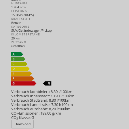
HUBRAUM
1.984 ccm
LEISTUNG
150 kW (204 PS)
KRAFTSTOFF
Benzin
KATEGORIE
SUV/Geländewagen/Pickup
KILOMETERSTAND
20 km
ZUSTAND
unfallfrei
Verbrauch kombiniert:
8,30 l/100km
Verbrauch Innenstadt:
10,90 l/100km
Verbrauch Stadtrand:
8,30 l/100km
Verbrauch Landstraße:
7,30 l/100km
Verbrauch Autobahn:
8,20 l/100km
CO
-Emissionen:
189,00 g/km
2
CO
-Klasse:
G
2
Download