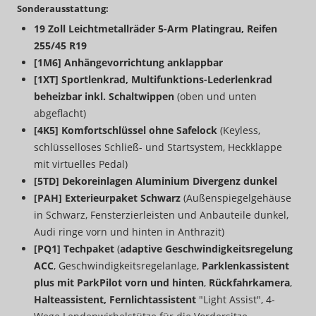
Sonderausstattung:
19 Zoll Leichtmetallräder 5-Arm Platingrau, Reifen
255/45 R19
[1M6] Anhängevorrichtung anklappbar
[1XT] Sportlenkrad, Multifunktions-Lederlenkrad
beheizbar inkl. Schaltwippen
(oben und unten
abgeflacht)
[4K5] Komfortschlüssel ohne Safelock
(Keyless,
schlüsselloses Schließ- und Startsystem, Heckklappe
mit virtuelles Pedal)
[5TD] Dekoreinlagen Aluminium Divergenz dunkel
[PAH] Exterieurpaket Schwarz
(Außenspiegelgehäuse
in Schwarz, Fensterzierleisten und Anbauteile dunkel,
Audi ringe vorn und hinten in Anthrazit)
[PQ1] Techpaket
(
adaptive Geschwindigkeitsregelung
ACC
, Geschwindigkeitsregelanlage,
Parklenkassistent
plus mit ParkPilot vorn und hinten
,
Rückfahrkamera
,
Halteassistent, Fernlichtassistent
"Light Assist", 4-