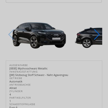
AUSSENFARBE
[0E0E] Mythosschwarz Metallic
INNENAUSSTATTUNG
[JW] Sitzbezug Stoff Schwarz - Naht Agavengrau
GETRIEBE
Automatik
ANTRIEBSACHSE
Allrad
ZYLINDER
4
PARTIKELFILTER
1
SCHADSTOFFKLASSE
Euro 6