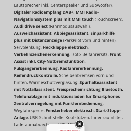
Lautsprecher inkl. Centerspeaker und Subwoofer),
Digitaler Radioempfang DAB+, MMI Radio-
Navigationssystem plus mit MMI touch
(Touchscreen),
Audi drive select
(Fahrmodusauswahl),
Ausweichassistent, Abbiegeassistent
,
Einparkhilfe
plus mit Distanzanzeige
(ParkPilot vorn und hinten),
Servolenkung,
Heckklappe elektrisch
,
Verkehrszeichenerkennung
, Isofix Beifahrersitz,
Front
Assist inkl. City-Notbremsfunktion,
Fußgängererkennung, Radfahrererkennung,
Reifendruckkontrolle
, Scheibenbremsen vorn und
hinten, Wärmeschutzverglasung,
Spurhalteassistent
mit Notfallassistent, Freisprecheinrichtung Bluetooth,
Telefonablage mit induktionsladen für Smartphones
Zentralverriegelung mit Funkfernbedienung
,
Wegfahrsperre,
Fensterheber elektrisch, Start-Stopp-
Anlage
, USB-Schnittstelle, Kopfstützen, Innenraumfilter,
Laderaumabdeckung, ABS, ASR, ESC