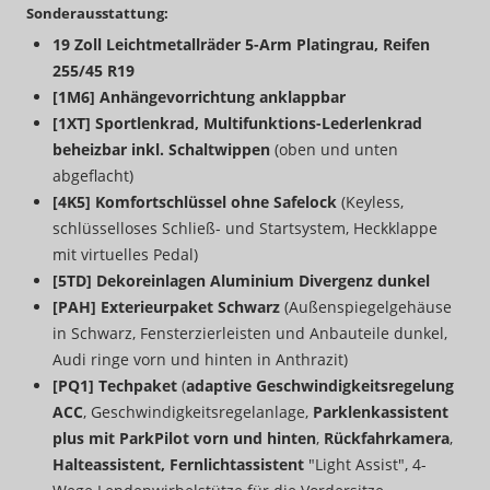
Sonderausstattung:
19 Zoll Leichtmetallräder 5-Arm Platingrau, Reifen
255/45 R19
[1M6] Anhängevorrichtung anklappbar
[1XT] Sportlenkrad, Multifunktions-Lederlenkrad
beheizbar inkl. Schaltwippen
(oben und unten
abgeflacht)
[4K5] Komfortschlüssel ohne Safelock
(Keyless,
schlüsselloses Schließ- und Startsystem, Heckklappe
mit virtuelles Pedal)
[5TD] Dekoreinlagen Aluminium Divergenz dunkel
[PAH] Exterieurpaket Schwarz
(Außenspiegelgehäuse
in Schwarz, Fensterzierleisten und Anbauteile dunkel,
Audi ringe vorn und hinten in Anthrazit)
[PQ1] Techpaket
(
adaptive Geschwindigkeitsregelung
ACC
, Geschwindigkeitsregelanlage,
Parklenkassistent
plus mit ParkPilot vorn und hinten
,
Rückfahrkamera
,
Halteassistent, Fernlichtassistent
"Light Assist", 4-