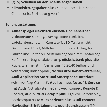
[QL5] Scheiben ab der B-Säule abgedunkelt
Klimatisierungspaket plus
(Klimaautomatik 3-Zonen-
Climatronic, Sitzheizung vorn)
Serienausstattung:
Außenspiegel elektrisch einstell- und beheizbar,
Lichtsensor
, Coming/Leaving Home Funktion,
Ladekantenschutz in Kunststoff, LED-Tagfahrlicht,
Dachhimmel Stoff, Mittelarmlehne vorn, Airbag für
Fahrer und Beifahrer, Seitenairbag vorn mit Kopfairbag,
Beifahrerairbag-Deaktivierung,
Rücksitzbank plus
(die
Rücksitzlehne ist im Verhältnis 40:20:40 teilbar und
vollständig umklappbar),
Vordersitze höhenverstellbar
,
Audi Application Store und Smartphone-Interface
(wireless App-Connect),
Audi connect Notruf & Service
mit Audi
(Notrufsystem eCall), Audi connect Remote &
Control,
Audi virtual Cockpit plus
(11,9 Zoll Farbdisplay,
Bordcomputer),
MMI experience plus, Audi connect
Navigation & Infotainment, Audi Soundsystem
(10