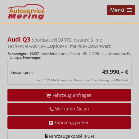
Menü
Audi Q3
Sportback NEU TFSI quattro S line
Tech+AHK+Alu19+LEDplus+KlimaPlus+ExtSchwarz
Fahrzeugnr.
:
19237
, unverbindliche Lieferzeit:
15.12.2026
, Landesversion: EU
- Europa,
Neuwagen
49.990,– €
Gesamtpreis
incl. 19% MwSt. und den Kosten für Überführung und Kfz-Brief
Fahrzeug anfragen
Wir rufen Sie an
Fahrzeug parken
Fahrzeugexposé (PDF)