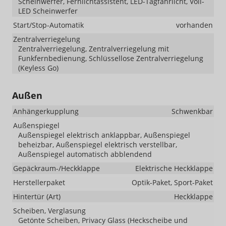
Scheinwerfer, Fernlichtassistent, LED-Tagfahrlicht, Voll-
LED Scheinwerfer
Start/Stop-Automatik
vorhanden
Zentralverriegelung
Zentralverriegelung, Zentralverriegelung mit
Funkfernbedienung, Schlüssellose Zentralverriegelung
(Keyless Go)
Außen
Anhängerkupplung
Schwenkbar
Außenspiegel
Außenspiegel elektrisch anklappbar, Außenspiegel
beheizbar, Außenspiegel elektrisch verstellbar,
Außenspiegel automatisch abblendend
Gepäckraum-/Heckklappe
Elektrische Heckklappe
Herstellerpaket
Optik-Paket, Sport-Paket
Hintertür (Art)
Heckklappe
Scheiben, Verglasung
Getönte Scheiben, Privacy Glass (Heckscheibe und