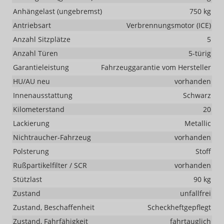
Anhängelast (ungebremst)
750 kg
Antriebsart
Verbrennungsmotor (ICE)
Anzahl Sitzplätze
5
Anzahl Türen
5-türig
Garantieleistung
Fahrzeuggarantie vom Hersteller
HU/AU neu
vorhanden
Innenausstattung
Schwarz
Kilometerstand
20
Lackierung
Metallic
Nichtraucher-Fahrzeug
vorhanden
Polsterung
Stoff
Rußpartikelfilter / SCR
vorhanden
Stützlast
90 kg
Zustand
unfallfrei
Zustand, Beschaffenheit
Scheckheftgepflegt
Zustand, Fahrfähigkeit
fahrtauglich