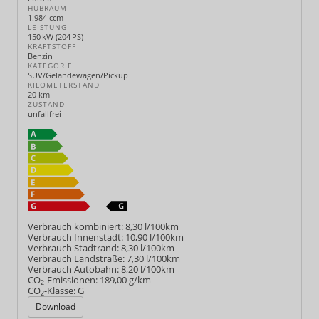
HUBRAUM
1.984 ccm
LEISTUNG
150 kW (204 PS)
KRAFTSTOFF
Benzin
KATEGORIE
SUV/Geländewagen/Pickup
KILOMETERSTAND
20 km
ZUSTAND
unfallfrei
Verbrauch kombiniert:
8,30 l/100km
Verbrauch Innenstadt:
10,90 l/100km
Verbrauch Stadtrand:
8,30 l/100km
Verbrauch Landstraße:
7,30 l/100km
Verbrauch Autobahn:
8,20 l/100km
CO
-Emissionen:
189,00 g/km
2
CO
-Klasse:
G
2
Download