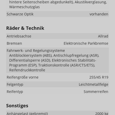
hintere Seitenscheiben abgedunkelt), Akustikverglasung,
Wärmeschutzglas
Schwarze Optik
vorhanden
Räder & Technik
Antriebsachse
Allrad
Bremsen
Elektronische Parkbremse
Fahrwerk- und Regelungssysteme
Antiblockiersystem (ABS), Antischlupfregelung (ASR),
Differentialsperre (ASD), Elektronisches Stabilitäts-
Programm (ESP), Traktionskontrolle (ASR/CTS/ETS),
Reifendruckkontrolle
Reifengröße vorne
255/45 R19
Felgentyp
Leichtmetallfelge
Reifentyp
Sommerreifen
Sonstiges
Anhängelast (gebremst)
2000 kg