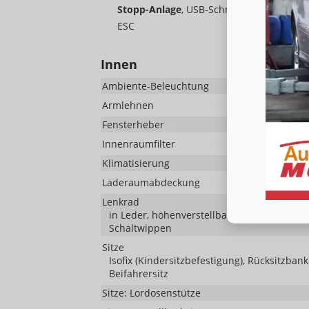
Stopp-Anlage
, USB-Schnittstelle, Kopfst
ESC
Innen
Ambiente-Beleuchtung
Armlehnen
Fensterheber
Innenraumfilter
Klimatisierung
Klimaa
Laderaumabdeckung
Lenkrad
in Leder, höhenverstellbar, mit Multifunkt
Schaltwippen
Sitze
Isofix (Kindersitzbefestigung), Rücksitzbank 
Beifahrersitz
Sitze: Lordosenstütze