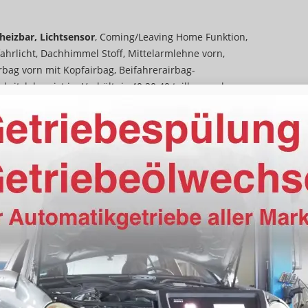
heizbar, Lichtsensor
, Coming/Leaving Home Funktion,
ahrlicht, Dachhimmel Stoff, Mittelarmlehne vorn,
rbag vorn mit Kopfairbag, Beifahrerairbag-
cksitzlehne ist im Verhältnis 40:20:40 teilbar und
enverstellbar
,
Audi Application Store und
nect),
Audi connect Notruf & Service mit Audi
e & Control,
Audi virtual Cockpit plus
(11,9 Zoll
nce plus, Audi connect Navigation & Infotainment,
l. Centerspeaker und Subwoofer),
Digitaler
ionssystem plus mit MMI touch
(Touchscreen),
Audi
chassistent, Abbiegeassistent
,
Einparkhilfe plus mit
n), Servolenkung,
Heckklappe elektrisch
,
hrersitz,
Front Assist inkl. City-Notbremsfunktion,
ng, Reifendruckkontrolle
, Scheibenbremsen vorn und
teassistent mit Notfallassistent,
onablage mit induktionsladen für Smartphones
nung
, Wegfahrsperre,
Fensterheber elektrisch, Start-