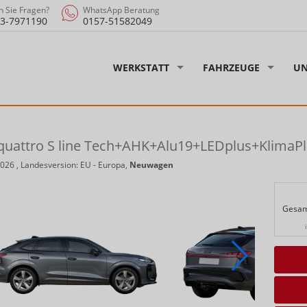
 Sie Fragen?
WhatsApp Beratung
3-7971190
0157-51582049
WERKSTATT
FAHRZEUGE
UN
quattro S line Tech+AHK+Alu19+LEDplus+KlimaP
2026
, Landesversion: EU - Europa,
Neuwagen
Gesam