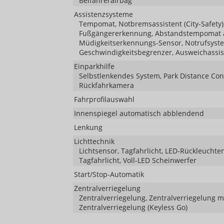
Beifahrerairbag
Assistenzsysteme
Tempomat, Notbremsassistent (City-Safety),
Fußgängererkennung, Abstandstempomat ad
Müdigkeitserkennungs-Sensor, Notrufsys
Geschwindigkeitsbegrenzer, Ausweichassis
Einparkhilfe
Selbstlenkendes System, Park Distance Cont
Rückfahrkamera
Fahrprofilauswahl
Innenspiegel automatisch abblendend
Lenkung
Lichttechnik
Lichtsensor, Tagfahrlicht, LED-Rückleuchten
Tagfahrlicht, Voll-LED Scheinwerfer
Start/Stop-Automatik
Zentralverriegelung
Zentralverriegelung, Zentralverriegelung 
Zentralverriegelung (Keyless Go)