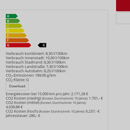
Verbrauch kombiniert:
8,30 l/100km
Verbrauch Innenstadt:
10,90 l/100km
Verbrauch Stadtrand:
8,30 l/100km
Verbrauch Landstraße:
7,30 l/100km
Verbrauch Autobahn:
8,20 l/100km
CO
-Emissionen:
189,00 g/km
2
CO
-Klasse:
G
2
Download
Energiekosten bei 15.000 km pro Jahr:
2.171,28 €
CO2 Kosten (niedrig)
:
1.701,- €
(Kosten Durchschnitt 10 Jahre)
CO2 Kosten (mittel)
:
(Kosten Durchschnitt 10 Jahre)
4.039,88 €
CO2 Kosten (hoch)
:
6.237,- €
(Kosten Durchschnitt 10 Jahre)
Jahressteuer:
280,- €