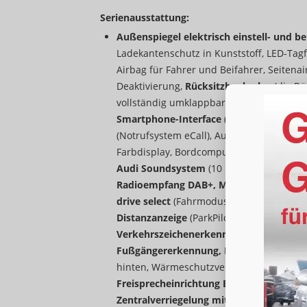
Serienausstattung:
Außenspiegel elektrisch einstell- und be
Ladekantenschutz in Kunststoff, LED-Tagf
Airbag für Fahrer und Beifahrer, Seitenai
Deaktivierung,
Rücksitzbank plus
(die Rü
vollständig umklappbar),
Vordersitze höh
Smartphone-Interface
(wireless App-Con
(Notrufsystem eCall), Audi connect Remot
Farbdisplay, Bordcomputer),
MMI experie
Audi Soundsystem
(10 Lautsprecher ink
Radioempfang DAB+, MMI Radio-Navigat
drive select
(Fahrmodusauswahl),
Auswei
Distanzanzeige
(ParkPilot vorn und hinte
Verkehrszeichenerkennung
, Isofix Beifa
Fußgängererkennung, Radfahrererkennu
hinten, Wärmeschutzverglasung,
Spurhal
Freisprecheinrichtung Bluetooth, Telef
Zentralverriegelung mit Funkfernbedie