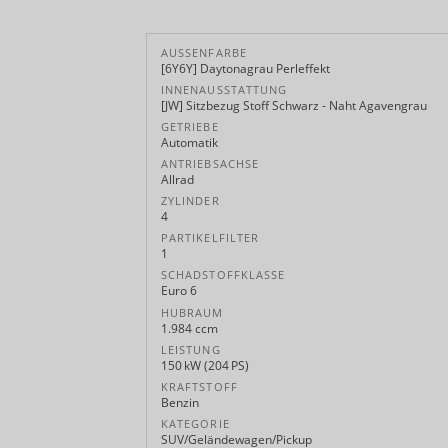
AUSSENFARBE
[6Y6Y] Daytonagrau Perleffekt
INNENAUSSTATTUNG
[JW] Sitzbezug Stoff Schwarz - Naht Agavengrau
GETRIEBE
Automatik
ANTRIEBSACHSE
Allrad
ZYLINDER
4
PARTIKELFILTER
1
SCHADSTOFFKLASSE
Euro 6
HUBRAUM
1.984 ccm
LEISTUNG
150 kW (204 PS)
KRAFTSTOFF
Benzin
KATEGORIE
SUV/Geländewagen/Pickup