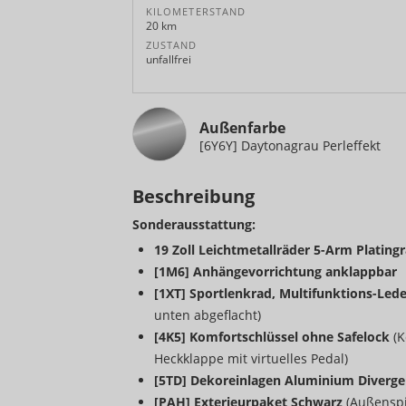
KILOMETERSTAND
20 km
ZUSTAND
unfallfrei
Außenfarbe
[6Y6Y] Daytonagrau Perleffekt
Beschreibung
Sonderausstattung:
19 Zoll Leichtmetallräder 5-Arm Plating
[1M6] Anhängevorrichtung anklappbar
[1XT] Sportlenkrad, Multifunktions-Led
unten abgeflacht)
[4K5] Komfortschlüssel ohne Safelock
(K
Heckklappe mit virtuelles Pedal)
[5TD] Dekoreinlagen Aluminium Diverge
[PAH] Exterieurpaket Schwarz
(Außenspi