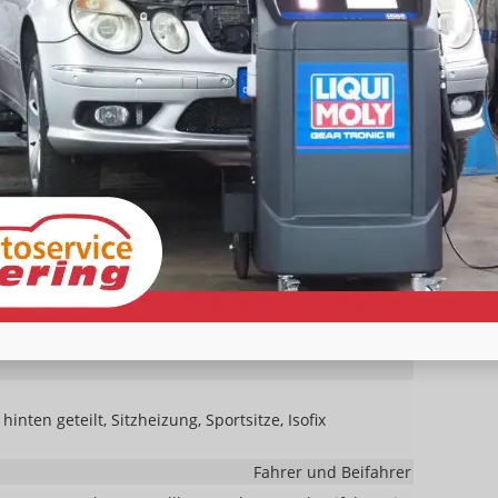
ützen, Innenraumfilter, Laderaumabdeckung, ABS, ASR,
vorhanden
Mittelarmlehne
elektrisch 4-fach
vorhanden
utomatik, Klimaanlage hinten, 3-Zonen-Klimaautomatik
vorhanden
ionen, in Sportausführung, mit Lenkradheizung, mit
hinten geteilt, Sitzheizung, Sportsitze, Isofix
Fahrer und Beifahrer