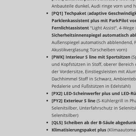
Anbauteile dunkel, Audi ringe vorn und hi
[PQ1] Techpaket
(
adaptive Geschwindig
Parklenkassistent plus mit ParkPilot vo
Fernlichtassistent
"Light Assist", 4-Wege
Sicherheitsinnenspiegel automatisch ab
Außenspiegel automatisch abblendend, P
Akustikverglasung Türscheiben vorn)
[PWK] Interieur S line mit Sportsitzen
(S
und Kopfstützen in Stoff, oberer Bereich
der Vordersitze, Einstiegsleisten mit Al
Dachhimmel Stoff in Schwarz, Ambientebe
Pedalerie und Fußstützen in Edelstahl)
[PX2] LED-Scheinwerfer plus und LED-R
[PY2] Exterieur S line
(S-Kühlergrill in 
Selenitsilber, Unterfahrschutz in Selenit
Selenitsilber)
[QL5] Scheiben ab der B-Säule abgedunk
Klimatisierungspaket plus
(Klimaautomat