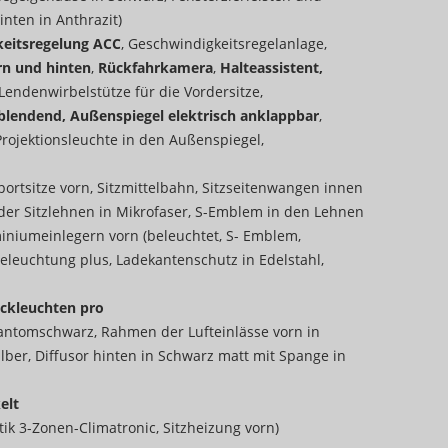
nten in Anthrazit)
keitsregelung ACC
, Geschwindigkeitsregelanlage,
rn und hinten
,
Rückfahrkamera
,
Halteassistent,
 Lendenwirbelstütze für die Vordersitze,
blendend, Außenspiegel elektrisch anklappbar
,
rojektionsleuchte in den Außenspiegel,
portsitze vorn, Sitzmittelbahn, Sitzseitenwangen innen
 der Sitzlehnen in Mikrofaser, S-Emblem in den Lehnen
uminiumeinlegern vorn (beleuchtet, S- Emblem,
leuchtung plus, Ladekantenschutz in Edelstahl,
ückleuchten pro
Phantomschwarz, Rahmen der Lufteinlässe vorn in
silber, Diffusor hinten in Schwarz matt mit Spange in
elt
ik 3-Zonen-Climatronic, Sitzheizung vorn)