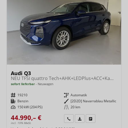
Audi Q3
NEU TFSI quattro Tech+AHK+LEDPlus+ACC+Kamera+Alu18+Volllack
sofort lieferbar
Neuwagen
Fahrzeugnr.
19210
Getriebe
Automatik
Kraftstoff
Benzin
Außenfarbe
[2D2D] Navarrablau Metallic
Leistung
150 kW (204 PS)
Kilometerstand
20 km
44.990,– €
Wir rufen Sie an
Fahrzeugexposé (PDF)
Fahrzeug parken
incl. 19% MwSt.