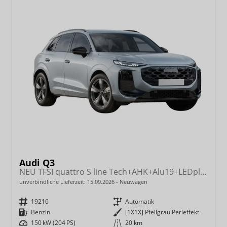
Audi Q3
NEU TFSI quattro S line Tech+AHK+Alu19+LEDplus+KlimaPlus+ExtSchwarz
unverbindliche Lieferzeit:
15.09.2026
Neuwagen
Fahrzeugnr.
19216
Getriebe
Automatik
Kraftstoff
Benzin
Außenfarbe
[1X1X] Pfeilgrau Perleffekt
Leistung
150 kW (204 PS)
Kilometerstand
20 km