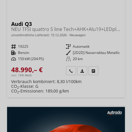
Audi Q3
NEU TFSI quattro S line Tech+AHK+Alu19+LEDplus+KlimaPlus+ExtSchwarz
unverbindliche Lieferzeit:
15.12.2026
Neuwagen
Fahrzeugnr.
19225
Getriebe
Automatik
Kraftstoff
Benzin
Außenfarbe
[2D2D] Navarrablau Metallic
Leistung
150 kW (204 PS)
Kilometerstand
20 km
48.990,– €
Wir rufen Sie an
Fahrzeugexposé (PDF)
Fahrzeug parken
incl. 19% MwSt.
Verbrauch kombiniert:
8,30 l/100km
CO
-Klasse:
G
2
CO
-Emissionen:
189,00 g/km
2