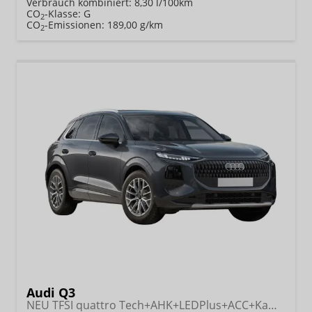
Verbrauch kombiniert:
8,30 l/100km
CO
-Klasse:
G
2
CO
-Emissionen:
189,00 g/km
2
Audi Q3
NEU TFSI quattro Tech+AHK+LEDPlus+ACC+Kamera+Alu18+Volllack