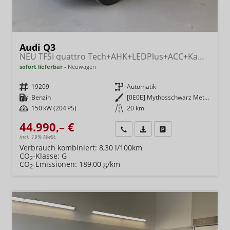
Audi Q3
NEU TFSI quattro Tech+AHK+LEDPlus+ACC+Kamera+Alu18+Volllack
sofort lieferbar
Neuwagen
Fahrzeugnr.
19209
Getriebe
Automatik
Kraftstoff
Benzin
Außenfarbe
[0E0E] Mythosschwarz Metallic
Leistung
150 kW (204 PS)
Kilometerstand
20 km
44.990,– €
Wir rufen Sie an
Fahrzeugexposé (PDF)
Fahrzeug parken
incl. 19% MwSt.
Verbrauch kombiniert:
8,30 l/100km
CO
-Klasse:
G
2
CO
-Emissionen:
189,00 g/km
2