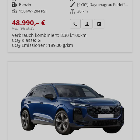
Kraftstoff
Benzin
Außenfarbe
[6Y6Y] Daytonagrau Perleffekt
Leistung
150 kW (204 PS)
Kilometerstand
20 km
48.990,– €
Wir rufen Sie an
Fahrzeugexposé (PDF)
Fahrzeug parken
incl. 19% MwSt.
Verbrauch kombiniert:
8,30 l/100km
CO
-Klasse:
G
2
CO
-Emissionen:
189,00 g/km
2