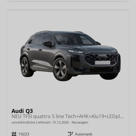
Audi Q3
NEU TFSI quattro S line Tech+AHK+Alu19+LEDplus+KlimaPlus+ExtSchwarz
unverbindliche Lieferzeit:
15.12.2026
Neuwagen
Fahrzeugnr.
19223
Getriebe
Automatik