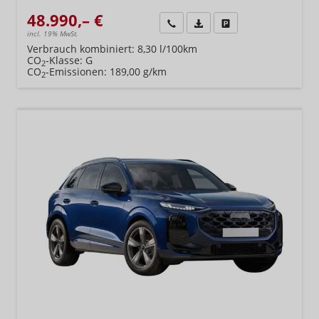
48.990,– €
Wir rufen Sie an
Fahrzeugexposé (PDF)
Fahrzeug parken
incl. 19% MwSt.
Verbrauch kombiniert:
8,30 l/100km
CO
-Klasse:
G
2
CO
-Emissionen:
189,00 g/km
2