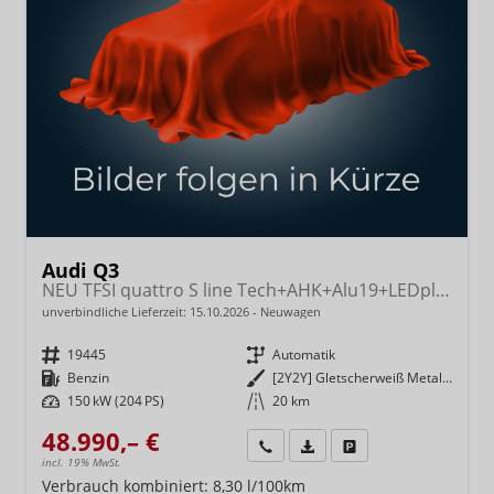
Audi Q3
NEU TFSI quattro S line Tech+AHK+Alu19+LEDplus+KlimaPlus+ExtSchwarz
unverbindliche Lieferzeit:
15.10.2026
Neuwagen
Fahrzeugnr.
19445
Getriebe
Automatik
Kraftstoff
Benzin
Außenfarbe
[2Y2Y] Gletscherweiß Metallic
Leistung
150 kW (204 PS)
Kilometerstand
20 km
48.990,– €
Wir rufen Sie an
Fahrzeugexposé (PDF)
Fahrzeug parken
incl. 19% MwSt.
Verbrauch kombiniert:
8,30 l/100km