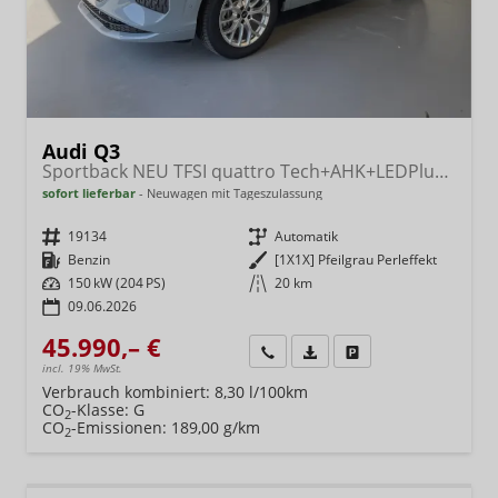
Audi Q3
Sportback NEU TFSI quattro Tech+AHK+LEDPlus+ACC+Kamera+Alu18+Volllack
sofort lieferbar
Neuwagen mit Tageszulassung
Fahrzeugnr.
19134
Getriebe
Automatik
Kraftstoff
Benzin
Außenfarbe
[1X1X] Pfeilgrau Perleffekt
Leistung
150 kW (204 PS)
Kilometerstand
20 km
09.06.2026
45.990,– €
Wir rufen Sie an
Fahrzeugexposé (PDF)
Fahrzeug parken
incl. 19% MwSt.
Verbrauch kombiniert:
8,30 l/100km
CO
-Klasse:
G
2
CO
-Emissionen:
189,00 g/km
2