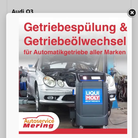
Audi Q3
NEU TFSI quattro S line Tech+AHK+Alu19+LEDplus+KlimaPlus+ExtSchwarz
unverbindliche Lieferzeit:
15.09.2026
Neuwagen
Fahrzeugnr.
19219
Getriebe
Automatik
Kraftstoff
Benzin
Außenfarbe
[2D2D] Navarrablau Metallic
Leistung
150 kW (204 PS)
Kilometerstand
20 km
48.990,– €
Wir rufen Sie an
Fahrzeugexposé (PDF)
Fahrzeug parken
incl. 19% MwSt.
Verbrauch kombiniert:
8,30 l/100km
CO
-Klasse:
G
2
CO
-Emissionen:
189,00 g/km
2