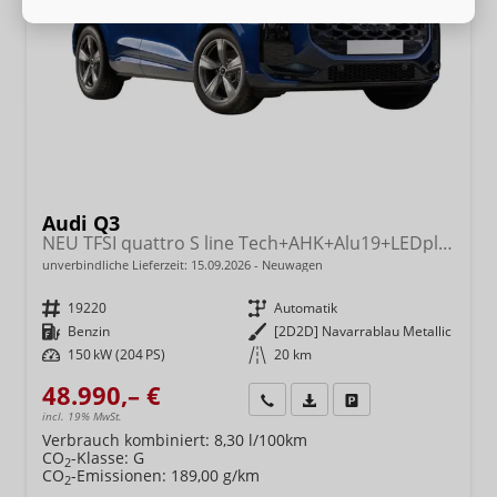
Audi Q3
NEU TFSI quattro S line Tech+AHK+Alu19+LEDplus+KlimaPlus+ExtSchwarz
unverbindliche Lieferzeit:
15.09.2026
Neuwagen
Fahrzeugnr.
19220
Getriebe
Automatik
Kraftstoff
Benzin
Außenfarbe
[2D2D] Navarrablau Metallic
Leistung
150 kW (204 PS)
Kilometerstand
20 km
48.990,– €
Wir rufen Sie an
Fahrzeugexposé (PDF)
Fahrzeug parken
incl. 19% MwSt.
Verbrauch kombiniert:
8,30 l/100km
CO
-Klasse:
G
2
CO
-Emissionen:
189,00 g/km
2