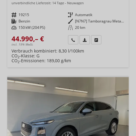
unverbindliche Lieferzeit:
14 Tage
Neuwagen
Fahrzeugnr.
19215
Getriebe
Automatik
Kraftstoff
Benzin
Außenfarbe
[N7N7] Tamboragrau Metallic
Leistung
150 kW (204 PS)
Kilometerstand
20 km
44.990,– €
Wir rufen Sie an
Fahrzeugexposé (PDF)
Fahrzeug parken
incl. 19% MwSt.
Verbrauch kombiniert:
8,30 l/100km
CO
-Klasse:
G
2
CO
-Emissionen:
189,00 g/km
2