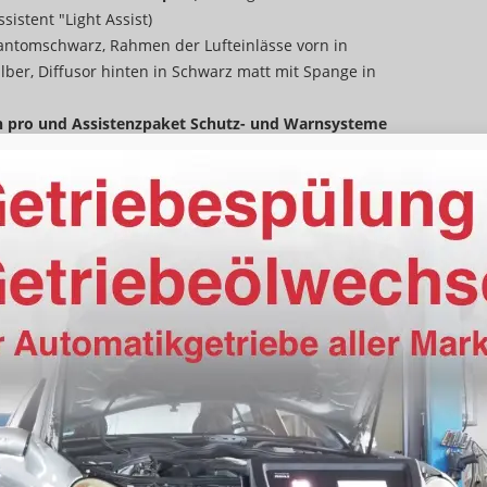
sistent "Light Assist)
Phantomschwarz, Rahmen der Lufteinlässe vorn in
silber, Diffusor hinten in Schwarz matt mit Spange in
n pro und Assistenzpaket Schutz- und Warnsysteme
fallassistent inkl. assistierten Spurwechsel,
g, Querverkehrassistent vorn, Ausweichassistent und
, proaktiver Insassenschutz Front - Seite und Heck)
elt
ik 3-Zonen-Climatronic, Sitzheizung vorn)
heizbar, Lichtsensor
, Coming/Leaving Home Funktion,
ahrlicht, Dachhimmel Stoff, Mittelarmlehne vorn,
rbag vorn mit Kopfairbag, Beifahrerairbag-
cksitzlehne ist im Verhältnis 40:20:40 teilbar und
enverstellbar
,
Audi Application Store und
nect),
Audi connect Notruf & Service mit Audi