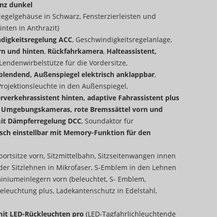
nz dunkel
egelgehäuse in Schwarz, Fensterzierleisten und
nten in Anthrazit)
digkeitsregelung ACC
, Geschwindigkeitsregelanlage,
rn und hinten
,
Rückfahrkamera
,
Halteassistent,
 Lendenwirbelstütze für die Vordersitze,
blendend, Außenspiegel elektrisch anklappbar
,
rojektionsleuchte in den Außenspiegel,
rverkehrassistent hinten, adaptive Fahrassistent plus
en, Umgebungskameras, rote Bremssättel vorn und
 mit Dämpferregelung DCC
, Soundaktor für
isch einstellbar mit Memory-Funktion für den
portsitze vorn, Sitzmittelbahn, Sitzseitenwangen innen
 der Sitzlehnen in Mikrofaser, S-Emblem in den Lehnen
uminiumeinlegern vorn (beleuchtet, S- Emblem,
leuchtung plus, Ladekantenschutz in Edelstahl,
 mit LED-Rückleuchten pro
(LED-Tagfahrlichleuchtende