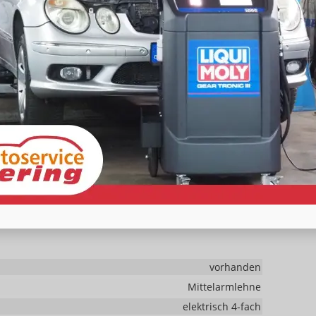
e & Control,
Audi virtual Cockpit plus
(11,9 Zoll
nce plus, Audi connect Navigation & Infotainment,
l. Centerspeaker und Subwoofer),
Digitaler
ionssystem plus mit MMI touch
(Touchscreen),
Audi
chassistent, Abbiegeassistent
,
Einparkhilfe plus mit
n), Servolenkung,
Heckklappe elektrisch
,
hrersitz,
Front Assist inkl. City-Notbremsfunktion,
ng, Reifendruckkontrolle
, Scheibenbremsen vorn und
teassistent mit Notfallassistent,
onablage mit induktionsladen für Smartphones
nung
, Wegfahrsperre,
Fensterheber elektrisch, Start-
ützen, Innenraumfilter, Laderaumabdeckung, ABS, ASR,
vorhanden
Mittelarmlehne
elektrisch 4-fach