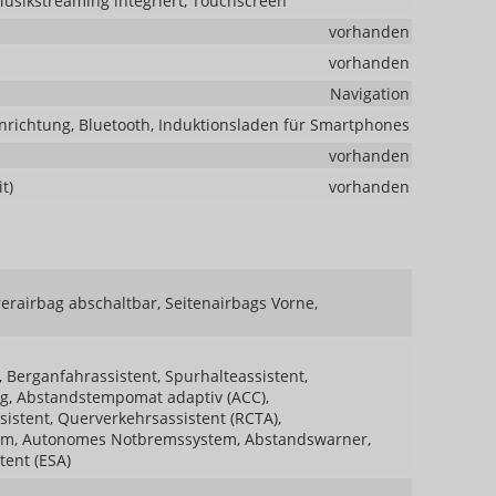
Musikstreaming integriert, Touchscreen
vorhanden
vorhanden
Navigation
nrichtung, Bluetooth, Induktionsladen für Smartphones
vorhanden
t)
vorhanden
rerairbag abschaltbar, Seitenairbags Vorne,
 Berganfahrassistent, Spurhalteassistent,
g, Abstandstempomat adaptiv (ACC),
istent, Querverkehrsassistent (RCTA),
tem, Autonomes Notbremssystem, Abstandswarner,
tent (ESA)