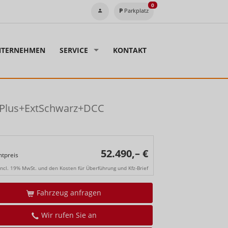
0
Parkplatz
TERNEHMEN
SERVICE
KONTAKT
maPlus+ExtSchwarz+DCC
52.490,– €
tpreis
incl. 19% MwSt. und den Kosten für Überführung und Kfz-Brief
Fahrzeug anfragen
Wir rufen Sie an