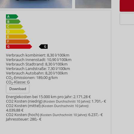
Verbrauch kombiniert:
8,30 l/100km
Verbrauch Innenstadt:
10,90 l/100km
Verbrauch Stadtrand:
8,30 l/100km
Verbrauch Landstraße:
7,30 l/100km
Verbrauch Autobahn:
8,20 l/100km
CO
-Emissionen:
189,00 g/km
2
CO
-Klasse:
G
2
Download
Energiekosten bei 15.000 km pro Jahr:
2.171,28 €
CO2 Kosten (niedrig)
:
1.701,- €
(Kosten Durchschnitt 10 Jahre)
CO2 Kosten (mittel)
:
(Kosten Durchschnitt 10 Jahre)
4.039,88 €
CO2 Kosten (hoch)
:
6.237,- €
(Kosten Durchschnitt 10 Jahre)
Jahressteuer:
280,- €