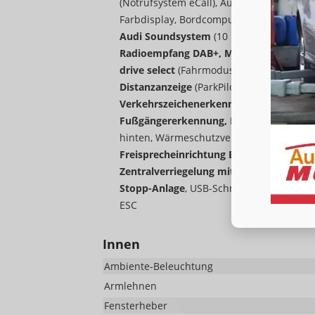
(Notrufsystem eCall), Audi connect Remot
Farbdisplay, Bordcomputer),
MMI experie
Audi Soundsystem
(10 Lautsprecher ink
Radioempfang DAB+, MMI Radio-Navigat
drive select
(Fahrmodusauswahl),
Auswei
Distanzanzeige
(ParkPilot vorn und hinte
Verkehrszeichenerkennung
, Isofix Beifa
Fußgängererkennung, Radfahrererkennu
hinten, Wärmeschutzverglasung,
Spurhal
Freisprecheinrichtung Bluetooth, Telef
Zentralverriegelung mit Funkfernbedie
Stopp-Anlage
, USB-Schnittstelle, Kopfst
ESC
Innen
Ambiente-Beleuchtung
Armlehnen
Fensterheber