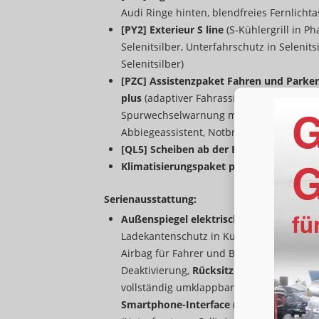
Audi Ringe hinten, blendfreies Fernlichtas
[PY2] Exterieur S line
(S-Kühlergrill in 
Selenitsilber, Unterfahrschutz in Selenit
Selenitsilber)
[PZC] Assistenzpaket Fahren und Parke
plus
(adaptiver Fahrassistent plus mit Not
Spurwechselwarnung mit Ausstiegswarnun
Abbiegeassistent, Notbremsassistent vorn
[QL5] Scheiben ab der B-Säule abgedunk
Klimatisierungspaket plus
(Klimaautomat
Serienausstattung:
Außenspiegel elektrisch einstell- und be
Ladekantenschutz in Kunststoff, LED-Tagf
Airbag für Fahrer und Beifahrer, Seitenai
Deaktivierung,
Rücksitzbank plus
(die Rü
vollständig umklappbar),
Vordersitze höh
Smartphone-Interface
(wireless App-Con