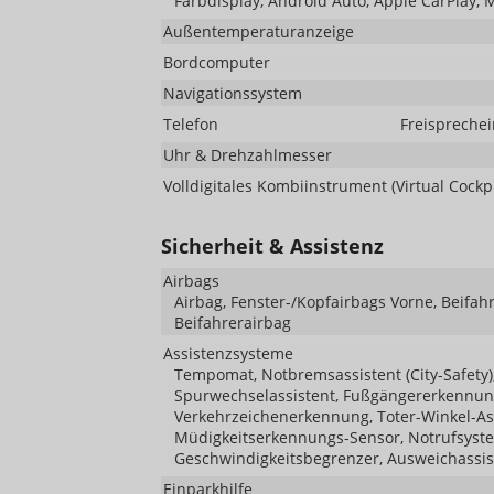
Farbdisplay, Android Auto, Apple CarPlay, 
Außentemperaturanzeige
Bordcomputer
Navigationssystem
Telefon
Freisprechei
Uhr & Drehzahlmesser
Volldigitales Kombiinstrument (Virtual Cockpi
Sicherheit & Assistenz
Airbags
Airbag, Fenster-/Kopfairbags Vorne, Beifah
Beifahrerairbag
Assistenzsysteme
Tempomat, Notbremsassistent (City-Safety),
Spurwechselassistent, Fußgängererkennun
Verkehrzeichenerkennung, Toter-Winkel-Ass
Müdigkeitserkennungs-Sensor, Notrufsys
Geschwindigkeitsbegrenzer, Ausweichassis
Einparkhilfe