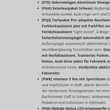
[5TD] Dekoreinlagen Aluminium Diverge
[PAH] Exterieurpaket Schwarz
(Außenspi
Anbauteile dunkel, Audi ringe vorn und hi
[PQ3] Techpaket Pro
(
adaptive Geschwin
Parklenkassistent plus mit ParkPilot vo
Fernlichtassistent
"Light Assist", 4-Wege
Sicherheitsinnenspiegel automatisch ab
Außenspiegel automatisch abblendend, P
Akustikverglasung Türscheiben vorn,
Que
mit Notfallassistent, Trainiertes Park
hinten, Audi drive select für Fahrwerk
Antriebssound innen,
Vordersitze elektr
Fahrersitz
)
[PWK] Interieur S line mit Sportsitzen
(S
und Kopfstützen in Stoff, oberer Bereich
der Vordersitze, Einstiegsleisten mit Al
Dachhimmel Stoff in Schwarz, Ambientebe
Pedalerie und Fußstützen in Edelstahl)
[PX6] Digitale Matrix LED-Scheinwerfer