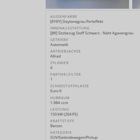
AUSSENFARBE
[6Y6Y] Daytonagrau Perleffekt
INNENAUSSTATTUNG
[JW] Sitzbezug Stoff Schwarz - Naht Agavengrau
GETRIEBE
Automatik
ANTRIEBSACHSE
Allrad
ZYLINDER
4
PARTIKELFILTER
1
SCHADSTOFFKLASSE
Euro 6
HUBRAUM
1.984 ccm
LEISTUNG
150 kW (204 PS)
KRAFTSTOFF
Benzin
KATEGORIE
SUV/Geländewagen/Pickup