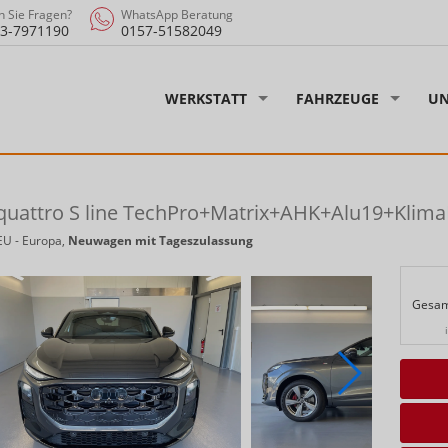
 Sie Fragen?
WhatsApp Beratung
3-7971190
0157-51582049
WERKSTATT
FAHRZEUGE
UN
 quattro S line TechPro+Matrix+AHK+Alu19+Kli
EU - Europa,
Neuwagen mit Tageszulassung
Gesam