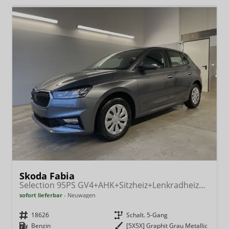
Skoda Fabia
Selection 95PS GV4+AHK+Sitzheiz+Lenkradheiz+Climatronic+Tempomat+PDC
sofort lieferbar
Neuwagen
Fahrzeugnr.
18626
Getriebe
Schalt. 5-Gang
Kraftstoff
Benzin
Außenfarbe
[5X5X] Graphit Grau Metallic