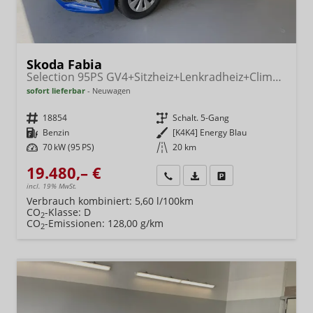
Skoda Fabia
Selection 95PS GV4+Sitzheiz+Lenkradheiz+Climatronic+Sunset+AppConnect+PDC
sofort lieferbar
Neuwagen
Fahrzeugnr.
18854
Getriebe
Schalt. 5-Gang
Kraftstoff
Benzin
Außenfarbe
[K4K4] Energy Blau
Leistung
70 kW (95 PS)
Kilometerstand
20 km
19.480,– €
Wir rufen Sie an
Fahrzeugexposé (PDF)
Fahrzeug parken
incl. 19% MwSt.
Verbrauch kombiniert:
5,60 l/100km
CO
-Klasse:
D
2
CO
-Emissionen:
128,00 g/km
2