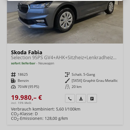
Skoda Fabia
Selection 95PS GV4+AHK+Sitzheiz+Lenkradheiz+Climatronic+Tempomat+PDC
sofort lieferbar
Neuwagen
Fahrzeugnr.
18625
Getriebe
Schalt. 5-Gang
Kraftstoff
Benzin
Außenfarbe
[5X5X] Graphit Grau Metallic
Leistung
70 kW (95 PS)
Kilometerstand
20 km
19.980,– €
Wir rufen Sie an
Fahrzeugexposé (PDF)
Fahrzeug parken
incl. 19% MwSt.
Verbrauch kombiniert:
5,60 l/100km
CO
-Klasse:
D
2
CO
-Emissionen:
128,00 g/km
2