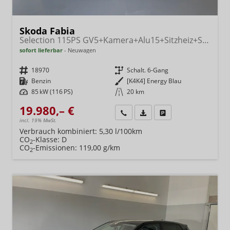
Skoda Fabia
Selection 115PS GV5+Kamera+Alu15+Sitzheiz+Sunset+Regensensor+AppConnect+LED
sofort lieferbar
Neuwagen
Fahrzeugnr.
18970
Getriebe
Schalt. 6-Gang
Kraftstoff
Benzin
Außenfarbe
[K4K4] Energy Blau
Leistung
85 kW (116 PS)
Kilometerstand
20 km
19.980,– €
Wir rufen Sie an
Fahrzeugexposé (PDF)
Fahrzeug parken
incl. 19% MwSt.
Verbrauch kombiniert:
5,30 l/100km
CO
-Klasse:
D
2
CO
-Emissionen:
119,00 g/km
2