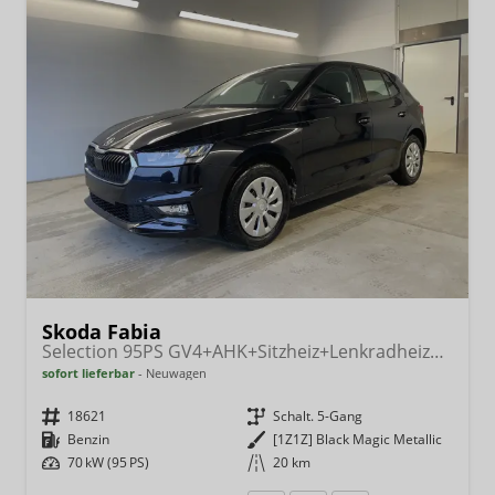
Skoda Fabia
Selection 95PS GV4+AHK+Sitzheiz+Lenkradheiz+Climatronic+Tempomat+PDC
sofort lieferbar
Neuwagen
Fahrzeugnr.
18621
Getriebe
Schalt. 5-Gang
Kraftstoff
Benzin
Außenfarbe
[1Z1Z] Black Magic Metallic
Leistung
70 kW (95 PS)
Kilometerstand
20 km