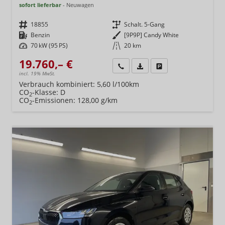
sofort lieferbar
Neuwagen
Fahrzeugnr.
18855
Getriebe
Schalt. 5-Gang
Kraftstoff
Benzin
Außenfarbe
[9P9P] Candy White
Leistung
70 kW (95 PS)
Kilometerstand
20 km
19.760,– €
Wir rufen Sie an
Fahrzeugexposé (PDF)
Fahrzeug parken
incl. 19% MwSt.
Verbrauch kombiniert:
5,60 l/100km
CO
-Klasse:
D
2
CO
-Emissionen:
128,00 g/km
2