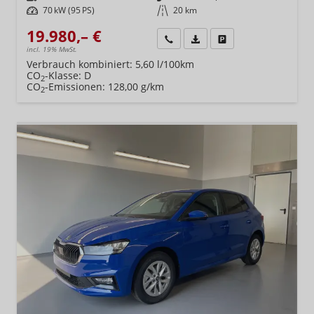
Leistung
70 kW (95 PS)
Kilometerstand
20 km
19.980,– €
Wir rufen Sie an
Fahrzeugexposé (PDF)
Fahrzeug parken
incl. 19% MwSt.
Verbrauch kombiniert:
5,60 l/100km
CO
-Klasse:
D
2
CO
-Emissionen:
128,00 g/km
2