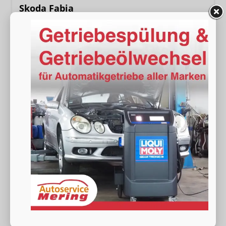
Skoda Fabia
Selection 95PS GV4+AHK+Sitzheiz+Lenkradheiz+Climatronic+Tempomat+PDC
sofort lieferbar
Neuwagen
Fahrzeugnr.
18623
Getriebe
Schalt. 5-Gang
Kraftstoff
Benzin
Außenfarbe
[8X8X] Race Blue Metallic
Leistung
70 kW (95 PS)
Kilometerstand
20 km
19.980,– €
Wir rufen Sie an
Fahrzeugexposé (PDF)
Fahrzeug parken
incl. 19% MwSt.
Verbrauch kombiniert:
5,60 l/100km
CO
-Klasse:
D
2
CO
-Emissionen:
128,00 g/km
2