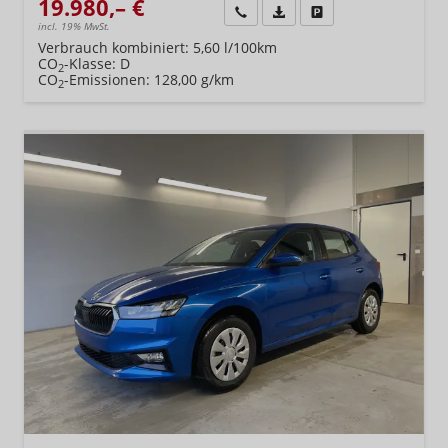
19.980,– €
Wir rufen Sie an
Fahrzeugexposé (PDF)
Fahrzeug parken
incl. 19% MwSt.
Verbrauch kombiniert:
5,60 l/100km
CO
-Klasse:
D
2
CO
-Emissionen:
128,00 g/km
2