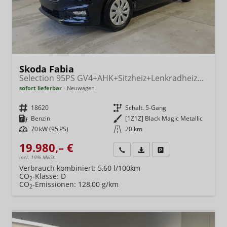
Skoda Fabia
Selection 95PS GV4+AHK+Sitzheiz+Lenkradheiz+Climatronic+Tempomat+PDC
sofort lieferbar
Neuwagen
Fahrzeugnr.
18620
Getriebe
Schalt. 5-Gang
Kraftstoff
Benzin
Außenfarbe
[1Z1Z] Black Magic Metallic
Leistung
70 kW (95 PS)
Kilometerstand
20 km
19.980,– €
Wir rufen Sie an
Fahrzeugexposé (PDF)
Fahrzeug parken
incl. 19% MwSt.
Verbrauch kombiniert:
5,60 l/100km
CO
-Klasse:
D
2
CO
-Emissionen:
128,00 g/km
2