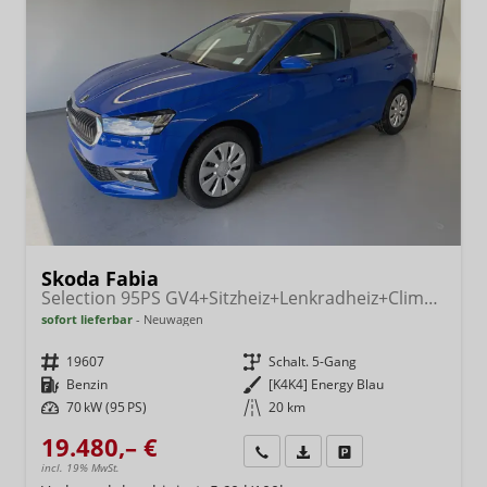
Skoda Fabia
Selection 95PS GV4+Sitzheiz+Lenkradheiz+Climatronic+Sunset+AppConnect+PDC
sofort lieferbar
Neuwagen
Fahrzeugnr.
19607
Getriebe
Schalt. 5-Gang
Kraftstoff
Benzin
Außenfarbe
[K4K4] Energy Blau
Leistung
70 kW (95 PS)
Kilometerstand
20 km
19.480,– €
Wir rufen Sie an
Fahrzeugexposé (PDF)
Fahrzeug parken
incl. 19% MwSt.