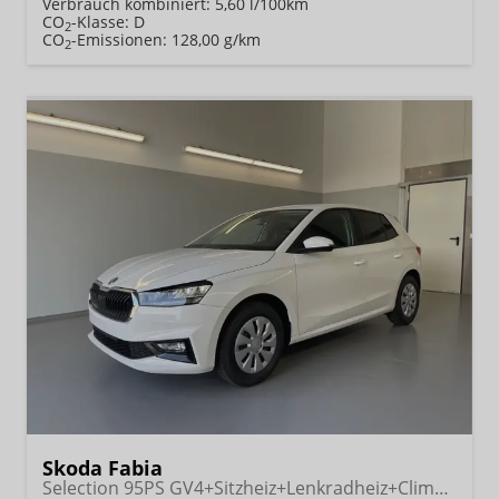
Verbrauch kombiniert:
5,60 l/100km
CO
-Klasse:
D
2
CO
-Emissionen:
128,00 g/km
2
Skoda Fabia
Selection 95PS GV4+Sitzheiz+Lenkradheiz+Climatronic+Sunset+AppConnect+PDC