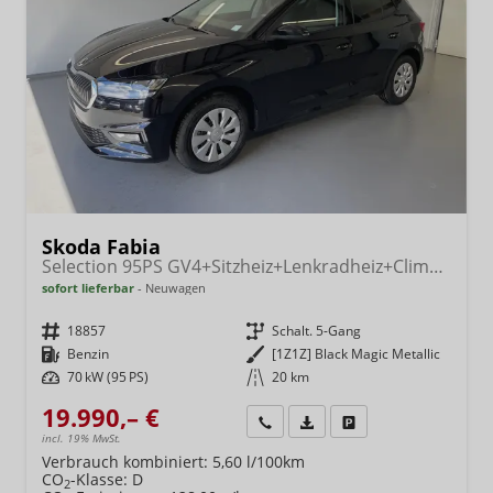
Skoda Fabia
Selection 95PS GV4+Sitzheiz+Lenkradheiz+Climatronic+Sunset+AppConnect+PDC
sofort lieferbar
Neuwagen
Fahrzeugnr.
18857
Getriebe
Schalt. 5-Gang
Kraftstoff
Benzin
Außenfarbe
[1Z1Z] Black Magic Metallic
Leistung
70 kW (95 PS)
Kilometerstand
20 km
19.990,– €
Wir rufen Sie an
Fahrzeugexposé (PDF)
Fahrzeug parken
incl. 19% MwSt.
Verbrauch kombiniert:
5,60 l/100km
CO
-Klasse:
D
2