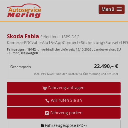
Menü
Skoda Fabia
Selection 115PS DSG
Kamera+PDCvohi+Alu15+AppConnect+Sitzheizung+Sunset+LED
Fahrzeugnr.
:
19442
, unverbindliche Lieferzeit:
15.10.2026
, Landesversion: EU
- Europa,
Neuwagen
22.490,– €
Gesamtpreis
incl. 19% MwSt. und den Kosten für Überführung und Kfz-Brief
Fahrzeug anfragen
Wir rufen Sie an
Fahrzeug parken
Fahrzeugexposé (PDF)