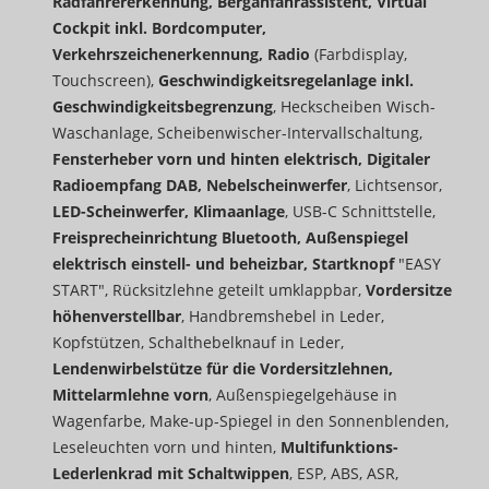
Radfahrererkennung, Berganfahrassistent, Virtual
Cockpit inkl. Bordcomputer,
Verkehrszeichenerkennung, Radio
(Farbdisplay,
Touchscreen),
Geschwindigkeitsregelanlage inkl.
Geschwindigkeitsbegrenzung
, Heckscheiben Wisch-
Waschanlage, Scheibenwischer-Intervallschaltung,
Fensterheber vorn und hinten elektrisch, Digitaler
Radioempfang DAB, Nebelscheinwerfer
, Lichtsensor,
LED-Scheinwerfer, Klimaanlage
, USB-C Schnittstelle,
Freisprecheinrichtung Bluetooth, Außenspiegel
elektrisch einstell- und beheizbar, Startknopf
"EASY
START", Rücksitzlehne geteilt umklappbar,
Vordersitze
höhenverstellbar
, Handbremshebel in Leder,
Kopfstützen, Schalthebelknauf in Leder,
Lendenwirbelstütze für die Vordersitzlehnen,
Mittelarmlehne vorn
, Außenspiegelgehäuse in
Wagenfarbe, Make-up-Spiegel in den Sonnenblenden,
Leseleuchten vorn und hinten,
Multifunktions-
Lederlenkrad mit Schaltwippen
, ESP, ABS, ASR,