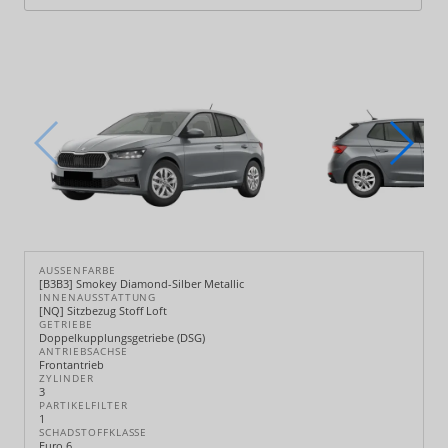
AUSSENFARBE
[B3B3] Smokey Diamond-Silber Metallic
INNENAUSSTATTUNG
[NQ] Sitzbezug Stoff Loft
GETRIEBE
Doppelkupplungsgetriebe (DSG)
ANTRIEBSACHSE
Frontantrieb
ZYLINDER
3
PARTIKELFILTER
1
SCHADSTOFFKLASSE
Euro 6