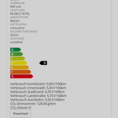
HUBRAUM
999 ccm
LEISTUNG
85 kW (116 PS)
KRAFTSTOFF
Benzin
KATEGORIE
Limousine
KILOMETERSTAND
20 km
ZUSTAND
unfallfrei
Verbrauch kombiniert:
5,60 l/100km
Verbrauch Innenstadt:
5,30 l/100km
Verbrauch Stadtrand:
4,70 l/100km
Verbrauch Landstraße:
5,70 l/100km
Verbrauch Autobahn:
5,50 l/100km
CO
-Emissionen:
128,00 g/km
2
CO
-Klasse:
D
2
Download