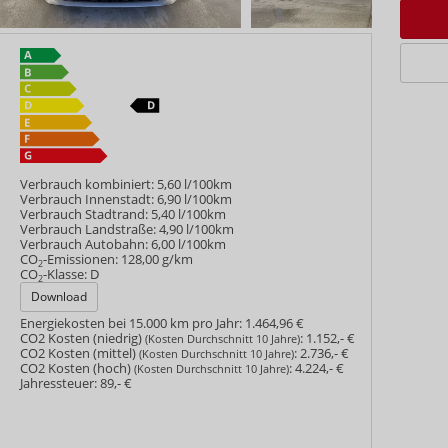
Verbrauch kombiniert:
5,60 l/100km
Verbrauch Innenstadt:
6,90 l/100km
Verbrauch Stadtrand:
5,40 l/100km
Verbrauch Landstraße:
4,90 l/100km
Verbrauch Autobahn:
6,00 l/100km
CO
-Emissionen:
128,00 g/km
2
CO
-Klasse:
D
2
Download
Energiekosten bei 15.000 km pro Jahr:
1.464,96 €
CO2 Kosten (niedrig)
:
1.152,- €
(Kosten Durchschnitt 10 Jahre)
CO2 Kosten (mittel)
:
2.736,- €
(Kosten Durchschnitt 10 Jahre)
CO2 Kosten (hoch)
:
4.224,- €
(Kosten Durchschnitt 10 Jahre)
Jahressteuer:
89,- €