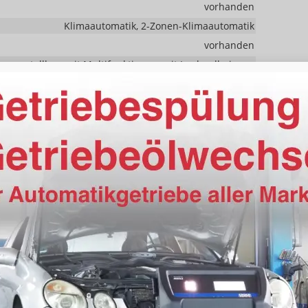
vorhanden
Klimaautomatik, 2-Zonen-Klimaautomatik
vorhanden
henverstellbar, mit Multifunktionen, mit Lenkradheizung
ksitzbank hinten geteilt, Sitzheizung, Isofix Beifahrersitz
Höhenverstellbarer Fahrersitz
Schnittstelle USB, Digitalradio DAB, Farbdisplay,
ng integriert, Touchscreen
vorhanden
vorhanden
Navigation
Freisprecheinrichtung, Bluetooth
vorhanden
t)
vorhanden