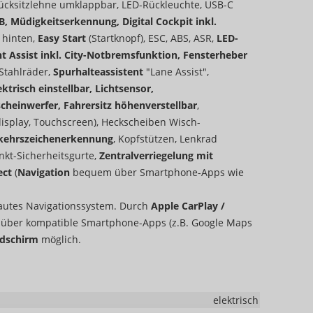
Rücksitzlehne umklappbar, LED-Rückleuchte, USB-C
, Müdigkeitserkennung, Digital Cockpit inkl.
 hinten,
Easy Start
(Startknopf), ESC, ABS, ASR,
LED-
nt Assist inkl. City-Notbremsfunktion, Fensterheber
l Stahlräder,
Spurhalteassistent
"Lane Assist",
ktrisch einstellbar, Lichtsensor,
cheinwerfer, Fahrersitz höhenverstellbar
,
isplay, Touchscreen), Heckscheiben Wisch-
rkehrszeichenerkennung
, Kopfstützen, Lenkrad
nkt-Sicherheitsgurte,
Zentralverriegelung mit
ect
(
Navigation
bequem über Smartphone-Apps wie
bautes Navigationssystem. Durch
Apple CarPlay /
n
über kompatible Smartphone-Apps (z.B. Google Maps
ldschirm
möglich.
elektrisch