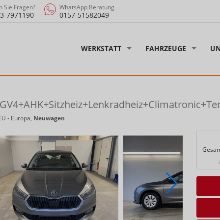
 Sie Fragen?
WhatsApp Beratung
3-7971190
0157-51582049
WERKSTATT
FAHRZEUGE
UN
S GV4+AHK+Sitzheiz+Lenkradheiz+Climatronic+
EU - Europa,
Neuwagen
Gesam