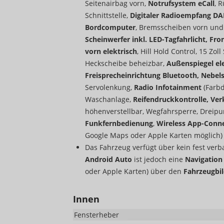
Seitenairbag vorn,
Notrufsystem eCall
, 
Schnittstelle,
Digitaler Radioempfang DAB
Bordcomputer
, Bremsscheiben vorn und
Scheinwerfer inkl. LED-Tagfahrlicht, Fro
vorn elektrisch
, Hill Hold Control, 15 Zol
Heckscheibe beheizbar,
Außenspiegel ele
Freisprecheinrichtung Bluetooth, Nebels
Servolenkung,
Radio Infotainment
(Farbd
Waschanlage,
Reifendruckkontrolle, Ve
höhenverstellbar, Wegfahrsperre, Dreipu
Funkfernbedienung
,
Wireless App-Conn
Google Maps oder Apple Karten möglich)
Das Fahrzeug verfügt über kein fest ver
Android Auto
ist jedoch eine
Navigatio
oder Apple Karten) über den
Fahrzeugbi
Innen
Fensterheber