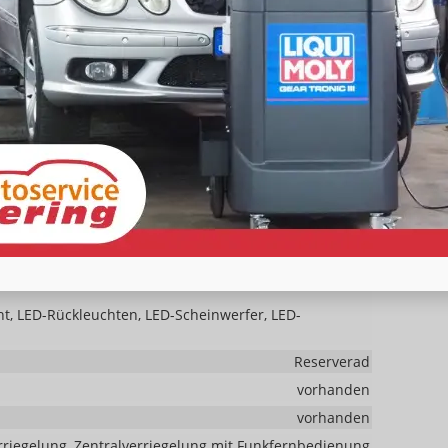
rerairbag abschaltbar, Seitenairbags Vorne,
, Spurhalteassistent, Verkehrzeichenerkennung,
em, Abstandswarner, Geschwindigkeitsbegrenzer
Park Distance Control hinten
vorhanden
Servolenkung
ht, LED-Rückleuchten, LED-Scheinwerfer, LED-
Reserverad
vorhanden
vorhanden
rriegelung, Zentralverriegelung mit Funkfernbedienung