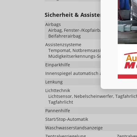
Sicherheit & Assistenz
Airbags
Airbag, Fenster-/Kopfairbags Vorne, Beifah
Beifahrerairbag
Assistenzsysteme
Tempomat, Notbremsassistent (City-Safety)
Müdigkeitserkennungs-Sensor, Notrufsyst
Einparkhilfe
Innenspiegel automatisch abblendend
Lenkung
Lichttechnik
Lichtsensor, Nebelscheinwerfer, Tagfahrlic
Tagfahrlicht
Pannenhilfe
Start/Stop-Automatik
Waschwasserstandsanzeige
Zentralverriegelung
Zentralve