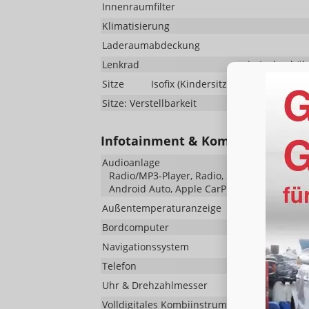
Innenraumfilter
Klimatisierung
Laderaumabdeckung
Lenkrad
in Leder, hö
Sitze
Isofix (Kindersitzbefestigung), Rüc
Sitze: Verstellbarkeit
Infotainment & Kommunikation
Audioanlage
Radio/MP3-Player, Radio, Schnittstelle MP3, 
Android Auto, Apple CarPlay, Musikstreami
Außentemperaturanzeige
Bordcomputer
Navigationssystem
Telefon
Uhr & Drehzahlmesser
Volldigitales Kombiinstrument (Virtual Cockpi