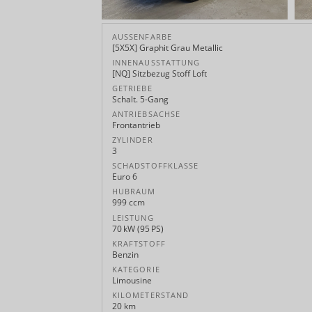
AUSSENFARBE
[5X5X] Graphit Grau Metallic
INNENAUSSTATTUNG
[NQ] Sitzbezug Stoff Loft
GETRIEBE
Schalt. 5-Gang
ANTRIEBSACHSE
Frontantrieb
ZYLINDER
3
SCHADSTOFFKLASSE
Euro 6
HUBRAUM
999 ccm
LEISTUNG
70 kW (95 PS)
KRAFTSTOFF
Benzin
KATEGORIE
Limousine
KILOMETERSTAND
20 km