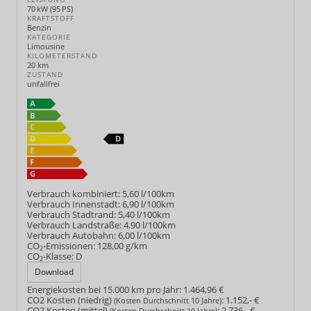
70 kW (95 PS)
KRAFTSTOFF
Benzin
KATEGORIE
Limousine
KILOMETERSTAND
20 km
ZUSTAND
unfallfrei
Verbrauch kombiniert:
5,60 l/100km
Verbrauch Innenstadt:
6,90 l/100km
Verbrauch Stadtrand:
5,40 l/100km
Verbrauch Landstraße:
4,90 l/100km
Verbrauch Autobahn:
6,00 l/100km
CO
-Emissionen:
128,00 g/km
2
CO
-Klasse:
D
2
Download
Energiekosten bei 15.000 km pro Jahr:
1.464,96 €
CO2 Kosten (niedrig)
:
1.152,- €
(Kosten Durchschnitt 10 Jahre)
CO2 Kosten (mittel)
:
2.736,- €
(Kosten Durchschnitt 10 Jahre)