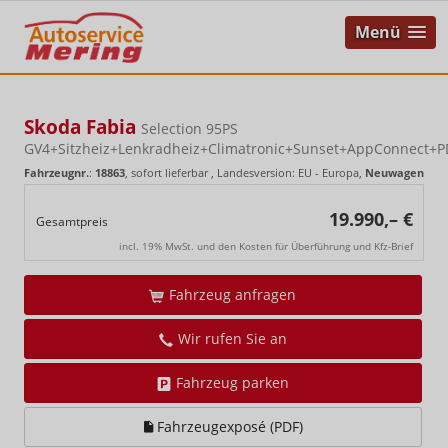
Menü
Skoda Fabia
Selection 95PS
GV4+Sitzheiz+Lenkradheiz+Climatronic+Sunset+AppConnect+
Fahrzeugnr.
:
18863
,
sofort lieferbar
, Landesversion: EU - Europa,
Neuwagen
19.990,– €
Gesamtpreis
incl. 19% MwSt. und den Kosten für Überführung und Kfz-Brief
Fahrzeug anfragen
Wir rufen Sie an
Fahrzeug parken
Fahrzeugexposé (PDF)