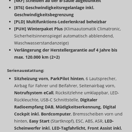
[4KF] Scheiben ab der B-Säule abgedunkelt
[8T6] Geschwindigkeitsregelanlage inkl.
Geschwindigkeitsbegrenzung
[PLD] Multifunktions-Lederlenkrad beheizbar
[PUH] Winterpaket Plus
(Klimaautomatik Climatronic,
Sicherheitsinnenspiegel automatisch abblendend,
Waschwasserstandanzeige)
Verlängerung der Herstellergarantie auf 4 Jahre bis
max. 120.000 km (2+2)
Serienausstattung:
Sitzheizung vorn, ParkPilot hinten
, 6 Lautsprecher,
Airbag für Fahrer und Beifahrer, Seitenairbag vorn,
Notrufsystem eCall
, Rücksitzlehne umklappbar, LED-
Rückleuchte, USB-C Schnittstelle,
Digitaler
Radioempfang DAB, Müdigkeitserkennung, Digital
Cockpit inkl. Bordcomputer
, Bremsscheiben vorn und
hinten,
Easy Start
(Startknopf), ESC, ABS, ASR,
LED-
Scheinwerfer inkl. LED-Tagfahrlicht, Front Assist inkl.