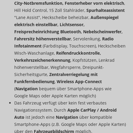
City-Notbremsfunktion, Fensterheber vorn elektrisch
,
Hill Hold Control, 15 Zoll Stahlräder,
Spurhalteassistent
"Lane Assist", Heckscheibe beheizbar,
Außenspiegel
elektrisch einstellbar, Lichtsensor,
Freisprecheinrichtung Bluetooth, Nebelscheinwerfer,
Fahrersitz höhenverstellbar
, Servolenkung,
Radio
Infotainment
(Farbdisplay, Touchscreen), Heckscheiben
Wisch-Waschanlage,
Reifendruckkontrolle,
Verkehrszeichenerkennung
, Kopfstützen, Lenkrad
höhenverstellbar, Wegfahrsperre, Dreipunkt-
Sicherheitsgurte,
Zentralverriegelung mit
Funkfernbedienung
,
Wireless App-Connect
(
Navigation
bequem über Smartphone-Apps wie
Google Maps oder Apple Karten möglich)
Das Fahrzeug verfügt über kein fest verbautes
Navigationssystem. Durch
Apple CarPlay / Android
Auto
ist jedoch eine
Navigation
über kompatible
Smartphone-Apps (z.B. Google Maps oder Apple Karten)
über den
Fahrzeugbildschirm
möglich.