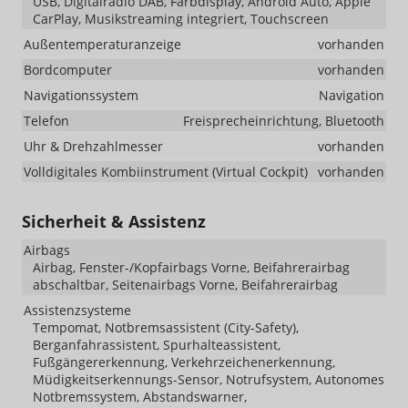
USB, Digitalradio DAB, Farbdisplay, Android Auto, Apple
CarPlay, Musikstreaming integriert, Touchscreen
Außentemperaturanzeige
vorhanden
Bordcomputer
vorhanden
Navigationssystem
Navigation
Telefon
Freisprecheinrichtung, Bluetooth
Uhr & Drehzahlmesser
vorhanden
Volldigitales Kombiinstrument (Virtual Cockpit)
vorhanden
Sicherheit & Assistenz
Airbags
Airbag, Fenster-/Kopfairbags Vorne, Beifahrerairbag
abschaltbar, Seitenairbags Vorne, Beifahrerairbag
Assistenzsysteme
Tempomat, Notbremsassistent (City-Safety),
Berganfahrassistent, Spurhalteassistent,
Fußgängererkennung, Verkehrzeichenerkennung,
Müdigkeitserkennungs-Sensor, Notrufsystem, Autonomes
Notbremssystem, Abstandswarner,