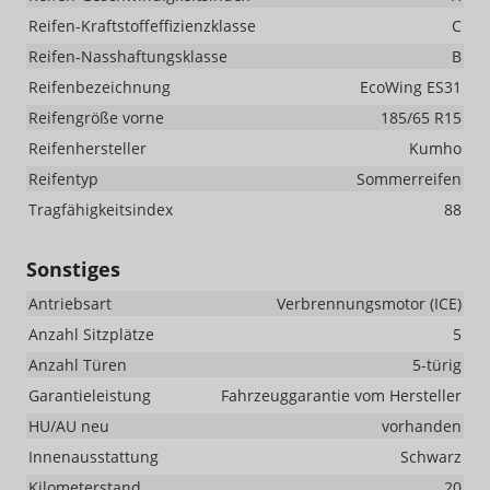
Reifen-Kraftstoffeffizienzklasse
C
Reifen-Nasshaftungsklasse
B
Reifenbezeichnung
EcoWing ES31
Reifengröße vorne
185/65 R15
Reifenhersteller
Kumho
Reifentyp
Sommerreifen
Tragfähigkeitsindex
88
Sonstiges
Antriebsart
Verbrennungsmotor (ICE)
Anzahl Sitzplätze
5
Anzahl Türen
5-türig
Garantieleistung
Fahrzeuggarantie vom Hersteller
HU/AU neu
vorhanden
Innenausstattung
Schwarz
Kilometerstand
20