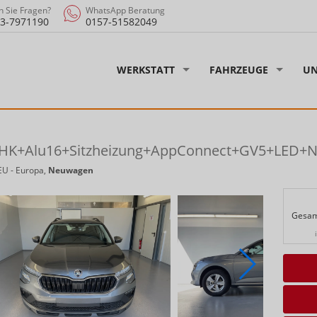
 Sie Fragen?
WhatsApp Beratung
3-7971190
0157-51582049
WERKSTATT
FAHRZEUGE
UN
 AHK+Alu16+Sitzheizung+AppConnect+GV5+LED+N
EU - Europa,
Neuwagen
Gesam