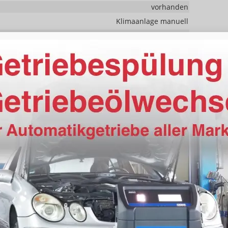
vorhanden
Klimaanlage manuell
vorhanden
in Leder, höhenverstellbar, mit Multifunktionen
Sitzheizung
Höhenverstellbarer Fahrer- und Beifahrersitz
, Farbdisplay, Android Auto, Apple CarPlay, Touchscreen
vorhanden
vorhanden
Navigation
Freisprecheinrichtung, Bluetooth
vorhanden
t)
vorhanden