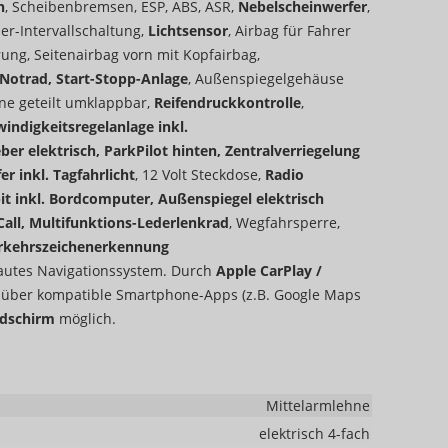
n
, Scheibenbremsen, ESP, ABS, ASR,
Nebelscheinwerfer
,
er-Intervallschaltung,
Lichtsensor
, Airbag für Fahrer
rung, Seitenairbag vorn mit Kopfairbag,
 Notrad, Start-Stopp-Anlage
, Außenspiegelgehäuse
hne geteilt umklappbar,
Reifendruckkontrolle
,
indigkeitsregelanlage inkl.
r elektrisch, ParkPilot hinten, Zentralverriegelung
 inkl. Tagfahrlicht
, 12 Volt Steckdose,
Radio
it inkl. Bordcomputer, Außenspiegel elektrisch
Call, Multifunktions-Lederlenkrad
, Wegfahrsperre,
rkehrszeichenerkennung
bautes Navigationssystem. Durch
Apple CarPlay /
n
über kompatible Smartphone-Apps (z.B. Google Maps
ldschirm
möglich.
Mittelarmlehne
elektrisch 4-fach