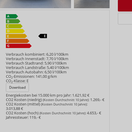
Verbrauch kombiniert:
6,20 l/100km
Verbrauch Innenstadt:
7,70 l/100km
Verbrauch Stadtrand:
5,90 l/100km
Verbrauch Landstraße:
5,40 l/100km
Verbrauch Autobahn:
6,50 l/100km
CO
-Emissionen:
141,00 g/km
2
CO
-Klasse:
E
2
Download
Energiekosten bei 15.000 km pro Jahr:
1.621,92 €
CO2 Kosten (niedrig)
:
1.269,- €
(Kosten Durchschnitt 10 Jahre)
CO2 Kosten (mittel)
:
(Kosten Durchschnitt 10 Jahre)
3.013,88 €
CO2 Kosten (hoch)
:
4.653,- €
(Kosten Durchschnitt 10 Jahre)
Jahressteuer:
119,- €