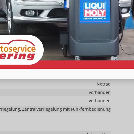
rerairbag abschaltbar, Seitenairbags Vorne,
 Berganfahrassistent, Spurhalteassistent,
nung, Müdigkeitserkennungs-Sensor, Notrufsystem,
er, Geschwindigkeitsbegrenzer
Park Distance Control hinten
Servolenkung
sor, Nebelscheinwerfer, Tagfahrlicht, LED-Scheinwerfer
Notrad
vorhanden
vorhanden
rriegelung, Zentralverriegelung mit Funkfernbedienung