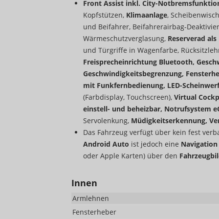
Front Assist inkl. City-Notbremsfunktio
Kopfstützen,
Klimaanlage
, Scheibenwisch
und Beifahrer, Beifahrerairbag-Deaktivie
Wärmeschutzverglasung,
Reserverad als
und Türgriffe in Wagenfarbe, Rücksitzle
Freisprecheinrichtung Bluetooth, Geschw
Geschwindigkeitsbegrenzung, Fensterhebe
mit Funkfernbedienung, LED-Scheinwerfer
(Farbdisplay, Touchscreen),
Virtual Cockp
einstell- und beheizbar, Notrufsystem e
Servolenkung,
Müdigkeitserkennung, Ve
Das Fahrzeug verfügt über kein fest ver
Android Auto
ist jedoch eine
Navigatio
oder Apple Karten) über den
Fahrzeugbi
Innen
Armlehnen
Fensterheber