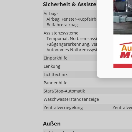
Sicherheit & Assistenz
Airbags
Airbag, Fenster-/Kopfairbags Vorne, Beifah
Beifahrerairbag
Assistenzsysteme
Tempomat, Notbremsassistent (City-Safety),
Fußgängererkennung, Verkehrzeichenerken
Autonomes Notbremssystem, Abstandswarn
Einparkhilfe
Lenkung
Lichttechnik
Lichtsen
Pannenhilfe
Start/Stop-Automatik
Waschwasserstandsanzeige
Zentralverriegelung
Zentralve
Außen