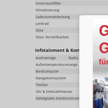
Innenraumfilter
Klimatisierung
Laderaumabdeckung
Lenkrad
Sitze
Sitze: Verstellbarkeit
Infotainment & Kommunikation
Audioanlage
Radio, Schnittstelle USB
Außentemperaturanzeige
Bordcomputer
Navigationssystem
Telefon
Uhr & Drehzahlmesser
Volldigitales Kombiinstrument (Virtual Cockpi