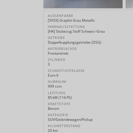
AUSSENFARBE
[5X5X] Graphit Grau Metallic
INNENAUSSTATTUNG
[HK] Sitzbezug Stoff Schwarz-Grau
GETRIEBE
Doppelkupplungsgetriebe (DSG)
ANTRIEBSACHSE
Frontantrieb
ZYLINDER
3
SCHADSTOFFKLASSE
Euro 6
HUBRAUM
999 ccm
LEISTUNG
85 kW (116 PS)
KRAFTSTOFF
Benzin
KATEGORIE
SUV/Geländewagen/Pickup
KILOMETERSTAND
20 km