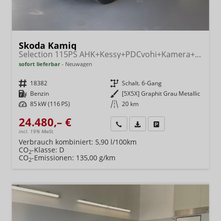
Skoda Kamiq
Selection 115PS AHK+Kessy+PDCvohi+Kamera+Climatronic+AppConnect+Sitzheizung
sofort lieferbar
Neuwagen
Fahrzeugnr.
18382
Getriebe
Schalt. 6-Gang
Kraftstoff
Benzin
Außenfarbe
[5X5X] Graphit Grau Metallic
Leistung
85 kW (116 PS)
Kilometerstand
20 km
24.480,– €
Wir rufen Sie an
Fahrzeugexposé (PDF)
Fahrzeug parken
incl. 19% MwSt.
Verbrauch kombiniert:
5,90 l/100km
CO
-Klasse:
D
2
CO
-Emissionen:
135,00 g/km
2