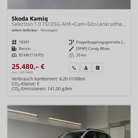
Skoda Kamiq
Selection 1.0 TSI DSG AHK+Cam+Sitz-Lenkradheiz+Sunset+Kessy+AppConnect+Alu16
sofort lieferbar
Neuwagen
Fahrzeugnr.
18391
Getriebe
Doppelkupplungsgetriebe (DSG)
Kraftstoff
Benzin
Außenfarbe
[9P9P] Candy White
Leistung
85 kW (116 PS)
Kilometerstand
20 km
25.480,– €
Wir rufen Sie an
Fahrzeugexposé (PDF)
Fahrzeug parken
incl. 19% MwSt.
Verbrauch kombiniert:
6,20 l/100km
CO
-Klasse:
E
2
CO
-Emissionen:
141,00 g/km
2