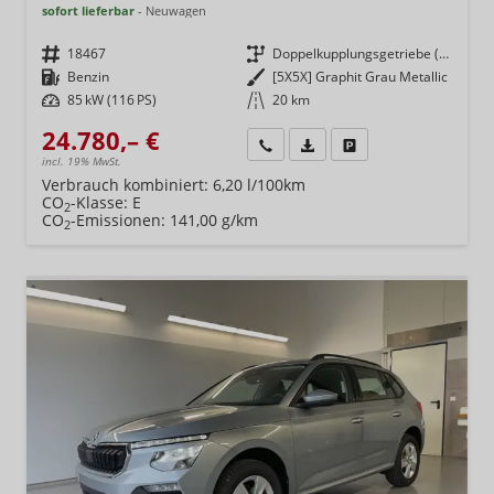
sofort lieferbar
Neuwagen
Fahrzeugnr.
18467
Getriebe
Doppelkupplungsgetriebe (DSG)
Kraftstoff
Benzin
Außenfarbe
[5X5X] Graphit Grau Metallic
Leistung
85 kW (116 PS)
Kilometerstand
20 km
24.780,– €
Wir rufen Sie an
Fahrzeugexposé (PDF)
Fahrzeug parken
incl. 19% MwSt.
Verbrauch kombiniert:
6,20 l/100km
CO
-Klasse:
E
2
CO
-Emissionen:
141,00 g/km
2