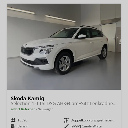
Skoda Kamiq
Selection 1.0 TSI DSG AHK+Cam+Sitz-Lenkradheiz+Sunset+Kessy+AppConnect+Alu16
sofort lieferbar
Neuwagen
Fahrzeugnr.
18390
Getriebe
Doppelkupplungsgetriebe (DSG)
Kraftstoff
Benzin
Außenfarbe
[9P9P] Candy White