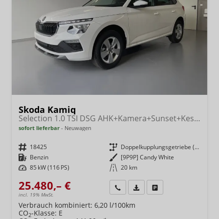
Skoda Kamiq
Selection 1.0 TSI DSG AHK+Kamera+Sunset+Kessy+AppConnect+Sitzheiz+Alu16+GV5
sofort lieferbar
Neuwagen
Fahrzeugnr.
18425
Getriebe
Doppelkupplungsgetriebe (DSG)
Kraftstoff
Benzin
Außenfarbe
[9P9P] Candy White
Leistung
85 kW (116 PS)
Kilometerstand
20 km
25.480,– €
Wir rufen Sie an
Fahrzeugexposé (PDF)
Fahrzeug parken
incl. 19% MwSt.
Verbrauch kombiniert:
6,20 l/100km
CO
-Klasse:
E
2