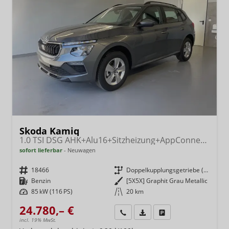
Skoda Kamiq
1.0 TSI DSG AHK+Alu16+Sitzheizung+AppConnect+GV5+LED+Nebel+Klima
sofort lieferbar
Neuwagen
Fahrzeugnr.
18466
Getriebe
Doppelkupplungsgetriebe (DSG)
Kraftstoff
Benzin
Außenfarbe
[5X5X] Graphit Grau Metallic
Leistung
85 kW (116 PS)
Kilometerstand
20 km
24.780,– €
Wir rufen Sie an
Fahrzeugexposé (PDF)
Fahrzeug parken
incl. 19% MwSt.