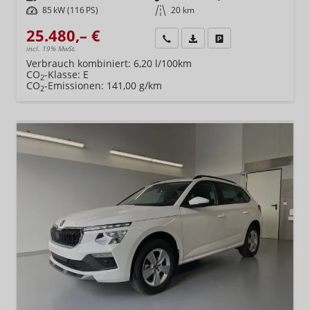
Leistung
85 kW (116 PS)
Kilometerstand
20 km
25.480,– €
Wir rufen Sie an
Fahrzeugexposé (PDF)
Fahrzeug parken
incl. 19% MwSt.
Verbrauch kombiniert:
6,20 l/100km
CO
-Klasse:
E
2
CO
-Emissionen:
141,00 g/km
2