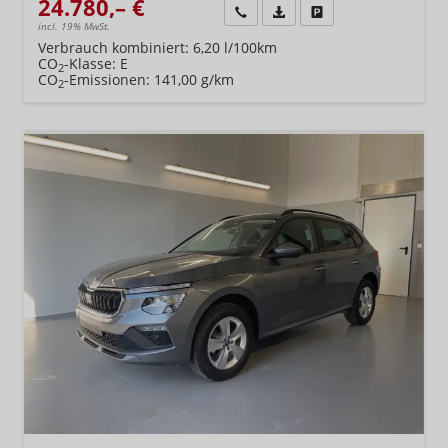
24.780,– €
Wir rufen Sie an
Fahrzeugexposé (PDF)
Fahrzeug parken
incl. 19% MwSt.
Verbrauch kombiniert:
6,20 l/100km
CO
-Klasse:
E
2
CO
-Emissionen:
141,00 g/km
2