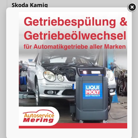
Skoda Kamiq
Selection 1.0 TSI DSG Kamera+PDCvohi+Sitzheizung+AppConnect+Sunset+Alu16
sofort lieferbar
Neuwagen
Fahrzeugnr.
19056
Getriebe
Doppelkupplungsgetriebe (DSG)
Kraftstoff
Benzin
Außenfarbe
[5X5X] Graphit Grau Metallic
Leistung
85 kW (116 PS)
Kilometerstand
20 km
24.780,– €
Wir rufen Sie an
Fahrzeugexposé (PDF)
Fahrzeug parken
incl. 19% MwSt.
Verbrauch kombiniert:
6,20 l/100km
CO
-Klasse:
E
2
CO
-Emissionen:
141,00 g/km
2