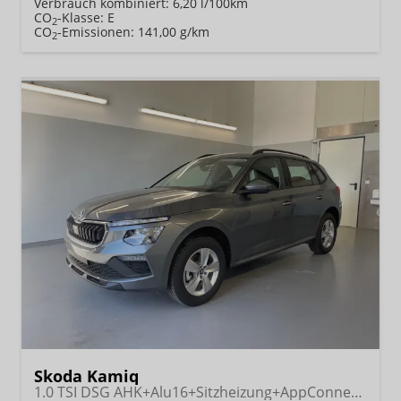
Verbrauch kombiniert:
6,20 l/100km
CO
-Klasse:
E
2
CO
-Emissionen:
141,00 g/km
2
Skoda Kamiq
1.0 TSI DSG AHK+Alu16+Sitzheizung+AppConnect+GV5+LED+Nebel+Klima