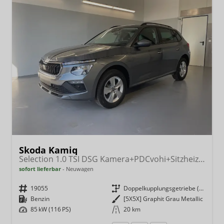
Skoda Kamiq
Selection 1.0 TSI DSG Kamera+PDCvohi+Sitzheizung+AppConnect+Sunset+Alu16
sofort lieferbar
Neuwagen
Fahrzeugnr.
19055
Getriebe
Doppelkupplungsgetriebe (DSG)
Kraftstoff
Benzin
Außenfarbe
[5X5X] Graphit Grau Metallic
Leistung
85 kW (116 PS)
Kilometerstand
20 km