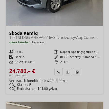
Skoda Kamiq
1.0 TSI DSG AHK+Alu16+Sitzheizung+AppConnect+GV5+LED+Nebel+Klima
sofort lieferbar
Neuwagen
Fahrzeugnr.
18469
Getriebe
Doppelkupplungsgetriebe (DSG)
Kraftstoff
Benzin
Außenfarbe
[B3B3] Smokey Diamond-Silber Metallic
Leistung
85 kW (116 PS)
Kilometerstand
20 km
24.780,– €
Wir rufen Sie an
Fahrzeugexposé (PDF)
Fahrzeug parken
incl. 19% MwSt.
Verbrauch kombiniert:
6,20 l/100km
CO
-Klasse:
E
2
CO
-Emissionen:
141,00 g/km
2