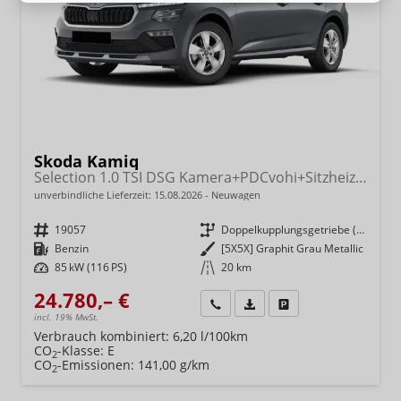
Skoda Kamiq
Selection 1.0 TSI DSG Kamera+PDCvohi+Sitzheizung+AppConnect+Sunset+Alu16
unverbindliche Lieferzeit:
15.08.2026
Neuwagen
Fahrzeugnr.
19057
Getriebe
Doppelkupplungsgetriebe (DSG)
Kraftstoff
Benzin
Außenfarbe
[5X5X] Graphit Grau Metallic
Leistung
85 kW (116 PS)
Kilometerstand
20 km
24.780,– €
Wir rufen Sie an
Fahrzeugexposé (PDF)
Fahrzeug parken
incl. 19% MwSt.
Verbrauch kombiniert:
6,20 l/100km
CO
-Klasse:
E
2
CO
-Emissionen:
141,00 g/km
2