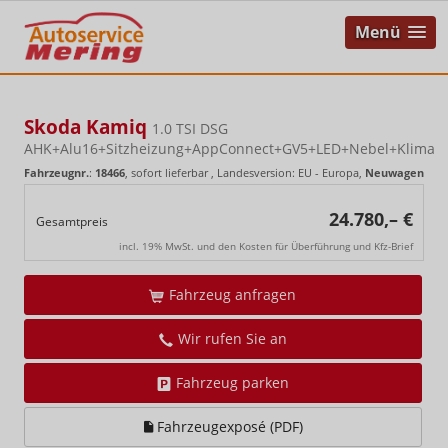
Menü
Skoda Kamiq
1.0 TSI DSG
AHK+Alu16+Sitzheizung+AppConnect+GV5+LED+Nebel+Klima
Fahrzeugnr.
:
18466
,
sofort lieferbar
, Landesversion: EU - Europa,
Neuwagen
24.780,– €
Gesamtpreis
incl. 19% MwSt. und den Kosten für Überführung und Kfz-Brief
Fahrzeug anfragen
Wir rufen Sie an
Fahrzeug parken
Fahrzeugexposé (PDF)