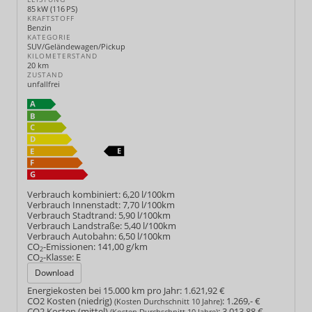
85 kW (116 PS)
KRAFTSTOFF
Benzin
KATEGORIE
SUV/Geländewagen/Pickup
KILOMETERSTAND
20 km
ZUSTAND
unfallfrei
Verbrauch kombiniert:
6,20 l/100km
Verbrauch Innenstadt:
7,70 l/100km
Verbrauch Stadtrand:
5,90 l/100km
Verbrauch Landstraße:
5,40 l/100km
Verbrauch Autobahn:
6,50 l/100km
CO
-Emissionen:
141,00 g/km
2
CO
-Klasse:
E
2
Download
Energiekosten bei 15.000 km pro Jahr:
1.621,92 €
CO2 Kosten (niedrig)
:
1.269,- €
(Kosten Durchschnitt 10 Jahre)
CO2 Kosten (mittel)
:
3.013,88 €
(Kosten Durchschnitt 10 Jahre)