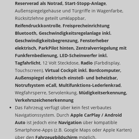
Reserverad als Notrad, Start-Stopp-Anlage
,
Außenspiegelgehäuse und Türgriffe in Wagenfarbe,
Rücksitzlehne geteilt umklappbar,
Reifendruckkontrolle
,
Freisprecheinrichtung
Bluetooth, Geschwindigkeitsregelanlage inkl.
Geschwindigkeitsbegrenzung, Fensterheber
elektrisch, ParkPilot hinten, Zentralverriegelung mit
Funkfernbedienung, LED-Scheinwerfer inkl.
Tagfahrlicht
, 12 Volt Steckdose,
Radio
(Farbdisplay,
Touchscreen),
Virtual Cockpit inkl. Bordcomputer,
Außenspiegel elektrisch einstell- und beheizbar,
Notrufsystem eCall, Multifunktions-Lederlenkrad
,
Wegfahrsperre, Servolenkung,
Müdigkeitserkennung,
Verkehrszeichenerkennung
Das Fahrzeug verfügt über kein fest verbautes
Navigationssystem. Durch
Apple CarPlay / Android
Auto
ist jedoch eine
Navigation
über kompatible
Smartphone-Apps (z.B. Google Maps oder Apple Karten)
über den
Fahrzeugbildschirm
möglich.