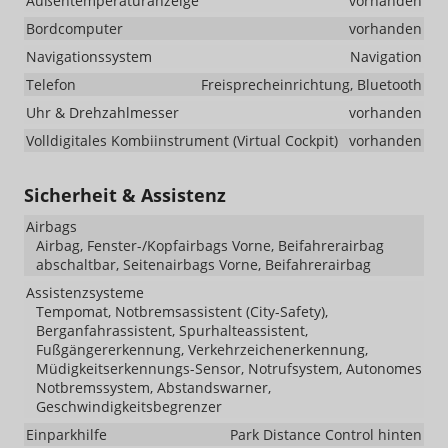
Außentemperaturanzeige
vorhanden
Bordcomputer
vorhanden
Navigationssystem
Navigation
Telefon
Freisprecheinrichtung, Bluetooth
Uhr & Drehzahlmesser
vorhanden
Volldigitales Kombiinstrument (Virtual Cockpit)
vorhanden
Sicherheit & Assistenz
Airbags
Airbag, Fenster-/Kopfairbags Vorne, Beifahrerairbag
abschaltbar, Seitenairbags Vorne, Beifahrerairbag
Assistenzsysteme
Tempomat, Notbremsassistent (City-Safety),
Berganfahrassistent, Spurhalteassistent,
Fußgängererkennung, Verkehrzeichenerkennung,
Müdigkeitserkennungs-Sensor, Notrufsystem, Autonomes
Notbremssystem, Abstandswarner,
Geschwindigkeitsbegrenzer
Einparkhilfe
Park Distance Control hinten