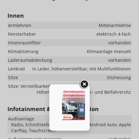
Innen
Armlehnen
Mittelarmlehne
Fensterheber
elektrisch 4-fach
Innenraumfilter
vorhanden
Klimatisierung
Klimaanlage manuell
Laderaumabdeckung
vorhanden
Lenkrad
in Leder, höhenverstellbar, mit Multifunktionen
Sitze
Sitzheizung
Sitze: Verstellbarkeit
Höhenverstellbarer Fahrer- und Beifahrersitz
Infotainment & Kommunikation
Audioanlage
Radio, Schnittstelle USB, Farbdisplay, Android Auto, Apple
CarPlay, Touchscreen