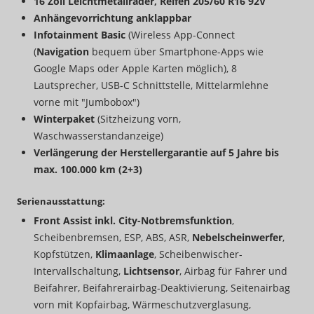
16 Zoll Leichtmetallräder, Reifen 205/60 R16 92V
Anhängevorrichtung anklappbar
Infotainment Basic
(Wireless App-Connect
(
Navigation
bequem über Smartphone-Apps wie
Google Maps oder Apple Karten möglich), 8
Lautsprecher, USB-C Schnittstelle, Mittelarmlehne
vorne mit "Jumbobox")
Winterpaket
(Sitzheizung vorn,
Waschwasserstandanzeige)
Verlängerung der Herstellergarantie auf 5 Jahre bis
max. 100.000 km (2+3)
Serienausstattung:
Front Assist inkl. City-Notbremsfunktion
,
Scheibenbremsen, ESP, ABS, ASR,
Nebelscheinwerfer
,
Kopfstützen,
Klimaanlage
, Scheibenwischer-
Intervallschaltung,
Lichtsensor
, Airbag für Fahrer und
Beifahrer, Beifahrerairbag-Deaktivierung, Seitenairbag
vorn mit Kopfairbag, Wärmeschutzverglasung,