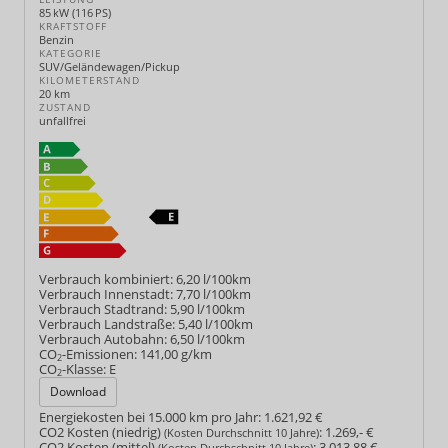
85 kW (116 PS)
KRAFTSTOFF
Benzin
KATEGORIE
SUV/Geländewagen/Pickup
KILOMETERSTAND
20 km
ZUSTAND
unfallfrei
Verbrauch kombiniert:
6,20 l/100km
Verbrauch Innenstadt:
7,70 l/100km
Verbrauch Stadtrand:
5,90 l/100km
Verbrauch Landstraße:
5,40 l/100km
Verbrauch Autobahn:
6,50 l/100km
CO
-Emissionen:
141,00 g/km
2
CO
-Klasse:
E
2
Download
Energiekosten bei 15.000 km pro Jahr:
1.621,92 €
CO2 Kosten (niedrig)
:
1.269,- €
(Kosten Durchschnitt 10 Jahre)
CO2 Kosten (mittel)
:
3.013,88 €
(Kosten Durchschnitt 10 Jahre)