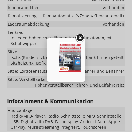
Innenraumfilter
vorhanden
Klimatisierung
Klimaautomatik, 2-Zonen-Klimaautomatik
Laderaumabdeckung
vorhanden
Lenkrad
in Leder, höhenverstellbar, mit Multifunktionen, mit
Schaltwippen
Sitze
Isofix (Kindersitzbefestigung), Rücksitzbank hinten geteilt,
Sitzheizung, Isofix Beifahrersitz
Sitze: Lordosenstütze
Fahrer und Beifahrer
Sitze: Verstellbarkeit
Höhenverstellbarer Fahrer- und Beifahrersitz
Infotainment & Kommunikation
Audioanlage
Radio/MP3-Player, Radio, Schnittstelle MP3, Schnittstelle
USB, Digitalradio DAB, Farbdisplay, Android Auto, Apple
CarPlay, Musikstreaming integriert, Touchscreen