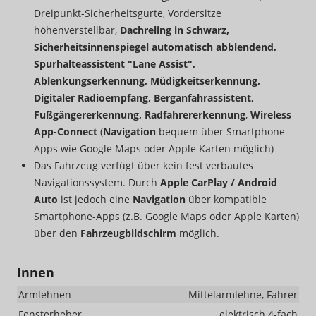
Dreipunkt-Sicherheitsgurte, Vordersitze
höhenverstellbar,
Dachreling in Schwarz,
Sicherheitsinnenspiegel automatisch abblendend,
Spurhalteassistent "Lane Assist",
Ablenkungserkennung, Müdigkeitserkennung,
Digitaler Radioempfang, Berganfahrassistent,
Fußgängererkennung, Radfahrererkennung
,
Wireless
App-Connect
(
Navigation
bequem über Smartphone-
Apps wie Google Maps oder Apple Karten möglich)
Das Fahrzeug verfügt über kein fest verbautes
Navigationssystem. Durch
Apple CarPlay / Android
Auto
ist jedoch eine
Navigation
über kompatible
Smartphone-Apps (z.B. Google Maps oder Apple Karten)
über den
Fahrzeugbildschirm
möglich.
Innen
Armlehnen
Mittelarmlehne, Fahrer
Fensterheber
elektrisch 4-fach