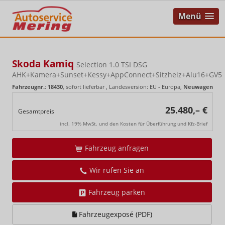
Menü
Skoda Kamiq
Selection 1.0 TSI DSG
AHK+Kamera+Sunset+Kessy+AppConnect+Sitzheiz+Alu16+GV5
Fahrzeugnr.
:
18430
,
sofort lieferbar
, Landesversion: EU - Europa,
Neuwagen
25.480,– €
Gesamtpreis
incl. 19% MwSt. und den Kosten für Überführung und Kfz-Brief
Fahrzeug anfragen
Wir rufen Sie an
Fahrzeug parken
Fahrzeugexposé (PDF)