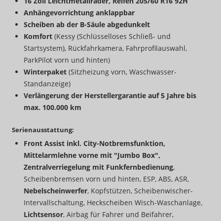
16 Zoll Leichtmetallräder, Reifen 205/60 R16 92H
Anhängevorrichtung anklappbar
Scheiben ab der B-Säule abgedunkelt
Komfort
(Kessy (Schlüsselloses Schließ- und
Startsystem), Rückfahrkamera, Fahrprofilauswahl,
ParkPilot vorn und hinten)
Winterpaket
(Sitzheizung vorn, Waschwasser-
Standanzeige)
Verlängerung der Herstellergarantie auf 5 Jahre bis
max. 100.000 km
Serienausstattung:
Front Assist inkl. City-Notbremsfunktion,
Mittelarmlehne vorne mit "Jumbo Box",
Zentralverriegelung mit Funkfernbedienung
,
Scheibenbremsen vorn und hinten, ESP, ABS, ASR,
Nebelscheinwerfer
, Kopfstützen, Scheibenwischer-
Intervallschaltung, Heckscheiben Wisch-Waschanlage,
Lichtsensor
, Airbag für Fahrer und Beifahrer,