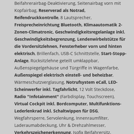
Beifahrerairbag-Deaktivierung, Seitenairbag vorn mit
Kopfairbag,
Reserverad als Notrad,
Reifendruckkontrolle
, 8 Lautsprecher,
Freisprecheinrichtung Bluetooth, Klimaautomatik 2-
Zonen-Climatronic, Geschwindigkeitsregelanlage inkl.
Geschwindigkeitsbegrenzung, Lendenwirbelstütze für
die Vordersitzlehnen, Fensterheber vorn und hinten
elektrisch
, Brillenfach,
USB-C Schnittstelle,
Start-Stopp-
Anlage
, Rücksitzlehne geteilt umklappbar,
Außenspiegelgehäuse und Türgriffe in Wagenfarbe,
Außenspiegel elektrisch einstell- und beheizbar
,
Wärmeschutzverglasung,
Notrufsystem eCall, LED-
Scheinwerfer inkl. Tagfahrlicht
, 12 Volt Steckdose,
Radio "Infotainment"
(Farbdisplay, Touchscreen),
Virtual Cockpit inkl. Bordcomputer, Multifunktions-
Lederlenkrad inkl. Schaltwippen für DSG
,
Wegfahrsperre, Servolenkung, Innenraumfilter,
Laderaumabdeckung, Uhr & Drehzahlmesser,
Verkehrszeichenerkennung
, Isofix Beifahrersitz,