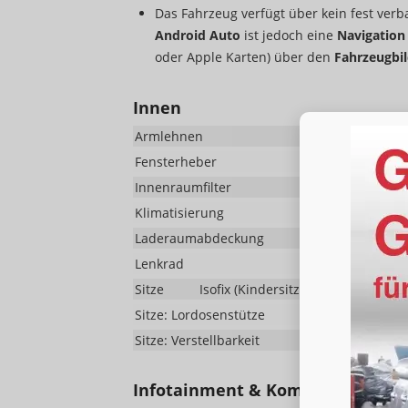
Das Fahrzeug verfügt über kein fest ver
Android Auto
ist jedoch eine
Navigatio
oder Apple Karten) über den
Fahrzeugbi
Innen
Armlehnen
Fensterheber
Innenraumfilter
Klimatisierung
Klimaan
Laderaumabdeckung
Lenkrad
Sitze
Isofix (Kindersitzbefestigung), Rüc
Sitze: Lordosenstütze
Sitze: Verstellbarkeit
Infotainment & Kommunikation