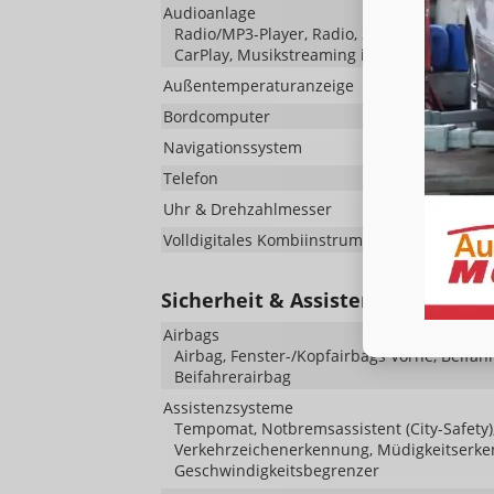
Audioanlage
Radio/MP3-Player, Radio, Schnittstelle USB,
CarPlay, Musikstreaming integriert, Touch
Außentemperaturanzeige
Bordcomputer
Navigationssystem
Telefon
Uhr & Drehzahlmesser
Volldigitales Kombiinstrument (Virtual Cockpi
Sicherheit & Assistenz
Airbags
Airbag, Fenster-/Kopfairbags Vorne, Beifah
Beifahrerairbag
Assistenzsysteme
Tempomat, Notbremsassistent (City-Safety),
Verkehrzeichenerkennung, Müdigkeitserke
Geschwindigkeitsbegrenzer