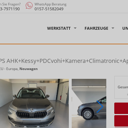
 Sie Fragen?
WhatsApp Beratung
3-7971190
0157-51582049
WERKSTATT
FAHRZEUGE
UN
5PS AHK+Kessy+PDCvohi+Kamera+Climatronic+A
EU - Europa,
Neuwagen
Gesam