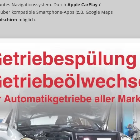
bautes Navigationssystem. Durch
Apple CarPlay /
n
über kompatible Smartphone-Apps (z.B. Google Maps
ldschirm
möglich.
Mittelarmlehne, Fahrer
elektrisch
vorhanden
lage manuell, Klimaautomatik, 2-Zonen-Klimaautomatik
vorhanden
höhenverstellbar, mit Multifunktionen
ksitzbank hinten geteilt, Sitzheizung, Isofix Beifahrersitz
Fahrer und Beifahrer
Höhenverstellbarer Fahrer- und Beifahrersitz