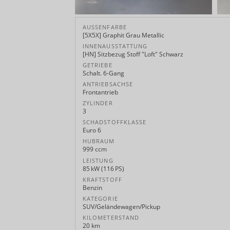
AUSSENFARBE
[5X5X] Graphit Grau Metallic
INNENAUSSTATTUNG
[HN] Sitzbezug Stoff "Loft" Schwarz
GETRIEBE
Schalt. 6-Gang
ANTRIEBSACHSE
Frontantrieb
ZYLINDER
3
SCHADSTOFFKLASSE
Euro 6
HUBRAUM
999 ccm
LEISTUNG
85 kW (116 PS)
KRAFTSTOFF
Benzin
KATEGORIE
SUV/Geländewagen/Pickup
KILOMETERSTAND
20 km