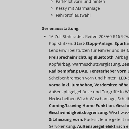
ParkPilot vorn und hinten
Kessy mit Alarmanlage
Fahrprofilauswahl
Serienausstattung:
16 Zoll Stahlräder, Reifen 205/60 R16 92V
Kopfstützen,
Start-Stopp-Anlage, Spurhal
Lendenwirbelstützen für Fahrer und Beifah
Freisprecheinrichtung Bluetooth
, Airbag
Kopfairbag, Wärmeschutzverglasung,
Zen
Radioempfang DAB, Fensterheber vorn un
Scheibenbremsen vorn und hinten,
LED-S
vorne inkl. Jumbobox, Vordersitze höhe
Außenspiegelgehäuse und Türgriffe in W
Heckscheiben Wisch-Waschanlage, Scheib
Coming/Leaving Home Funktion, Geschwi
Geschwindigkeitsbegrenzung
, Wischwas
Sitzheizung vorn
, Rücksitzlehne geteilt
Servolenkung,
Außenspiegel elektrisch ei