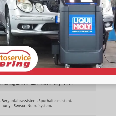
 Digitalradio DAB, Farbdisplay, Android Auto, Apple
screen
vorhanden
vorhanden
Navigation
Freisprecheinrichtung, Bluetooth
vorhanden
t)
vorhanden
rerairbag abschaltbar, Seitenairbags Vorne,
 Berganfahrassistent, Spurhalteassistent,
nnungs-Sensor, Notrufsystem,