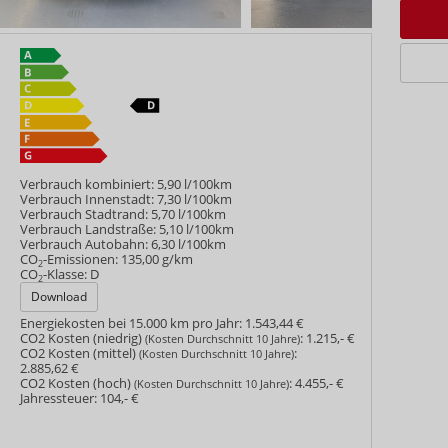
Verbrauch kombiniert:
5,90 l/100km
Verbrauch Innenstadt:
7,30 l/100km
Verbrauch Stadtrand:
5,70 l/100km
Verbrauch Landstraße:
5,10 l/100km
Verbrauch Autobahn:
6,30 l/100km
CO
-Emissionen:
135,00 g/km
2
CO
-Klasse:
D
2
Download
Energiekosten bei 15.000 km pro Jahr:
1.543,44 €
CO2 Kosten (niedrig)
:
1.215,- €
(Kosten Durchschnitt 10 Jahre)
CO2 Kosten (mittel)
:
(Kosten Durchschnitt 10 Jahre)
2.885,62 €
CO2 Kosten (hoch)
:
4.455,- €
(Kosten Durchschnitt 10 Jahre)
Jahressteuer:
104,- €