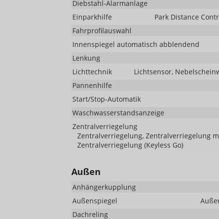
Diebstahl-Alarmanlage
Einparkhilfe
Park Distance Contr
Fahrprofilauswahl
Innenspiegel automatisch abblendend
Lenkung
Lichttechnik
Lichtsensor, Nebelscheinw
Pannenhilfe
Start/Stop-Automatik
Waschwasserstandsanzeige
Zentralverriegelung
Zentralverriegelung, Zentralverriegelung 
Zentralverriegelung (Keyless Go)
Außen
Anhängerkupplung
Außenspiegel
Außen
Dachreling