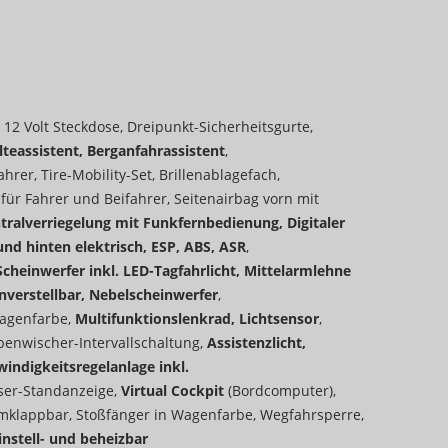
, 12 Volt Steckdose, Dreipunkt-Sicherheitsgurte,
teassistent, Berganfahrassistent
,
rer, Tire-Mobility-Set, Brillenablagefach,
 für Fahrer und Beifahrer, Seitenairbag vorn mit
tralverriegelung mit Funkfernbedienung, Digitaler
d hinten elektrisch, ESP, ABS, ASR
,
cheinwerfer inkl. LED-Tagfahrlicht, Mittelarmlehne
nverstellbar, Nebelscheinwerfer
,
agenfarbe,
Multifunktionslenkrad, Lichtsensor
,
enwischer-Intervallschaltung,
Assistenzlicht,
ndigkeitsregelanlage inkl.
ser-Standanzeige,
Virtual Cockpit
(Bordcomputer),
 umklappbar, Stoßfänger in Wagenfarbe, Wegfahrsperre,
nstell- und beheizbar