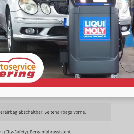
Schnittstelle USB, Digitalradio DAB, Farbdisplay,
ng integriert, Touchscreen
vorhanden
vorhanden
Navigation
Freisprecheinrichtung, Bluetooth
vorhanden
t)
vorhanden
rerairbag abschaltbar, Seitenairbags Vorne,
(City-Safety), Berganfahrassistent,