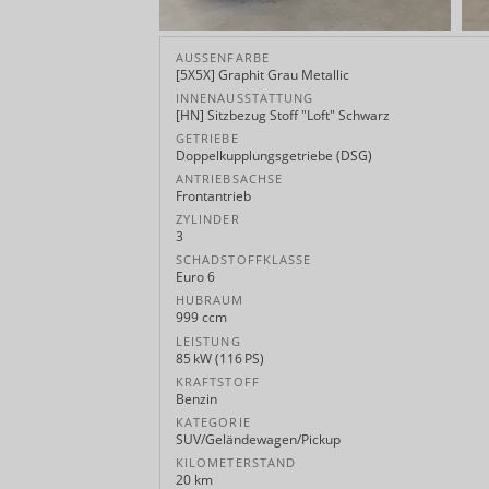
AUSSENFARBE
[5X5X] Graphit Grau Metallic
INNENAUSSTATTUNG
[HN] Sitzbezug Stoff "Loft" Schwarz
GETRIEBE
Doppelkupplungsgetriebe (DSG)
ANTRIEBSACHSE
Frontantrieb
ZYLINDER
3
SCHADSTOFFKLASSE
Euro 6
HUBRAUM
999 ccm
LEISTUNG
85 kW (116 PS)
KRAFTSTOFF
Benzin
KATEGORIE
SUV/Geländewagen/Pickup
KILOMETERSTAND
20 km