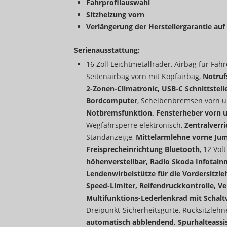
Fahrprofilauswahl
Sitzheizung vorn
Verlängerung der Herstellergarantie auf
Serienausstattung:
16 Zoll Leichtmetallräder, Airbag für Fah
Seitenairbag vorn mit Kopfairbag,
Notruf
2-Zonen-Climatronic, USB-C Schnittstelle
Bordcomputer
, Scheibenbremsen vorn u
Notbremsfunktion, Fensterheber vorn un
Wegfahrsperre elektronisch,
Zentralverr
Standanzeige,
Mittelarmlehne vorne Ju
Freisprecheinrichtung Bluetooth
, 12 Vol
höhenverstellbar, Radio Skoda Infotai
Lendenwirbelstütze für die Vordersitzl
Speed-Limiter, Reifendruckkontrolle, 
Multifunktions-Lederlenkrad mit Schal
Dreipunkt-Sicherheitsgurte, Rücksitzlehn
automatisch abblendend, Spurhalteassis