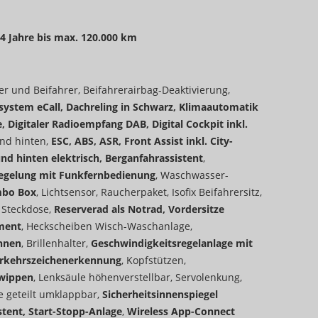
 4 Jahre bis max. 120.000 km
rer und Beifahrer, Beifahrerairbag-Deaktivierung,
system eCall, Dachreling in Schwarz, Klimaautomatik
, Digitaler Radioempfang DAB, Digital Cockpit inkl.
nd hinten,
ESC, ABS, ASR, Front Assist inkl. City-
d hinten elektrisch, Berganfahrassistent
,
iegelung mit Funkfernbedienung
, Waschwasser-
mbo Box
, Lichtsensor, Raucherpaket, Isofix Beifahrersitz,
t Steckdose,
Reserverad als Notrad, Vordersitze
nment
, Heckscheiben Wisch-Waschanlage,
ehnen
, Brillenhalter,
Geschwindigkeitsregelanlage mit
Verkehrszeichenerkennung
, Kopfstützen,
twippen
, Lenksäule höhenverstellbar,
Servolenkung,
e geteilt umklappbar,
Sicherheitsinnenspiegel
tent, Start-Stopp-Anlage
,
Wireless App-Connect