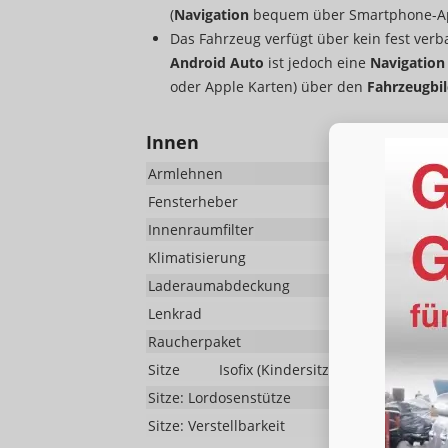
(
Navigation
bequem über Smartphone-App
Das Fahrzeug verfügt über kein fest ver
Android Auto
ist jedoch eine
Navigatio
oder Apple Karten) über den
Fahrzeugbi
Innen
Armlehnen
Fensterheber
Innenraumfilter
Klimatisierung
Laderaumabdeckung
Lenkrad
in Leder, 
Raucherpaket
Sitze
Isofix (Kindersitzbefestigung), Rüc
Sitze: Lordosenstütze
Sitze: Verstellbarkeit