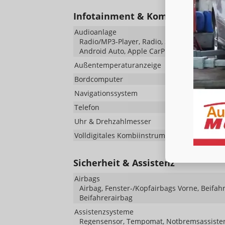
Infotainment & Kommunikation
Audioanlage
Radio/MP3-Player, Radio, Schnittstelle MP3, 
Android Auto, Apple CarPlay, Musikstreami
Außentemperaturanzeige
Bordcomputer
Navigationssystem
Telefon
Uhr & Drehzahlmesser
Volldigitales Kombiinstrument (Virtual Cockpi
Sicherheit & Assistenz
Airbags
Airbag, Fenster-/Kopfairbags Vorne, Beifah
Beifahrerairbag
Assistenzsysteme
Regensensor, Tempomat, Notbremsassistent 