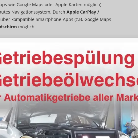
s wie Google Maps oder Apple Karten möglich)
bautes Navigationssystem. Durch
Apple CarPlay /
n
über kompatible Smartphone-Apps (z.B. Google Maps
ldschirm
möglich.
Mittelarmlehne, Fahrer
elektrisch 4-fach
vorhanden
Klimaautomatik, 2-Zonen-Klimaautomatik
vorhanden
höhenverstellbar, mit Multifunktionen, mit Schaltwippen
vorhanden
ksitzbank hinten geteilt, Sitzheizung, Isofix Beifahrersitz
Fahrer und Beifahrer
Höhenverstellbarer Fahrer- und Beifahrersitz