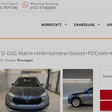
 Sie Fragen?
WhatsApp Beratung
3-7971190
0157-51582049
WERKSTATT
FAHRZEUGE
UN
0 TSI DSG Matrix+AHK+Kamera+Sunset+PDCvohi+
EU - Europa,
Neuwagen
Gesam