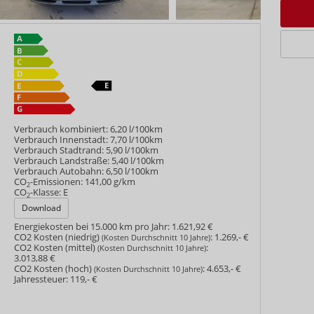
Verbrauch kombiniert:
6,20 l/100km
Verbrauch Innenstadt:
7,70 l/100km
Verbrauch Stadtrand:
5,90 l/100km
Verbrauch Landstraße:
5,40 l/100km
Verbrauch Autobahn:
6,50 l/100km
CO
-Emissionen:
141,00 g/km
2
CO
-Klasse:
E
2
Download
Energiekosten bei 15.000 km pro Jahr:
1.621,92 €
CO2 Kosten (niedrig)
:
1.269,- €
(Kosten Durchschnitt 10 Jahre)
CO2 Kosten (mittel)
:
(Kosten Durchschnitt 10 Jahre)
3.013,88 €
CO2 Kosten (hoch)
:
4.653,- €
(Kosten Durchschnitt 10 Jahre)
Jahressteuer:
119,- €