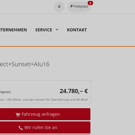
0
Parkplatz
TERNEHMEN
SERVICE
KONTAKT
ect+Sunset+Alu16
24.780,– €
tpreis
incl. 19% MwSt. und den Kosten für Überführung und Kfz-Brief
Fahrzeug anfragen
Wir rufen Sie an