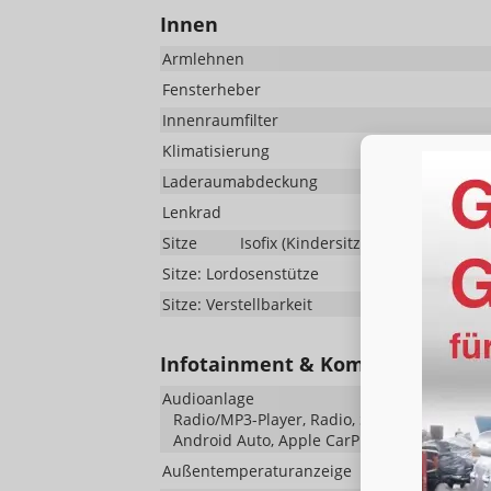
Innen
Armlehnen
Fensterheber
Innenraumfilter
Klimatisierung
Laderaumabdeckung
Lenkrad
in Leder, 
Sitze
Isofix (Kindersitzbefestigung), Rüc
Sitze: Lordosenstütze
Sitze: Verstellbarkeit
Infotainment & Kommunikation
Audioanlage
Radio/MP3-Player, Radio, Schnittstelle MP3, 
Android Auto, Apple CarPlay, Musikstreami
Außentemperaturanzeige