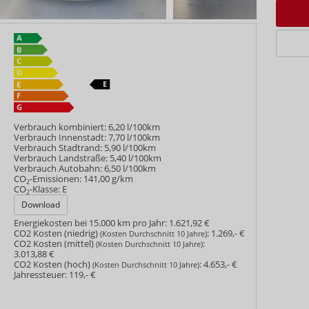
Verbrauch kombiniert:
6,20 l/100km
Verbrauch Innenstadt:
7,70 l/100km
Verbrauch Stadtrand:
5,90 l/100km
Verbrauch Landstraße:
5,40 l/100km
Verbrauch Autobahn:
6,50 l/100km
CO
-Emissionen:
141,00 g/km
2
CO
-Klasse:
E
2
Download
Energiekosten bei 15.000 km pro Jahr:
1.621,92 €
CO2 Kosten (niedrig)
:
1.269,- €
(Kosten Durchschnitt 10 Jahre)
CO2 Kosten (mittel)
:
(Kosten Durchschnitt 10 Jahre)
3.013,88 €
CO2 Kosten (hoch)
:
4.653,- €
(Kosten Durchschnitt 10 Jahre)
Jahressteuer:
119,- €