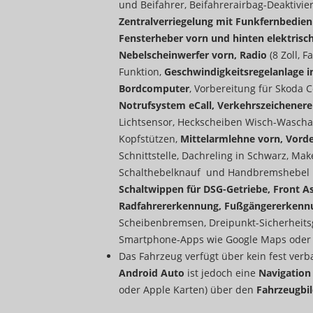
und Beifahrer, Beifahrerairbag-Deaktivie
Zentralverriegelung mit Funkfernbedien
Fensterheber vorn und hinten elektrisch,
Nebelscheinwerfer vorn, Radio
(8 Zoll, 
Funktion,
Geschwindigkeitsregelanlage in
Bordcomputer
, Vorbereitung für Skoda 
Notrufsystem eCall, Verkehrszeichenerek
Lichtsensor, Heckscheiben Wisch-Wascha
Kopfstützen,
Mittelarmlehne vorn, Vorde
Schnittstelle, Dachreling in Schwarz, Ma
Schalthebelknauf und Handbremshebel 
Schaltwippen für DSG-Getriebe, Front As
Radfahrererkennung, Fußgängererkenn
Scheibenbremsen, Dreipunkt-Sicherheits
Smartphone-Apps wie Google Maps oder 
Das Fahrzeug verfügt über kein fest ver
Android Auto
ist jedoch eine
Navigatio
oder Apple Karten) über den
Fahrzeugbi