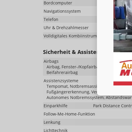
Bordcomputer
Navigationssystem
Telefon
Uhr & Drehzahlmesser
Volldigitales Kombiinstrument (Virtual Cockpi
Sicherheit & Assistenz
Airbags
Airbag, Fenster-/Kopfairbags Vorne, Beifah
Beifahrerairbag
Assistenzsysteme
Tempomat, Notbremsassistent (City-Safety),
Fußgängererkennung, Verkehrzeichenerken
Autonomes Notbremssystem, Abstandswarn
Einparkhilfe
Park Distance Contr
Follow-Me-Home-Funktion
Lenkung
Lichttechnik