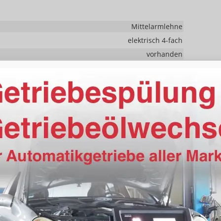
Mittelarmlehne
elektrisch 4-fach
vorhanden
Klimaanlage manuell
vorhanden
höhenverstellbar, mit Multifunktionen, mit Schaltwippen
ksitzbank hinten geteilt, Sitzheizung, Isofix Beifahrersitz
Fahrer und Beifahrer
Höhenverstellbarer Fahrer- und Beifahrersitz
Schnittstelle USB, Digitalradio DAB, Farbdisplay,
ng integriert, Touchscreen
vorhanden