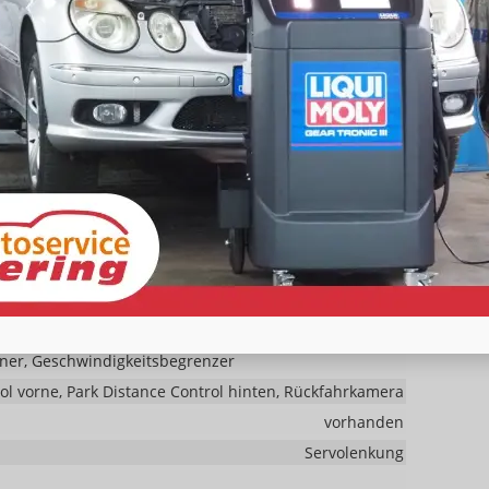
vorhanden
Navigation
Freisprecheinrichtung, Bluetooth
vorhanden
t)
vorhanden
rerairbag abschaltbar, Seitenairbags Vorne,
 Berganfahrassistent, Spurhalteassistent,
nung, Müdigkeitserkennungs-Sensor, Notrufsystem,
er, Geschwindigkeitsbegrenzer
ol vorne, Park Distance Control hinten, Rückfahrkamera
vorhanden
Servolenkung