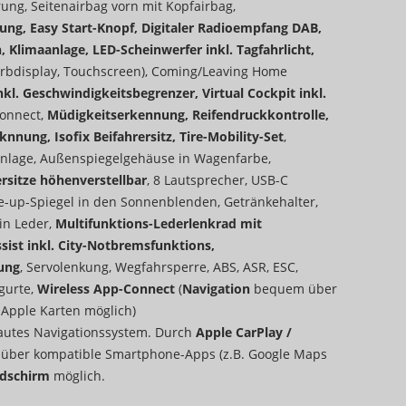
rung, Seitenairbag vorn mit Kopfairbag,
ung, Easy Start-Knopf, Digitaler Radioempfang DAB,
 Klimaanlage, LED-Scheinwerfer inkl. Tagfahrlicht,
Farbdisplay, Touchscreen), Coming/Leaving Home
kl. Geschwindigkeitsbegrenzer, Virtual Cockpit inkl.
Connect,
Müdigkeitserkennung, Reifendruckkontrolle,
nnung, Isofix Beifahrersitz, Tire-Mobility-Set
,
nlage, Außenspiegelgehäuse in Wagenfarbe,
rsitze höhenverstellbar
, 8 Lautsprecher, USB-C
ke-up-Spiegel in den Sonnenblenden, Getränkehalter,
in Leder,
Multifunktions-Lederlenkrad mit
sist inkl. City-Notbremsfunktions,
ung
, Servolenkung, Wegfahrsperre, ABS, ASR, ESC,
gurte,
Wireless App-Connect
(
Navigation
bequem über
Apple Karten möglich)
bautes Navigationssystem. Durch
Apple CarPlay /
n
über kompatible Smartphone-Apps (z.B. Google Maps
ldschirm
möglich.