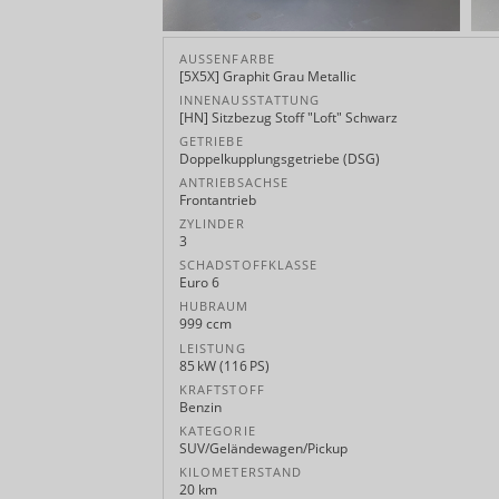
AUSSENFARBE
[5X5X] Graphit Grau Metallic
INNENAUSSTATTUNG
[HN] Sitzbezug Stoff "Loft" Schwarz
GETRIEBE
Doppelkupplungsgetriebe (DSG)
ANTRIEBSACHSE
Frontantrieb
ZYLINDER
3
SCHADSTOFFKLASSE
Euro 6
HUBRAUM
999 ccm
LEISTUNG
85 kW (116 PS)
KRAFTSTOFF
Benzin
KATEGORIE
SUV/Geländewagen/Pickup
KILOMETERSTAND
20 km