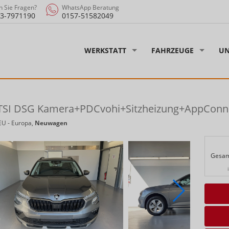
 Sie Fragen?
WhatsApp Beratung
3-7971190
0157-51582049
WERKSTATT
FAHRZEUGE
UN
0 TSI DSG Kamera+PDCvohi+Sitzheizung+AppConn
EU - Europa,
Neuwagen
Gesam