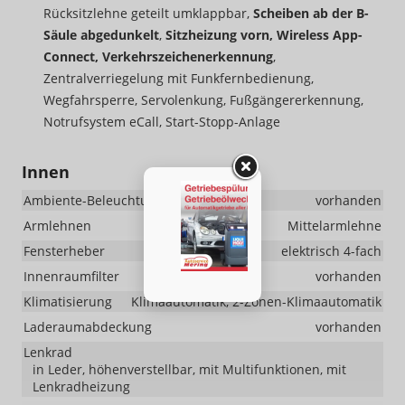
Rücksitzlehne geteilt umklappbar,
Scheiben ab der B-
Säule abgedunkelt
,
Sitzheizung vorn, Wireless App-
Connect, Verkehrszeichenerkennung
,
Zentralverriegelung mit Funkfernbedienung,
Wegfahrsperre, Servolenkung, Fußgängererkennung,
Notrufsystem eCall, Start-Stopp-Anlage
Innen
Ambiente-Beleuchtung
vorhanden
Armlehnen
Mittelarmlehne
Fensterheber
elektrisch 4-fach
Innenraumfilter
vorhanden
Klimatisierung
Klimaautomatik, 2-Zonen-Klimaautomatik
Laderaumabdeckung
vorhanden
Lenkrad
in Leder, höhenverstellbar, mit Multifunktionen, mit
Lenkradheizung