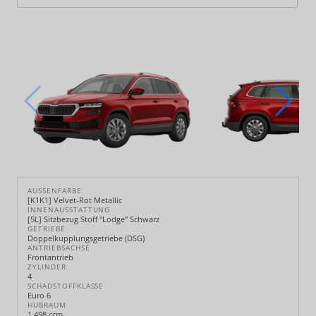
AUSSENFARBE
[K1K1] Velvet-Rot Metallic
INNENAUSSTATTUNG
[5L] Sitzbezug Stoff "Lodge" Schwarz
GETRIEBE
Doppelkupplungsgetriebe (DSG)
ANTRIEBSACHSE
Frontantrieb
ZYLINDER
4
SCHADSTOFFKLASSE
Euro 6
HUBRAUM
1.498 ccm