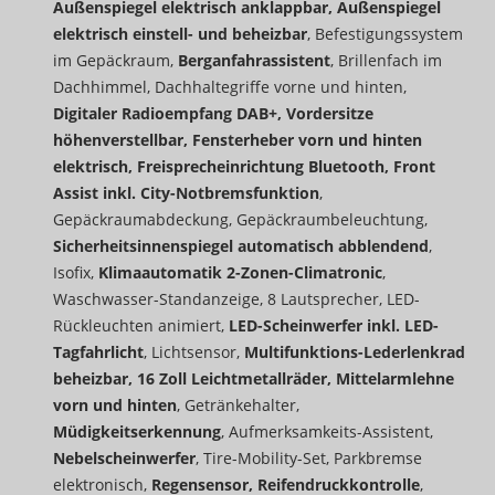
Außenspiegel elektrisch anklappbar, Außenspiegel
elektrisch einstell- und beheizbar
, Befestigungssystem
im Gepäckraum,
Berganfahrassistent
, Brillenfach im
Dachhimmel, Dachhaltegriffe vorne und hinten,
Digitaler Radioempfang DAB+, Vordersitze
höhenverstellbar, Fensterheber vorn und hinten
elektrisch, Freisprecheinrichtung Bluetooth, Front
Assist inkl. City-Notbremsfunktion
,
Gepäckraumabdeckung, Gepäckraumbeleuchtung,
Sicherheitsinnenspiegel automatisch abblendend
,
Isofix,
Klimaautomatik 2-Zonen-Climatronic
,
Waschwasser-Standanzeige, 8 Lautsprecher, LED-
Rückleuchten animiert,
LED-Scheinwerfer inkl. LED-
Tagfahrlicht
, Lichtsensor,
Multifunktions-Lederlenkrad
beheizbar, 16 Zoll Leichtmetallräder, Mittelarmlehne
vorn und hinten
, Getränkehalter,
Müdigkeitserkennung
, Aufmerksamkeits-Assistent,
Nebelscheinwerfer
, Tire-Mobility-Set, Parkbremse
elektronisch,
Regensensor, Reifendruckkontrolle
,