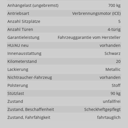
Anhängelast (ungebremst)
700 kg
Antriebsart
Verbrennungsmotor (ICE)
Anzahl Sitzplätze
5
Anzahl Türen
4-türig
Garantieleistung
Fahrzeuggarantie vom Hersteller
HU/AU neu
vorhanden
Innenausstattung
Schwarz
Kilometerstand
20
Lackierung
Metallic
Nichtraucher-Fahrzeug
vorhanden
Polsterung
Stoff
Stützlast
90 kg
Zustand
unfallfrei
Zustand, Beschaffenheit
Scheckheftgepflegt
Zustand, Fahrfähigkeit
fahrtauglich