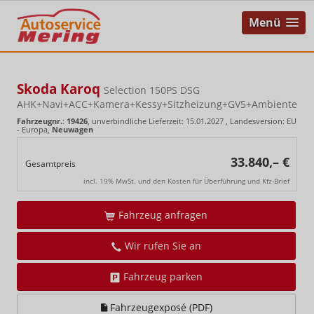
Menü
Skoda Karoq
Selection 150PS DSG
AHK+Navi+ACC+Kamera+Kessy+Sitzheizung+GV5+Ambiente
Fahrzeugnr.
:
19426
, unverbindliche Lieferzeit:
15.01.2027
, Landesversion: EU
- Europa,
Neuwagen
33.840,– €
Gesamtpreis
incl. 19% MwSt. und den Kosten für Überführung und Kfz-Brief
Fahrzeug anfragen
Wir rufen Sie an
Fahrzeug parken
Fahrzeugexposé (PDF)