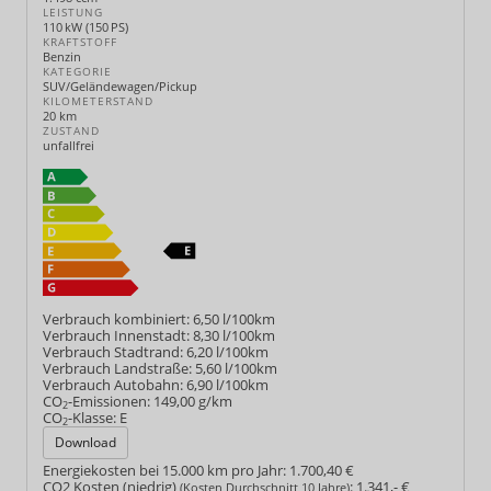
LEISTUNG
110 kW (150 PS)
KRAFTSTOFF
Benzin
KATEGORIE
SUV/Geländewagen/Pickup
KILOMETERSTAND
20 km
ZUSTAND
unfallfrei
Verbrauch kombiniert:
6,50 l/100km
Verbrauch Innenstadt:
8,30 l/100km
Verbrauch Stadtrand:
6,20 l/100km
Verbrauch Landstraße:
5,60 l/100km
Verbrauch Autobahn:
6,90 l/100km
CO
-Emissionen:
149,00 g/km
2
CO
-Klasse:
E
2
Download
Energiekosten bei 15.000 km pro Jahr:
1.700,40 €
CO2 Kosten (niedrig)
:
1.341,- €
(Kosten Durchschnitt 10 Jahre)