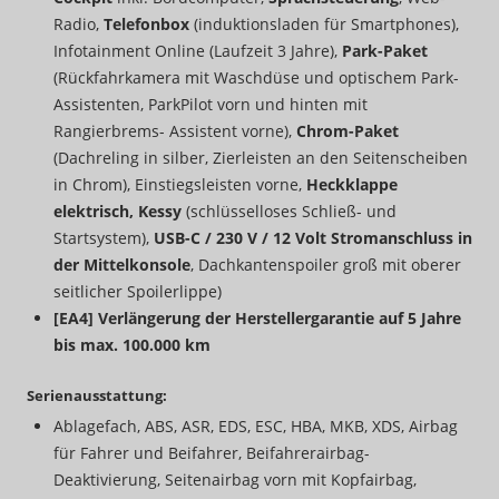
Radio,
Telefonbox
(induktionsladen für Smartphones),
Infotainment Online (Laufzeit 3 Jahre),
Park-Paket
(Rückfahrkamera mit Waschdüse und optischem Park-
Assistenten, ParkPilot vorn und hinten mit
Rangierbrems- Assistent vorne),
Chrom-Paket
(Dachreling in silber, Zierleisten an den Seitenscheiben
in Chrom), Einstiegsleisten vorne,
Heckklappe
elektrisch, Kessy
(schlüsselloses Schließ- und
Startsystem),
USB-C / 230 V / 12 Volt Stromanschluss in
der Mittelkonsole
, Dachkantenspoiler groß mit oberer
seitlicher Spoilerlippe)
[EA4] Verlängerung der Herstellergarantie auf 5 Jahre
bis max. 100.000 km
Serienausstattung:
Ablagefach, ABS, ASR, EDS, ESC, HBA, MKB, XDS, Airbag
für Fahrer und Beifahrer, Beifahrerairbag-
Deaktivierung, Seitenairbag vorn mit Kopfairbag,