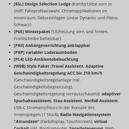
[$5L] Design Selection Lodge
(Komfortsitze vorn in
Stoff, Fahrprofilauswahl, Chromapplikationen im
Innenraum, Dekoreinlagen Linear Dynamic und Piano-
Schwarz)
[P6E] Winterpaket
(Sitzheizung vorn und hinten,
Frontscheibe beheizbar)
[PK0] Anhängevorrichtung anklappbar
[PKP] variabler Laderaumboden
[PL4] LED-Ambientebeleuchtung
[W0B] Style Paket
(
Travel Assistent, Adaptive
Geschwindigkeitsregelung ACC bis 210 km/h
(Geschwindigkeitsregelanlage inkl.
Geschwindigkeitsbegrenzung),
Geschwindigkeitsregelung vorrausschauend,
adaptiver
Spurhalteassistent, Stau-Assistent, Notfall-Assistent
,
USB-C Stromanschluss in der Konsole des
Innenspiegels (1 Stück),
Radio-Navigationssystem
"Amundsen"
(Farbdisplay, Touchscreen),
virtual
Cockpit
inkl. Bordcomputer,
Sprachsteuerung
, Web-