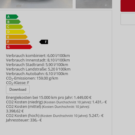
Verbrauch kombiniert:
6,00 l/100km
Verbrauch Innenstadt:
8,10 l/100km
Verbrauch Stadtrand:
5,90 l/100km
Verbrauch Landstraße:
5,20 l/100km
Verbrauch Autobahn:
6,10 l/100km
CO
-Emissionen:
159,00 g/km
2
CO
-Klasse:
F
2
Download
Energiekosten bei 15.000 km pro Jahr:
1.449,00 €
CO2 Kosten (niedrig)
:
1.431,- €
(Kosten Durchschnitt 10 Jahre)
CO2 Kosten (mittel)
:
(Kosten Durchschnitt 10 Jahre)
3.398,62 €
CO2 Kosten (hoch)
:
5.247,- €
(Kosten Durchschnitt 10 Jahre)
Jahressteuer:
336,- €