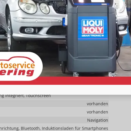
vorhanden
 Multifunktionen, mit Lenkradheizung, mit Schaltwippen
, Rücksitzbank hinten geteilt, Sitzheizung, Sitzheizung
Fahrer und Beifahrer
Höhenverstellbarer Fahrer- und Beifahrersitz
Sprachsteuerung
Schnittstelle USB, Digitalradio DAB, Farbdisplay,
ng integriert, Touchscreen
vorhanden
vorhanden
Navigation
nrichtung, Bluetooth, Induktionsladen für Smartphones