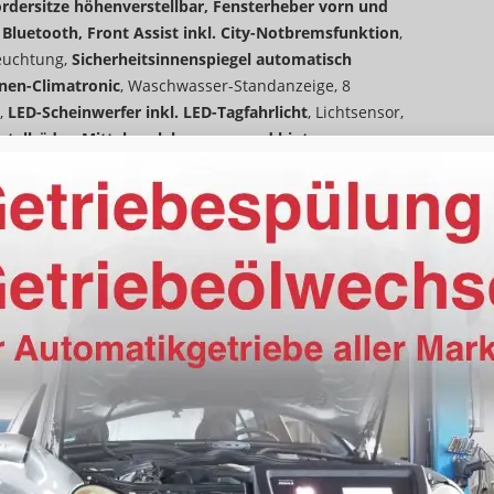
rdersitze höhenverstellbar, Fensterheber vorn und
g Bluetooth, Front Assist inkl. City-Notbremsfunktion
,
euchtung,
Sicherheitsinnenspiegel automatisch
nen-Climatronic
, Waschwasser-Standanzeige, 8
,
LED-Scheinwerfer inkl. LED-Tagfahrlicht
, Lichtsensor,
etallräder, Mittelarmlehne vorn und hinten
,
Aufmerksamkeits-Assistent,
Nebelscheinwerfer
, Tire-
gensensor, Reifendruckkontrolle
, Rücksitzlehne geteilt
bgedunkelt
,
Scheinwerfer-Reinigungsanlage,
t, Verkehrszeichenerkennung
, Zentralverriegelung mit
volenkung
vorhanden
Mittelarmlehne, Vorne und hinten
elektrisch 4-fach
vorhanden
Klimaautomatik, 2-Zonen-Klimaautomatik