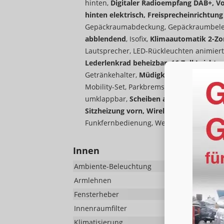
hinten,
Digitaler Radioempfang DAB+, Vo
hinten elektrisch, Freisprecheinrichtun
Gepäckraumabdeckung, Gepäckraumbel
abblendend
, Isofix,
Klimaautomatik 2-Zo
Lautsprecher, LED-Rückleuchten animiert
Lederlenkrad beheizbar, 16 Zoll Leichtm
Getränkehalter,
Müdigkeitserkennung
, 
Mobility-Set, Parkbremse elektronisch,
Re
umklappbar,
Scheiben ab der B-Säule a
Sitzheizung vorn, Wireless App-Connec
Funkfernbedienung, Wegfahrsperre, Ser
Innen
Ambiente-Beleuchtung
Armlehnen
Fensterheber
Innenraumfilter
Klimatisierung