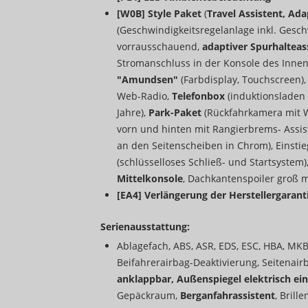
[W0B] Style Paket
(
Travel Assistent, Ad
(Geschwindigkeitsregelanlage inkl. Gesc
vorrausschauend,
adaptiver Spurhalteass
Stromanschluss in der Konsole des Innens
"Amundsen"
(Farbdisplay, Touchscreen)
Web-Radio,
Telefonbox
(induktionsladen 
Jahre),
Park-Paket
(Rückfahrkamera mit W
vorn und hinten mit Rangierbrems- Assis
an den Seitenscheiben in Chrom), Einstie
(schlüsselloses Schließ- und Startsystem)
Mittelkonsole
, Dachkantenspoiler groß mi
[EA4] Verlängerung der Herstellergaranti
Serienausstattung:
Ablagefach, ABS, ASR, EDS, ESC, HBA, MKB
Beifahrerairbag-Deaktivierung, Seitenair
anklappbar, Außenspiegel elektrisch ein
Gepäckraum,
Berganfahrassistent
, Bril