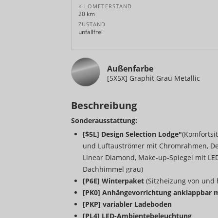
KILOMETERSTAND
20 km
ZUSTAND
unfallfrei
Außenfarbe
[5X5X] Graphit Grau Metallic
Beschreibung
Sonderausstattung:
[$5L] Design Selection Lodge"
(Komfortsit
und Luftauströmer mit Chromrahmen, Deko
Linear Diamond, Make-up-Spiegel mit LE
Dachhimmel grau)
[P6E] Winterpaket
(Sitzheizung von und 
[PK0] Anhängevorrichtung anklappbar mi
[PKP] variabler Ladeboden
[PL4] LED-Ambientebeleuchtung