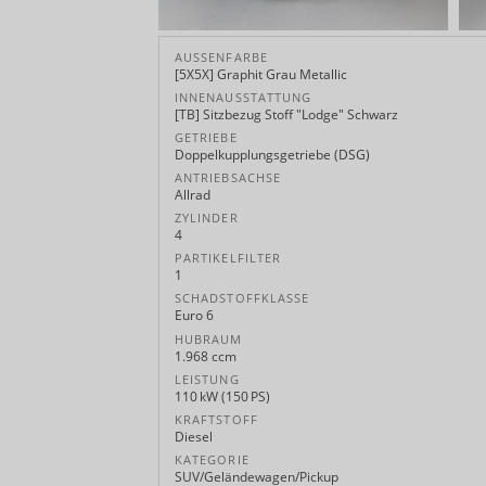
AUSSENFARBE
[5X5X] Graphit Grau Metallic
INNENAUSSTATTUNG
[TB] Sitzbezug Stoff "Lodge" Schwarz
GETRIEBE
Doppelkupplungsgetriebe (DSG)
ANTRIEBSACHSE
Allrad
ZYLINDER
4
PARTIKELFILTER
1
SCHADSTOFFKLASSE
Euro 6
HUBRAUM
1.968 ccm
LEISTUNG
110 kW (150 PS)
KRAFTSTOFF
Diesel
KATEGORIE
SUV/Geländewagen/Pickup