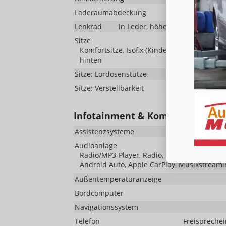
Laderaumabdeckung
Lenkrad
in Leder, höhenverstellbar, mit
Sitze
Komfortsitze, Isofix (Kindersitzbefestigung)
hinten
Sitze: Lordosenstütze
Sitze: Verstellbarkeit
Infotainment & Kommunikation
Assistenzsysteme
Audioanlage
Radio/MP3-Player, Radio, Schnittstelle MP3, 
Android Auto, Apple CarPlay, Musikstreami
Außentemperaturanzeige
Bordcomputer
Navigationssystem
Telefon
Freisprechei