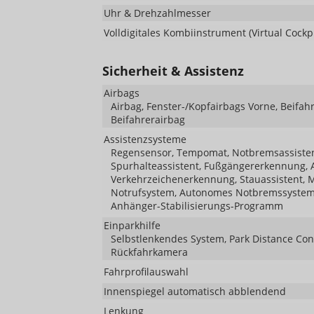
Uhr & Drehzahlmesser
Volldigitales Kombiinstrument (Virtual Cockpi
Sicherheit & Assistenz
Airbags
Airbag, Fenster-/Kopfairbags Vorne, Beifah
Beifahrerairbag
Assistenzsysteme
Regensensor, Tempomat, Notbremsassistent 
Spurhalteassistent, Fußgängererkennung, 
Verkehrzeichenerkennung, Stauassistent, 
Notrufsystem, Autonomes Notbremssystem,
Anhänger-Stabilisierungs-Programm
Einparkhilfe
Selbstlenkendes System, Park Distance Cont
Rückfahrkamera
Fahrprofilauswahl
Innenspiegel automatisch abblendend
Lenkung