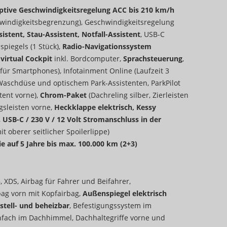
aptive Geschwindigkeitsregelung ACC bis 210 km/h
hwindigkeitsbegrenzung), Geschwindigkeitsregelung
istent, Stau-Assistent, Notfall-Assistent
, USB-C
piegels (1 Stück),
Radio-Navigationssystem
,
virtual Cockpit
inkl. Bordcomputer,
Sprachsteuerung
,
für Smartphones), Infotainment Online (Laufzeit 3
aschdüse und optischem Park-Assistenten, ParkPilot
tent vorne),
Chrom-Paket
(Dachreling silber, Zierleisten
gsleisten vorne,
Heckklappe elektrisch, Kessy
,
USB-C / 230 V / 12 Volt Stromanschluss in der
t oberer seitlicher Spoilerlippe)
e auf 5 Jahre bis max. 100.000 km (2+3)
, XDS, Airbag für Fahrer und Beifahrer,
bag vorn mit Kopfairbag,
Außenspiegel elektrisch
stell- und beheizbar
, Befestigungssystem im
lenfach im Dachhimmel, Dachhaltegriffe vorne und