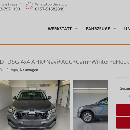
 Sie Fragen?
WhatsApp Beratung
3-7971190
0157-51582049
WERKSTATT
FAHRZEUGE
UN
0 TDI DSG 4x4 AHK+Navi+ACC+Cam+Winter+eHec
EU - Europa,
Neuwagen
Gesam