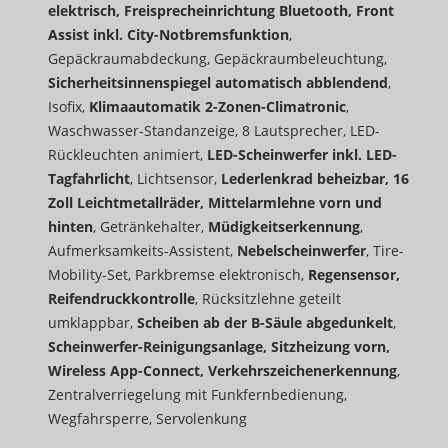
elektrisch, Freisprecheinrichtung Bluetooth, Front
Assist inkl. City-Notbremsfunktion
,
Gepäckraumabdeckung, Gepäckraumbeleuchtung,
Sicherheitsinnenspiegel automatisch abblendend
,
Isofix,
Klimaautomatik 2-Zonen-Climatronic
,
Waschwasser-Standanzeige, 8 Lautsprecher, LED-
Rückleuchten animiert,
LED-Scheinwerfer inkl. LED-
Tagfahrlicht
, Lichtsensor,
Lederlenkrad beheizbar, 16
Zoll Leichtmetallräder, Mittelarmlehne vorn und
hinten
, Getränkehalter,
Müdigkeitserkennung
,
Aufmerksamkeits-Assistent,
Nebelscheinwerfer
, Tire-
Mobility-Set, Parkbremse elektronisch,
Regensensor,
Reifendruckkontrolle
, Rücksitzlehne geteilt
umklappbar,
Scheiben ab der B-Säule abgedunkelt
,
Scheinwerfer-Reinigungsanlage, Sitzheizung vorn,
Wireless App-Connect, Verkehrszeichenerkennung
,
Zentralverriegelung mit Funkfernbedienung,
Wegfahrsperre, Servolenkung