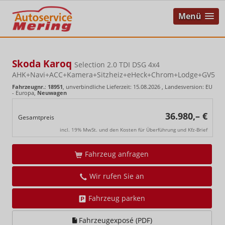
Menü
Skoda Karoq
Selection 2.0 TDI DSG 4x4
AHK+Navi+ACC+Kamera+Sitzheiz+eHeck+Chrom+Lodge+GV5
Fahrzeugnr.
:
18951
, unverbindliche Lieferzeit:
15.08.2026
, Landesversion: EU
- Europa,
Neuwagen
36.980,– €
Gesamtpreis
incl. 19% MwSt. und den Kosten für Überführung und Kfz-Brief
Fahrzeug anfragen
Wir rufen Sie an
Fahrzeug parken
Fahrzeugexposé (PDF)