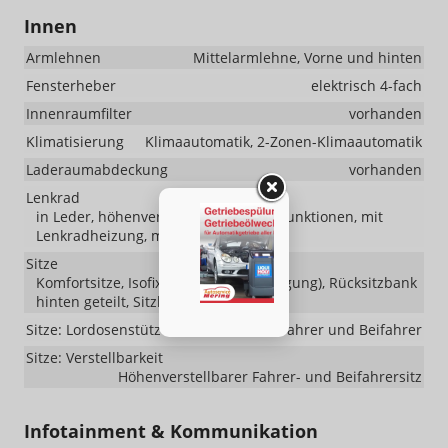
Innen
Armlehnen
Mittelarmlehne, Vorne und hinten
Fensterheber
elektrisch 4-fach
Innenraumfilter
vorhanden
Klimatisierung
Klimaautomatik, 2-Zonen-Klimaautomatik
Laderaumabdeckung
vorhanden
Lenkrad
in Leder, höhenverstellbar, mit Multifunktionen, mit
Lenkradheizung, mit Schaltwippen
Sitze
Komfortsitze, Isofix (Kindersitzbefestigung), Rücksitzbank
hinten geteilt, Sitzheizung
Sitze: Lordosenstütze
Fahrer und Beifahrer
Sitze: Verstellbarkeit
Höhenverstellbarer Fahrer- und Beifahrersitz
Infotainment & Kommunikation