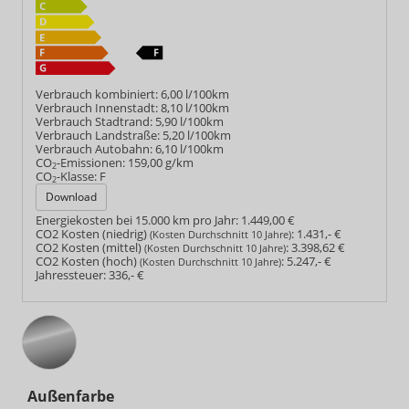
Verbrauch kombiniert:
6,00 l/100km
Verbrauch Innenstadt:
8,10 l/100km
Verbrauch Stadtrand:
5,90 l/100km
Verbrauch Landstraße:
5,20 l/100km
Verbrauch Autobahn:
6,10 l/100km
CO
-Emissionen:
159,00 g/km
2
CO
-Klasse:
F
2
Download
Energiekosten bei 15.000 km pro Jahr:
1.449,00 €
CO2 Kosten (niedrig)
:
1.431,- €
(Kosten Durchschnitt 10 Jahre)
CO2 Kosten (mittel)
:
3.398,62 €
(Kosten Durchschnitt 10 Jahre)
CO2 Kosten (hoch)
:
5.247,- €
(Kosten Durchschnitt 10 Jahre)
Jahressteuer:
336,- €
Außenfarbe