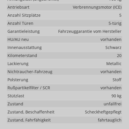
Antriebsart
Verbrennungsmotor (ICE)
Anzahl Sitzplätze
5
Anzahl Türen
5-türig
Garantieleistung
Fahrzeuggarantie vom Hersteller
HU/AU neu
vorhanden
Innenausstattung
Schwarz
Kilometerstand
20
Lackierung
Metallic
Nichtraucher-Fahrzeug
vorhanden
Polsterung
Stoff
Rußpartikelfilter / SCR
vorhanden
Stützlast
90 kg
Zustand
unfallfrei
Zustand, Beschaffenheit
Scheckheftgepflegt
Zustand, Fahrfähigkeit
fahrtauglich