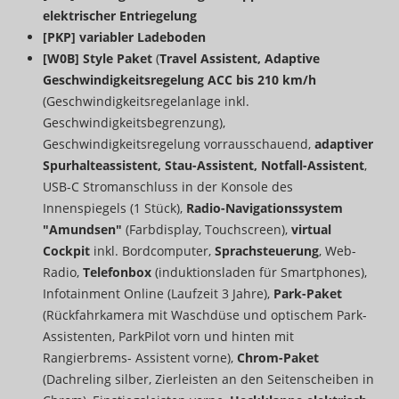
elektrischer Entriegelung
[PKP] variabler Ladeboden
[W0B] Style Paket
(
Travel Assistent, Adaptive
Geschwindigkeitsregelung ACC bis 210 km/h
(Geschwindigkeitsregelanlage inkl.
Geschwindigkeitsbegrenzung),
Geschwindigkeitsregelung vorrausschauend,
adaptiver
Spurhalteassistent, Stau-Assistent, Notfall-Assistent
,
USB-C Stromanschluss in der Konsole des
Innenspiegels (1 Stück),
Radio-Navigationssystem
"Amundsen"
(Farbdisplay, Touchscreen),
virtual
Cockpit
inkl. Bordcomputer,
Sprachsteuerung
, Web-
Radio,
Telefonbox
(induktionsladen für Smartphones),
Infotainment Online (Laufzeit 3 Jahre),
Park-Paket
(Rückfahrkamera mit Waschdüse und optischem Park-
Assistenten, ParkPilot vorn und hinten mit
Rangierbrems- Assistent vorne),
Chrom-Paket
(Dachreling silber, Zierleisten an den Seitenscheiben in