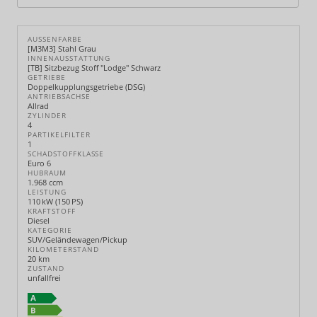
AUSSENFARBE
[M3M3] Stahl Grau
INNENAUSSTATTUNG
[TB] Sitzbezug Stoff "Lodge" Schwarz
GETRIEBE
Doppelkupplungsgetriebe (DSG)
ANTRIEBSACHSE
Allrad
ZYLINDER
4
PARTIKELFILTER
1
SCHADSTOFFKLASSE
Euro 6
HUBRAUM
1.968 ccm
LEISTUNG
110 kW (150 PS)
KRAFTSTOFF
Diesel
KATEGORIE
SUV/Geländewagen/Pickup
KILOMETERSTAND
20 km
ZUSTAND
unfallfrei