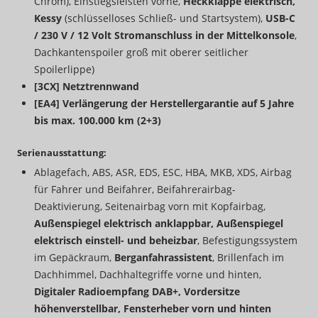
Chrom), Einstiegsleisten vorne,
Heckklappe elektrisch,
Kessy
(schlüsselloses Schließ- und Startsystem),
USB-C
/ 230 V / 12 Volt Stromanschluss in der Mittelkonsole
,
Dachkantenspoiler groß mit oberer seitlicher
Spoilerlippe)
[3CX] Netztrennwand
[EA4] Verlängerung der Herstellergarantie auf 5 Jahre
bis max. 100.000 km (2+3)
Serienausstattung:
Ablagefach, ABS, ASR, EDS, ESC, HBA, MKB, XDS, Airbag
für Fahrer und Beifahrer, Beifahrerairbag-
Deaktivierung, Seitenairbag vorn mit Kopfairbag,
Außenspiegel elektrisch anklappbar, Außenspiegel
elektrisch einstell- und beheizbar
, Befestigungssystem
im Gepäckraum,
Berganfahrassistent
, Brillenfach im
Dachhimmel, Dachhaltegriffe vorne und hinten,
Digitaler Radioempfang DAB+, Vordersitze
höhenverstellbar, Fensterheber vorn und hinten