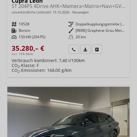
Cupra Leon
ST 204PS 4Drive AHK+Mamera+Matrix+Navi+GV4+Kessy+Parklenk+Alarm
unverbindliche Lieferzeit:
15.10.2026
Neuwagen
Fahrzeugnr.
19528
Getriebe
Doppelkupplungsgetriebe (DSG)
Kraftstoff
Benzin
Außenfarbe
[R6R6] Graphene Grau Metallic
Leistung
150 kW (204 PS)
Kilometerstand
20 km
35.280,– €
Wir rufen Sie an
Fahrzeugexposé (PDF)
Fahrzeug parken
incl. 19% MwSt.
Verbrauch kombiniert:
7,40 l/100km
CO
-Klasse:
F
2
CO
-Emissionen:
168,00 g/km
2