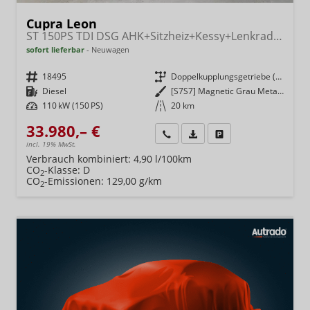
Cupra Leon
ST 150PS TDI DSG AHK+Sitzheiz+Kessy+Lenkradheiz+eHeck+Kamera+Alu18
sofort lieferbar
Neuwagen
Fahrzeugnr.
18495
Getriebe
Doppelkupplungsgetriebe (DSG)
Kraftstoff
Diesel
Außenfarbe
[S7S7] Magnetic Grau Metallic
Leistung
110 kW (150 PS)
Kilometerstand
20 km
33.980,– €
Wir rufen Sie an
Fahrzeugexposé (PDF)
Fahrzeug parken
incl. 19% MwSt.
Verbrauch kombiniert:
4,90 l/100km
CO
-Klasse:
D
2
CO
-Emissionen:
129,00 g/km
2