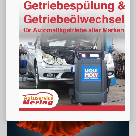
Fahrzeugnr.
19525
Getriebe
Doppelkupplungsgetriebe (DSG)
Kraftstoff
Benzin
Außenfarbe
[0E0E] Midnight Schwarz Metallic
Leistung
150 kW (204 PS)
Kilometerstand
20 km
34.980,– €
Wir rufen Sie an
Fahrzeugexposé (PDF)
Fahrzeug parken
incl. 19% MwSt.
Verbrauch kombiniert:
7,40 l/100km
CO
-Klasse:
F
2
CO
-Emissionen:
168,00 g/km
2