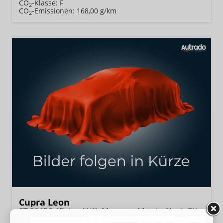
CO
-Klasse:
F
2
CO
-Emissionen:
168,00 g/km
2
Cupra Leon
ST 204PS 4Drive AHK+Mamera+Matrix+Navi+GV4+Kessy+Parklenk+Alarm
unverbindliche Lieferzeit:
15.10.2026
Neuwagen