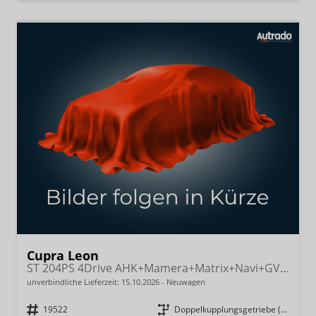
Cupra Leon
ST 204PS 4Drive AHK+Mamera+Matrix+Navi+GV4+Kessy+Parklenk+Alarm
unverbindliche Lieferzeit:
15.10.2026
Neuwagen
Fahrzeugnr.
19522
Getriebe
Doppelkupplungsgetriebe (DSG)