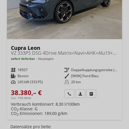
Cupra Leon
VZ 333PS DSG 4Drive Matrix+Navi+AHK+Alu19+Sitzheiz+IntelligentDrive
sofort lieferbar
Neuwagen
Fahrzeugnr.
18507
Getriebe
Doppelkupplungsgetriebe (DSG)
Kraftstoff
Benzin
Außenfarbe
[9K9K] Fiord Blau
Leistung
245 kW (333 PS)
Kilometerstand
20 km
38.380,– €
Wir rufen Sie an
Fahrzeugexposé (PDF)
Fahrzeug parken
incl. 19% MwSt.
Verbrauch kombiniert:
8,30 l/100km
CO
-Klasse:
G
2
CO
-Emissionen:
189,00 g/km
2
Datensätze pro Seite: