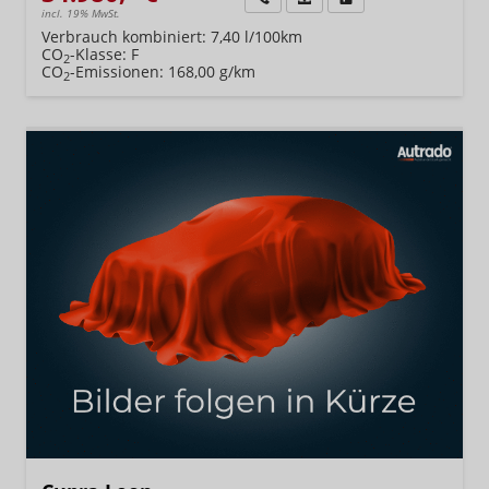
incl. 19% MwSt.
Verbrauch kombiniert:
7,40 l/100km
CO
-Klasse:
F
2
CO
-Emissionen:
168,00 g/km
2