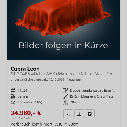
Cupra Leon
ST 204PS 4Drive AHK+Mamera+Matrix+Navi+GV4+Kessy+Parklenk+Alarm
unverbindliche Lieferzeit:
15.10.2026
Neuwagen
Fahrzeugnr.
19524
Getriebe
Doppelkupplungsgetriebe (DSG)
Kraftstoff
Benzin
Außenfarbe
[S7S7] Magnetic Grau Metallic
Leistung
150 kW (204 PS)
Kilometerstand
20 km
34.980,– €
Wir rufen Sie an
Fahrzeugexposé (PDF)
Fahrzeug parken
incl. 19% MwSt.
Verbrauch kombiniert:
7,40 l/100km