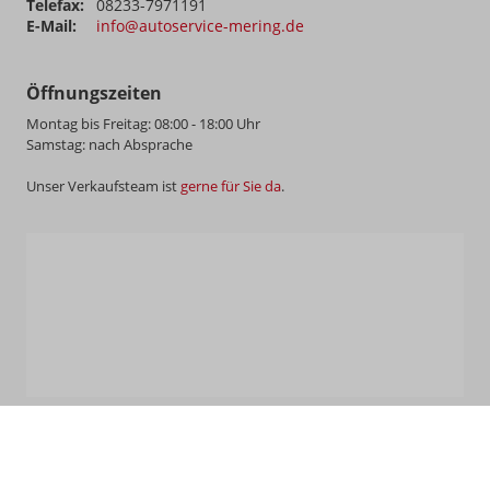
Telefax:
08233-7971191
E-Mail:
info@autoservice-mering.de
Öffnungszeiten
Montag bis Freitag: 08:00 - 18:00 Uhr
Samstag: nach Absprache
Unser Verkaufsteam ist
gerne für Sie da
.