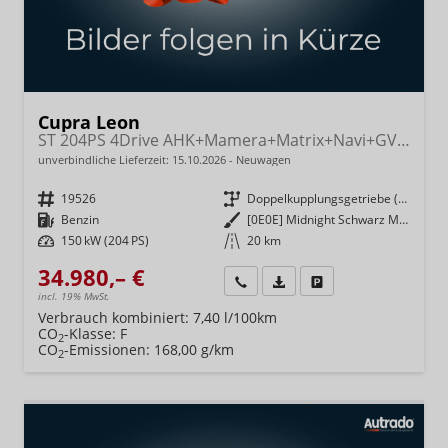
Cupra Leon
ST 204PS 4Drive AHK+Mamera+Matrix+Navi+GV4+Kessy+Parklenk+Alarm
unverbindliche Lieferzeit:
15.10.2026
Neuwagen
Fahrzeugnr.
19526
Getriebe
Doppelkupplungsgetriebe (DSG)
Kraftstoff
Benzin
Außenfarbe
[0E0E] Midnight Schwarz Metallic
Leistung
150 kW (204 PS)
Kilometerstand
20 km
34.980,– €
Wir rufen Sie an
Fahrzeugexposé (PDF)
Fahrzeug parken
incl. 19% MwSt.
Verbrauch kombiniert:
7,40 l/100km
CO
-Klasse:
F
2
CO
-Emissionen:
168,00 g/km
2