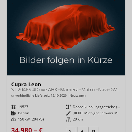
Cupra Leon
ST 204PS 4Drive AHK+Mamera+Matrix+Navi+GV4+Kessy+Parklenk+Alarm
unverbindliche Lieferzeit:
15.10.2026
Neuwagen
Fahrzeugnr.
19527
Getriebe
Doppelkupplungsgetriebe (DSG)
Kraftstoff
Benzin
Außenfarbe
[0E0E] Midnight Schwarz Metallic
Leistung
150 kW (204 PS)
Kilometerstand
20 km
34.980,– €
Wir rufen Sie an
Fahrzeugexposé (PDF)
Fahrzeug parken