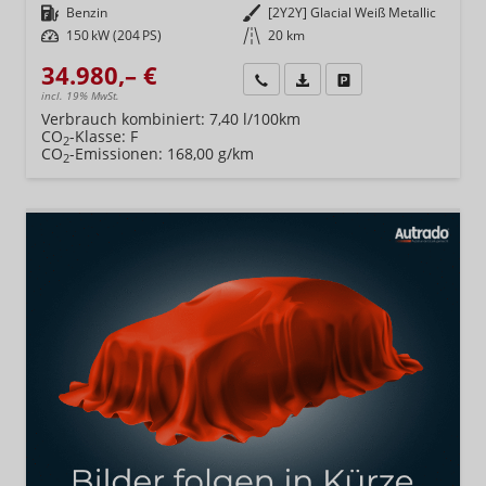
Kraftstoff
Benzin
Außenfarbe
[2Y2Y] Glacial Weiß Metallic
Leistung
150 kW (204 PS)
Kilometerstand
20 km
34.980,– €
Wir rufen Sie an
Fahrzeugexposé (PDF)
Fahrzeug parken
incl. 19% MwSt.
Verbrauch kombiniert:
7,40 l/100km
CO
-Klasse:
F
2
CO
-Emissionen:
168,00 g/km
2