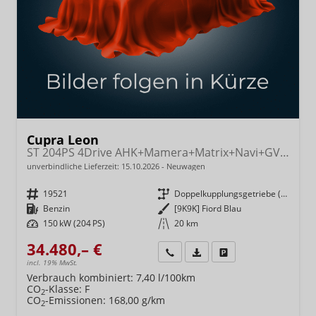
Cupra Leon
ST 204PS 4Drive AHK+Mamera+Matrix+Navi+GV4+Kessy+Parklenk+Alarm
unverbindliche Lieferzeit:
15.10.2026
Neuwagen
Fahrzeugnr.
19521
Getriebe
Doppelkupplungsgetriebe (DSG)
Kraftstoff
Benzin
Außenfarbe
[9K9K] Fiord Blau
Leistung
150 kW (204 PS)
Kilometerstand
20 km
34.480,– €
Wir rufen Sie an
Fahrzeugexposé (PDF)
Fahrzeug parken
incl. 19% MwSt.
Verbrauch kombiniert:
7,40 l/100km
CO
-Klasse:
F
2
CO
-Emissionen:
168,00 g/km
2