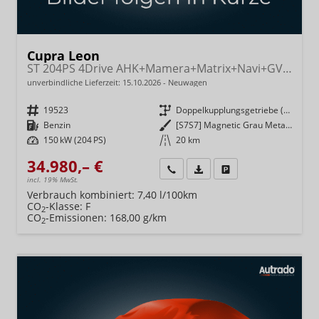
Cupra Leon
ST 204PS 4Drive AHK+Mamera+Matrix+Navi+GV4+Kessy+Parklenk+Alarm
unverbindliche Lieferzeit:
15.10.2026
Neuwagen
Fahrzeugnr.
19523
Getriebe
Doppelkupplungsgetriebe (DSG)
Kraftstoff
Benzin
Außenfarbe
[S7S7] Magnetic Grau Metallic
Leistung
150 kW (204 PS)
Kilometerstand
20 km
34.980,– €
Wir rufen Sie an
Fahrzeugexposé (PDF)
Fahrzeug parken
incl. 19% MwSt.
Verbrauch kombiniert:
7,40 l/100km
CO
-Klasse:
F
2
CO
-Emissionen:
168,00 g/km
2