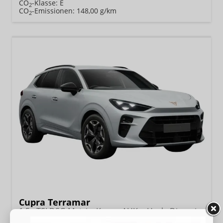
CO
-Klasse:
E
2
CO
-Emissionen:
148,00 g/km
2
Cupra Terramar
1.5 eTSI DSG Matrix+Kessy+AHK+eHeck+Dinamica+CarPlay+eHeck+GV5
unverbindliche Lieferzeit:
15.12.2026
Neuwagen