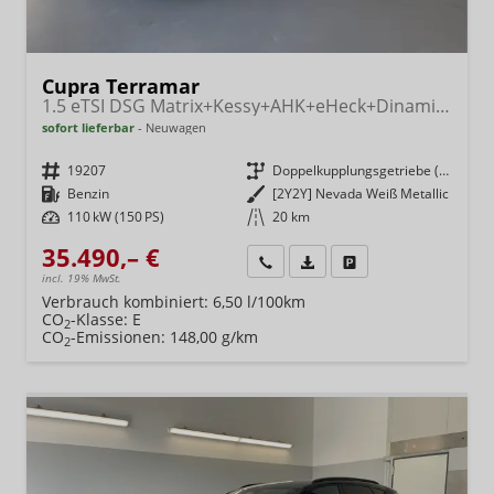
Cupra Terramar
1.5 eTSI DSG Matrix+Kessy+AHK+eHeck+Dinamica+CarPlay+eHeck+GV5
sofort lieferbar
Neuwagen
Fahrzeugnr.
19207
Getriebe
Doppelkupplungsgetriebe (DSG)
Kraftstoff
Benzin
Außenfarbe
[2Y2Y] Nevada Weiß Metallic
Leistung
110 kW (150 PS)
Kilometerstand
20 km
35.490,– €
Wir rufen Sie an
Fahrzeugexposé (PDF)
Fahrzeug parken
incl. 19% MwSt.
Verbrauch kombiniert:
6,50 l/100km
CO
-Klasse:
E
2
CO
-Emissionen:
148,00 g/km
2