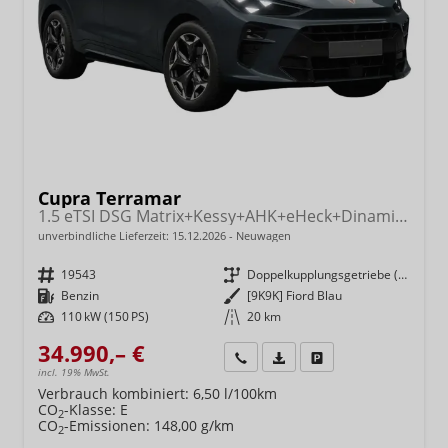
Cupra Terramar
1.5 eTSI DSG Matrix+Kessy+AHK+eHeck+Dinamica+CarPlay+eHeck+GV5
unverbindliche Lieferzeit:
15.12.2026
Neuwagen
Fahrzeugnr.
19543
Getriebe
Doppelkupplungsgetriebe (DSG)
Kraftstoff
Benzin
Außenfarbe
[9K9K] Fiord Blau
Leistung
110 kW (150 PS)
Kilometerstand
20 km
34.990,– €
Wir rufen Sie an
Fahrzeugexposé (PDF)
Fahrzeug parken
incl. 19% MwSt.
Verbrauch kombiniert:
6,50 l/100km
CO
-Klasse:
E
2
CO
-Emissionen:
148,00 g/km
2