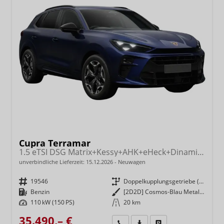
Cupra Terramar
1.5 eTSI DSG Matrix+Kessy+AHK+eHeck+Dinamica+CarPlay+eHeck+GV5
unverbindliche Lieferzeit:
15.12.2026
Neuwagen
Fahrzeugnr.
19546
Getriebe
Doppelkupplungsgetriebe (DSG)
Kraftstoff
Benzin
Außenfarbe
[2D2D] Cosmos-Blau Metallic
Leistung
110 kW (150 PS)
Kilometerstand
20 km
35.490,– €
Wir rufen Sie an
Fahrzeugexposé (PDF)
Fahrzeug parken