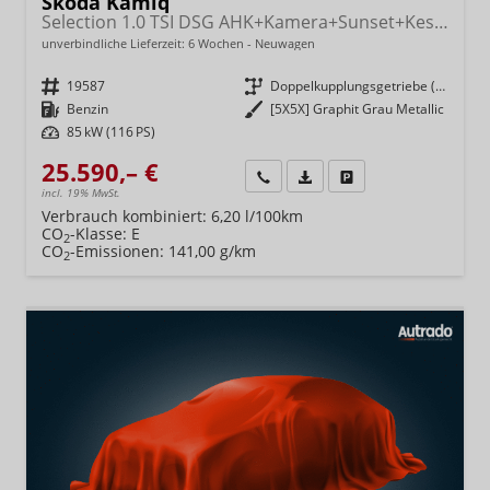
Skoda Kamiq
Selection 1.0 TSI DSG AHK+Kamera+Sunset+Kessy+AppConnect+Sitzheiz+Alu16+GV4
unverbindliche Lieferzeit:
6 Wochen
Neuwagen
Fahrzeugnr.
19587
Getriebe
Doppelkupplungsgetriebe (DSG)
Kraftstoff
Benzin
Außenfarbe
[5X5X] Graphit Grau Metallic
Leistung
85 kW (116 PS)
25.590,– €
Wir rufen Sie an
Fahrzeugexposé (PDF)
Fahrzeug parken
incl. 19% MwSt.
Verbrauch kombiniert:
6,20 l/100km
CO
-Klasse:
E
2
CO
-Emissionen:
141,00 g/km
2