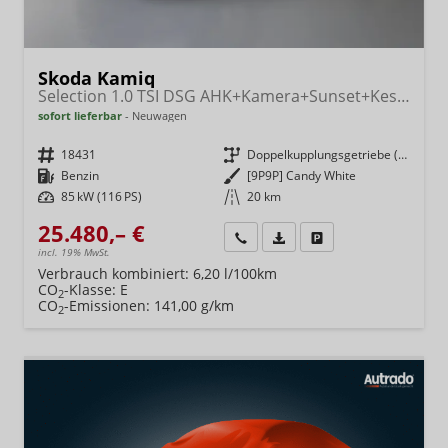
Skoda Kamiq
Selection 1.0 TSI DSG AHK+Kamera+Sunset+Kessy+AppConnect+Sitzheiz+Alu16+GV5
sofort lieferbar
Neuwagen
Fahrzeugnr.
18431
Getriebe
Doppelkupplungsgetriebe (DSG)
Kraftstoff
Benzin
Außenfarbe
[9P9P] Candy White
Leistung
85 kW (116 PS)
Kilometerstand
20 km
25.480,– €
Wir rufen Sie an
Fahrzeugexposé (PDF)
Fahrzeug parken
incl. 19% MwSt.
Verbrauch kombiniert:
6,20 l/100km
CO
-Klasse:
E
2
CO
-Emissionen:
141,00 g/km
2