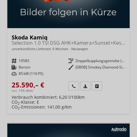
Skoda Kamiq
Selection 1.0 TSI DSG AHK+Kamera+Sunset+Kessy+AppConnect+Sitzheiz+Alu16+GV4
unverbindliche Lieferzeit:
6 Wochen
Neuwagen
Fahrzeugnr.
19585
Getriebe
Doppelkupplungsgetriebe (DSG)
Kraftstoff
Benzin
Außenfarbe
[0B0B] Smokey Diamond-Silber Metallic
Leistung
85 kW (116 PS)
25.590,– €
Wir rufen Sie an
Fahrzeugexposé (PDF)
Fahrzeug parken
incl. 19% MwSt.
Verbrauch kombiniert:
6,20 l/100km
CO
-Klasse:
E
2
CO
-Emissionen:
141,00 g/km
2