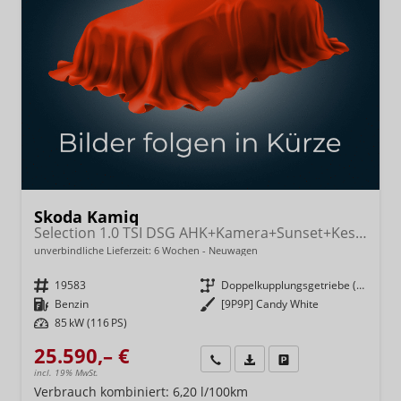
Skoda Kamiq
Selection 1.0 TSI DSG AHK+Kamera+Sunset+Kessy+AppConnect+Sitzheiz+Alu16+GV4
unverbindliche Lieferzeit:
6 Wochen
Neuwagen
Fahrzeugnr.
19583
Getriebe
Doppelkupplungsgetriebe (DSG)
Kraftstoff
Benzin
Außenfarbe
[9P9P] Candy White
Leistung
85 kW (116 PS)
25.590,– €
Wir rufen Sie an
Fahrzeugexposé (PDF)
Fahrzeug parken
incl. 19% MwSt.
Verbrauch kombiniert:
6,20 l/100km