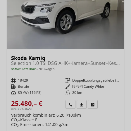
Skoda Kamiq
Selection 1.0 TSI DSG AHK+Kamera+Sunset+Kessy+AppConnect+Sitzheiz+Alu16+GV5
sofort lieferbar
Neuwagen
Fahrzeugnr.
18429
Getriebe
Doppelkupplungsgetriebe (DSG)
Kraftstoff
Benzin
Außenfarbe
[9P9P] Candy White
Leistung
85 kW (116 PS)
Kilometerstand
20 km
25.480,– €
Wir rufen Sie an
Fahrzeugexposé (PDF)
Fahrzeug parken
incl. 19% MwSt.
Verbrauch kombiniert:
6,20 l/100km
CO
-Klasse:
E
2
CO
-Emissionen:
141,00 g/km
2