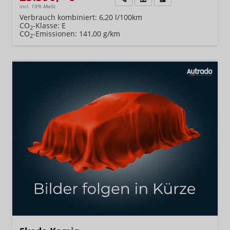
incl. 19% MwSt.
Verbrauch kombiniert:
6,20 l/100km
CO
-Klasse:
E
2
CO
-Emissionen:
141,00 g/km
2