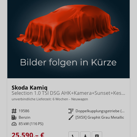
Skoda Kamiq
Selection 1.0 TSI DSG AHK+Kamera+Sunset+Kessy+AppConnect+Sitzheiz+Alu16+GV4
unverbindliche Lieferzeit:
6 Wochen
Neuwagen
Fahrzeugnr.
19586
Getriebe
Doppelkupplungsgetriebe (DSG)
Kraftstoff
Benzin
Außenfarbe
[5X5X] Graphit Grau Metallic
Leistung
85 kW (116 PS)
25.590,– €
Wir rufen Sie an
Fahrzeugexposé (PDF)
Fahrzeug parken