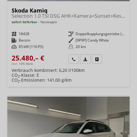
Skoda Kamiq
Selection 1.0 TSI DSG AHK+Kamera+Sunset+Kessy+AppConnect+Sitzheiz+Alu16+GV5
sofort lieferbar
Neuwagen
Fahrzeugnr.
18428
Getriebe
Doppelkupplungsgetriebe (DSG)
Kraftstoff
Benzin
Außenfarbe
[9P9P] Candy White
Leistung
85 kW (116 PS)
Kilometerstand
20 km
25.480,– €
Wir rufen Sie an
Fahrzeugexposé (PDF)
Fahrzeug parken
incl. 19% MwSt.
Verbrauch kombiniert:
6,20 l/100km
CO
-Klasse:
E
2
CO
-Emissionen:
141,00 g/km
2