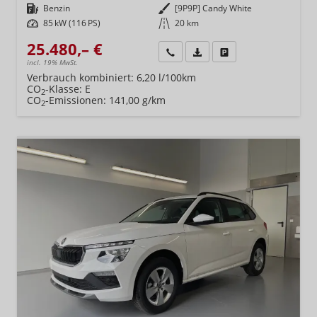
Kraftstoff
Benzin
Außenfarbe
[9P9P] Candy White
Leistung
85 kW (116 PS)
Kilometerstand
20 km
25.480,– €
Wir rufen Sie an
Fahrzeugexposé (PDF)
Fahrzeug parken
incl. 19% MwSt.
Verbrauch kombiniert:
6,20 l/100km
CO
-Klasse:
E
2
CO
-Emissionen:
141,00 g/km
2