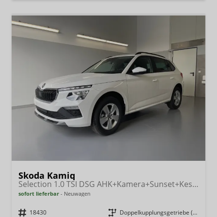
Skoda Kamiq
Selection 1.0 TSI DSG AHK+Kamera+Sunset+Kessy+AppConnect+Sitzheiz+Alu16+GV5
sofort lieferbar
Neuwagen
Fahrzeugnr.
18430
Getriebe
Doppelkupplungsgetriebe (DSG)