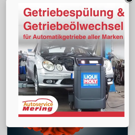
Fahrzeugnr.
19584
Getriebe
Doppelkupplungsgetriebe (DSG)
Kraftstoff
Benzin
Außenfarbe
[0B0B] Smokey Diamond-Silber Metallic
Leistung
85 kW (116 PS)
25.590,– €
Wir rufen Sie an
Fahrzeugexposé (PDF)
Fahrzeug parken
incl. 19% MwSt.
Verbrauch kombiniert:
6,20 l/100km
CO
-Klasse:
E
2
CO
-Emissionen:
141,00 g/km
2