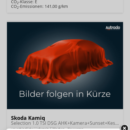
CO
-Klasse:
E
2
CO
-Emissionen:
141,00 g/km
2
Skoda Kamiq
Selection 1.0 TSI DSG AHK+Kamera+Sunset+Kessy+AppConnect+Sitzheiz+Alu16+GV4
unverbindliche Lieferzeit:
6 Wochen
Neuwagen