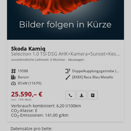
Skoda Kamiq
Selection 1.0 TSI DSG AHK+Kamera+Sunset+Kessy+AppConnect+Sitzheiz+Alu16+GV4
unverbindliche Lieferzeit:
6 Wochen
Neuwagen
Fahrzeugnr.
19588
Getriebe
Doppelkupplungsgetriebe (DSG)
Kraftstoff
Benzin
Außenfarbe
[8X8X] Race Blau Metallic
Leistung
85 kW (116 PS)
25.590,– €
Wir rufen Sie an
Fahrzeugexposé (PDF)
Fahrzeug parken
incl. 19% MwSt.
Verbrauch kombiniert:
6,20 l/100km
CO
-Klasse:
E
2
CO
-Emissionen:
141,00 g/km
2
Datensätze pro Seite: