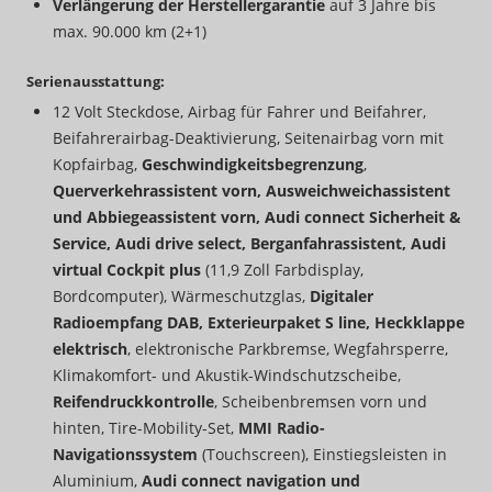
Verlängerung der Herstellergarantie
auf 3 Jahre bis
max. 90.000 km (2+1)
Serienausstattung:
12 Volt Steckdose, Airbag für Fahrer und Beifahrer,
Beifahrerairbag-Deaktivierung, Seitenairbag vorn mit
Kopfairbag,
Geschwindigkeitsbegrenzung
,
Querverkehrassistent vorn, Ausweichweichassistent
und Abbiegeassistent vorn, Audi connect Sicherheit &
Service, Audi drive select, Berganfahrassistent, Audi
virtual Cockpit plus
(11,9 Zoll Farbdisplay,
Bordcomputer), Wärmeschutzglas,
Digitaler
Radioempfang DAB, Exterieurpaket S line, Heckklappe
elektrisch
, elektronische Parkbremse, Wegfahrsperre,
Klimakomfort- und Akustik-Windschutzscheibe,
Reifendruckkontrolle
, Scheibenbremsen vorn und
hinten, Tire-Mobility-Set,
MMI Radio-
Navigationssystem
(Touchscreen), Einstiegsleisten in
Aluminium,
Audi connect navigation und