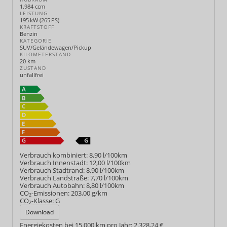
1.984 ccm
LEISTUNG
195 kW (265 PS)
KRAFTSTOFF
Benzin
KATEGORIE
SUV/Geländewagen/Pickup
KILOMETERSTAND
20 km
ZUSTAND
unfallfrei
Verbrauch kombiniert:
8,90 l/100km
Verbrauch Innenstadt:
12,00 l/100km
Verbrauch Stadtrand:
8,90 l/100km
Verbrauch Landstraße:
7,70 l/100km
Verbrauch Autobahn:
8,80 l/100km
CO
-Emissionen:
203,00 g/km
2
CO
-Klasse:
G
2
Download
Energiekosten bei 15.000 km pro Jahr:
2.328,24 €