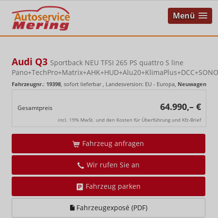
Menü
Audi Q3
Sportback NEU TFSI 265 PS quattro S line
Pano+TechPro+Matrix+AHK+HUD+Alu20+KlimaPlus+DCC+SON
Fahrzeugnr.
:
19398
,
sofort lieferbar
, Landesversion: EU - Europa,
Neuwagen
64.990,– €
Gesamtpreis
incl. 19% MwSt. und den Kosten für Überführung und Kfz-Brief
Fahrzeug anfragen
Wir rufen Sie an
Fahrzeug parken
Fahrzeugexposé (PDF)