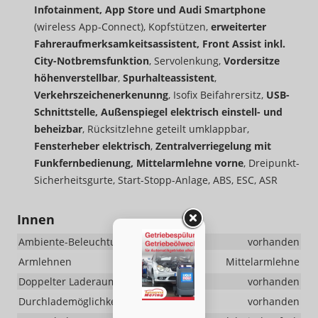
Infotainment, App Store und Audi Smartphone
(wireless App-Connect), Kopfstützen,
erweiterter
Fahreraufmerksamkeitsassistent, Front Assist inkl.
City-Notbremsfunktion
, Servolenkung,
Vordersitze
höhenverstellbar
,
Spurhalteassistent
,
Verkehrszeichenerkenunng
, Isofix Beifahrersitz,
USB-
Schnittstelle, Außenspiegel elektrisch einstell- und
beheizbar
, Rücksitzlehne geteilt umklappbar,
Fensterheber elektrisch
,
Zentralverriegelung mit
Funkfernbedienung, Mittelarmlehne vorne
, Dreipunkt-
Sicherheitsgurte, Start-Stopp-Anlage, ABS, ESC, ASR
Innen
Ambiente-Beleuchtung
vorhanden
Armlehnen
Mittelarmlehne
Doppelter Laderaumboden
vorhanden
Durchlademöglichkeit
vorhanden