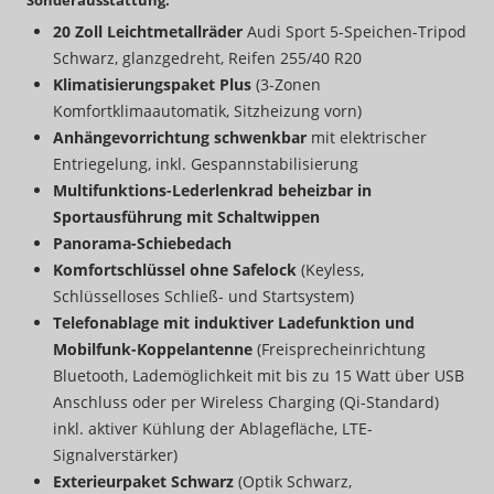
Sonderausstattung:
20 Zoll Leichtmetallräder
Audi Sport 5-Speichen-Tripod
Schwarz, glanzgedreht, Reifen 255/40 R20
Klimatisierungspaket Plus
(3-Zonen
Komfortklimaautomatik, Sitzheizung vorn)
An
hängevorrichtung schwenkbar
mit elektrischer
Entriegelung, inkl. Gespannstabilisierung
Multifunktions-Lederlenkrad beheizbar in
Sportausführung mit Schaltwippen
Panorama-Schiebedach
Komfortschlüssel ohne Safelock
(Keyless,
Schlüsselloses Schließ- und Startsystem)
Telefonablage mit induktiver Ladefunktion und
Mobilfunk-Koppelantenne
(Freisprecheinrichtung
Bluetooth, Lademöglichkeit mit bis zu 15 Watt über USB
Anschluss oder per Wireless Charging (Qi-Standard)
inkl. aktiver Kühlung der Ablagefläche, LTE-
Signalverstärker)
Exterieurpaket Schwarz
(Optik Schwarz,