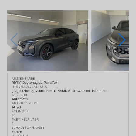
AUSSENFARBE
[6Y6Y] Daytonagrau Perleffekt
INNENAUSSTATTUNG
[TG] Sitzbezug Mikrofaser "DINAMICA" Schwarz mit Nähte Rot
GETRIEBE
Automatik
ANTRIEBSACHSE
Allrad
ZYLINDER
4
PARTIKELFILTER
1
SCHADSTOFFKLASSE
Euro 6
HUBRAUM