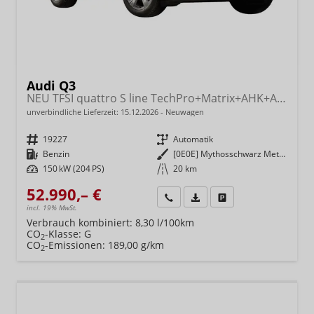
Audi Q3
NEU TFSI quattro S line TechPro+Matrix+AHK+Alu19+KlimaPlus+ExtSchwarz+DCC
unverbindliche Lieferzeit:
15.12.2026
Neuwagen
Fahrzeugnr.
19227
Getriebe
Automatik
Kraftstoff
Benzin
Außenfarbe
[0E0E] Mythosschwarz Metallic
Leistung
150 kW (204 PS)
Kilometerstand
20 km
52.990,– €
Wir rufen Sie an
Fahrzeugexposé (PDF)
Fahrzeug parken
incl. 19% MwSt.
Verbrauch kombiniert:
8,30 l/100km
CO
-Klasse:
G
2
CO
-Emissionen:
189,00 g/km
2