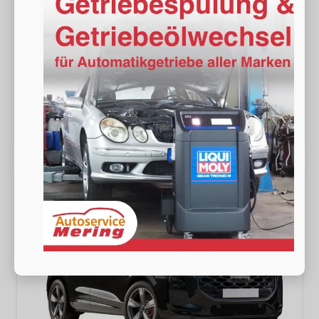
Fahrzeugnr.
19538
Getriebe
Automatik
Kraftstoff
Diesel
Außenfarbe
[6Y6Y] Daytonagrau Perleffekt
Leistung
142 kW (193 PS)
Kilometerstand
20 km
52.490,– €
Wir rufen Sie an
Fahrzeugexposé (PDF)
Fahrzeug parken
incl. 19% MwSt.
Verbrauch kombiniert:
6,80 l/100km
CO
-Klasse:
G
2
CO
-Emissionen:
178,00 g/km
2