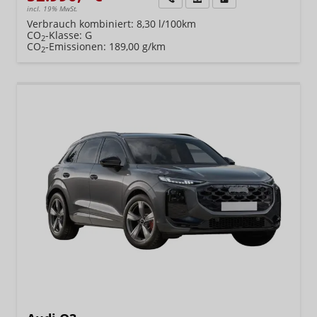
incl. 19% MwSt.
Verbrauch kombiniert:
8,30 l/100km
CO
-Klasse:
G
2
CO
-Emissionen:
189,00 g/km
2