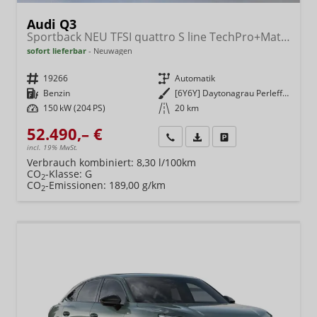
Audi Q3
Sportback NEU TFSI quattro S line TechPro+Matrix+AHK+Alu19+KlimaPlus+ExtSchwarz+DCC
sofort lieferbar
Neuwagen
Fahrzeugnr.
19266
Getriebe
Automatik
Kraftstoff
Benzin
Außenfarbe
[6Y6Y] Daytonagrau Perleffekt
Leistung
150 kW (204 PS)
Kilometerstand
20 km
52.490,– €
Wir rufen Sie an
Fahrzeugexposé (PDF)
Fahrzeug parken
incl. 19% MwSt.
Verbrauch kombiniert:
8,30 l/100km
CO
-Klasse:
G
2
CO
-Emissionen:
189,00 g/km
2