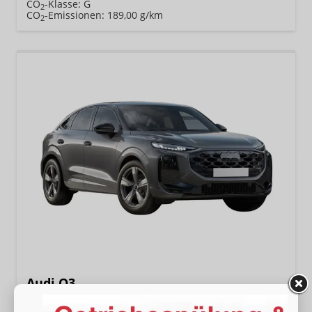
CO
-Klasse:
G
2
CO
-Emissionen:
189,00 g/km
2
Audi Q3
Sportback NEU TDI quattro S line Tech+AHK+Alu19+LEDplus+KlimaPlus+ExtSchwarz
unverbindliche Lieferzeit:
15.03.2027
Neuwagen