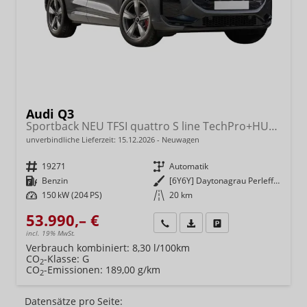
Audi Q3
Sportback NEU TFSI quattro S line TechPro+HUD+Matrix+AHK+Alu19+KlimaPlus+ExtSchwarz+DCC
unverbindliche Lieferzeit:
15.12.2026
Neuwagen
Fahrzeugnr.
19271
Getriebe
Automatik
Kraftstoff
Benzin
Außenfarbe
[6Y6Y] Daytonagrau Perleffekt
Leistung
150 kW (204 PS)
Kilometerstand
20 km
53.990,– €
Wir rufen Sie an
Fahrzeugexposé (PDF)
Fahrzeug parken
incl. 19% MwSt.
Verbrauch kombiniert:
8,30 l/100km
CO
-Klasse:
G
2
CO
-Emissionen:
189,00 g/km
2
Datensätze pro Seite: