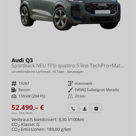
Audi Q3
Sportback NEU TFSI quattro S line TechPro+Matrix+AHK+Alu19+KlimaPlus+ExtSchwarz+DCC
unverbindliche Lieferzeit:
14 Tage
Neuwagen
Fahrzeugnr.
19267
Getriebe
Automatik
Kraftstoff
Benzin
Außenfarbe
[V6V6] Salbeigrün Metallic
Leistung
150 kW (204 PS)
Kilometerstand
20 km
52.490,– €
Wir rufen Sie an
Fahrzeugexposé (PDF)
Fahrzeug parken
incl. 19% MwSt.
Verbrauch kombiniert:
8,30 l/100km
CO
-Klasse:
G
2
CO
-Emissionen:
189,00 g/km
2