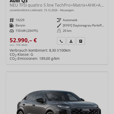
Audi Q3
NEU TFSI quattro S line TechPro+Matrix+AHK+Alu19+KlimaPlus+ExtSchwarz+DCC
unverbindliche Lieferzeit:
15.12.2026
Neuwagen
Fahrzeugnr.
19229
Getriebe
Automatik
Kraftstoff
Benzin
Außenfarbe
[6Y6Y] Daytonagrau Perleffekt
Leistung
150 kW (204 PS)
Kilometerstand
20 km
52.990,– €
Wir rufen Sie an
Fahrzeugexposé (PDF)
Fahrzeug parken
incl. 19% MwSt.
Verbrauch kombiniert:
8,30 l/100km
CO
-Klasse:
G
2
CO
-Emissionen:
189,00 g/km
2