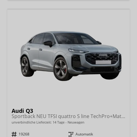
Audi Q3
Sportback NEU TFSI quattro S line TechPro+Matrix+AHK+Alu19+KlimaPlus+ExtSchwarz+DCC
unverbindliche Lieferzeit:
14 Tage
Neuwagen
Fahrzeugnr.
19268
Getriebe
Automatik