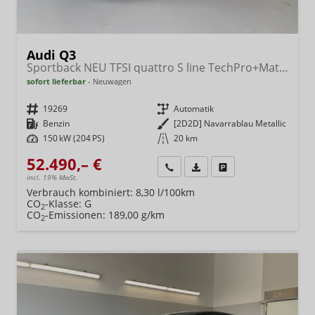
Audi Q3
Sportback NEU TFSI quattro S line TechPro+Matrix+AHK+Alu19+KlimaPlus+ExtSchwarz+DCC
sofort lieferbar
Neuwagen
Fahrzeugnr.
19269
Getriebe
Automatik
Kraftstoff
Benzin
Außenfarbe
[2D2D] Navarrablau Metallic
Leistung
150 kW (204 PS)
Kilometerstand
20 km
52.490,– €
Wir rufen Sie an
Fahrzeugexposé (PDF)
Fahrzeug parken
incl. 19% MwSt.
Verbrauch kombiniert:
8,30 l/100km
CO
-Klasse:
G
2
CO
-Emissionen:
189,00 g/km
2