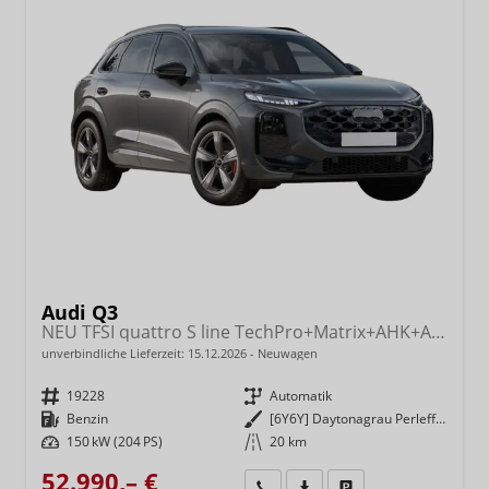
Audi Q3
NEU TFSI quattro S line TechPro+Matrix+AHK+Alu19+KlimaPlus+ExtSchwarz+DCC
unverbindliche Lieferzeit:
15.12.2026
Neuwagen
Fahrzeugnr.
19228
Getriebe
Automatik
Kraftstoff
Benzin
Außenfarbe
[6Y6Y] Daytonagrau Perleffekt
Leistung
150 kW (204 PS)
Kilometerstand
20 km
52.990,– €
Wir rufen Sie an
Fahrzeugexposé (PDF)
Fahrzeug parken