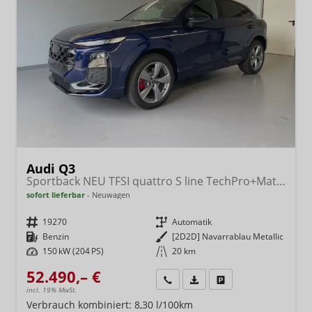
Audi Q3
Sportback NEU TFSI quattro S line TechPro+Matrix+AHK+Alu19+KlimaPlus+ExtSchwarz+DCC
sofort lieferbar
Neuwagen
Fahrzeugnr.
19270
Getriebe
Automatik
Kraftstoff
Benzin
Außenfarbe
[2D2D] Navarrablau Metallic
Leistung
150 kW (204 PS)
Kilometerstand
20 km
52.490,– €
Wir rufen Sie an
Fahrzeugexposé (PDF)
Fahrzeug parken
incl. 19% MwSt.
Verbrauch kombiniert:
8,30 l/100km