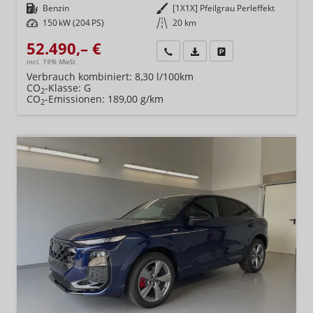
Kraftstoff
Benzin
Außenfarbe
[1X1X] Pfeilgrau Perleffekt
Leistung
150 kW (204 PS)
Kilometerstand
20 km
52.490,– €
Wir rufen Sie an
Fahrzeugexposé (PDF)
Fahrzeug parken
incl. 19% MwSt.
Verbrauch kombiniert:
8,30 l/100km
CO
-Klasse:
G
2
CO
-Emissionen:
189,00 g/km
2