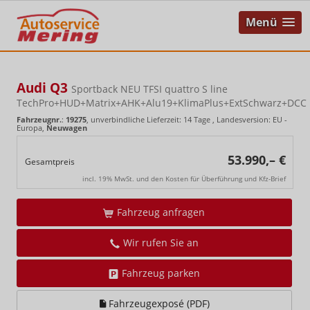
Menü
Audi Q3
Sportback NEU TFSI quattro S line
TechPro+HUD+Matrix+AHK+Alu19+KlimaPlus+ExtSchwarz+DCC
Fahrzeugnr.
:
19275
, unverbindliche Lieferzeit:
14 Tage
, Landesversion: EU -
Europa,
Neuwagen
53.990,– €
Gesamtpreis
incl. 19% MwSt. und den Kosten für Überführung und Kfz-Brief
Fahrzeug anfragen
Wir rufen Sie an
Fahrzeug parken
Fahrzeugexposé (PDF)