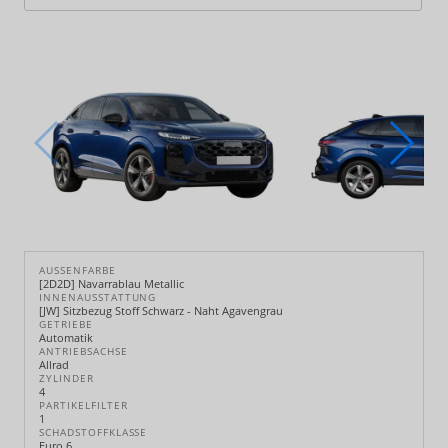
AUSSENFARBE
[2D2D] Navarrablau Metallic
INNENAUSSTATTUNG
[JW] Sitzbezug Stoff Schwarz - Naht Agavengrau
GETRIEBE
Automatik
ANTRIEBSACHSE
Allrad
ZYLINDER
4
PARTIKELFILTER
1
SCHADSTOFFKLASSE
Euro 6