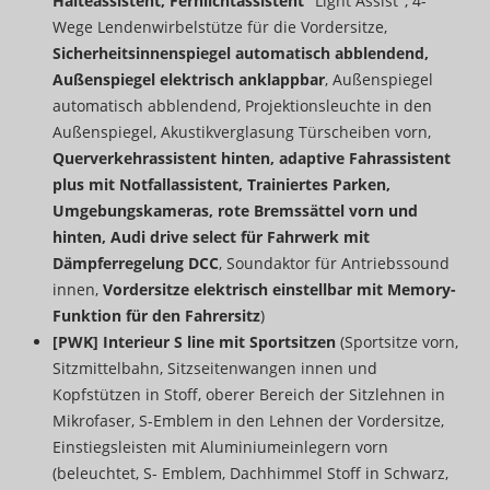
Halteassistent, Fernlichtassistent
"Light Assist", 4-
Wege Lendenwirbelstütze für die Vordersitze,
Sicherheitsinnenspiegel automatisch abblendend,
Außenspiegel elektrisch anklappbar
, Außenspiegel
automatisch abblendend, Projektionsleuchte in den
Außenspiegel, Akustikverglasung Türscheiben vorn,
Querverkehrassistent hinten, adaptive Fahrassistent
plus mit Notfallassistent, Trainiertes Parken,
Umgebungskameras, rote Bremssättel vorn und
hinten, Audi drive select für Fahrwerk mit
Dämpferregelung DCC
, Soundaktor für Antriebssound
innen,
Vordersitze elektrisch einstellbar mit Memory-
Funktion für den Fahrersitz
)
[PWK] Interieur S line mit Sportsitzen
(Sportsitze vorn,
Sitzmittelbahn, Sitzseitenwangen innen und
Kopfstützen in Stoff, oberer Bereich der Sitzlehnen in
Mikrofaser, S-Emblem in den Lehnen der Vordersitze,
Einstiegsleisten mit Aluminiumeinlegern vorn
(beleuchtet, S- Emblem, Dachhimmel Stoff in Schwarz,