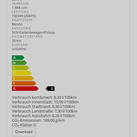
HUBRAUM
1.984 ccm
LEISTUNG
150 kW (204 PS)
KRAFTSTOFF
Benzin
KATEGORIE
SUV/Geländewagen/Pickup
KILOMETERSTAND
20 km
ZUSTAND
unfallfrei
Verbrauch kombiniert:
8,30 l/100km
Verbrauch Innenstadt:
10,90 l/100km
Verbrauch Stadtrand:
8,30 l/100km
Verbrauch Landstraße:
7,30 l/100km
Verbrauch Autobahn:
8,20 l/100km
CO
-Emissionen:
189,00 g/km
2
CO
-Klasse:
G
2
Download