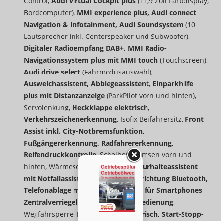
Control,
Audi virtual Cockpit plus
(11,9 Zoll Farbdisplay,
Bordcomputer),
MMI experience plus, Audi connect
Navigation & Infotainment, Audi Soundsystem
(10
Lautsprecher inkl. Centerspeaker und Subwoofer),
Digitaler Radioempfang DAB+, MMI Radio-
Navigationssystem plus mit MMI touch
(Touchscreen),
Audi drive select
(Fahrmodusauswahl),
Ausweichassistent, Abbiegeassistent
,
Einparkhilfe
plus mit Distanzanzeige
(ParkPilot vorn und hinten),
Servolenkung,
Heckklappe elektrisch
,
Verkehrszeichenerkennung
, Isofix Beifahrersitz,
Front
Assist inkl. City-Notbremsfunktion,
Fußgängererkennung, Radfahrererkennung,
Reifendruckkontrolle
, Scheibenbremsen vorn und
hinten, Wärmeschutzverglasung,
Spurhalteassistent
mit Notfallassistent, Freisprecheinrichtung Bluetooth,
Telefonablage mit induktionsladen für Smartphones
Zentralverriegelung mit Funkfernbedienung
,
Wegfahrsperre,
Fensterheber elektrisch, Start-Stopp-