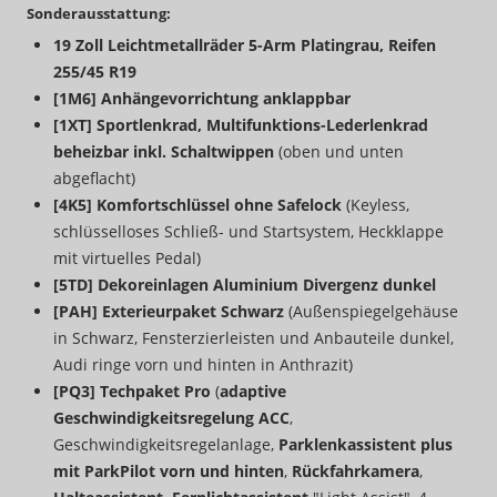
Sonderausstattung:
19 Zoll Leichtmetallräder 5-Arm Platingrau, Reifen
255/45 R19
[1M6] Anhängevorrichtung anklappbar
[1XT] Sportlenkrad, Multifunktions-Lederlenkrad
beheizbar inkl. Schaltwippen
(oben und unten
abgeflacht)
[4K5] Komfortschlüssel ohne Safelock
(Keyless,
schlüsselloses Schließ- und Startsystem, Heckklappe
mit virtuelles Pedal)
[5TD] Dekoreinlagen Aluminium Divergenz dunkel
[PAH] Exterieurpaket Schwarz
(Außenspiegelgehäuse
in Schwarz, Fensterzierleisten und Anbauteile dunkel,
Audi ringe vorn und hinten in Anthrazit)
[PQ3] Techpaket Pro
(
adaptive
Geschwindigkeitsregelung ACC
,
Geschwindigkeitsregelanlage,
Parklenkassistent plus
mit ParkPilot vorn und hinten
,
Rückfahrkamera
,