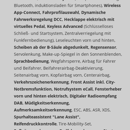
Bluetooth, induktionsladen für Smartphones),
Wireless
App-Connect, Fahrprofilauswahl, Dynamische
Fahrwerksregelung DCC, Hecklappe elektrisch mit
virtuelles Pedal, Keyless Advanced
(Schlüsselloses
Schließ- und Startsystem, Zentralverriegelung mit
Funkfernbedienung), Leseleuchten vorn und hinten,
Scheiben ab der B-Säule abgedunkelt, Regensensor
,
Servolenkung, Make-up-Spiegel in den Sonnenblenden,
Sprachbedienung
, Wegfahrsperre, Airbag für Fahrer
und Beifahrer, Beifahrerairbag-Deaktivierung,
Seitenairbag vorn, Kopfairbag vorn, Centerairbag,
Verkehrszeichenerkennung
,
Front Assist inkl. City-
Notbremsfunktion, Notrufsystem eCall,
Fensterheber
vorn und hinten elektrisch, Digitaler Radioempfang
DAB, Müdigkeitserkennung,
Aufmerksamkeitserkennung
, ESC, ABS, ASR, XDS,
Spurhalteassistent "Lane Assist",
Reifendruckkontrolle
, Tire-Mobility-Set,