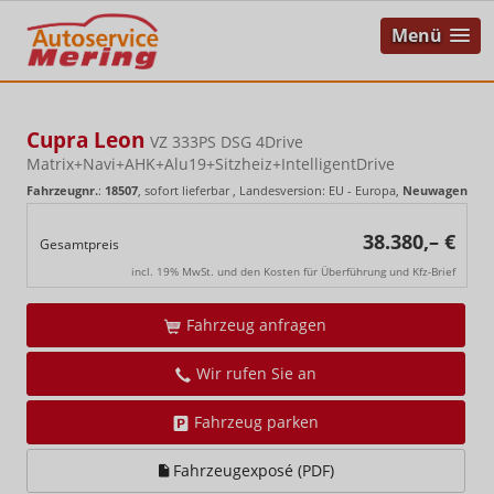
Menü
Cupra Leon
VZ 333PS DSG 4Drive
Matrix+Navi+AHK+Alu19+Sitzheiz+IntelligentDrive
Fahrzeugnr.
:
18507
,
sofort lieferbar
, Landesversion: EU - Europa,
Neuwagen
38.380,– €
Gesamtpreis
incl. 19% MwSt. und den Kosten für Überführung und Kfz-Brief
Fahrzeug anfragen
Wir rufen Sie an
Fahrzeug parken
Fahrzeugexposé (PDF)