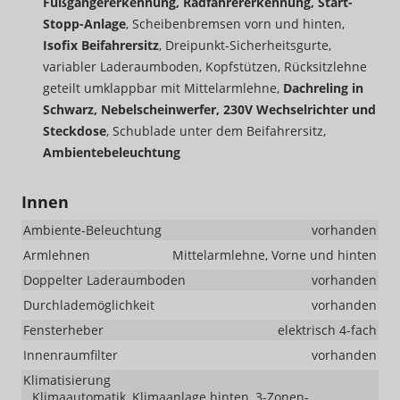
Fußgängererkennung, Radfahrererkennung, Start-
Stopp-Anlage
, Scheibenbremsen vorn und hinten,
Isofix Beifahrersitz
, Dreipunkt-Sicherheitsgurte,
variabler Laderaumboden, Kopfstützen, Rücksitzlehne
geteilt umklappbar mit Mittelarmlehne,
Dachreling in
Schwarz, Nebelscheinwerfer, 230V Wechselrichter und
Steckdose
, Schublade unter dem Beifahrersitz,
Ambientebeleuchtung
Innen
Ambiente-Beleuchtung
vorhanden
Armlehnen
Mittelarmlehne, Vorne und hinten
Doppelter Laderaumboden
vorhanden
Durchlademöglichkeit
vorhanden
Fensterheber
elektrisch 4-fach
Innenraumfilter
vorhanden
Klimatisierung
Klimaautomatik, Klimaanlage hinten, 3-Zonen-