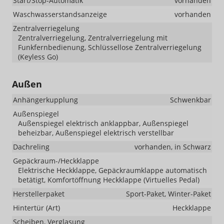
Start/Stop-Automatik
vorhanden
Waschwasserstandsanzeige
vorhanden
Zentralverriegelung
Zentralverriegelung, Zentralverriegelung mit
Funkfernbedienung, Schlüssellose Zentralverriegelung
(Keyless Go)
Außen
Anhängerkupplung
Schwenkbar
Außenspiegel
Außenspiegel elektrisch anklappbar, Außenspiegel
beheizbar, Außenspiegel elektrisch verstellbar
Dachreling
vorhanden, in Schwarz
Gepäckraum-/Heckklappe
Elektrische Heckklappe, Gepäckraumklappe automatisch
betätigt, Komfortöffnung Heckklappe (Virtuelles Pedal)
Herstellerpaket
Sport-Paket, Winter-Paket
Hintertür (Art)
Heckklappe
Scheiben, Verglasung