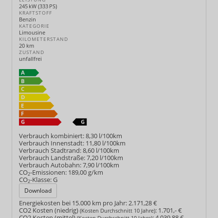
245 kW (333 PS)
KRAFTSTOFF
Benzin
KATEGORIE
Limousine
KILOMETERSTAND
20 km
ZUSTAND
unfallfrei
Verbrauch kombiniert:
8,30 l/100km
Verbrauch Innenstadt:
11,80 l/100km
Verbrauch Stadtrand:
8,60 l/100km
Verbrauch Landstraße:
7,20 l/100km
Verbrauch Autobahn:
7,90 l/100km
CO
-Emissionen:
189,00 g/km
2
CO
-Klasse:
G
2
Download
Energiekosten bei 15.000 km pro Jahr:
2.171,28 €
CO2 Kosten (niedrig)
:
1.701,- €
(Kosten Durchschnitt 10 Jahre)
CO2 Kosten (mittel)
:
4.039,88 €
(Kosten Durchschnitt 10 Jahre)