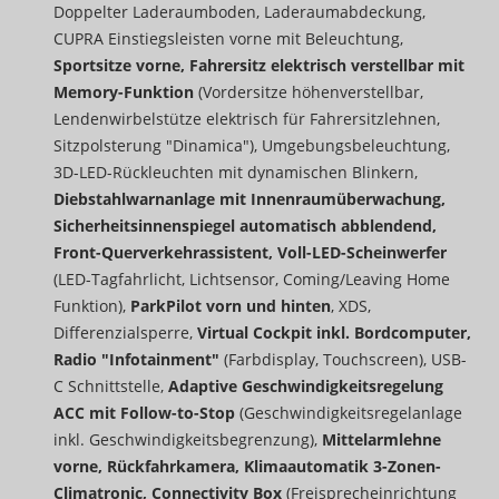
Doppelter Laderaumboden, Laderaumabdeckung,
CUPRA Einstiegsleisten vorne mit Beleuchtung,
Sportsitze vorne, Fahrersitz elektrisch verstellbar mit
Memory-Funktion
(Vordersitze höhenverstellbar,
Lendenwirbelstütze elektrisch für Fahrersitzlehnen,
Sitzpolsterung "Dinamica"), Umgebungsbeleuchtung,
3D-LED-Rückleuchten mit dynamischen Blinkern,
Diebstahlwarnanlage mit Innenraumüberwachung,
Sicherheitsinnenspiegel automatisch abblendend,
Front-Querverkehrassistent, Voll-LED-Scheinwerfer
(LED-Tagfahrlicht, Lichtsensor, Coming/Leaving Home
Funktion),
ParkPilot vorn und hinten
, XDS,
Differenzialsperre,
Virtual Cockpit inkl. Bordcomputer,
Radio "Infotainment"
(Farbdisplay, Touchscreen), USB-
C Schnittstelle,
Adaptive Geschwindigkeitsregelung
ACC mit Follow-to-Stop
(Geschwindigkeitsregelanlage
inkl. Geschwindigkeitsbegrenzung),
Mittelarmlehne
vorne, Rückfahrkamera, Klimaautomatik 3-Zonen-
Climatronic, Connectivity Box
(Freisprecheinrichtung