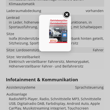
Klimaautomatik
Laderaumabdeckung
vorhanden
Lenkrad
in Leder, höhenverstellbar, mit Multifunktionen, in
Sportausführung, mit Lenkradheizung, mit Schaltwippen
Sitze
Isofix (Kindersitzbefestigung), Rücksitzbank hinten geteilt,
Sitzheizung, Sportsitze, Isofix Beifahrersitz
Sitze: Lordosenstütze
Fahrer
Sitze: Verstellbarkeit
Elektrisch verstellbarer Fahrersitz, Memorypaket,
Höhenverstellbarer Fahrer- und Beifahrersitz
Infotainment & Kommunikation
Assistenzsysteme
Sprachsteuerung
Audioanlage
Radio/MP3-Player, Radio, Schnittstelle MP3, Schnittstelle
USB, Digitalradio DAB, Farbdisplay, Android Auto, Apple
CarPlay, Musikstreaming integriert, Touchscreen