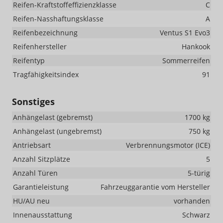
Reifen-Kraftstoffeffizienzklasse
C
Reifen-Nasshaftungsklasse
A
Reifenbezeichnung
Ventus S1 Evo3
Reifenhersteller
Hankook
Reifentyp
Sommerreifen
Tragfähigkeitsindex
91
Sonstiges
Anhängelast (gebremst)
1700 kg
Anhängelast (ungebremst)
750 kg
Antriebsart
Verbrennungsmotor (ICE)
Anzahl Sitzplätze
5
Anzahl Türen
5-türig
Garantieleistung
Fahrzeuggarantie vom Hersteller
HU/AU neu
vorhanden
Innenausstattung
Schwarz