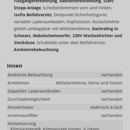
Fußgängererkennung, Radfahrererkennung, Start-
Stopp-Anlage
, Scheibenbremsen vorn und hinten,
Isofix Beifahrersitz
, Dreipunkt-Sicherheitsgurte,
variabler Laderaumboden, Kopfstützen, Rücksitzlehne
geteilt umklappbar mit Mittelarmlehne,
Dachreling in
Schwarz, Nebelscheinwerfer, 230V Wechselrichter und
Steckdose
, Schublade unter dem Beifahrersitz,
Ambientebeleuchtung
Innen
Ambiente-Beleuchtung
vorhanden
Armlehnen
Mittelarmlehne, Vorne und hinten
Doppelter Laderaumboden
vorhanden
Durchlademöglichkeit
vorhanden
Fensterheber
elektrisch 4-fach
Innenraumfilter
vorhanden
Klimatisierung
Klimaautomatik, Klimaanlage hinten, 3-Zonen-