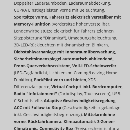
Doppelter Laderaumboden, Laderaumabdeckung,
CUPRA Einstiegsleisten vorne mit Beleuchtung,
Sportsitze vorne, Fahrersitz elektrisch verstellbar mit
Memory-Funktion
(Vordersitze höhenverstellbar,
Lendenwirbelstütze elektrisch für Fahrersitzlehnen,
Sitzpolsterung "Dinamica"), Umgebungsbeleuchtung,
3D-LED-Rückleuchten mit dynamischen Blinkern,
Diebstahlwarnanlage mit Innenraumüberwachung,
Sicherheitsinnenspiegel automatisch abblendend,
Front-Querverkehrassistent, Voll-LED-Scheinwerfer
(LED-Tagfahrlicht, Lichtsensor, Coming/Leaving Home
Funktion),
ParkPilot vorn und hinten
, XDS,
Differenzialsperre,
Virtual Cockpit inkl. Bordcomputer,
Radio "Infotainment"
(Farbdisplay, Touchscreen), USB-
C Schnittstelle,
Adaptive Geschwindigkeitsregelung
ACC mit Follow-to-Stop
(Geschwindigkeitsregelanlage
inkl. Geschwindigkeitsbegrenzung),
Mittelarmlehne
vorne, Rückfahrkamera, Klimaautomatik 3-Zonen-
Climatronic, Connectivity Box
(Freisprecheinrichtung