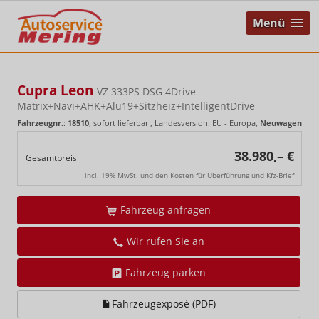
Menü
Cupra Leon
VZ 333PS DSG 4Drive
Matrix+Navi+AHK+Alu19+Sitzheiz+IntelligentDrive
Fahrzeugnr.
:
18510
,
sofort lieferbar
, Landesversion: EU - Europa,
Neuwagen
38.980,– €
Gesamtpreis
incl. 19% MwSt. und den Kosten für Überführung und Kfz-Brief
Fahrzeug anfragen
Wir rufen Sie an
Fahrzeug parken
Fahrzeugexposé (PDF)