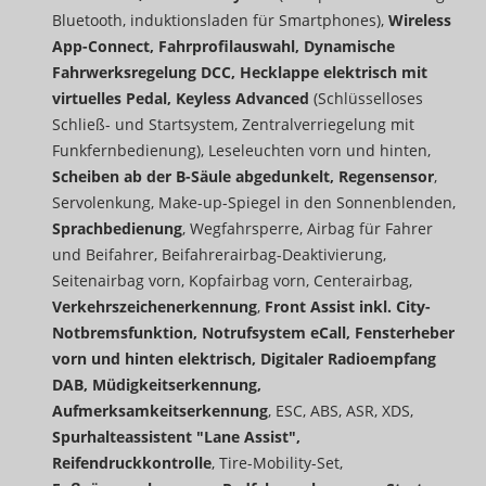
Bluetooth, induktionsladen für Smartphones),
Wireless
App-Connect, Fahrprofilauswahl, Dynamische
Fahrwerksregelung DCC, Hecklappe elektrisch mit
virtuelles Pedal, Keyless Advanced
(Schlüsselloses
Schließ- und Startsystem, Zentralverriegelung mit
Funkfernbedienung), Leseleuchten vorn und hinten,
Scheiben ab der B-Säule abgedunkelt, Regensensor
,
Servolenkung, Make-up-Spiegel in den Sonnenblenden,
Sprachbedienung
, Wegfahrsperre, Airbag für Fahrer
und Beifahrer, Beifahrerairbag-Deaktivierung,
Seitenairbag vorn, Kopfairbag vorn, Centerairbag,
Verkehrszeichenerkennung
,
Front Assist inkl. City-
Notbremsfunktion, Notrufsystem eCall,
Fensterheber
vorn und hinten elektrisch, Digitaler Radioempfang
DAB, Müdigkeitserkennung,
Aufmerksamkeitserkennung
, ESC, ABS, ASR, XDS,
Spurhalteassistent "Lane Assist",
Reifendruckkontrolle
, Tire-Mobility-Set,