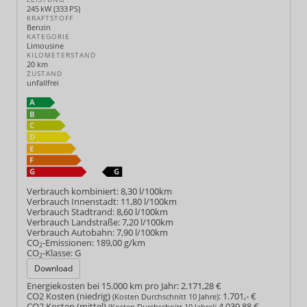
245 kW (333 PS)
KRAFTSTOFF
Benzin
KATEGORIE
Limousine
KILOMETERSTAND
20 km
ZUSTAND
unfallfrei
Verbrauch kombiniert:
8,30 l/100km
Verbrauch Innenstadt:
11,80 l/100km
Verbrauch Stadtrand:
8,60 l/100km
Verbrauch Landstraße:
7,20 l/100km
Verbrauch Autobahn:
7,90 l/100km
CO
-Emissionen:
189,00 g/km
2
CO
-Klasse:
G
2
Download
Energiekosten bei 15.000 km pro Jahr:
2.171,28 €
CO2 Kosten (niedrig)
:
1.701,- €
(Kosten Durchschnitt 10 Jahre)
CO2 Kosten (mittel)
:
4.039,88 €
(Kosten Durchschnitt 10 Jahre)