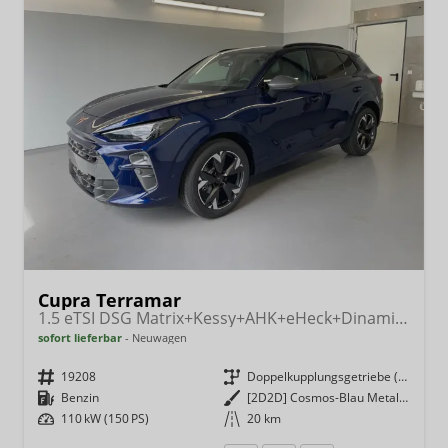
Cupra Terramar
1.5 eTSI DSG Matrix+Kessy+AHK+eHeck+Dinamica+CarPlay+eHeck+GV5
sofort lieferbar
Neuwagen
Fahrzeugnr.
19208
Getriebe
Doppelkupplungsgetriebe (DSG)
Kraftstoff
Benzin
Außenfarbe
[2D2D] Cosmos-Blau Metallic
Leistung
110 kW (150 PS)
Kilometerstand
20 km