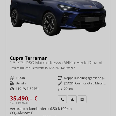
Cupra Terramar
1.5 eTSI DSG Matrix+Kessy+AHK+eHeck+Dinamica+CarPlay+eHeck+GV5
unverbindliche Lieferzeit:
15.12.2026
Neuwagen
Fahrzeugnr.
19548
Getriebe
Doppelkupplungsgetriebe (DSG)
Kraftstoff
Benzin
Außenfarbe
[2D2D] Cosmos-Blau Metallic
Leistung
110 kW (150 PS)
Kilometerstand
20 km
35.490,– €
Wir rufen Sie an
Fahrzeugexposé (PDF)
Fahrzeug parken
incl. 19% MwSt.
Verbrauch kombiniert:
6,50 l/100km
CO
-Klasse:
E
2