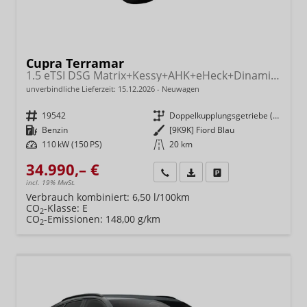
Cupra Terramar
1.5 eTSI DSG Matrix+Kessy+AHK+eHeck+Dinamica+CarPlay+eHeck+GV5
unverbindliche Lieferzeit:
15.12.2026
Neuwagen
Fahrzeugnr.
19542
Getriebe
Doppelkupplungsgetriebe (DSG)
Kraftstoff
Benzin
Außenfarbe
[9K9K] Fiord Blau
Leistung
110 kW (150 PS)
Kilometerstand
20 km
34.990,– €
Wir rufen Sie an
Fahrzeugexposé (PDF)
Fahrzeug parken
incl. 19% MwSt.
Verbrauch kombiniert:
6,50 l/100km
CO
-Klasse:
E
2
CO
-Emissionen:
148,00 g/km
2