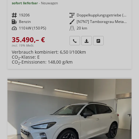
sofort lieferbar
Neuwagen
Fahrzeugnr.
19206
Getriebe
Doppelkupplungsgetriebe (DSG)
Kraftstoff
Benzin
Außenfarbe
[N7N7] Tamboragrau Metallic
Leistung
110 kW (150 PS)
Kilometerstand
20 km
35.490,– €
Wir rufen Sie an
Fahrzeugexposé (PDF)
Fahrzeug parken
incl. 19% MwSt.
Verbrauch kombiniert:
6,50 l/100km
CO
-Klasse:
E
2
CO
-Emissionen:
148,00 g/km
2