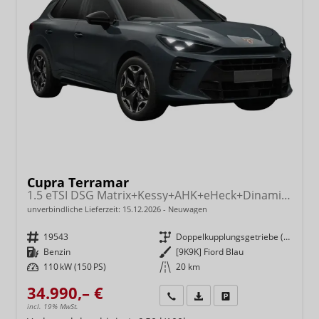
Cupra Terramar
1.5 eTSI DSG Matrix+Kessy+AHK+eHeck+Dinamica+CarPlay+eHeck+GV5
unverbindliche Lieferzeit:
15.12.2026
Neuwagen
Fahrzeugnr.
19543
Getriebe
Doppelkupplungsgetriebe (DSG)
Kraftstoff
Benzin
Außenfarbe
[9K9K] Fiord Blau
Leistung
110 kW (150 PS)
Kilometerstand
20 km
34.990,– €
Wir rufen Sie an
Fahrzeugexposé (PDF)
Fahrzeug parken
incl. 19% MwSt.