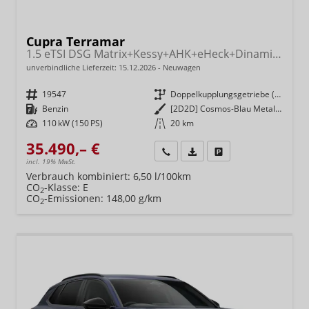
Cupra Terramar
1.5 eTSI DSG Matrix+Kessy+AHK+eHeck+Dinamica+CarPlay+eHeck+GV5
unverbindliche Lieferzeit:
15.12.2026
Neuwagen
Fahrzeugnr.
19547
Getriebe
Doppelkupplungsgetriebe (DSG)
Kraftstoff
Benzin
Außenfarbe
[2D2D] Cosmos-Blau Metallic
Leistung
110 kW (150 PS)
Kilometerstand
20 km
35.490,– €
Wir rufen Sie an
Fahrzeugexposé (PDF)
Fahrzeug parken
incl. 19% MwSt.
Verbrauch kombiniert:
6,50 l/100km
CO
-Klasse:
E
2
CO
-Emissionen:
148,00 g/km
2