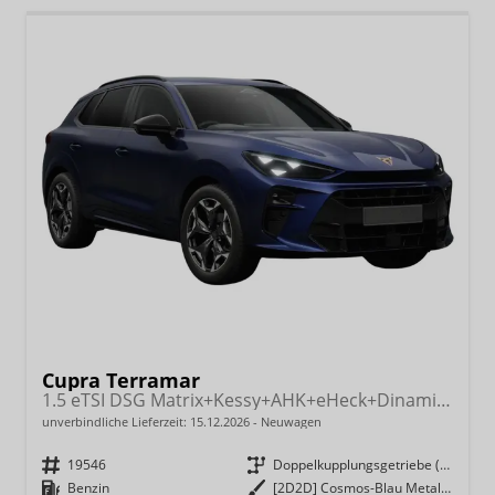
Cupra Terramar
1.5 eTSI DSG Matrix+Kessy+AHK+eHeck+Dinamica+CarPlay+eHeck+GV5
unverbindliche Lieferzeit:
15.12.2026
Neuwagen
Fahrzeugnr.
19546
Getriebe
Doppelkupplungsgetriebe (DSG)
Kraftstoff
Benzin
Außenfarbe
[2D2D] Cosmos-Blau Metallic