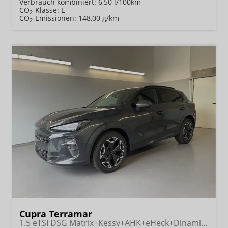
Verbrauch kombiniert:
6,50 l/100km
CO
-Klasse:
E
2
CO
-Emissionen:
148,00 g/km
2
Cupra Terramar
1.5 eTSI DSG Matrix+Kessy+AHK+eHeck+Dinamica+CarPlay+eHeck+GV5