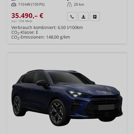
Leistung
110 kW (150 PS)
Kilometerstand
20 km
35.490,– €
Wir rufen Sie an
Fahrzeugexposé (PDF)
Fahrzeug parken
incl. 19% MwSt.
Verbrauch kombiniert:
6,50 l/100km
CO
-Klasse:
E
2
CO
-Emissionen:
148,00 g/km
2