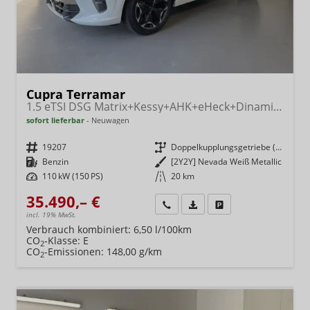
Cupra Terramar
1.5 eTSI DSG Matrix+Kessy+AHK+eHeck+Dinamica+CarPlay+eHeck+GV5
sofort lieferbar
Neuwagen
Fahrzeugnr.
19207
Getriebe
Doppelkupplungsgetriebe (DSG)
Kraftstoff
Benzin
Außenfarbe
[2Y2Y] Nevada Weiß Metallic
Leistung
110 kW (150 PS)
Kilometerstand
20 km
35.490,– €
Wir rufen Sie an
Fahrzeugexposé (PDF)
Fahrzeug parken
incl. 19% MwSt.
Verbrauch kombiniert:
6,50 l/100km
CO
-Klasse:
E
2
CO
-Emissionen:
148,00 g/km
2