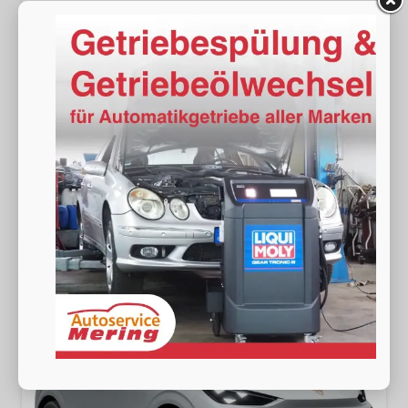
Cupra Terramar
1.5 eTSI DSG Matrix+Kessy+AHK+eHeck+Dinamica+CarPlay+eHeck+GV5
unverbindliche Lieferzeit:
15.12.2026
Neuwagen
Fahrzeugnr.
19544
Getriebe
Doppelkupplungsgetriebe (DSG)
Kraftstoff
Benzin
Außenfarbe
[2Y2Y] Nevada-Weiß Metallic
Leistung
110 kW (150 PS)
Kilometerstand
20 km
35.490,– €
Wir rufen Sie an
Fahrzeugexposé (PDF)
Fahrzeug parken
incl. 19% MwSt.
Verbrauch kombiniert:
6,50 l/100km
CO
-Klasse:
E
2
CO
-Emissionen:
148,00 g/km
2