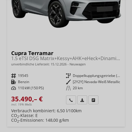
Cupra Terramar
1.5 eTSI DSG Matrix+Kessy+AHK+eHeck+Dinamica+CarPlay+eHeck+GV5
unverbindliche Lieferzeit:
15.12.2026
Neuwagen
Fahrzeugnr.
19545
Getriebe
Doppelkupplungsgetriebe (DSG)
Kraftstoff
Benzin
Außenfarbe
[2Y2Y] Nevada-Weiß Metallic
Leistung
110 kW (150 PS)
Kilometerstand
20 km
35.490,– €
Wir rufen Sie an
Fahrzeugexposé (PDF)
Fahrzeug parken
incl. 19% MwSt.
Verbrauch kombiniert:
6,50 l/100km
CO
-Klasse:
E
2
CO
-Emissionen:
148,00 g/km
2