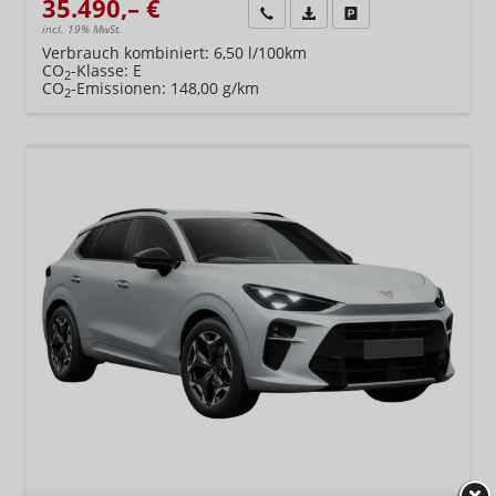
35.490,– €
Wir rufen Sie an
Fahrzeugexposé (PDF)
Fahrzeug parken
incl. 19% MwSt.
Verbrauch kombiniert:
6,50 l/100km
CO
-Klasse:
E
2
CO
-Emissionen:
148,00 g/km
2