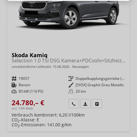
Skoda Kamiq
Selection 1.0 TSI DSG Kamera+PDCvohi+Sitzheizung+AppConnect+Sunset+Alu16
unverbindliche Lieferzeit:
15.08.2026
Neuwagen
Fahrzeugnr.
19057
Getriebe
Doppelkupplungsgetriebe (DSG)
Kraftstoff
Benzin
Außenfarbe
[5X5X] Graphit Grau Metallic
Leistung
85 kW (116 PS)
Kilometerstand
20 km
24.780,– €
Wir rufen Sie an
Fahrzeugexposé (PDF)
Fahrzeug parken
incl. 19% MwSt.
Verbrauch kombiniert:
6,20 l/100km
CO
-Klasse:
E
2
CO
-Emissionen:
141,00 g/km
2