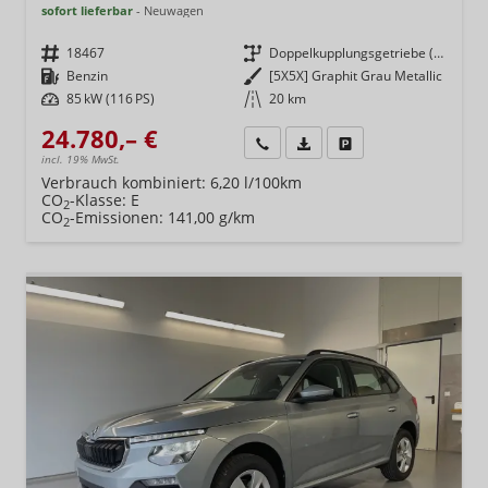
sofort lieferbar
Neuwagen
Fahrzeugnr.
18467
Getriebe
Doppelkupplungsgetriebe (DSG)
Kraftstoff
Benzin
Außenfarbe
[5X5X] Graphit Grau Metallic
Leistung
85 kW (116 PS)
Kilometerstand
20 km
24.780,– €
Wir rufen Sie an
Fahrzeugexposé (PDF)
Fahrzeug parken
incl. 19% MwSt.
Verbrauch kombiniert:
6,20 l/100km
CO
-Klasse:
E
2
CO
-Emissionen:
141,00 g/km
2