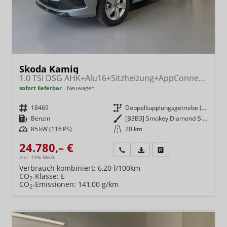
Skoda Kamiq
1.0 TSI DSG AHK+Alu16+Sitzheizung+AppConnect+GV5+LED+Nebel+Klima
sofort lieferbar
Neuwagen
Fahrzeugnr.
18469
Getriebe
Doppelkupplungsgetriebe (DSG)
Kraftstoff
Benzin
Außenfarbe
[B3B3] Smokey Diamond-Silber Metallic
Leistung
85 kW (116 PS)
Kilometerstand
20 km
24.780,– €
Wir rufen Sie an
Fahrzeugexposé (PDF)
Fahrzeug parken
incl. 19% MwSt.
Verbrauch kombiniert:
6,20 l/100km
CO
-Klasse:
E
2
CO
-Emissionen:
141,00 g/km
2