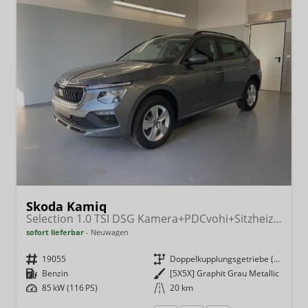
Skoda Kamiq
Selection 1.0 TSI DSG Kamera+PDCvohi+Sitzheizung+AppConnect+Sunset+Alu16
sofort lieferbar
Neuwagen
Fahrzeugnr.
19055
Getriebe
Doppelkupplungsgetriebe (DSG)
Kraftstoff
Benzin
Außenfarbe
[5X5X] Graphit Grau Metallic
Leistung
85 kW (116 PS)
Kilometerstand
20 km