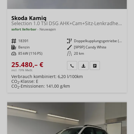
Skoda Kamiq
Selection 1.0 TSI DSG AHK+Cam+Sitz-Lenkradheiz+Sunset+Kessy+AppConnect+Alu16
sofort lieferbar
Neuwagen
Fahrzeugnr.
18391
Getriebe
Doppelkupplungsgetriebe (DSG)
Kraftstoff
Benzin
Außenfarbe
[9P9P] Candy White
Leistung
85 kW (116 PS)
Kilometerstand
20 km
25.480,– €
Wir rufen Sie an
Fahrzeugexposé (PDF)
Fahrzeug parken
incl. 19% MwSt.
Verbrauch kombiniert:
6,20 l/100km
CO
-Klasse:
E
2
CO
-Emissionen:
141,00 g/km
2