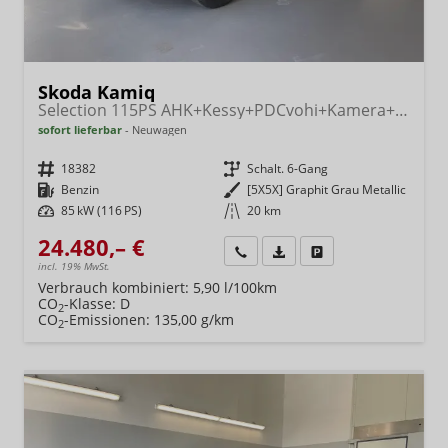
Skoda Kamiq
Selection 115PS AHK+Kessy+PDCvohi+Kamera+Climatronic+AppConnect+Sitzheizung
sofort lieferbar
Neuwagen
Fahrzeugnr.
18382
Getriebe
Schalt. 6-Gang
Kraftstoff
Benzin
Außenfarbe
[5X5X] Graphit Grau Metallic
Leistung
85 kW (116 PS)
Kilometerstand
20 km
24.480,– €
Wir rufen Sie an
Fahrzeugexposé (PDF)
Fahrzeug parken
incl. 19% MwSt.
Verbrauch kombiniert:
5,90 l/100km
CO
-Klasse:
D
2
CO
-Emissionen:
135,00 g/km
2