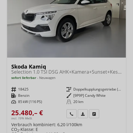
Skoda Kamiq
Selection 1.0 TSI DSG AHK+Kamera+Sunset+Kessy+AppConnect+Sitzheiz+Alu16+GV5
sofort lieferbar
Neuwagen
Fahrzeugnr.
18425
Getriebe
Doppelkupplungsgetriebe (DSG)
Kraftstoff
Benzin
Außenfarbe
[9P9P] Candy White
Leistung
85 kW (116 PS)
Kilometerstand
20 km
25.480,– €
Wir rufen Sie an
Fahrzeugexposé (PDF)
Fahrzeug parken
incl. 19% MwSt.
Verbrauch kombiniert:
6,20 l/100km
CO
-Klasse:
E
2