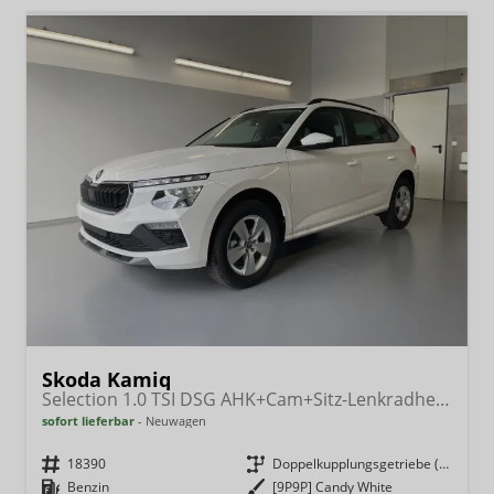
Skoda Kamiq
Selection 1.0 TSI DSG AHK+Cam+Sitz-Lenkradheiz+Sunset+Kessy+AppConnect+Alu16
sofort lieferbar
Neuwagen
Fahrzeugnr.
18390
Getriebe
Doppelkupplungsgetriebe (DSG)
Kraftstoff
Benzin
Außenfarbe
[9P9P] Candy White