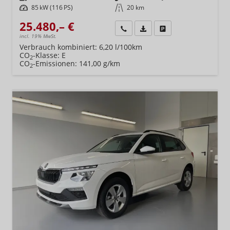
Leistung
85 kW (116 PS)
Kilometerstand
20 km
25.480,– €
Wir rufen Sie an
Fahrzeugexposé (PDF)
Fahrzeug parken
incl. 19% MwSt.
Verbrauch kombiniert:
6,20 l/100km
CO
-Klasse:
E
2
CO
-Emissionen:
141,00 g/km
2