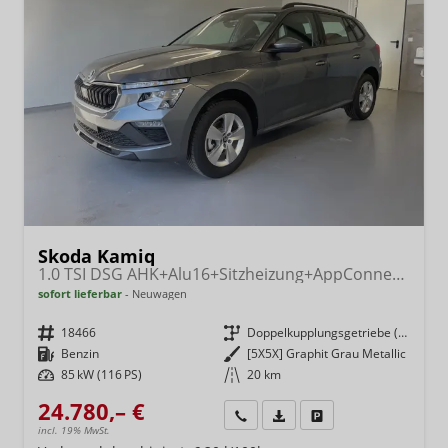
Skoda Kamiq
1.0 TSI DSG AHK+Alu16+Sitzheizung+AppConnect+GV5+LED+Nebel+Klima
sofort lieferbar
Neuwagen
Fahrzeugnr.
18466
Getriebe
Doppelkupplungsgetriebe (DSG)
Kraftstoff
Benzin
Außenfarbe
[5X5X] Graphit Grau Metallic
Leistung
85 kW (116 PS)
Kilometerstand
20 km
24.780,– €
Wir rufen Sie an
Fahrzeugexposé (PDF)
Fahrzeug parken
incl. 19% MwSt.