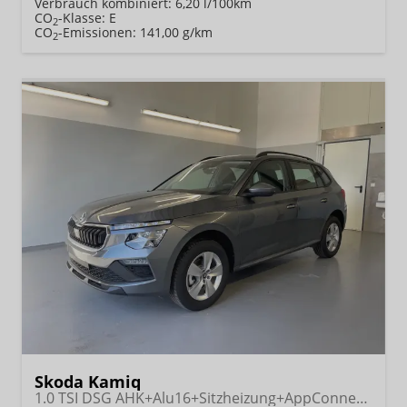
Verbrauch kombiniert:
6,20 l/100km
CO
-Klasse:
E
2
CO
-Emissionen:
141,00 g/km
2
Skoda Kamiq
1.0 TSI DSG AHK+Alu16+Sitzheizung+AppConnect+GV5+LED+Nebel+Klima