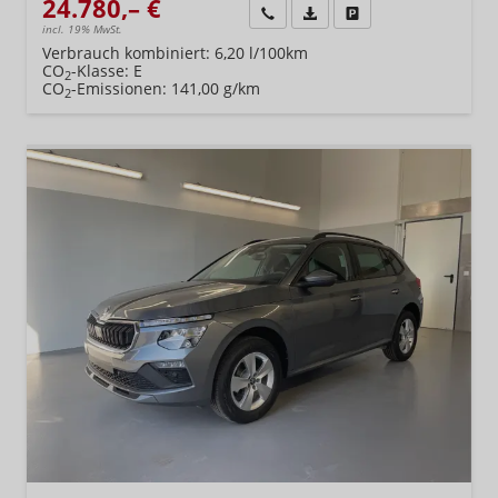
24.780,– €
Wir rufen Sie an
Fahrzeugexposé (PDF)
Fahrzeug parken
incl. 19% MwSt.
Verbrauch kombiniert:
6,20 l/100km
CO
-Klasse:
E
2
CO
-Emissionen:
141,00 g/km
2