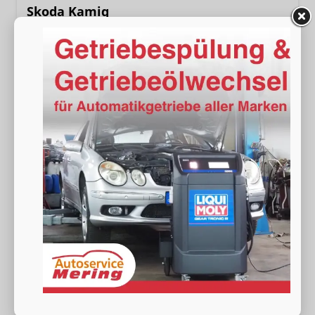
Skoda Kamiq
Selection 1.0 TSI DSG Kamera+PDCvohi+Sitzheizung+AppConnect+Sunset+Alu16
sofort lieferbar
Neuwagen
Fahrzeugnr.
19056
Getriebe
Doppelkupplungsgetriebe (DSG)
Kraftstoff
Benzin
Außenfarbe
[5X5X] Graphit Grau Metallic
Leistung
85 kW (116 PS)
Kilometerstand
20 km
24.780,– €
Wir rufen Sie an
Fahrzeugexposé (PDF)
Fahrzeug parken
incl. 19% MwSt.
Verbrauch kombiniert:
6,20 l/100km
CO
-Klasse:
E
2
CO
-Emissionen:
141,00 g/km
2