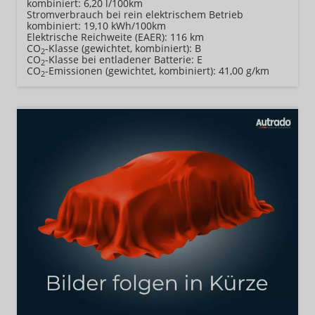
kombiniert:
6,20 l/100km
Stromverbrauch bei rein elektrischem Betrieb
kombiniert:
19,10 kWh/100km
Elektrische Reichweite (EAER):
116 km
CO
-Klasse (gewichtet, kombiniert):
B
2
CO
-Klasse bei entladener Batterie:
E
2
CO
-Emissionen (gewichtet, kombiniert):
41,00 g/km
2