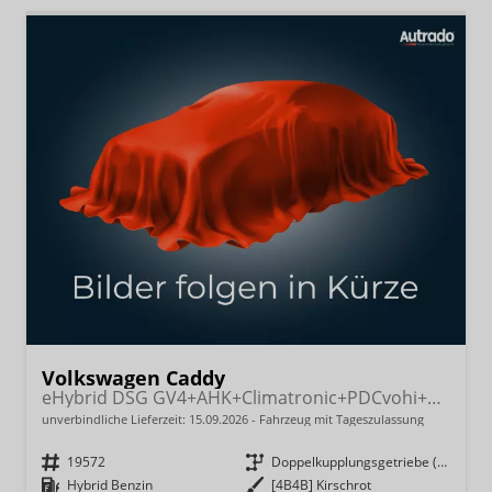
Volkswagen Caddy
eHybrid DSG GV4+AHK+Climatronic+PDCvohi+Cam+Regensens.+AppConnect
unverbindliche Lieferzeit:
15.09.2026
Fahrzeug mit Tageszulassung
Fahrzeugnr.
19572
Getriebe
Doppelkupplungsgetriebe (DSG)
Kraftstoff
Hybrid Benzin
Außenfarbe
[4B4B] Kirschrot