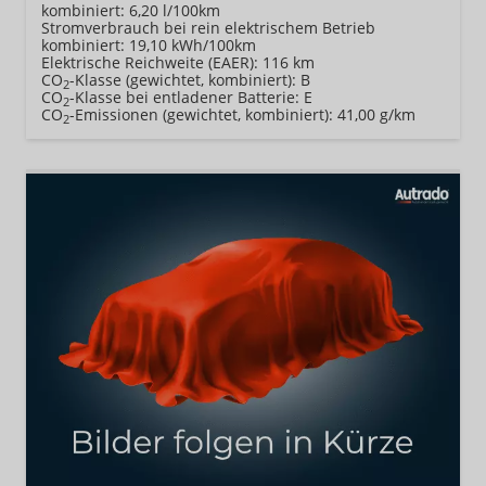
kombiniert:
6,20 l/100km
Stromverbrauch bei rein elektrischem Betrieb
kombiniert:
19,10 kWh/100km
Elektrische Reichweite (EAER):
116 km
CO
-Klasse (gewichtet, kombiniert):
B
2
CO
-Klasse bei entladener Batterie:
E
2
CO
-Emissionen (gewichtet, kombiniert):
41,00 g/km
2