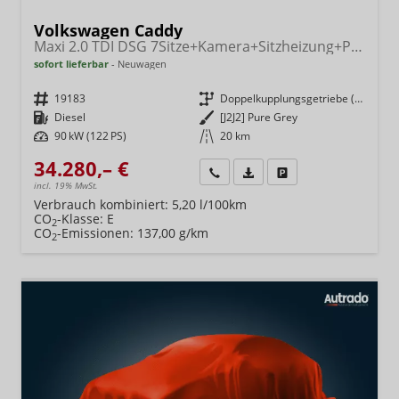
Volkswagen Caddy
Maxi 2.0 TDI DSG 7Sitze+Kamera+Sitzheizung+PDC vo+hi+ACC+Climatronic
sofort lieferbar
Neuwagen
Fahrzeugnr.
19183
Getriebe
Doppelkupplungsgetriebe (DSG)
Kraftstoff
Diesel
Außenfarbe
[J2J2] Pure Grey
Leistung
90 kW (122 PS)
Kilometerstand
20 km
34.280,– €
Wir rufen Sie an
Fahrzeugexposé (PDF)
Fahrzeug parken
incl. 19% MwSt.
Verbrauch kombiniert:
5,20 l/100km
CO
-Klasse:
E
2
CO
-Emissionen:
137,00 g/km
2