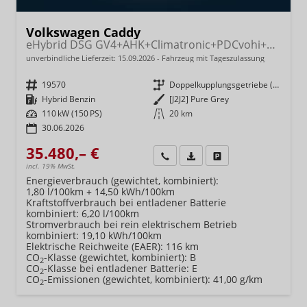
Volkswagen Caddy
eHybrid DSG GV4+AHK+Climatronic+PDCvohi+Cam+Regensens.+AppConnect
unverbindliche Lieferzeit:
15.09.2026
Fahrzeug mit Tageszulassung
Fahrzeugnr.
19570
Getriebe
Doppelkupplungsgetriebe (DSG)
Kraftstoff
Hybrid Benzin
Außenfarbe
[J2J2] Pure Grey
Leistung
110 kW (150 PS)
Kilometerstand
20 km
30.06.2026
35.480,– €
Wir rufen Sie an
Fahrzeugexposé (PDF)
Fahrzeug parken
incl. 19% MwSt.
Energieverbrauch (gewichtet, kombiniert):
1,80 l/100km + 14,50 kWh/100km
Kraftstoffverbrauch bei entladener Batterie
kombiniert:
6,20 l/100km
Stromverbrauch bei rein elektrischem Betrieb
kombiniert:
19,10 kWh/100km
Elektrische Reichweite (EAER):
116 km
CO
-Klasse (gewichtet, kombiniert):
B
2
CO
-Klasse bei entladener Batterie:
E
2
CO
-Emissionen (gewichtet, kombiniert):
41,00 g/km
2