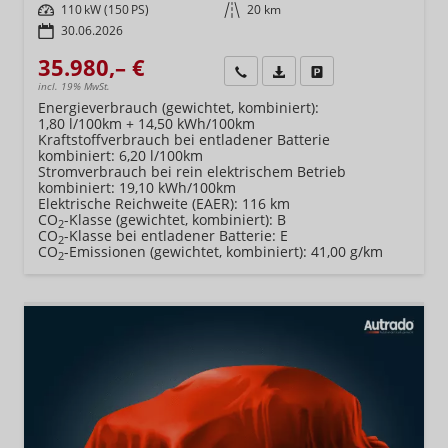
Leistung
110 kW (150 PS)
Kilometerstand
20 km
30.06.2026
35.980,– €
Wir rufen Sie an
Fahrzeugexposé (PDF)
Fahrzeug parken
incl. 19% MwSt.
Energieverbrauch (gewichtet, kombiniert):
1,80 l/100km + 14,50 kWh/100km
Kraftstoffverbrauch bei entladener Batterie
kombiniert:
6,20 l/100km
Stromverbrauch bei rein elektrischem Betrieb
kombiniert:
19,10 kWh/100km
Elektrische Reichweite (EAER):
116 km
CO
-Klasse (gewichtet, kombiniert):
B
2
CO
-Klasse bei entladener Batterie:
E
2
CO
-Emissionen (gewichtet, kombiniert):
41,00 g/km
2