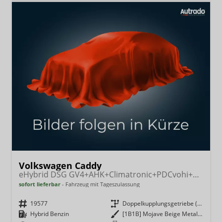
Volkswagen Caddy
eHybrid DSG GV4+AHK+Climatronic+PDCvohi+Cam+Regensens.+AppConnect
sofort lieferbar
Fahrzeug mit Tageszulassung
Fahrzeugnr.
19577
Getriebe
Doppelkupplungsgetriebe (DSG)
Kraftstoff
Hybrid Benzin
Außenfarbe
[1B1B] Mojave Beige Metallic