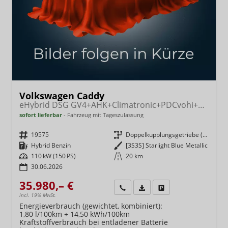
Volkswagen Caddy
eHybrid DSG GV4+AHK+Climatronic+PDCvohi+Cam+Regensens.+AppConnect
sofort lieferbar
Fahrzeug mit Tageszulassung
Fahrzeugnr.
19575
Getriebe
Doppelkupplungsgetriebe (DSG)
Kraftstoff
Hybrid Benzin
Außenfarbe
[3S3S] Starlight Blue Metallic
Leistung
110 kW (150 PS)
Kilometerstand
20 km
30.06.2026
35.980,– €
Wir rufen Sie an
Fahrzeugexposé (PDF)
Fahrzeug parken
incl. 19% MwSt.
Energieverbrauch (gewichtet, kombiniert):
1,80 l/100km + 14,50 kWh/100km
Kraftstoffverbrauch bei entladener Batterie