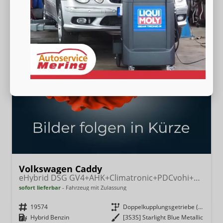
Volkswagen Caddy
eHybrid DSG GV4+AHK+Climatronic+PDCvohi+Cam+Regensens.+AppConnect
sofort lieferbar
Fahrzeug mit Zulassung
Fahrzeugnr.
19574
Getriebe
Doppelkupplungsgetriebe (DSG)
Kraftstoff
Hybrid Benzin
Außenfarbe
[3S3S] Starlight Blue Metallic