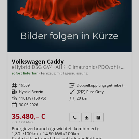
Volkswagen Caddy
eHybrid DSG GV4+AHK+Climatronic+PDCvohi+Cam+Regensens.+AppConnect
sofort lieferbar
Fahrzeug mit Tageszulassung
Fahrzeugnr.
19569
Getriebe
Doppelkupplungsgetriebe (DSG)
Kraftstoff
Hybrid Benzin
Außenfarbe
[J2J2] Pure Grey
Leistung
110 kW (150 PS)
Kilometerstand
20 km
30.06.2026
35.480,– €
Wir rufen Sie an
Fahrzeugexposé (PDF)
Fahrzeug parken
incl. 19% MwSt.
Energieverbrauch (gewichtet, kombiniert):
1,80 l/100km + 14,50 kWh/100km
Kraftstoffverbrauch bei entladener Batterie