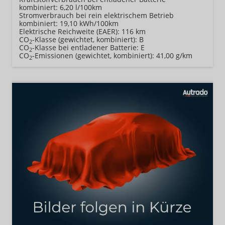
kombiniert:
6,20 l/100km
Stromverbrauch bei rein elektrischem Betrieb
kombiniert:
19,10 kWh/100km
Elektrische Reichweite (EAER):
116 km
CO
-Klasse (gewichtet, kombiniert):
B
2
CO
-Klasse bei entladener Batterie:
E
2
CO
-Emissionen (gewichtet, kombiniert):
41,00 g/km
2