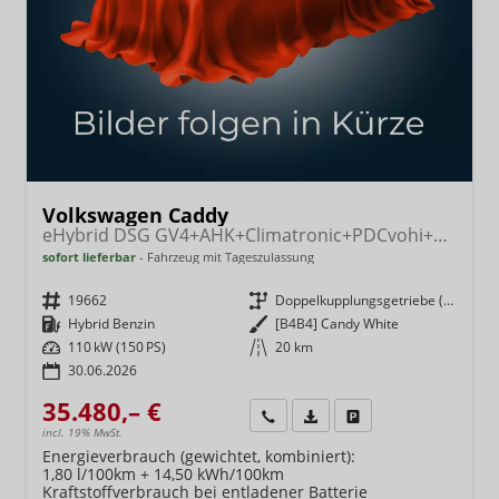
Volkswagen Caddy
eHybrid DSG GV4+AHK+Climatronic+PDCvohi+Cam+Regensens.+AppConnect
sofort lieferbar
Fahrzeug mit Tageszulassung
Fahrzeugnr.
19662
Getriebe
Doppelkupplungsgetriebe (DSG)
Kraftstoff
Hybrid Benzin
Außenfarbe
[B4B4] Candy White
Leistung
110 kW (150 PS)
Kilometerstand
20 km
30.06.2026
35.480,– €
Wir rufen Sie an
Fahrzeugexposé (PDF)
Fahrzeug parken
incl. 19% MwSt.
Energieverbrauch (gewichtet, kombiniert):
1,80 l/100km + 14,50 kWh/100km
Kraftstoffverbrauch bei entladener Batterie