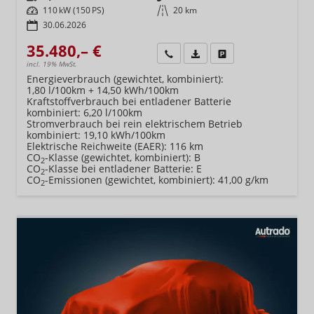
Leistung
110 kW (150 PS)
Kilometerstand
20 km
30.06.2026
35.480,– €
Wir rufen Sie an
Fahrzeugexposé (PDF)
Fahrzeug parken
incl. 19% MwSt.
Energieverbrauch (gewichtet, kombiniert):
1,80 l/100km + 14,50 kWh/100km
Kraftstoffverbrauch bei entladener Batterie
kombiniert:
6,20 l/100km
Stromverbrauch bei rein elektrischem Betrieb
kombiniert:
19,10 kWh/100km
Elektrische Reichweite (EAER):
116 km
CO
-Klasse (gewichtet, kombiniert):
B
2
CO
-Klasse bei entladener Batterie:
E
2
CO
-Emissionen (gewichtet, kombiniert):
41,00 g/km
2