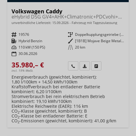
Volkswagen Caddy
eHybrid DSG GV4+AHK+Climatronic+PDCvohi+Cam+Regensens.+AppConnect
unverbindliche Lieferzeit:
15.09.2026
Fahrzeug mit Tageszulassung
Fahrzeugnr.
19576
Getriebe
Doppelkupplungsgetriebe (DSG)
Kraftstoff
Hybrid Benzin
Außenfarbe
[1B1B] Mojave Beige Metallic
Leistung
110 kW (150 PS)
Kilometerstand
20 km
30.06.2026
35.980,– €
Wir rufen Sie an
Fahrzeugexposé (PDF)
Fahrzeug parken
incl. 19% MwSt.
Energieverbrauch (gewichtet, kombiniert):
1,80 l/100km + 14,50 kWh/100km
Kraftstoffverbrauch bei entladener Batterie
kombiniert:
6,20 l/100km
Stromverbrauch bei rein elektrischem Betrieb
kombiniert:
19,10 kWh/100km
Elektrische Reichweite (EAER):
116 km
CO
-Klasse (gewichtet, kombiniert):
B
2
CO
-Klasse bei entladener Batterie:
E
2
CO
-Emissionen (gewichtet, kombiniert):
41,00 g/km
2