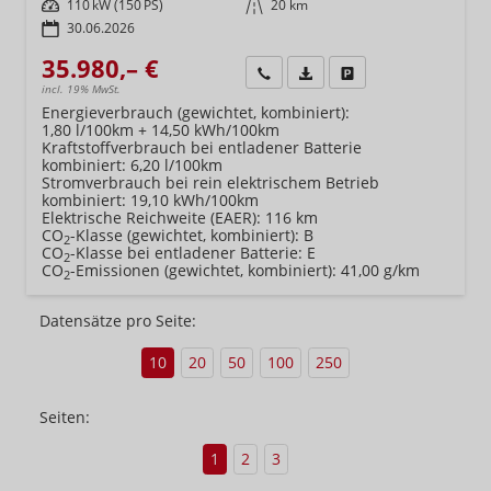
Leistung
110 kW (150 PS)
Kilometerstand
20 km
30.06.2026
35.980,– €
Wir rufen Sie an
Fahrzeugexposé (PDF)
Fahrzeug parken
incl. 19% MwSt.
Energieverbrauch (gewichtet, kombiniert):
1,80 l/100km + 14,50 kWh/100km
Kraftstoffverbrauch bei entladener Batterie
kombiniert:
6,20 l/100km
Stromverbrauch bei rein elektrischem Betrieb
kombiniert:
19,10 kWh/100km
Elektrische Reichweite (EAER):
116 km
CO
-Klasse (gewichtet, kombiniert):
B
2
CO
-Klasse bei entladener Batterie:
E
2
CO
-Emissionen (gewichtet, kombiniert):
41,00 g/km
2
Datensätze pro Seite:
10
20
50
100
250
Seiten:
1
2
3