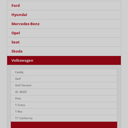
Ford
Hyundai
Mercedes Benz
Opel
Seat
Skoda
Volkswagen
Caddy
Golf
Golf Variant
ID. BUZZ
Polo
T-Cross
T-Roc
T7 California
T7 Multivan