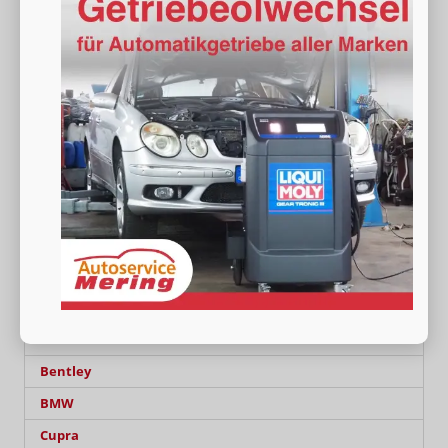
Fahrzeugnr.
19051
Getriebe
Doppelkupplungsgetriebe (DSG)
Kraftstoff
Hybrid Benzin
Außenfarbe
Deep Black Perleffekt
Leistung
180 kW (245 PS)
Kilometerstand
20 km
07.05.2026
87.240,– €
Wir rufen Sie an
Fahrzeugexposé (PDF)
Fahrzeug parken
incl. 19% MwSt.
Energieverbrauch (gewichtet, kombiniert):
1,10 l/100km + 21,90 kWh/100km
Kraftstoffverbrauch bei entladener Batterie
kombiniert:
7,50 l/100km
Stromverbrauch bei rein elektrischem Betrieb
kombiniert:
23,60 kWh/100km
Elektrische Reichweite (EAER):
84 km
CO
-Klasse (gewichtet, kombiniert):
B
2
CO
-Klasse bei entladener Batterie:
G
2
CO
-Emissionen (gewichtet, kombiniert):
18,00 g/km
2
Audi
Bentley
BMW
Cupra