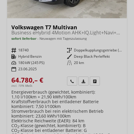
Volkswagen T7 Multivan
Business eHybrid 4Motion AHK+IQ.Light+Navi+7Sitz+ACC
sofort lieferbar
Neuwagen mit Tageszulassung
Fahrzeugnr.
18740
Getriebe
Doppelkupplungsgetriebe (DSG)
Kraftstoff
Hybrid Benzin
Außenfarbe
Deep Black Perleffekt
Leistung
180 kW (245 PS)
Kilometerstand
20 km
23.06.2025
64.780,– €
Wir rufen Sie an
Fahrzeugexposé (PDF)
Fahrzeug parken
incl. 19% MwSt.
Energieverbrauch (gewichtet, kombiniert):
1,10 l/100km + 21,90 kWh/100km
Kraftstoffverbrauch bei entladener Batterie
kombiniert:
7,50 l/100km
Stromverbrauch bei rein elektrischem Betrieb
kombiniert:
23,60 kWh/100km
Elektrische Reichweite (EAER):
84 km
CO
-Klasse (gewichtet, kombiniert):
B
2
CO
-Klasse bei entladener Batterie:
G
2