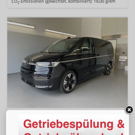
CO
-Emissionen (gewichtet, kombiniert):
18,00 g/km
2
Volkswagen T7 Multivan
Style eHybrid 4Motion LÜ 7Si+360°+Pano+ergoComfort+Leder+Navi+HuD+DCC
sofort lieferbar
Neuwagen mit Tageszulassung