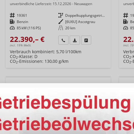
unverbindliche Lieferzeit:
15.12.2026
Neuwagen
unverb
Fahrzeugnr.
19361
Getriebe
Doppelkupplungsgetriebe (DSG)
Fahrzeugnr.
1
Kraftstoff
Benzin
Außenfarbe
[6U6U] Ascotgrau
Kraftstoff
B
Leistung
85 kW (116 PS)
Kilometerstand
20 km
Leistung
85
22.390,– €
22.
Wir rufen Sie an
Fahrzeugexposé (PDF)
Fahrzeug parken
incl. 19% MwSt.
incl. 1
Verbrauch kombiniert:
5,70 l/100km
Verb
CO
-Klasse:
D
CO
-
2
2
CO
-Emissionen:
130,00 g/km
CO
-
2
2