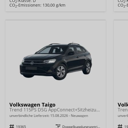
CO
-Klasse:
D
CO
-
2
2
CO
-Emissionen:
130,00 g/km
CO
-
2
2
Volkswagen Taigo
Vol
Trend 115PS DSG AppConnect+Sitzheizung+PDC+Alu16+LED+DAB+FrontAssist
unverbindliche Lieferzeit:
15.08.2026
Neuwagen
unverb
Fahrzeugnr.
19365
Getriebe
Doppelkupplungsgetriebe (DSG)
Fahrzeugnr.
1