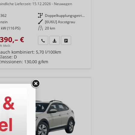
indliche Lieferzeit:
15.12.2026
Neuwagen
9362
Getriebe
Doppelkupplungsgetriebe (DSG)
enzin
Außenfarbe
[6U6U] Ascotgrau
 kW (116 PS)
Kilometerstand
20 km
390,– €
Wir rufen Sie an
Fahrzeugexposé (PDF)
Fahrzeug parken
9% MwSt.
rauch kombiniert:
5,70 l/100km
Klasse:
D
Emissionen:
130,00 g/km