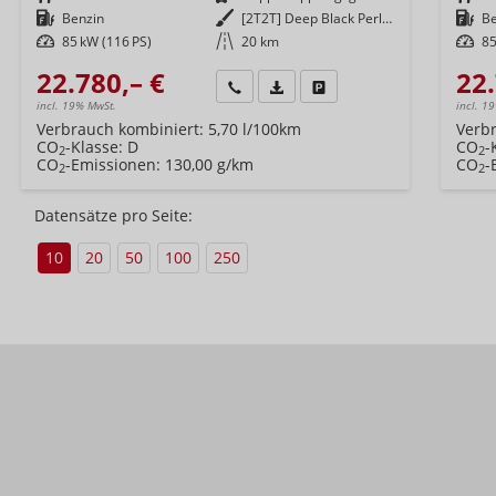
Kraftstoff
Benzin
Außenfarbe
[2T2T] Deep Black Perleffekt
Kraftstoff
B
Leistung
85 kW (116 PS)
Kilometerstand
20 km
Leistung
85
22.780,– €
22.
Wir rufen Sie an
Fahrzeugexposé (PDF)
Fahrzeug parken
incl. 19% MwSt.
incl. 1
Verbrauch kombiniert:
5,70 l/100km
Verb
CO
-Klasse:
D
CO
-
2
2
CO
-Emissionen:
130,00 g/km
CO
-
2
2
Datensätze pro Seite:
10
20
50
100
250