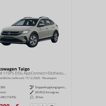
kswagen Taigo
Trend 115PS DSG AppConnect+Sitzheizung+PDC+Alu16+LED+DAB+FrontAssist
indliche Lieferzeit:
15.12.2026
Neuwagen
9360
Getriebe
Doppelkupplungsgetriebe (DSG)
enzin
Außenfarbe
[6U6U] Ascotgrau
 kW (116 PS)
Kilometerstand
20 km
390,– €