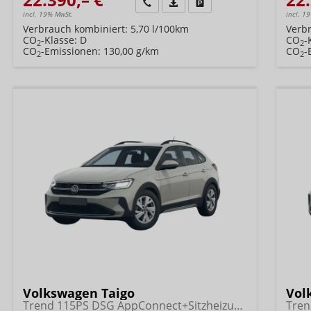
Wir rufen Sie an
Fahrzeugexposé (PDF)
Fahrzeug parken
incl. 19% MwSt.
incl. 1
Verbrauch kombiniert:
5,70 l/100km
Verb
CO
-Klasse:
D
CO
-
2
2
CO
-Emissionen:
130,00 g/km
CO
-
2
2
Volkswagen Taigo
Vol
Trend 115PS DSG AppConnect+Sitzheizung+PDC+Alu16+LED+DAB+FrontAssist