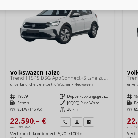
Volkswagen Taigo
Vol
Trend 115PS DSG AppConnect+Sitzheizung+PDC+Alu16+LED+DAB+FrontAssist
unverbindliche Lieferzeit:
6 Wochen
Neuwagen
unverb
Fahrzeugnr.
19379
Getriebe
Doppelkupplungsgetriebe (DSG)
Fahrzeugnr.
1
Kraftstoff
Benzin
Außenfarbe
[0Q0Q] Pure White
Kraftstoff
B
Leistung
85 kW (116 PS)
Kilometerstand
20 km
Leistung
85
22.590,– €
22.
Wir rufen Sie an
Fahrzeugexposé (PDF)
Fahrzeug parken
incl. 19% MwSt.
incl. 1
Verbrauch kombiniert:
5,70 l/100km
Verb