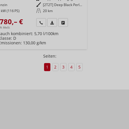
enzin
Außenfarbe
[2T2T] Deep Black Perleffekt
 kW (116 PS)
Kilometerstand
20 km
780,– €
Wir rufen Sie an
Fahrzeugexposé (PDF)
Fahrzeug parken
9% MwSt.
rauch kombiniert:
5,70 l/100km
Klasse:
D
Emissionen:
130,00 g/km
Seiten:
1
2
3
4
5