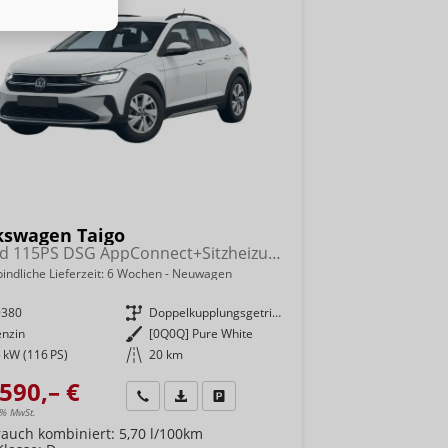
kswagen Taigo
Trend 115PS DSG AppConnect+Sitzheizung+PDC+Alu16+LED+DAB+FrontAssist
indliche Lieferzeit:
6 Wochen
Neuwagen
9380
Getriebe
Doppelkupplungsgetriebe (DSG)
enzin
Außenfarbe
[0Q0Q] Pure White
 kW (116 PS)
Kilometerstand
20 km
590,– €
Wir rufen Sie an
Fahrzeugexposé (PDF)
Fahrzeug parken
9% MwSt.
rauch kombiniert:
5,70 l/100km