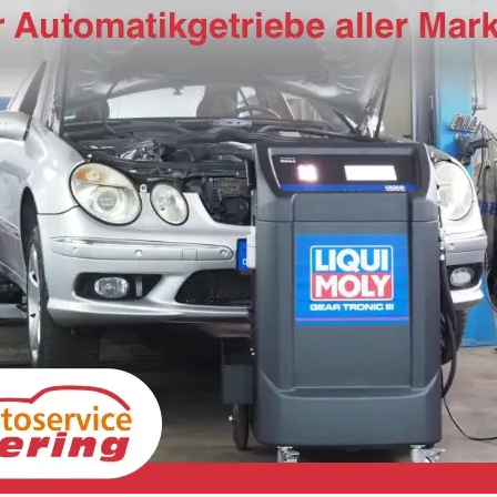
Volkswagen Taigo
Vol
Trend 115PS DSG AppConnect+Sitzheizung+PDC+Alu16+LED+DAB+FrontAssist
unverbindliche Lieferzeit:
15.12.2026
Neuwagen
unverb
Fahrzeugnr.
19363
Getriebe
Doppelkupplungsgetriebe (DSG)
Fahrzeugnr.
1
Kraftstoff
Benzin
Außenfarbe
[6U6U] Ascotgrau
Kraftstoff
B
Leistung
85 kW (116 PS)
Kilometerstand
20 km
Leistung
85
22.390,– €
22.
Wir rufen Sie an
Fahrzeugexposé (PDF)
Fahrzeug parken
incl. 19% MwSt.
incl. 1
Verbrauch kombiniert:
5,70 l/100km
Verb
CO
-Klasse:
D
CO
-
2
2
CO
-Emissionen:
130,00 g/km
CO
-
2
2