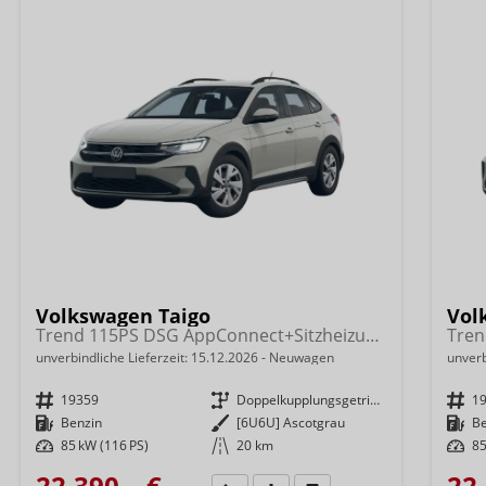
Volkswagen Taigo
Vol
Trend 115PS DSG AppConnect+Sitzheizung+PDC+Alu16+LED+DAB+FrontAssist
unverbindliche Lieferzeit:
15.12.2026
Neuwagen
unverb
Fahrzeugnr.
19359
Getriebe
Doppelkupplungsgetriebe (DSG)
Fahrzeugnr.
1
Kraftstoff
Benzin
Außenfarbe
[6U6U] Ascotgrau
Kraftstoff
B
Leistung
85 kW (116 PS)
Kilometerstand
20 km
Leistung
85
22.390,– €
22.