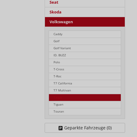
Seat
Skoda
Volkswagen
Caddy
Golf
Golf Variant
ID. BUZZ
Polo
T-Cross
T-Roc
T7 California
T7 Multivan
Taigo
Tiguan
Touran
Geparkte Fahrzeuge (
0
)