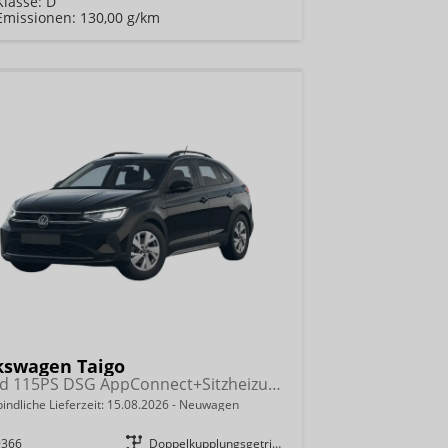
Klasse:
D
Emissionen:
130,00 g/km
kswagen Taigo
Trend 115PS DSG AppConnect+Sitzheizung+PDC+Alu16+LED+DAB+FrontAssist
indliche Lieferzeit:
15.08.2026
Neuwagen
9366
Getriebe
Doppelkupplungsgetriebe (DSG)