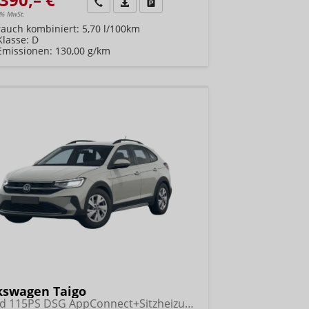
Wir rufen Sie an
Fahrzeugexposé (PDF)
Fahrzeug parken
9% MwSt.
rauch kombiniert:
5,70 l/100km
Klasse:
D
Emissionen:
130,00 g/km
kswagen Taigo
Trend 115PS DSG AppConnect+Sitzheizung+PDC+Alu16+LED+DAB+FrontAssist