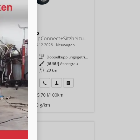
kswagen Taigo
Trend 115PS DSG AppConnect+Sitzheizung+PDC+Alu16+LED+DAB+FrontAssist
indliche Lieferzeit:
15.12.2026
Neuwagen
9364
Getriebe
Doppelkupplungsgetriebe (DSG)
enzin
Außenfarbe
[6U6U] Ascotgrau
 kW (116 PS)
Kilometerstand
20 km
390,– €
Wir rufen Sie an
Fahrzeugexposé (PDF)
Fahrzeug parken
9% MwSt.
rauch kombiniert:
5,70 l/100km
Klasse:
D
Emissionen:
130,00 g/km