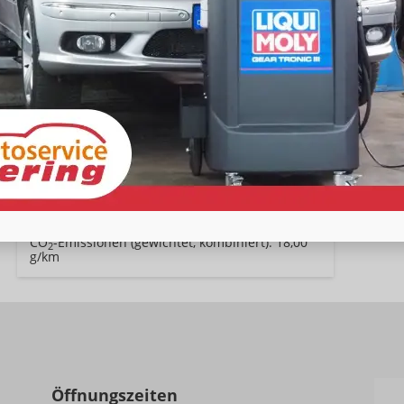
Kraftstoff
Hybrid Benzin
Außenfarbe
Deep Black Perleffekt / Fortana Rot Metallic (nur in Verb. mit abgedunkelte Scheiben, wenn nicht Serie)
Leistung
180 kW (245 PS)
Kilometerstand
20 km
29.04.2025
73.980,– €
Wir rufen Sie an
Fahrzeugexposé (PDF)
Fahrzeug parken
incl. 19% MwSt.
Energieverbrauch (gewichtet, kombiniert):
1,10 l/100km + 21,90 kWh/100km
Kraftstoffverbrauch bei entladener Batterie
kombiniert:
7,50 l/100km
Stromverbrauch bei rein elektrischem Betrieb
kombiniert:
23,60 kWh/100km
Elektrische Reichweite (EAER):
84 km
CO
-Klasse (gewichtet, kombiniert):
B
2
CO
-Klasse bei entladener Batterie:
G
2
CO
-Emissionen (gewichtet, kombiniert):
18,00
2
g/km
Öffnungszeiten