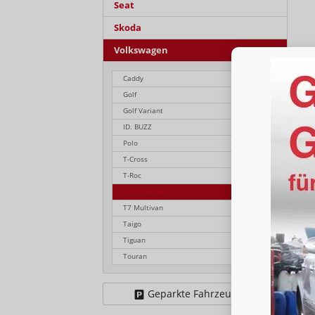
Seat
Skoda
Volkswagen
Caddy
Golf
Golf Variant
ID. BUZZ
Polo
T-Cross
T-Roc
T7 California
T7 Multivan
Taigo
Tiguan
Touran
Geparkte Fahrzeuge (
0
)