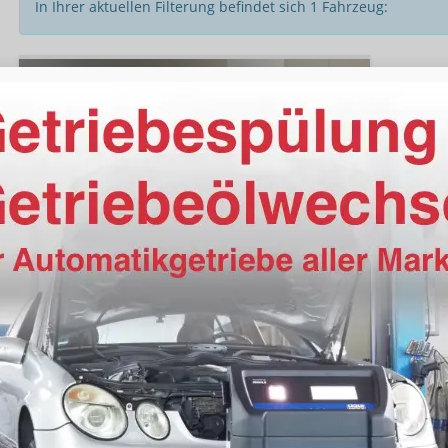
In Ihrer aktuellen Filterung befindet sich
1
Fahrzeug:
Volkswagen T7 California
Beach Camper eHybrid 4Motion AHK+360°+Matrix+Navi+Alu17+GJR+Sitzheiz+Keyless
sofort lieferbar
Neuwagen mit Tageszulassung
Fahrzeugnr.
18766
Getriebe
Doppelkupplungsgetriebe (DSG)