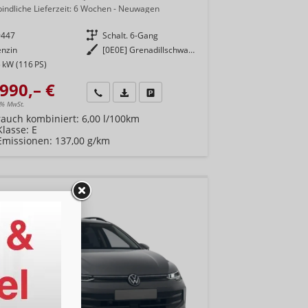
indliche Lieferzeit:
6 Wochen
Neuwagen
9447
Getriebe
Schalt. 6-Gang
enzin
Außenfarbe
[0E0E] Grenadillschwarz Metallic
 kW (116 PS)
990,– €
Wir rufen Sie an
Fahrzeugexposé (PDF)
Fahrzeug parken
9% MwSt.
rauch kombiniert:
6,00 l/100km
Klasse:
E
Emissionen:
137,00 g/km