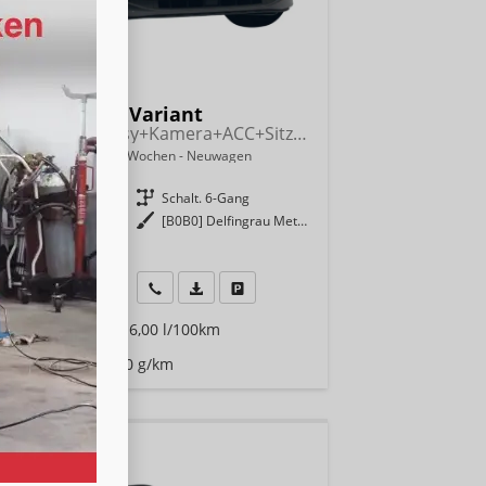
kswagen Golf Variant
Life 115PS AHK+Kessy+Kamera+ACC+Sitzheizung+App-Connect+Alu17+Alarm
indliche Lieferzeit:
6 Wochen
Neuwagen
9450
Getriebe
Schalt. 6-Gang
enzin
Außenfarbe
[B0B0] Delfingrau Metallic
 kW (116 PS)
990,– €
Wir rufen Sie an
Fahrzeugexposé (PDF)
Fahrzeug parken
9% MwSt.
rauch kombiniert:
6,00 l/100km
Klasse:
E
Emissionen:
137,00 g/km