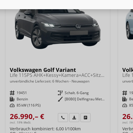
Volkswagen Golf Variant
Vol
Life 115PS AHK+Kessy+Kamera+ACC+Sitzheizung+App-Connect+Alu17+Alarm
unverbindliche Lieferzeit:
6 Wochen
Neuwagen
unverb
Fahrzeugnr.
19451
Getriebe
Schalt. 6-Gang
Fahrzeugnr.
1
Kraftstoff
Benzin
Außenfarbe
[B0B0] Delfingrau Metallic
Kraftstoff
B
Leistung
85 kW (116 PS)
Leistung
85
26.990,– €
26.
Wir rufen Sie an
Fahrzeugexposé (PDF)
Fahrzeug parken
incl. 19% MwSt.
incl. 1
Verbrauch kombiniert:
6,00 l/100km
Verb