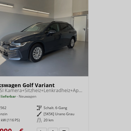
kswagen Golf Variant
1.5 TSI Kamera+Sitzheiz+Lenkradheiz+AppConnect+SideAssist+Climatronic
 lieferbar
Neuwagen
9562
Getriebe
Schalt. 6-Gang
enzin
Außenfarbe
[5K5K] Urano Grau
 kW (116 PS)
Kilometerstand
20 km
990,– €