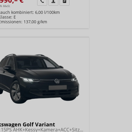
Wir rufen Sie an
Fahrzeugexposé (PDF)
Fahrzeug parken
9% MwSt.
rauch kombiniert:
6,00 l/100km
Klasse:
E
Emissionen:
137,00 g/km
kswagen Golf Variant
Life 115PS AHK+Kessy+Kamera+ACC+Sitzheizung+App-Connect+Alu17+Alarm