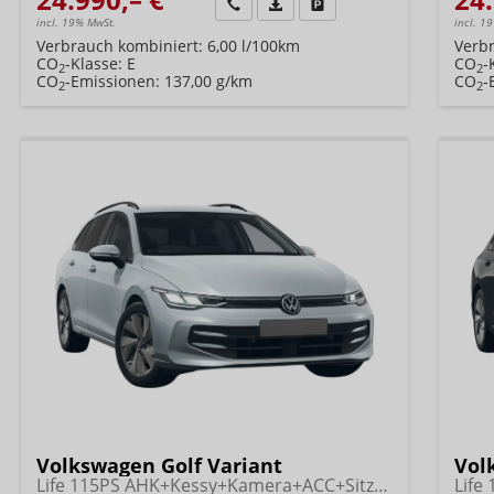
Wir rufen Sie an
Fahrzeugexposé (PDF)
Fahrzeug parken
incl. 19% MwSt.
incl. 1
Verbrauch kombiniert:
6,00 l/100km
Verb
CO
-Klasse:
E
CO
-
2
2
CO
-Emissionen:
137,00 g/km
CO
-
2
2
Volkswagen Golf Variant
Vol
Life 115PS AHK+Kessy+Kamera+ACC+Sitzheizung+App-Connect+Alu17+Alarm