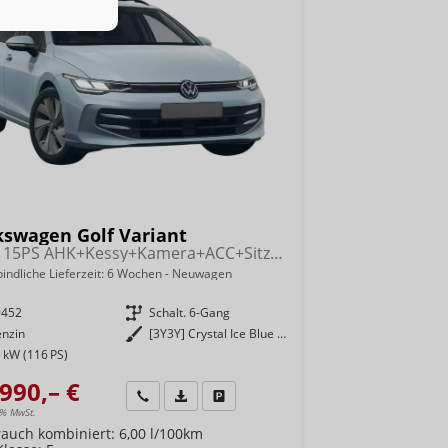
kswagen Golf Variant
Life 115PS AHK+Kessy+Kamera+ACC+Sitzheizung+App-Connect+Alu17+Alarm
indliche Lieferzeit:
6 Wochen
Neuwagen
9452
Getriebe
Schalt. 6-Gang
enzin
Außenfarbe
[3Y3Y] Crystal Ice Blue Metallic
 kW (116 PS)
990,– €
Wir rufen Sie an
Fahrzeugexposé (PDF)
Fahrzeug parken
9% MwSt.
rauch kombiniert:
6,00 l/100km