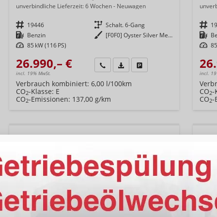
unverbindliche Lieferzeit:
6 Wochen
Neuwagen
unverb
Fahrzeugnr.
19446
Getriebe
Schalt. 6-Gang
Fahrzeugnr.
1
Kraftstoff
Benzin
Außenfarbe
[F0F0] Oyster Silver Metallic
Kraftstoff
B
Leistung
85 kW (116 PS)
Leistung
85
26.990,– €
26.
Wir rufen Sie an
Fahrzeugexposé (PDF)
Fahrzeug parken
incl. 19% MwSt.
incl. 1
Verbrauch kombiniert:
6,00 l/100km
Verb
CO
-Klasse:
E
CO
-
2
2
CO
-Emissionen:
137,00 g/km
CO
-
2
2