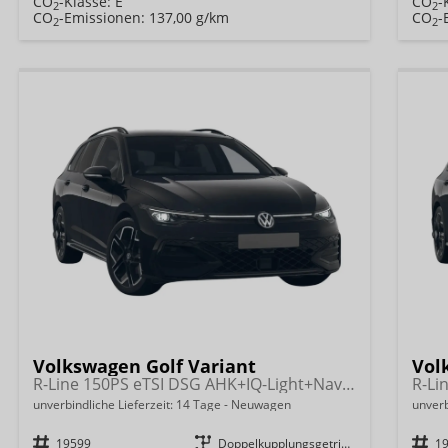
CO
-Klasse:
E
CO
-
2
2
CO
-Emissionen:
137,00 g/km
CO
-
2
2
Volkswagen Golf Variant
Vol
R-Line 150PS eTSI DSG AHK+IQ-Light+Navi+Black Style+360°+Alu18+Kessy+Winter
unverbindliche Lieferzeit:
14 Tage
Neuwagen
unverb
Fahrzeugnr.
19599
Getriebe
Doppelkupplungsgetriebe (DSG)
Fahrzeugnr.
1