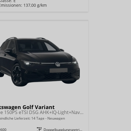
Klasse:
E
Emissionen:
137,00 g/km
kswagen Golf Variant
R-Line 150PS eTSI DSG AHK+IQ-Light+Navi+Black Style+360°+Alu18+Kessy+Winter
indliche Lieferzeit:
14 Tage
Neuwagen
9600
Getriebe
Doppelkupplungsgetriebe (DSG)