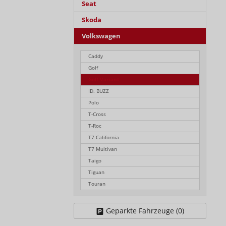
Seat
Skoda
Volkswagen
Caddy
Golf
Golf Variant
ID. BUZZ
Polo
T-Cross
T-Roc
T7 California
T7 Multivan
Taigo
Tiguan
Touran
Geparkte Fahrzeuge (
0
)