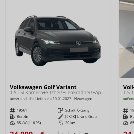
Volkswagen Golf Variant
Vol
1.5 TSI Kamera+Sitzheiz+Lenkradheiz+AppConnect+SideAssist+Climatronic
unverbindliche Lieferzeit:
15.01.2027
Neuwagen
sofort
Fahrzeugnr.
19561
Getriebe
Schalt. 6-Gang
Fahrzeugnr.
1
Kraftstoff
Benzin
Außenfarbe
[5K5K] Urano Grau
Kraftstoff
B
Leistung
85 kW (116 PS)
Kilometerstand
20 km
Leistung
85
24.990,– €
24.