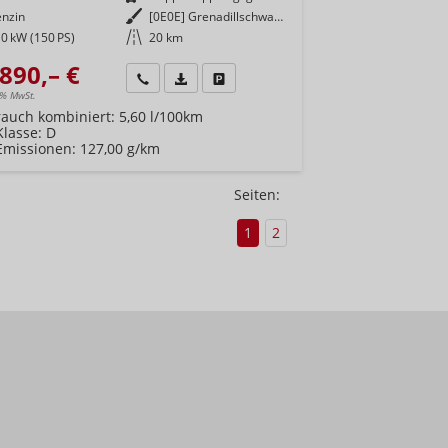
enzin
Außenfarbe
[0E0E] Grenadillschwarz Metallic
0 kW (150 PS)
Kilometerstand
20 km
890,– €
Wir rufen Sie an
Fahrzeugexposé (PDF)
Fahrzeug parken
9% MwSt.
rauch kombiniert:
5,60 l/100km
Klasse:
D
Emissionen:
127,00 g/km
Seiten:
1
2