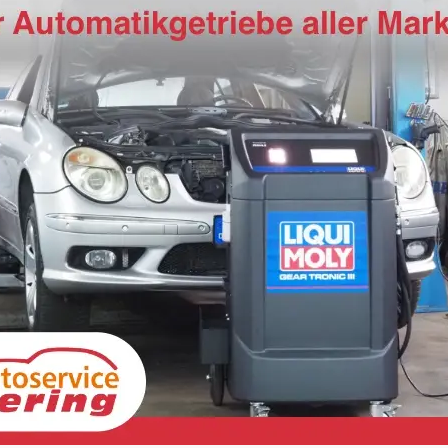
Volkswagen Golf Variant
Vol
Life 115PS AHK+Kessy+Kamera+ACC+Sitzheizung+App-Connect+Alu17+Alarm
unverbindliche Lieferzeit:
6 Wochen
Neuwagen
unverb
Fahrzeugnr.
19448
Getriebe
Schalt. 6-Gang
Fahrzeugnr.
1
Kraftstoff
Benzin
Außenfarbe
[0E0E] Grenadillschwarz Metallic
Kraftstoff
B
Leistung
85 kW (116 PS)
Leistung
85
26.990,– €
26.
Wir rufen Sie an
Fahrzeugexposé (PDF)
Fahrzeug parken
incl. 19% MwSt.
incl. 1
Verbrauch kombiniert:
6,00 l/100km
Verb
CO
-Klasse:
E
CO
-
2
2
CO
-Emissionen:
137,00 g/km
CO
-
2
2