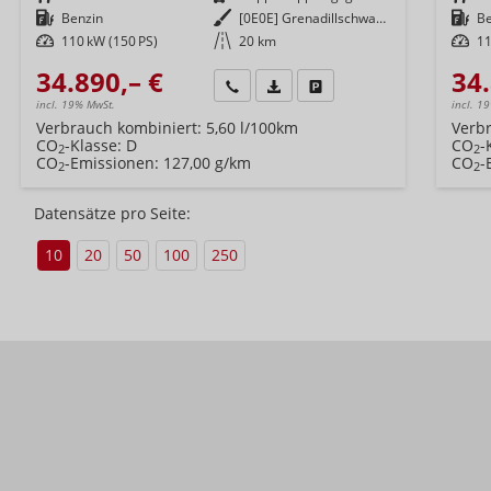
Kraftstoff
Benzin
Außenfarbe
[0E0E] Grenadillschwarz Metallic
Kraftstoff
B
Leistung
110 kW (150 PS)
Kilometerstand
20 km
Leistung
11
34.890,– €
34.
Wir rufen Sie an
Fahrzeugexposé (PDF)
Fahrzeug parken
incl. 19% MwSt.
incl. 1
Verbrauch kombiniert:
5,60 l/100km
Verb
CO
-Klasse:
D
CO
-
2
2
CO
-Emissionen:
127,00 g/km
CO
-
2
2
Datensätze pro Seite:
10
20
50
100
250