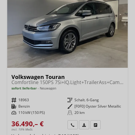
Volkswagen Touran
Comfortline 150PS 7Si+IQ.Light+TrailerAss+Cam+Navi+Kamera+Alarm+Kessy+App-Connect
sofort lieferbar
Neuwagen
Fahrzeugnr.
18963
Getriebe
Schalt. 6-Gang
Kraftstoff
Benzin
Außenfarbe
[F0F0] Oyster Silver Metallic
Leistung
110 kW (150 PS)
Kilometerstand
20 km
36.490,– €
Wir rufen Sie an
Fahrzeugexposé (PDF)
Fahrzeug parken
incl. 19% MwSt.