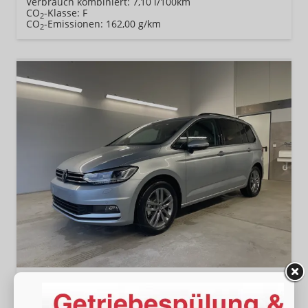
Verbrauch kombiniert:
7,10 l/100km
CO
-Klasse:
F
2
CO
-Emissionen:
162,00 g/km
2
Volkswagen Touran
Comfortline 150PS 7Si+IQ.Light+TrailerAss+Cam+Navi+Kamera+Alarm+Kessy+App-Connect