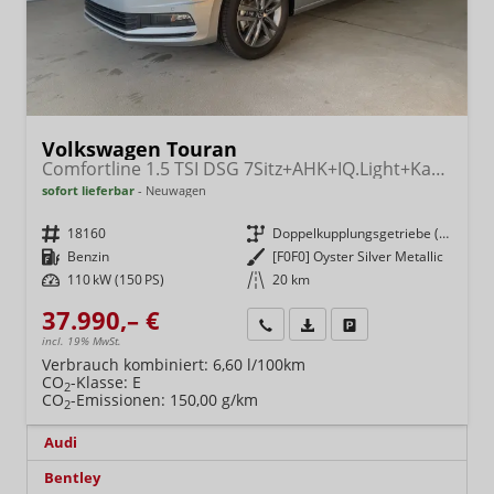
Volkswagen Touran
Comfortline 1.5 TSI DSG 7Sitz+AHK+IQ.Light+Kamera+Navi+eHeck+Keyless+Sitzheiz
sofort lieferbar
Neuwagen
Fahrzeugnr.
18160
Getriebe
Doppelkupplungsgetriebe (DSG)
Kraftstoff
Benzin
Außenfarbe
[F0F0] Oyster Silver Metallic
Leistung
110 kW (150 PS)
Kilometerstand
20 km
37.990,– €
Wir rufen Sie an
Fahrzeugexposé (PDF)
Fahrzeug parken
incl. 19% MwSt.
Verbrauch kombiniert:
6,60 l/100km
CO
-Klasse:
E
2
CO
-Emissionen:
150,00 g/km
2
Audi
Bentley