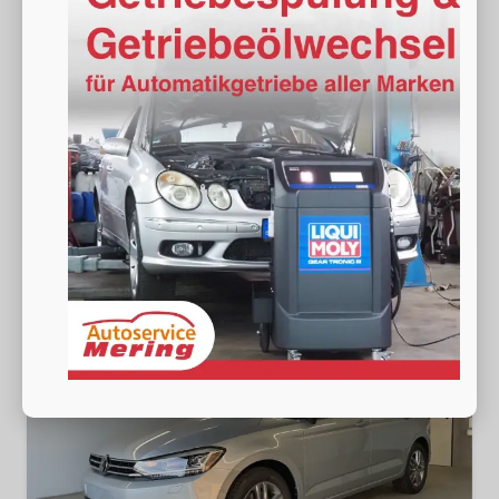
sofort lieferbar
Neuwagen
Fahrzeugnr.
18964
Getriebe
Schalt. 6-Gang
Kraftstoff
Benzin
Außenfarbe
[F0F0] Oyster Silver Metallic
Leistung
110 kW (150 PS)
Kilometerstand
20 km
36.490,– €
Wir rufen Sie an
Fahrzeugexposé (PDF)
Fahrzeug parken
incl. 19% MwSt.
Verbrauch kombiniert:
7,10 l/100km
CO
-Klasse:
F
2
CO
-Emissionen:
162,00 g/km
2