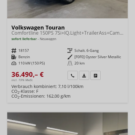
Volkswagen Touran
Comfortline 150PS 7Si+IQ.Light+TrailerAss+Cam+Navi+Kamera+Alarm+Kessy+App-Connect
sofort lieferbar
Neuwagen
Fahrzeugnr.
18157
Getriebe
Schalt. 6-Gang
Kraftstoff
Benzin
Außenfarbe
[F0F0] Oyster Silver Metallic
Leistung
110 kW (150 PS)
Kilometerstand
20 km
36.490,– €
Wir rufen Sie an
Fahrzeugexposé (PDF)
Fahrzeug parken
incl. 19% MwSt.
Verbrauch kombiniert:
7,10 l/100km
CO
-Klasse:
F
2
CO
-Emissionen:
162,00 g/km
2