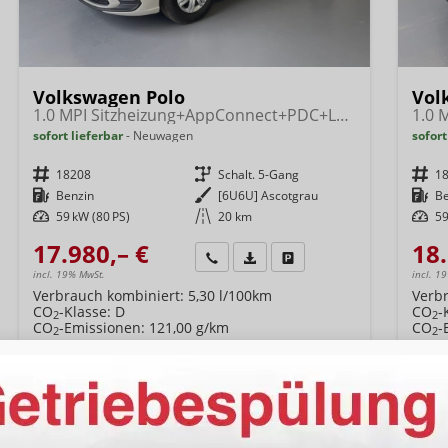
Volkswagen Polo
Vol
1.0 MPI Sitzheizung+AppConnect+PDC+LED+Touch+Lichtsensor+MultiLenkrad
sofort lieferbar
Neuwagen
sofort
Fahrzeugnr.
18208
Getriebe
Schalt. 5-Gang
Fahrzeugnr.
1
Kraftstoff
Benzin
Außenfarbe
[6U6U] Ascotgrau
Kraftstoff
B
Leistung
59 kW (80 PS)
Kilometerstand
20 km
Leistung
59
17.980,– €
18.
Wir rufen Sie an
Fahrzeugexposé (PDF)
Fahrzeug parken
incl. 19% MwSt.
incl. 1
Verbrauch kombiniert:
5,30 l/100km
Verb
CO
-Klasse:
D
CO
-
2
2
CO
-Emissionen:
121,00 g/km
CO
-
2
2