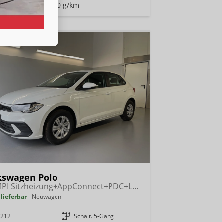
Emissionen:
121,00 g/km
kswagen Polo
1.0 MPI Sitzheizung+AppConnect+PDC+LED+Touch+Lichtsensor+MultiLenkrad
 lieferbar
Neuwagen
8212
Getriebe
Schalt. 5-Gang