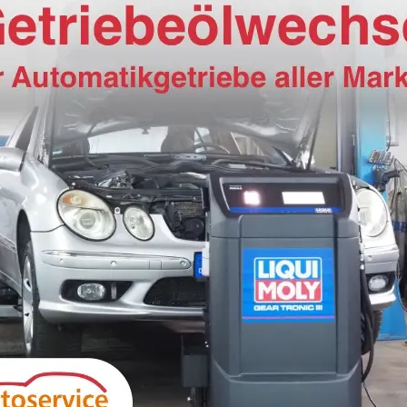
Volkswagen Polo
Vol
1.0 MPI Sitzheizung+AppConnect+PDC+LED+Touch+Lichtsensor+MultiLenkrad
sofort lieferbar
Neuwagen
sofort
Fahrzeugnr.
18209
Getriebe
Schalt. 5-Gang
Fahrzeugnr.
1
Kraftstoff
Benzin
Außenfarbe
[0Q0Q] Pure White
Kraftstoff
B
Leistung
59 kW (80 PS)
Kilometerstand
20 km
Leistung
59
18.180,– €
18.
Wir rufen Sie an
Fahrzeugexposé (PDF)
Fahrzeug parken
incl. 19% MwSt.
incl. 1
Verbrauch kombiniert:
5,30 l/100km
Verb
CO
-Klasse:
D
CO
-
2
2