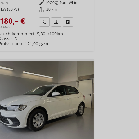
enzin
Außenfarbe
[0Q0Q] Pure White
 kW (80 PS)
Kilometerstand
20 km
180,– €
Wir rufen Sie an
Fahrzeugexposé (PDF)
Fahrzeug parken
9% MwSt.
rauch kombiniert:
5,30 l/100km
Klasse:
D
Emissionen:
121,00 g/km