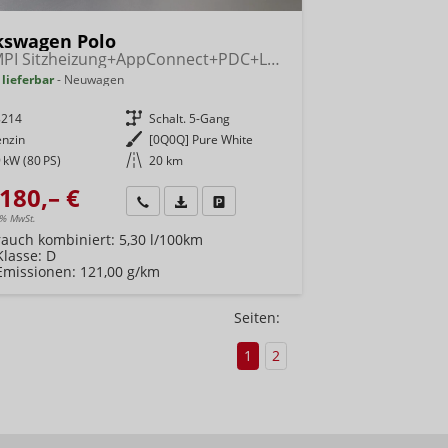
kswagen Polo
1.0 MPI Sitzheizung+AppConnect+PDC+LED+Touch+Lichtsensor+MultiLenkrad
 lieferbar
Neuwagen
8214
Getriebe
Schalt. 5-Gang
enzin
Außenfarbe
[0Q0Q] Pure White
 kW (80 PS)
Kilometerstand
20 km
180,– €
Wir rufen Sie an
Fahrzeugexposé (PDF)
Fahrzeug parken
9% MwSt.
rauch kombiniert:
5,30 l/100km
Klasse:
D
Emissionen:
121,00 g/km
Seiten:
1
2