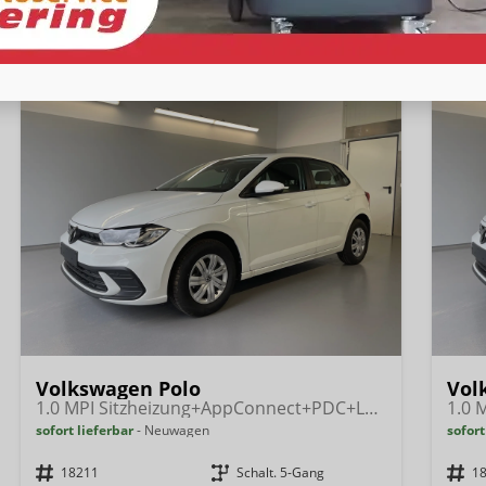
CO
-Emissionen:
121,00 g/km
CO
-
2
2
Volkswagen Polo
Vol
1.0 MPI Sitzheizung+AppConnect+PDC+LED+Touch+Lichtsensor+MultiLenkrad
sofort lieferbar
Neuwagen
sofort
Fahrzeugnr.
18211
Getriebe
Schalt. 5-Gang
Fahrzeugnr.
1