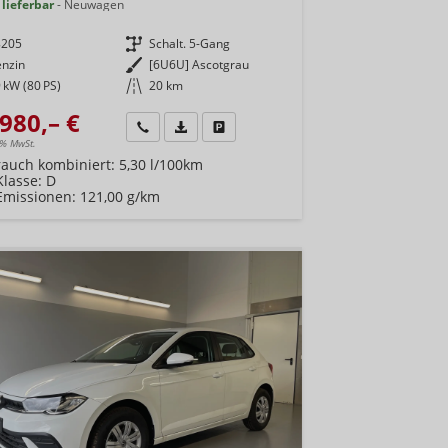
 lieferbar
Neuwagen
8205
Getriebe
Schalt. 5-Gang
enzin
Außenfarbe
[6U6U] Ascotgrau
 kW (80 PS)
Kilometerstand
20 km
980,– €
Wir rufen Sie an
Fahrzeugexposé (PDF)
Fahrzeug parken
9% MwSt.
rauch kombiniert:
5,30 l/100km
Klasse:
D
Emissionen:
121,00 g/km