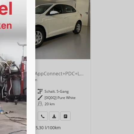
kswagen Polo
1.0 MPI Sitzheizung+AppConnect+PDC+LED+Touch+Lichtsensor+MultiLenkrad
 lieferbar
Neuwagen
8210
Getriebe
Schalt. 5-Gang
enzin
Außenfarbe
[0Q0Q] Pure White
 kW (80 PS)
Kilometerstand
20 km
180,– €
Wir rufen Sie an
Fahrzeugexposé (PDF)
Fahrzeug parken
9% MwSt.
rauch kombiniert:
5,30 l/100km
Klasse:
D