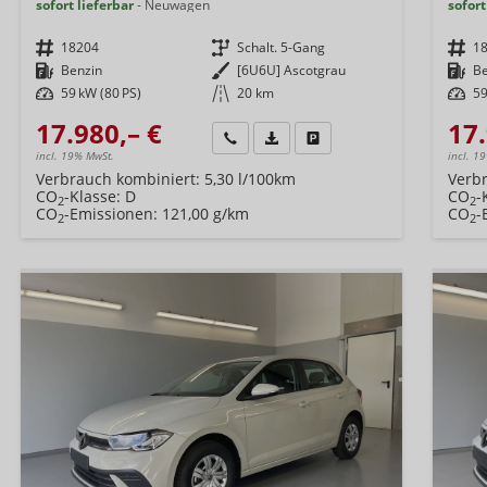
sofort lieferbar
Neuwagen
sofort
Fahrzeugnr.
18204
Getriebe
Schalt. 5-Gang
Fahrzeugnr.
1
Kraftstoff
Benzin
Außenfarbe
[6U6U] Ascotgrau
Kraftstoff
B
Leistung
59 kW (80 PS)
Kilometerstand
20 km
Leistung
59
17.980,– €
17.
Wir rufen Sie an
Fahrzeugexposé (PDF)
Fahrzeug parken
incl. 19% MwSt.
incl. 1
Verbrauch kombiniert:
5,30 l/100km
Verb
CO
-Klasse:
D
CO
-
2
2
CO
-Emissionen:
121,00 g/km
CO
-
2
2