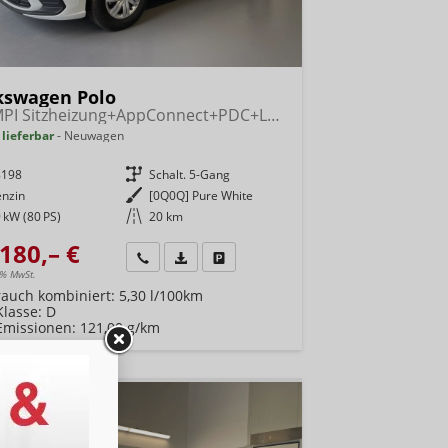
kswagen Polo
1.0 MPI Sitzheizung+AppConnect+PDC+LED+Touch+Lichtsensor+MultiLenkrad
 lieferbar
Neuwagen
8198
Getriebe
Schalt. 5-Gang
enzin
Außenfarbe
[0Q0Q] Pure White
 kW (80 PS)
Kilometerstand
20 km
180,– €
Wir rufen Sie an
Fahrzeugexposé (PDF)
Fahrzeug parken
9% MwSt.
rauch kombiniert:
5,30 l/100km
Klasse:
D
Emissionen:
121,00 g/km