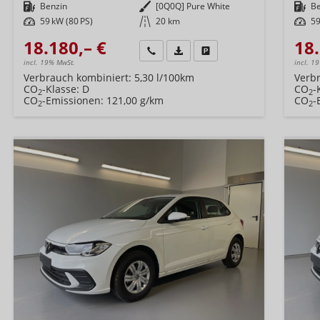
Kraftstoff
Benzin
Außenfarbe
[0Q0Q] Pure White
Kraftstoff
B
Leistung
59 kW (80 PS)
Kilometerstand
20 km
Leistung
59
18.180,– €
18.
Wir rufen Sie an
Fahrzeugexposé (PDF)
Fahrzeug parken
incl. 19% MwSt.
incl. 1
Verbrauch kombiniert:
5,30 l/100km
Verb
CO
-Klasse:
D
CO
-
2
2
CO
-Emissionen:
121,00 g/km
CO
-
2
2