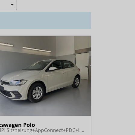
kswagen Polo
1.0 MPI Sitzheizung+AppConnect+PDC+LED+Touch+Lichtsensor+MultiLenkrad