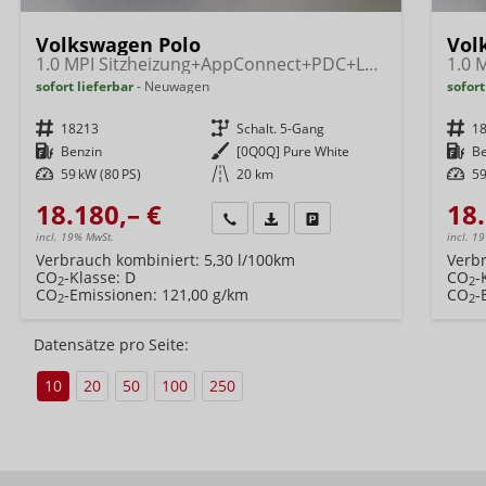
Volkswagen Polo
Vol
1.0 MPI Sitzheizung+AppConnect+PDC+LED+Touch+Lichtsensor+MultiLenkrad
sofort lieferbar
Neuwagen
sofort
Fahrzeugnr.
18213
Getriebe
Schalt. 5-Gang
Fahrzeugnr.
1
Kraftstoff
Benzin
Außenfarbe
[0Q0Q] Pure White
Kraftstoff
B
Leistung
59 kW (80 PS)
Kilometerstand
20 km
Leistung
59
18.180,– €
18.
Wir rufen Sie an
Fahrzeugexposé (PDF)
Fahrzeug parken
incl. 19% MwSt.
incl. 1
Verbrauch kombiniert:
5,30 l/100km
Verb
CO
-Klasse:
D
CO
-
2
2
CO
-Emissionen:
121,00 g/km
CO
-
2
2
Datensätze pro Seite:
10
20
50
100
250