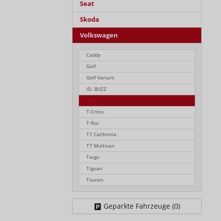
Seat
Skoda
Volkswagen
Caddy
Golf
Golf Variant
ID. BUZZ
Polo
T-Cross
T-Roc
T7 California
T7 Multivan
Taigo
Tiguan
Touran
Geparkte Fahrzeuge (
0
)