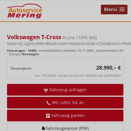
Menü
Volkswagen T-Cross
R-Line 115PS DSG
Navi+IQ.Light+AHK+Black+Cam+Keyless+Side+Climatronic+Park
Fahrzeugnr.
:
19483
, unverbindliche Lieferzeit:
15.11.2026
, Landesversion: EU
- Europa,
Neuwagen
28.990,– €
Gesamtpreis
incl. 19% MwSt. und den Kosten für Überführung und Kfz-Brief
Fahrzeug anfragen
Wir rufen Sie an
Fahrzeug parken
Fahrzeugexposé (PDF)