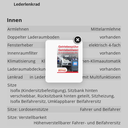
Lederlenkrad
Innen
Armlehnen
Mittelarmlehne
Doppelter Laderaumboden
vorhanden
Fensterheber
elektrisch 4-fach
Innenraumfilter
vorhanden
Klimatisierung
Klimaautomatik, 2-Zonen-Klimaautomatik
Laderaumabdeckung
vorhanden
Lenkrad
in Leder, höhenverstellbar, mit Multifunktionen
Sitze
Isofix (Kindersitzbefestigung), Sitzbank hinten
verschiebbar, Rücksitzbank hinten geteilt, Sitzheizung,
Isofix Beifahrersitz, Umklappbarer Beifahrersitz
Sitze: Lordosenstütze
Fahrer und Beifahrer
Sitze: Verstellbarkeit
Höhenverstellbarer Fahrer- und Beifahrersitz