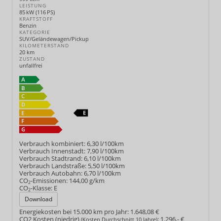
LEISTUNG
85 kW (116 PS)
KRAFTSTOFF
Benzin
KATEGORIE
SUV/Geländewagen/Pickup
KILOMETERSTAND
20 km
ZUSTAND
unfallfrei
Verbrauch kombiniert:
6,30 l/100km
Verbrauch Innenstadt:
7,90 l/100km
Verbrauch Stadtrand:
6,10 l/100km
Verbrauch Landstraße:
5,50 l/100km
Verbrauch Autobahn:
6,70 l/100km
CO
-Emissionen:
144,00 g/km
2
CO
-Klasse:
E
2
Download
Energiekosten bei 15.000 km pro Jahr:
1.648,08 €
CO2 Kosten (niedrig)
:
1.296,- €
(Kosten Durchschnitt 10 Jahre)