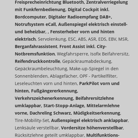
Freisprecheinrichtung Bluetooth, Zentralverriegelung
mit Funkfernbedienung, Digital Cockpit inkl.
Bordcomputer, Digitaler Radioempfang DAB+,
Notrufsystem eCall, Außenspiegel elektrisch einstell-
und beheizbar, , Fensterheber vorn und hinten
elektrisch
, Servolenkung, ESC, ABS, ASR, EDS, EBV, MSR,
Berganfahrassistent
,
Front Assist inkl. City-
Notbremsfunktion
, Wegfahrsperre, Isofix Beifahrersitz,
Reifendruckkontrolle
, Gepäckraumabdeckung,
Gepäckraumbeleuchtung, Make-up-Spiegel in den
Sonnenblenden, Ablagefächer, OPF - Partikelfilter,
Leseleuchten vorn und hinten,
ParkPilot vorn und
hinten, Fußgängererkennung,
Verkehrszeichenerkennung, Beifahrersitzlehne
umklappbar, Start-Stopp-Anlage, Mittelarmlehne
vorne, Dachreling Schwarz, Müdigkeitserkennung
,
Tire-Mobility-Set,
Außenspiegel elektrisch anklappbar
,
Lenksäule verstellbar,
Vordersitze höhenverstellbar
,
Rücksitzlehne geteilt umklappbar,
Multifunktions-