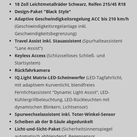
18 Zoll Leichtmetallräder Schwarz, Reifen 215/45 R18
Design-Paket "Black Style"
Adaptive Geschwindigkeitsregelung ACC bis 210 km/h
(Geschiwindigkeitsregelanlage inkl.
Geschwindigkeitsbegrenzung)
Travel Assist inkl. Stauassistent
(Spurhalteassistent
"Lane Assist")
Keyless Access
(Schlüsselloses Schließ- und
Startsystem)
Rückfahrkamera
IQ.Light Matrix-LED-Scheinwerfer
(LED-Tagfahrlicht,
mit adaptivem Kurvenlicht, blendfreies
Fernlichtassistent "Dynamic Light Assist", LED-
Kühlergrillbeleuchtung, LED-Rückleuchten mit
dynamischen Blinkern, Lichtsensor)
Spurwechselassistent inkl. Toter-Winkel-Sensor
Scheiben ab der B-Säule abgedunkelt
Licht-und-Sicht-Paket
(Sicherheitsinnenspiegel
automatisch abblendend, Regensensor,