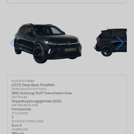
AUSSENFARBE
[2T2T] Deep Black Perleffekt
INNENAUSSTATTUNG
[WS] Sitzbezug Stoff Titanschwarz-Grau
GETRIEBE
Doppelkupplungsgetriebe (DSG)
ANTRIEBSACHSE
Frontantrieb
ZYLINDER
3
SCHADSTOFFKLASSE
Euro 6
HUBRAUM
999 ccm