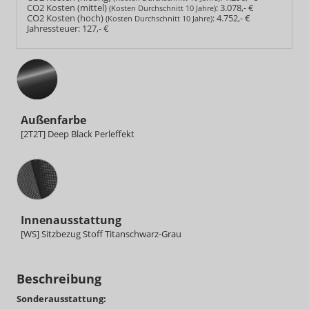
CO2 Kosten (mittel)
:
3.078,- €
(Kosten Durchschnitt 10 Jahre)
CO2 Kosten (hoch)
:
4.752,- €
(Kosten Durchschnitt 10 Jahre)
Jahressteuer:
127,- €
Außenfarbe
[2T2T] Deep Black Perleffekt
Innenausstattung
Innenausstattung
[WS] Sitzbezug Stoff Titanschwarz-Grau
Beschreibung
Sonderausstattung: